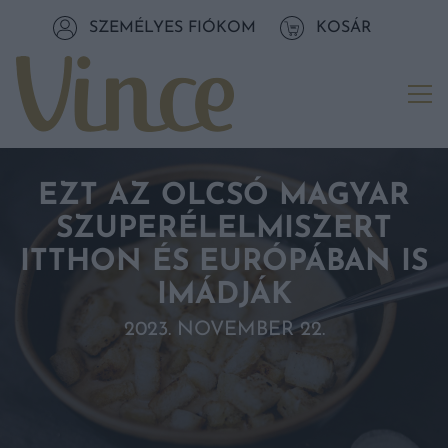
Tovább a navigációhoz
SZEMÉLYES FIÓKOM
KOSÁR
Tovább a tartalomhoz
Me
EZT AZ OLCSÓ MAGYAR
SZUPERÉLELMISZERT
ITTHON ÉS EURÓPÁBAN IS
IMÁDJÁK
2023. NOVEMBER 22.