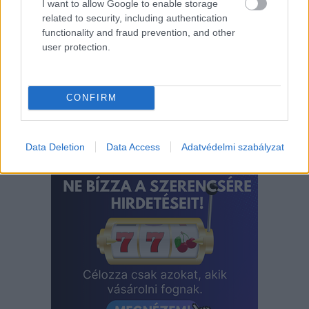
I want to allow Google to enable storage
világ legdrágább gombáiról, amiből
több a
related to security, including authentication
functionality and fraud prevention, and other
magyar erdőkben is megtalálható
.
user protection.
Címlapfotó:
Jonathan Borba
/ Unsplash
CONFIRM
Data Deletion
Data Access
Adatvédelmi szabályzat