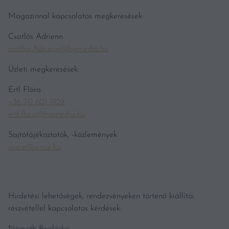
Magazinnal kapcsolatos megkeresések:
Csatlós Adrienn
csatlos.Adrienn@hgmedia.hu
Üzleti megkeresések:
Ertl Flóra
+36 70 601 1929
ertl.flora@hgmedia.hu
Sajtótájékoztatók, -közlemények
vince@vince.hu
Hirdetési lehetőségek, rendezvényeken történő kiállítói
részvétellel kapcsolatos kérdések: