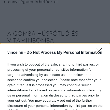
mennyiségben érhetőek el.
A GOMBA HÚSPÓTLÓ ÉS
VITAMINBOMBA
A gomba az elmúlt időszakban a vegánok,
vince.hu -
Do Not Process My Personal Information
húsmentes étrendet követő fogyasztók tányérján
If you wish to opt-out of the sale, sharing to third parties, or
is egyre gyakrabban szerepel. Mivel az összes
processing of your personal or sensitive information for
esszenciális aminosavat tartalmazza,
targeted advertising by us, please use the below opt-out
húshelyettesítés, alternatív élelmiszerek
section to confirm your selection. Please note that after your
opt-out request is processed you may continue seeing
előállítása terén sokan keresik alapanyagként a
interest-based ads based on personal information utilized by
gombát. Ezen felül a hazai gomba megfizethető,
us or personal information disclosed to third parties prior to
your opt-out. You may separately opt-out of the further
helyben és fenntartható módon, korlátozott
disclosure of your personal information by third parties on the
vízfelhasználással termeszthető, ráadásul