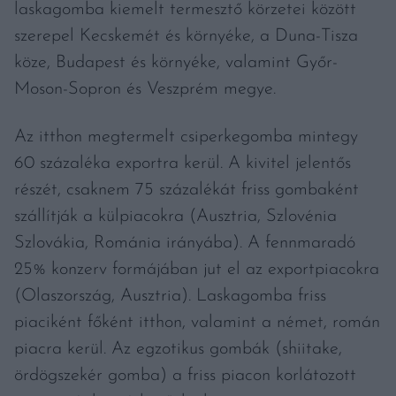
laskagomba kiemelt termesztő körzetei között
szerepel Kecskemét és környéke, a Duna-Tisza
köze, Budapest és környéke, valamint Győr-
Moson-Sopron és Veszprém megye.
Az itthon megtermelt csiperkegomba mintegy
60 százaléka exportra kerül. A kivitel jelentős
részét, csaknem 75 százalékát friss gombaként
szállítják a külpiacokra (Ausztria, Szlovénia
Szlovákia, Románia irányába). A fennmaradó
25% konzerv formájában jut el az exportpiacokra
(Olaszország, Ausztria). Laskagomba friss
piaciként főként itthon, valamint a német, román
piacra kerül. Az egzotikus gombák (shiitake,
ördögszekér gomba) a friss piacon korlátozott