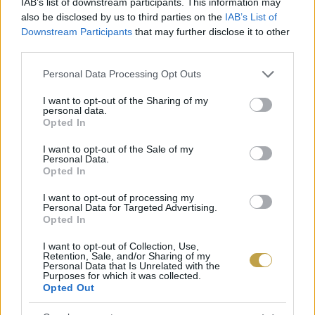
IAB’s list of downstream participants. This information may
also be disclosed by us to third parties on the
IAB’s List of
felhasználásakor alig keletkezik hulladék.
Downstream Participants
that may further disclose it to other
third parties.
Please note that this website/app uses one or more Google
Personal Data Processing Opt Outs
services and may gather and store information including but
not limited to your visit or usage behaviour. You may click to
I want to opt-out of the Sharing of my
personal data.
grant or deny consent to Google and its third-party tags to
Opted In
use your data for below specified purposes in below Google
consent section.
I want to opt-out of the Sale of my
Personal Data.
Opted In
I want to opt-out of processing my
Personal Data for Targeted Advertising.
Opted In
I want to opt-out of Collection, Use,
Retention, Sale, and/or Sharing of my
Personal Data that Is Unrelated with the
Purposes for which it was collected.
Opted Out
A gomba igazi szuperélelmiszer. Fehérjében
gazdag, kedvező az aminosav összetétele,