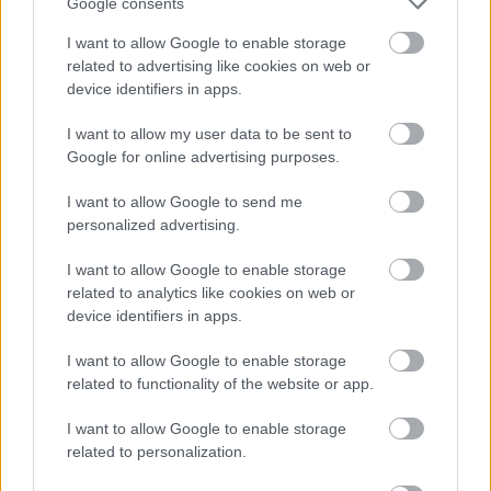
Google consents
alacsony energiatartalmú, magas a víz- és
I want to allow Google to enable storage
élelmirost-tartalma, nem tartalmaz koleszterint.
related to advertising like cookies on web or
device identifiers in apps.
A-, B1,2,3,5,9- vitamin-forrás és kiemelkedően
magas D-vitamin tartalommal bír. Sokan nem is
I want to allow my user data to be sent to
Google for online advertising purposes.
sejtik, hogy miközben a sajátos ízvilágú kalapos
köreteket fogyasztják, az immunrendszerüket
I want to allow Google to send me
personalized advertising.
erősítik, az érrendszerüket tisztítják, a
glükózháztartásukat szabályozzák. A Távol-
I want to allow Google to enable storage
Keleten már kétezer éve fogyasztják az enyhén
related to analytics like cookies on web or
device identifiers in apps.
fokhagymaízű shiitake (Lentinula edodes)
gombát, amely amellett, hogy finom csemege,
I want to allow Google to enable storage
related to functionality of the website or app.
számtalan egészségügyi probléma során
alkalmazható gyógyírként.
I want to allow Google to enable storage
related to personalization.
A vince.hu oldalon nemrég jelent meg cikk a