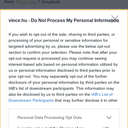
Fotó:
Pierre Gui
/ Unsplash
vince.hu -
Do Not Process My Personal Information
Mind a németek, mind az amerikaik kifejezetten
If you wish to opt-out of the sale, sharing to third parties, or
kedvelik az újévi perecet, ugyanis a puha
processing of your personal or sensitive information for
targeted advertising by us, please use the below opt-out
finomság elfogyasztása szerintük szerencsét hoz
section to confirm your selection. Please note that after your
az új évben.
opt-out request is processed you may continue seeing
interest-based ads based on personal information utilized by
us or personal information disclosed to third parties prior to
your opt-out. You may separately opt-out of the further
disclosure of your personal information by third parties on the
IAB’s list of downstream participants. This information may
also be disclosed by us to third parties on the
IAB’s List of
TAMALES
Downstream Participants
that may further disclose it to other
third parties.
Please note that this website/app uses one or more Google
Personal Data Processing Opt Outs
services and may gather and store information including but