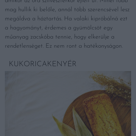
amikor az óra szilveszterkor éjfélt üt. Minél több
mag hullik ki belőle, annál több szerencsével lesz
megáldva a háztartás. Ha valaki kipróbálná ezt
a hagyományt, érdemes a gyümölcsöt egy
műanyag zacskóba tennie, hogy elkerülje a
rendetlenséget. Ez nem ront a hatékonyságon.
KUKORICAKENYÉR