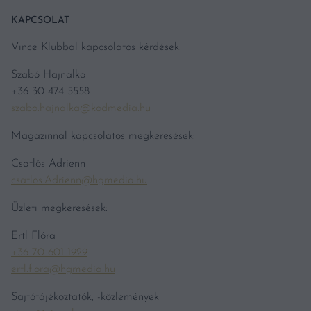
KAPCSOLAT
Vince Klubbal kapcsolatos kérdések:
Szabó Hajnalka
+36 30 474 5558
szabo.hajnalka@kodmedia.hu
Magazinnal kapcsolatos megkeresések:
Csatlós Adrienn
csatlos.Adrienn@hgmedia.hu
Üzleti megkeresések:
Ertl Flóra
+36 70 601 1929
ertl.flora@hgmedia.hu
Sajtótájékoztatók, -közlemények