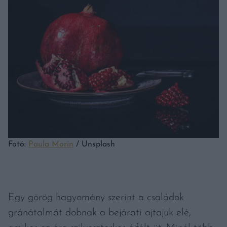
Fotó:
Paula Morin
/ Unsplash
Egy görög hagyomány szerint a családok
gránátalmát dobnak a bejárati ajtajuk elé,