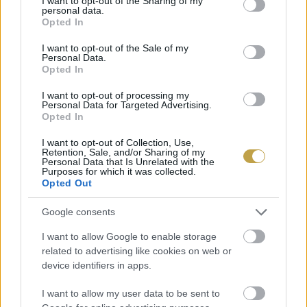
not limited to your visit or usage behaviour. You may click to
I want to opt-out of the Sharing of my
personal data.
grant or deny consent to Google and its third-party tags to
Opted In
use your data for below specified purposes in below Google
consent section.
I want to opt-out of the Sale of my
Personal Data.
Opted In
I want to opt-out of processing my
Personal Data for Targeted Advertising.
Opted In
Fotó: Tai’s Captures / Unsplash
I want to opt-out of Collection, Use,
Retention, Sale, and/or Sharing of my
Personal Data that Is Unrelated with the
Purposes for which it was collected.
Opted Out
A tamales (kukoricacsuhéba töltött hús és
Google consents
zöldségek) egy hagyományos mexikói étel, amit
I want to allow Google to enable storage
sok család fogyaszt az ünnepi szezonban. Az étel
related to advertising like cookies on web or
device identifiers in apps.
elsősorban a családi kapcsolatokat szimbolizálja,
hiszen a rokonok azért gyűlnek össze újévkor,
I want to allow my user data to be sent to