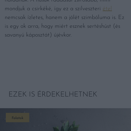
haladnak. A húsuk ráadásul zsírosabb, mint
mondjuk a csirkéké, így ez a szilveszteri
étel
nemcsak ízletes, hanem a jólét szimbóluma is. Ez
is egy ok arra, hogy miért esznek sertéshúst (és
savanyú káposztát) újévkor.
EZEK IS ÉRDEKELHETNEK
Falatok