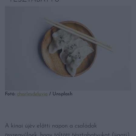
Fotó:
charlesdeluvio
/ Unsplash
A kínai újév előtti napon a családok
összegyűlnek, hogy töltött tésztabatyukat (jiaozi)