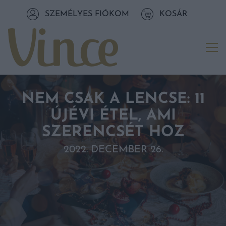
Tovább a navigációhoz
SZEMÉLYES FIÓKOM
KOSÁR
Tovább a tartalomhoz
Me
NEM CSAK A LENCSE: 11
ÚJÉVI ÉTEL, AMI
SZERENCSÉT HOZ
2022. DECEMBER 26.