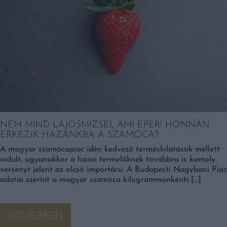
NEM MIND LAJOSMIZSEI, AMI EPER! HONNAN
ÉRKEZIK HAZÁNKBA A SZAMÓCA?
A magyar szamócapiac idén kedvező terméskilátások mellett
indult, ugyanakkor a hazai termelőknek továbbra is komoly
versenyt jelent az olcsó importáru. A Budapesti Nagybani Piac
adatai szerint a magyar szamóca kilogrammonkénti […]
BŐVEBBEN