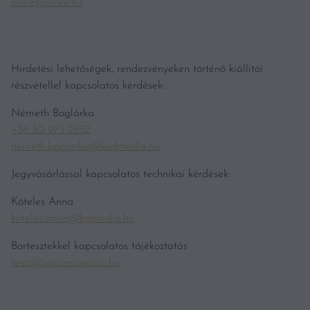
vince@vince.hu
Hirdetési lehetőségek, rendezvényeken történő kiállítói
részvétellel kapcsolatos kérdések:
Németh Boglárka
+36 30 975 2652
nemeth.boglarka@kodmedia.hu
Jegyvásárlással kapcsolatos technikai kérdések:
Köteles Anna
koteles.anna@hgmedia.hu
Bortesztekkel kapcsolatos tájékoztatás
teszt@vincemagazin.hu