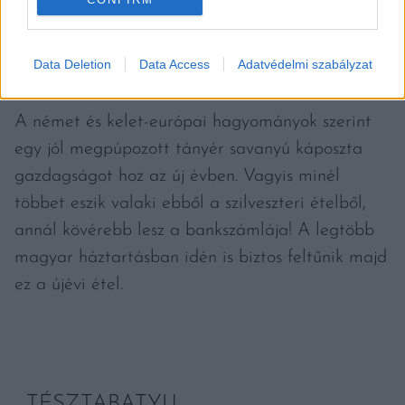
Fotó:
Maciej Czekajewski
/ Shutterstock
Data Deletion
Data Access
Adatvédelmi szabályzat
A német és kelet-európai hagyományok szerint
egy jól megpúpozott tányér savanyú káposzta
gazdagságot hoz az új évben. Vagyis minél
többet eszik valaki ebből a szilveszteri ételből,
annál kövérebb lesz a bankszámlája! A legtöbb
magyar háztartásban idén is biztos feltűnik majd
ez a újévi étel.
TÉSZTABATYU