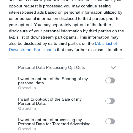
opt-out request is processed you may continue seeing
SINJSKI, AZAZ HORVÁT TÖLTÖTT
interest-based ads based on personal information utilized by
us or personal information disclosed to third parties prior to
KÁPOSZTA
your opt-out. You may separately opt-out of the further
disclosure of your personal information by third parties on the
Hozzávalók (20-25 darabhoz)
IAB’s list of downstream participants. This information may
also be disclosed by us to third parties on the
IAB’s List of
700 g marhanyak
Downstream Participants
that may further disclose it to other
third parties.
300 g sertéskaraj
Please note that this website/app uses one or more Google
Personal Data Processing Opt Outs
services and may gather and store information including but
not limited to your visit or usage behaviour. You may click to
I want to opt-out of the Sharing of my
150 g füstölt bacon
personal data.
grant or deny consent to Google and its third-party tags to
Opted In
use your data for below specified purposes in below Google
2 fej vöröshagyma, 4 gerezd fokhagyma
consent section.
I want to opt-out of the Sale of my
Personal Data.
Opted In
2 tk petrezselyem
I want to opt-out of processing my
Personal Data for Targeted Advertising.
1-2 csipet őrölt szerecsendió és fahéj
Opted In