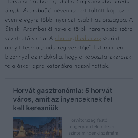
Horvátországban is, ahol a Sinj városából eredő
Sinjski Arambašići
néven ismert töltött káposzta
évente egyre több ínyencet csábít az országba. A
Sinjski Arambašići neve a török harambaša szóra
vezethető vissza. A
chasingthedonkey
szerint
annyit tesz: a „hadsereg vezetője”. Ezt minden
bizonnyal az indokolja, hogy a káposztatekercsek
tálaláskor apró katonákra hasonlítottak.