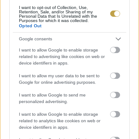
I want to opt-out of Collection, Use,
1 citrom héja
Retention, Sale, and/or Sharing of my
Personal Data that Is Unrelated with the
Purposes for which it was collected.
Opted Out
1 fej savanyú káposzta
Google consents
kolbász (eredetileg: kransky kolbász)
I want to allow Google to enable storage
related to advertising like cookies on web or
só, bors (ízlés szerint)
device identifiers in apps.
I want to allow my user data to be sent to
burgonya (0,5-1 kiló, amennyit előre el
Google for online advertising purposes.
szeretnénk készíteni)
I want to allow Google to send me
personalized advertising.
Így készül
I want to allow Google to enable storage
Vágjuk apróra a marhanyakat és a karajt
related to analytics like cookies on web or
device identifiers in apps.
Egy tálba keverjük össze a húsokat, a