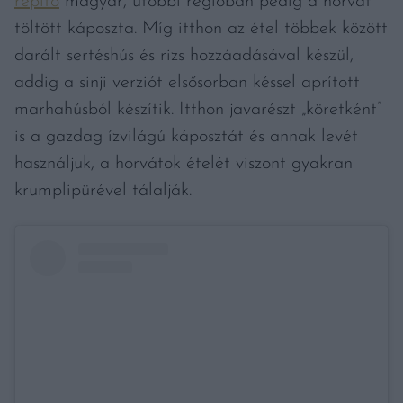
repítő
magyar, utóbbi régióban pedig a horvát
töltött káposzta. Míg itthon az étel többek között
darált sertéshús és rizs hozzáadásával készül,
addig a sinji verziót elsősorban késsel aprított
marhahúsból készítik. Itthon javarészt „köretként”
is a gazdag ízvilágú káposztát és annak levét
használjuk, a horvátok ételét viszont gyakran
krumplipürével tálalják.