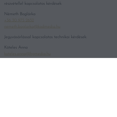
részvétellel kapcsolatos kérdések:
Németh Boglárka
+36 30 975 2652
nemeth.boglarka@kodmedia.hu
Jegyvásárlással kapcsolatos technikai kérdések:
Köteles Anna
koteles.anna@hgmedia.hu
Bortesztekkel kapcsolatos tájékoztatás
teszt@vincemagazin.hu