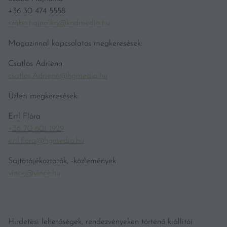
+36 30 474 5558
szabo.hajnalka@kodmedia.hu
Magazinnal kapcsolatos megkeresések:
Csatlós Adrienn
csatlos.Adrienn@hgmedia.hu
Üzleti megkeresések:
Ertl Flóra
+36 70 601 1929
ertl.flora@hgmedia.hu
Sajtótájékoztatók, -közlemények
vince@vince.hu
Hirdetési lehetőségek, rendezvényeken történő kiállítói