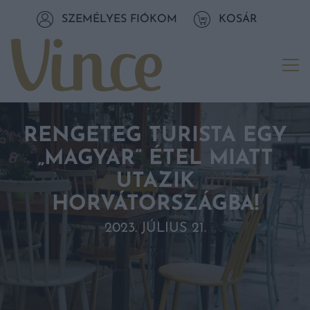
Tovább a navigációhoz
SZEMÉLYES FIÓKOM
KOSÁR
Tovább a tartalomhoz
Me
RENGETEG TURISTA EGY
„MAGYAR” ÉTEL MIATT
UTAZIK
HORVÁTORSZÁGBA!
2023. JÚLIUS 21.