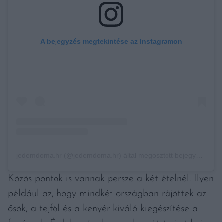
A bejegyzés megtekintése az Instagramon
jedemdoma.hr (@jedemdoma.hr) által megosztott bejegyzés
Közös pontok is vannak persze a két ételnél. Ilyen
például az, hogy mindkét országban rájöttek az
ősök, a tejföl és a kenyér kiváló kiegészítése a