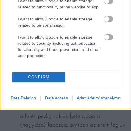
I want to allow Google to enable storage
related to functionality of the website or app.
vöröshagymát, a fokhagymát, a füstölt
szalonnát és a petrezselymet. Adjuk hozzá
I want to allow Google to enable storage
a fűszereket, a reszelt citromhéjat és
related to personalization.
tegyük be a masszát egy órára a hűtőbe.
I want to allow Google to enable storage
related to security, including authentication
Készítsünk elő körülbelül 20-25 savanyított
functionality and fraud prevention, and other
user protection.
káposztalevelet. Ha túl sósak lennének,
nyugodtan mossuk le őket vízzel.
CONFIRM
Hámozzuk meg a burgonyát, rakjuk fel főni
és készítsünk belőle burgonyapürét.
Data Deletion
Data Access
Adatvédelmi szabályzat
A maradék káposztát vágjuk apróra, ennek
a felét pedig rakjuk bele abba a
(nagyobb) lábosba, amiben az ételt fogjuk