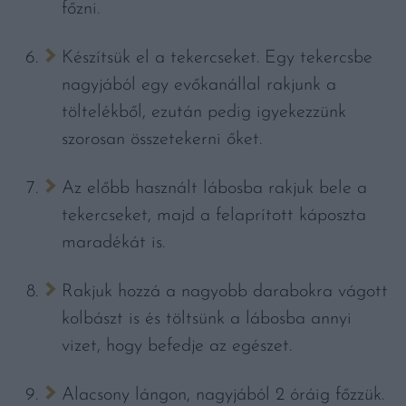
főzni.
Készítsük el a tekercseket. Egy tekercsbe
nagyjából egy evőkanállal rakjunk a
töltelékből, ezután pedig igyekezzünk
szorosan összetekerni őket.
Az előbb használt lábosba rakjuk bele a
tekercseket, majd a felaprított káposzta
maradékát is.
Rakjuk hozzá a nagyobb darabokra vágott
kolbászt is és töltsünk a lábosba annyi
vizet, hogy befedje az egészet.
Alacsony lángon, nagyjából 2 óráig főzzük.