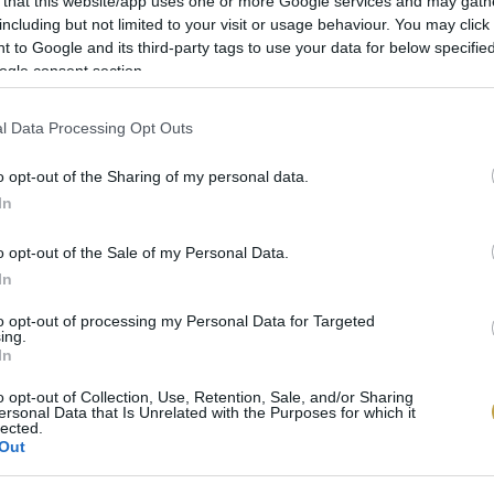
 ezzel, negyedévente ideális lenne beiktatni egy nagy
 that this website/app uses one or more Google services and may gath
including but not limited to your visit or usage behaviour. You may click 
 letörölni az esetleg kifolyt ételmaradékokat, nehogy
 to Google and its third-party tags to use your data for below specifi
kben. (Ráadásul a szétfolyó dolgok megint csak elzárh
ogle consent section.
agyobb teljesítményre „kényszeríti” a hűtő motorját.)
l Data Processing Opt Outs
 kéthetente átválogatni a hűtőnk tartalmát, és kidobn
 ételhordókat, amelyeknek a tartalmát már biztosan ne
o opt-out of the Sharing of my personal data.
In
o opt-out of the Sale of my Personal Data.
In
to opt-out of processing my Personal Data for Targeted
ing.
In
o opt-out of Collection, Use, Retention, Sale, and/or Sharing
ersonal Data that Is Unrelated with the Purposes for which it
lected.
Out