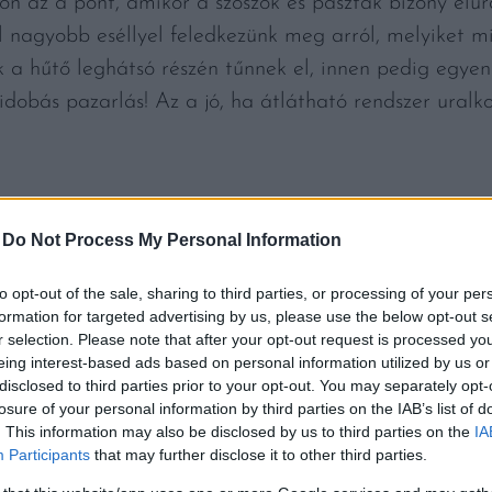
ön az a pont, amikor a szószok és paszták bizony elur
 nagyobb eséllyel feledkezünk meg arról, melyiket mik
k a hűtő leghátsó részén tűnnek el, innen pedig egye
idobás pazarlás! Az a jó, ha átlátható rendszer uralko
-
Do Not Process My Personal Information
ŰTŐ HŐMÉRSÉKLETÉT, HASZNÁLJUN
től öt vagy egytől hétig fokozat osztják be a hőmérsé
to opt-out of the sale, sharing to third parties, or processing of your per
formation for targeted advertising by us, please use the below opt-out s
ltalában a legmagasabb szám jelöli. Nem kell azonb
r selection. Please note that after your opt-out request is processed y
a belső hőmérséklete nem éri el a 4 Celsius-fokot. Ha
eing interest-based ads based on personal information utilized by us or
deg-e, érdemes beszerezni egy hőmérőt. Ezzel is reng
disclosed to third parties prior to your opt-out. You may separately opt-
losure of your personal information by third parties on the IAB’s list of
. This information may also be disclosed by us to third parties on the
IA
KARÍTSUNK!
Participants
that may further disclose it to other third parties.