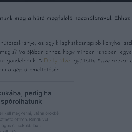
hatunk meg a hűtő megfelelő használatával. Ehhez 
hűtőszekrénye, az egyik leghétköznapibb konyhai es
y mégis? Valójában ahhoz, hogy minden rendben legyen
mint gondolnánk. A
Daily Meal
gyűjtötte össze azokat 
gni a gép üzemeltetésén.