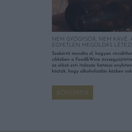
 EGY OLCSÓ
nőségű liszt, tojás,
NEM GYÓGYSÖR, NEM KÁVÉ: 
e is szükség van. 2021-
EGYETLEN MEGOLDÁS LÉTEZ
, a magyarok milyen
Szakértő mondta el, hogyan rövidíthe
cikkében a Food&Wine összegyűjtötte
az előző esti italozás hatásai enyhíte
köztük, hogy alkoholizálás közben sok
BŐVEBBEN