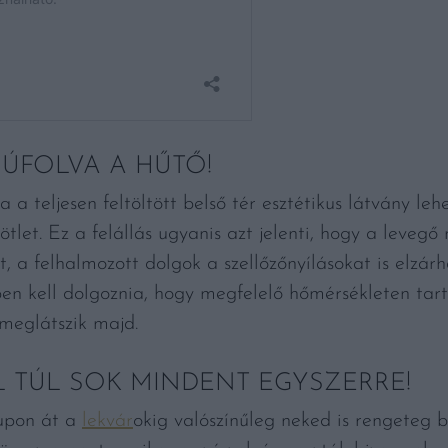
ÚFOLVA A HŰTŐ!
a a teljesen feltöltött belső tér esztétikus látvány le
z ötlet. Ez a felállás ugyanis azt jelenti, hogy a leve
őt, a felhalmozott dolgok a szellőzőnyílásokat is elzár
 kell dolgoznia, hogy megfelelő hőmérsékleten tarts
 meglátszik majd.
 TÚL SOK MINDENT EGYSZERRE!
upon át a
lekvár
okig valószínűleg neked is rengeteg b