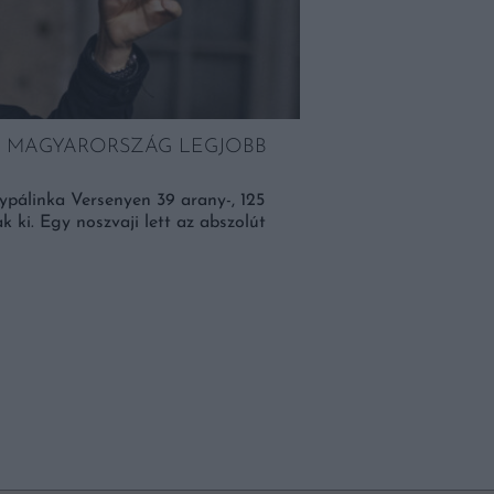
EZ MAGYARORSZÁG LEGJOBB
MÁR 40 MILLIÓ PO
EZUTÁN A HÍR UT
ypálinka Versenyen 39 arany-, 125
k ki. Egy noszvaji lett az abszolút
Ezt garantáltan imádni f
után az Iron Maiden zen
hordós változatban is el
magunknak […]
BŐVEBBEN