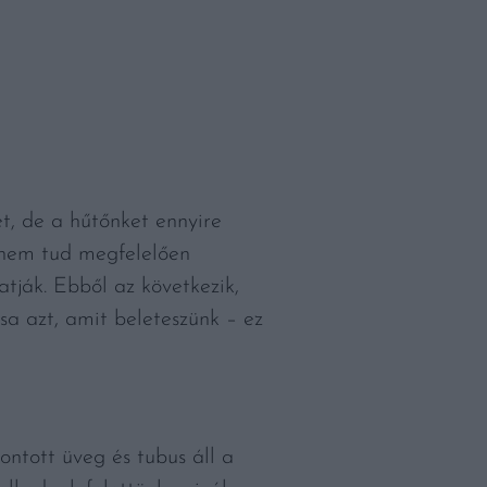
het, de a hűtőnket ennyire
gő nem tud megfelelően
hatják. Ebből az következik,
a azt, amit beleteszünk – ez
ontott üveg és tubus áll a