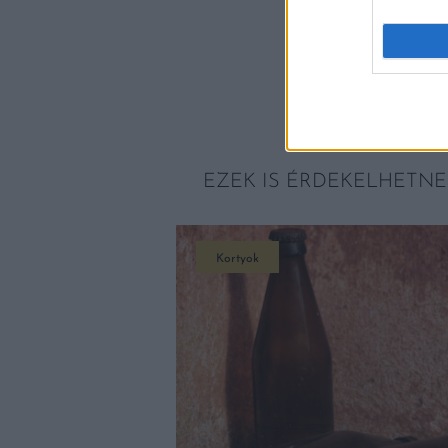
EZEK IS ÉRDEKELHETNE
Kortyok