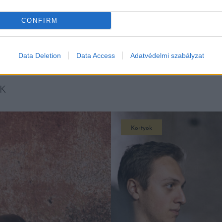
CONFIRM
Data Deletion
Data Access
Adatvédelmi szabályzat
K
Kortyok