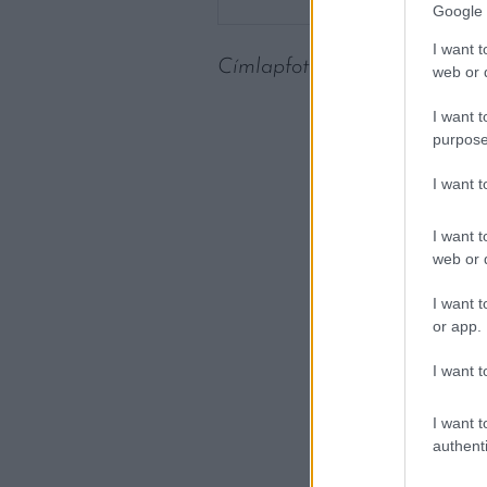
Google 
I want t
Címlapfotó:
Evieanna Santia
web or d
I want t
purpose
I want 
I want t
web or d
I want t
or app.
I want t
I want t
authenti