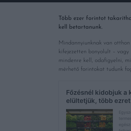
Több ezer forintot takarít
kell betartanunk.
Mindannyiunknak van otthon 
kifejezetten bonyolult – vag
mindenre kell, odafigyelni, 
mérhető forintokat tudunk fo