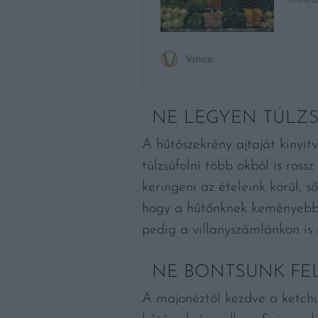
NE LEGYEN TÚLZS
A hűtőszekrény ajtaját kinyitv
túlzsúfolni több okból is ross
keringeni az ételeink körül, s
hogy a hűtőnknek keményebben
pedig a villanyszámlánkon is
NE BONTSUNK FEL
A majonéztől kezdve a ketch