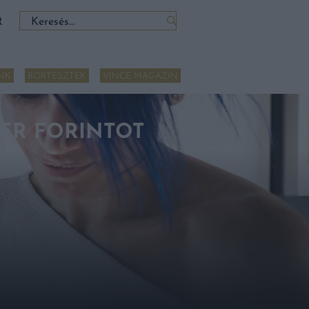
Keresés:
R
NK
BORTESZTEK
VINCE MAGAZIN
ZER FORINTOT