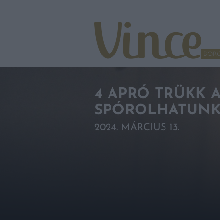
Tovább a navigációhoz
Tovább a tartalomhoz
BOR
4 APRÓ TRÜKK 
SPÓROLHATUN
2024. MÁRCIUS 13.