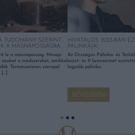
A TUDOMÁNY SZERINT
HIVATALOS: 2023-BAN 
IK A MÁSNAPOSSÁGRA
PÁLINKÁJA!
tő le a másnaposság. Minapi
Az Országos Pálinka- és Törköl
 azokat a módszereket, amikkel
ezüst- és 11 bronzérmet osztotta
ndők. Természetesen szerepel
legjobb pálinka.
 […]
BŐVEBBEN