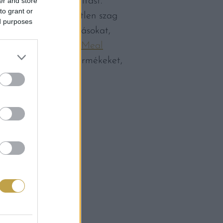
on alapos hűtőtisztítást.
er and store
to grant or
 véletlenül kellemetlen szag
ed purposes
atják a szellőzőnyílásokat,
 Plusz tipp: a
Daily Meal
i belőle a romlott termékeket,
m fogyasztjuk el.