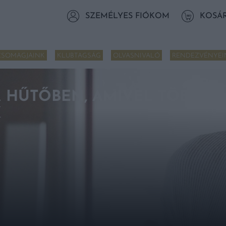
SZEMÉLYES FIÓKOM
KOSÁ
CSOMAGJAINK
KLUBTAGSÁG
OLVASNIVALÓ
RENDEZVÉNYEI
A HŰTŐBEN, AMIVEL TÖBB E
K