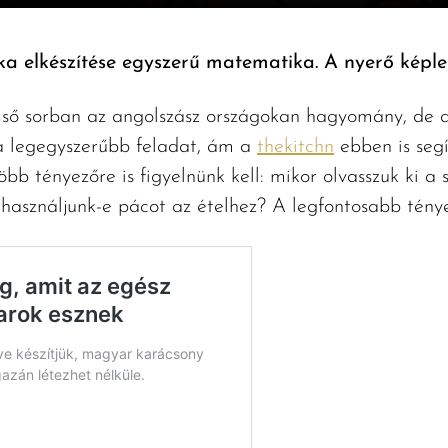
ka elkészítése egyszerű matematika. A nyerő képle
első sorban az angolszász országokan hagyomány, de 
 a legegyszerűbb feladat, ám a
thekitchn
ebben is seg
több tényezőre is figyelnünk kell: mikor olvasszuk ki a 
használjunk-e pácot az ételhez? A legfontosabb ténye