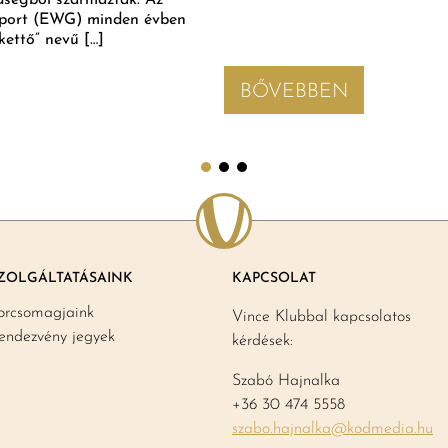
dségből származtak. Az
oport (EWG) minden évben
kettő” nevű […]
BŐVEBBEN
ZOLGÁLTATÁSAINK
KAPCSOLAT
orcsomagjaink
Vince Klubbal kapcsolatos
endezvény jegyek
kérdések:
Szabó Hajnalka
+36 30 474 5558
szabo.hajnalka@kodmedia.hu