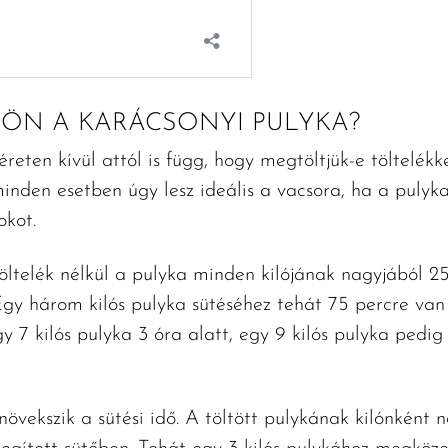
JÖN A KARÁCSONYI PULYKA?
reten kívül attól is függ, hogy megtöltjük-e töltelé
minden esetben úgy lesz ideális a vacsora, ha a pulyk
fokot.
töltelék nélkül a pulyka minden kilójának nagyjából 2
 Egy három kilós pulyka sütéséhez tehát 75 percre van
gy 7 kilós pulyka 3 óra alatt, egy 9 kilós pulyka pedig
növekszik a sütési idő. A töltött pulykának kilónként