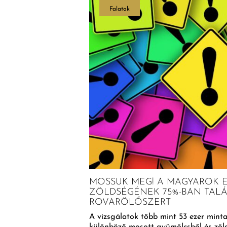
Falatok
EN LÁTHATÓ
MOSSUK MEG! A MAGYAROK 
ZÖLDSÉGÉNEK 75%-BAN TALÁL
ató ételkülönlegesség.
ROVARÖLŐSZERT
A vizsgálatok több mint 53 ezer minta