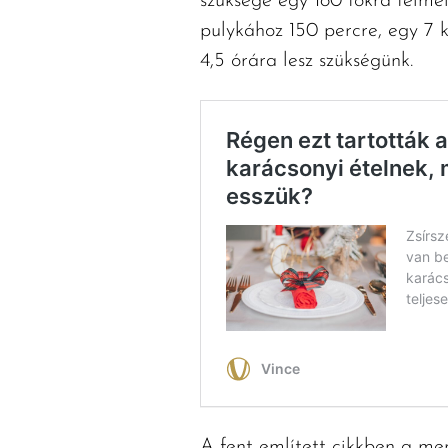
szüksége egy 180 fokra felmel
pulykához 150 percre, egy 7 k
4,5 órára lesz szükségünk.
A fent említett cikkben a menn