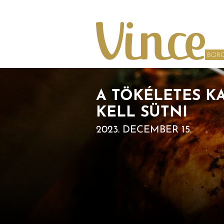
Tovább a navigációhoz
Tovább a tartalomhoz
BOR
A TÖKÉLETES KA
KELL SÜTNI
2023. DECEMBER 15.