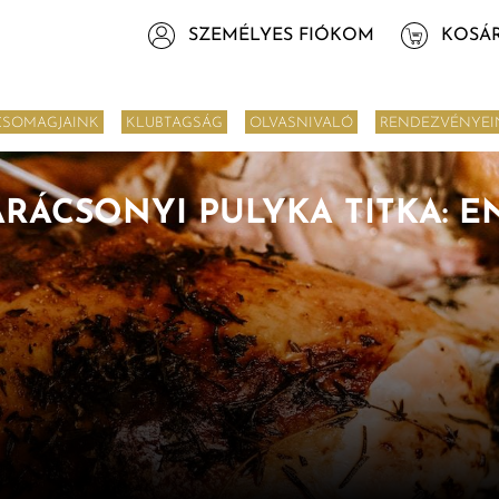
SZEMÉLYES FIÓKOM
KOSÁ
CSOMAGJAINK
KLUBTAGSÁG
OLVASNIVALÓ
RENDEZVÉNYEI
RÁCSONYI PULYKA TITKA: E