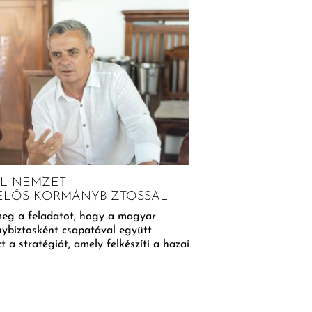
Falatok
ÁL NEMZETI
ELŐS KORMÁNYBIZTOSSAL
meg a feladatot, hogy a magyar
nybiztosként csapatával együtt
KILÓJÁT 4 EZERÉR
 a stratégiát, amely felkészíti a hazai
OTTHON IS TERMES
Kis felkészüléssel ingye
balkongyümölcsfák egyre
hiszen kis helyen is leh