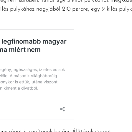
egített sütőben. Tehát egy 3 kilós pulykához megközelí
ilós pulykához nagyjából 210 percre, egy 9 kilós pul
yiséget is segítenek belőni. Állításuk szerint