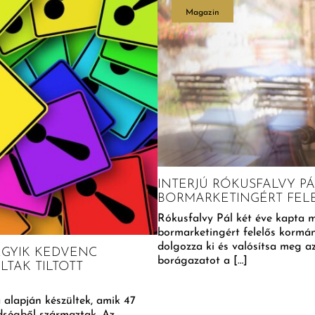
Magazin
INTERJÚ RÓKUSFALVY P
BORMARKETINGÉRT FEL
Rókusfalvy Pál két éve kapta 
bormarketingért felelős kormá
dolgozza ki és valósítsa meg azt
EGYIK KEDVENC
borágazatot a […]
TAK TILTOTT
 alapján készültek, amik 47