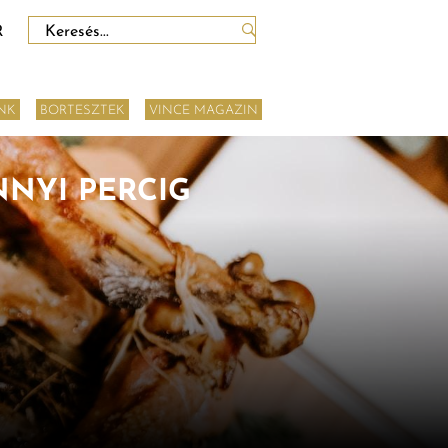
Keresés:
R
NK
BORTESZTEK
VINCE MAGAZIN
NNYI PERCIG