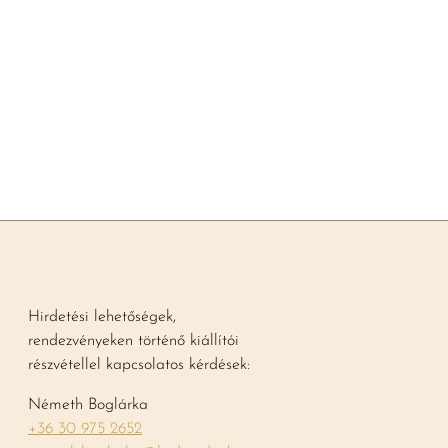
Az Agrárszektor szakértő
BŐVEBBEN
Hirdetési lehetőségek,
rendezvényeken történő kiállítói
részvétellel kapcsolatos kérdések:
Németh Boglárka
+36 30 975 2652