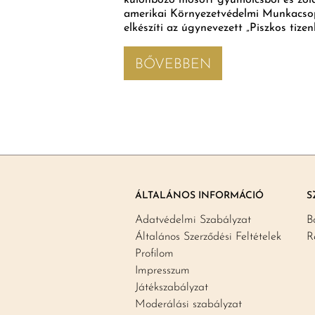
különböző mosott gyümölcsből és zöl
amerikai Környezetvédelmi Munkacs
elkészíti az úgynevezett „Piszkos tizen
BŐVEBBEN
ÁLTALÁNOS INFORMÁCIÓ
S
Adatvédelmi Szabályzat
B
Általános Szerződési Feltételek
R
Profilom
Impresszum
Játékszabályzat
Moderálási szabályzat