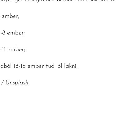
4 ember;
6-8 ember;
-11 ember;
ból 13-15 ember tud jól lakni.
/ Unsplash