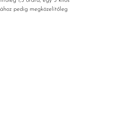
tőleg 1,5 órára, egy 5 kilós
ykához pedig megközelítőleg