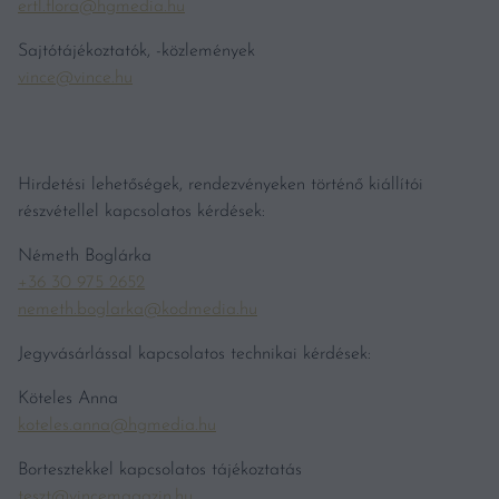
ertl.flora@hgmedia.hu
Sajtótájékoztatók, -közlemények
vince@vince.hu
Hirdetési lehetőségek, rendezvényeken történő kiállítói
részvétellel kapcsolatos kérdések:
Németh Boglárka
+36 30 975 2652
nemeth.boglarka@kodmedia.hu
Jegyvásárlással kapcsolatos technikai kérdések:
Köteles Anna
koteles.anna@hgmedia.hu
Bortesztekkel kapcsolatos tájékoztatás
teszt@vincemagazin.hu