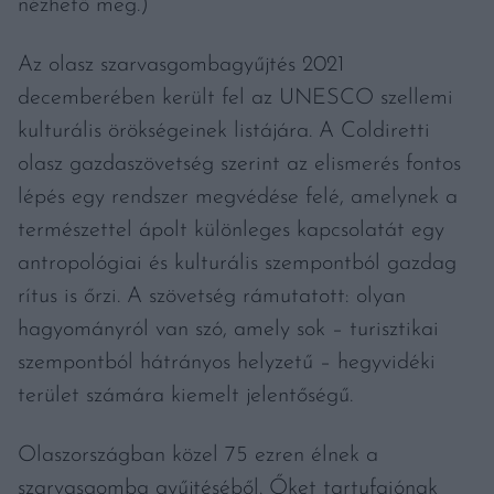
nézhető meg.)
Az olasz szarvasgombagyűjtés 2021
decemberében került fel az UNESCO szellemi
kulturális örökségeinek listájára. A Coldiretti
olasz gazdaszövetség szerint az elismerés fontos
lépés egy rendszer megvédése felé, amelynek a
természettel ápolt különleges kapcsolatát egy
antropológiai és kulturális szempontból gazdag
rítus is őrzi. A szövetség rámutatott: olyan
hagyományról van szó, amely sok – turisztikai
szempontból hátrányos helyzetű – hegyvidéki
terület számára kiemelt jelentőségű.
Olaszországban közel 75 ezren élnek a
szarvasgomba gyűjtéséből. Őket tartufaiónak