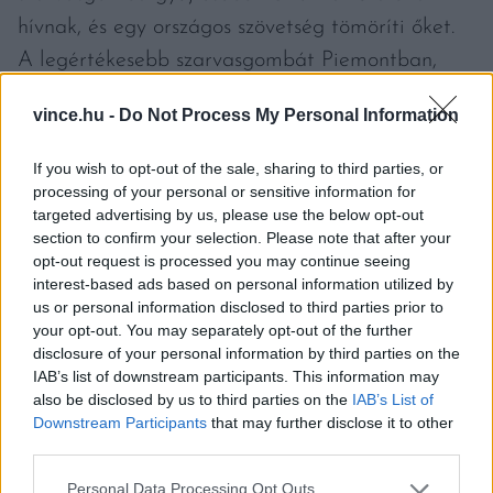
hívnak, és egy országos szövetség tömöríti őket.
A legértékesebb szarvasgombát Piemontban,
Alba városa közelében találták, ahol minden
vince.hu -
Do Not Process My Personal Information
évben szarvasgombavásárt és -árverést tartanak.
If you wish to opt-out of the sale, sharing to third parties, or
A Guinness Rekordok Könyve szerint
processing of your personal or sensitive information for
targeted advertising by us, please use the below opt-out
szarvasgombából az abszolút rekord 1,89
section to confirm your selection. Please note that after your
kilogramm, ezt 2014-ben találták szintén
opt-out request is processed you may continue seeing
Olaszországban. Korábban Ausztráliában (1,511
interest-based ads based on personal information utilized by
us or personal information disclosed to third parties prior to
kilogramm) és Franciaországban (1,227
your opt-out. You may separately opt-out of the further
kilogramm) is találtak hatalmas fekete
disclosure of your personal information by third parties on the
IAB’s list of downstream participants. This information may
szarvasgombát. A fekete szarvasgomba (Tuber
also be disclosed by us to third parties on the
IAB’s List of
melanosporum) a világ második legdrágább
Downstream Participants
that may further disclose it to other
third parties.
szarvasgombafajtája, ára kilónként körülbelül
ötszáz euró. A legdrágább a fehér
Please note that this website/app uses one or more Google
Personal Data Processing Opt Outs