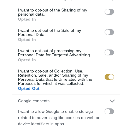
services and may gather and store information including but
szarvasgomba, amelyet isztriai szarvasgombának
not limited to your visit or usage behaviour. You may click to
I want to opt-out of the Sharing of my
personal data.
(Tuber magnatum) is neveznek. Szakértők szerint
grant or deny consent to Google and its third-party tags to
Opted In
use your data for below specified purposes in below Google
a kiváló minőségű fehér szarvasgombáért
consent section.
I want to opt-out of the Sale of my
kilónként akár 3500 eurót is adnak. (A
Personal Data.
Opted In
szarvasgomba jóval olcsóbb, de „megtévesztően”
hasonló helyettesítőjét
ebben a cikkben
mutattuk
I want to opt-out of processing my
Personal Data for Targeted Advertising.
be.)
Opted In
I want to opt-out of Collection, Use,
Címlapfotó:
Andrea Cairone
/ Unsplash
Retention, Sale, and/or Sharing of my
Personal Data that Is Unrelated with the
Purposes for which it was collected.
Opted Out
Google consents
I want to allow Google to enable storage
related to advertising like cookies on web or
device identifiers in apps.