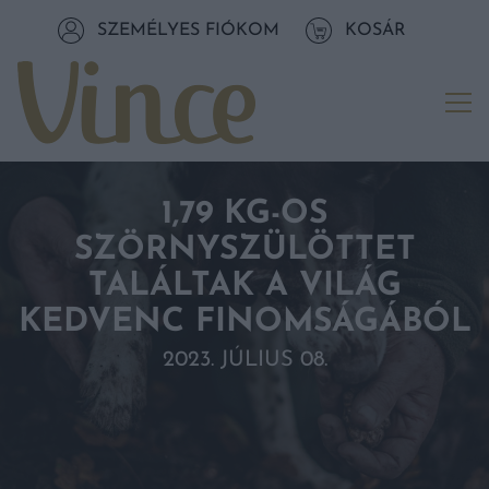
Tovább a navigációhoz
SZEMÉLYES FIÓKOM
KOSÁR
Tovább a tartalomhoz
Me
1,79 KG-OS
SZÖRNYSZÜLÖTTET
TALÁLTAK A VILÁG
KEDVENC FINOMSÁGÁBÓL
2023. JÚLIUS 08.