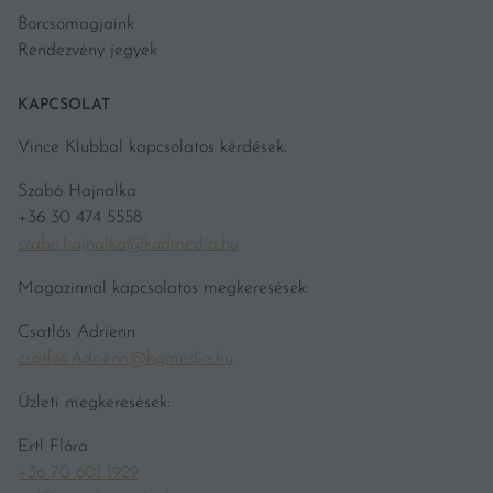
Borcsomagjaink
Rendezvény jegyek
KAPCSOLAT
Vince Klubbal kapcsolatos kérdések:
Szabó Hajnalka
+36 30 474 5558
szabo.hajnalka@kodmedia.hu
Magazinnal kapcsolatos megkeresések:
Csatlós Adrienn
csatlos.Adrienn@hgmedia.hu
Üzleti megkeresések:
Ertl Flóra
+36 70 601 1929