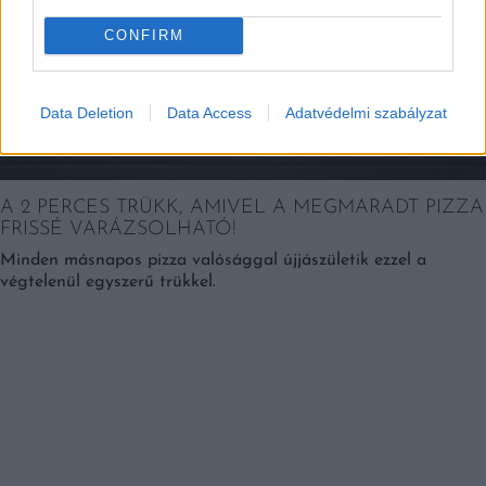
CONFIRM
Data Deletion
Data Access
Adatvédelmi szabályzat
A 2 PERCES TRÜKK, AMIVEL A MEGMARADT PIZZA
FRISSÉ VARÁZSOLHATÓ!
Minden másnapos pizza valósággal újjászületik ezzel a
végtelenül egyszerű trükkel.