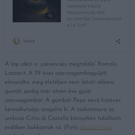
A lap idézi a „szerencsés megtaláló” Romolo
Lazzarit. A 79 éves szarvasgombagyűjtő
elmondta: még életében nem látott ekkora
gumót, pedig már ötven éve gyűjt
szarvasgombát. A gombát Pepe nevű hatéves
keresőkutyája szagolta ki. A zsákmányra az
umbriai Citta di Castello környékén található
erdőben bukkantak rá. (Fotó
ide kattintva