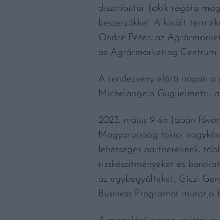
disztribútor (akik régóta ma
beszerzőkkel. A kínált termé
Ondré Péter, az Agrármarket
az Agrármarketing Centrum exp
A rendezvény előtti napon a 
Michelangelo Guglielmetti, 
2023. május 9-én Japán fővá
Magyarország tokioi nagyköve
lehetséges partnereknek, töb
rizskészítményeket és boroka
az egybegyűlteket, Giczi Ge
Business Programot mutatja 