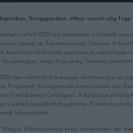
pánban, Szingapúrban, itthon viszont alig fogy.
lenések mellett 2021 óta üzletember találkozók szervez
di piacra lépését az Agrármarketing Centrum. A követ
zók keretében találhatnak egymásra az exportképes 
n Hongkongban, május 9-én pedig Tokióban születhette
21-ben indította el a magyar élelmiszeripari és ag
ess Programot. A programnak számos eleme van. Ezek
ian Food Business Catalogue). A katalógus jelenleg 
 a külföldi beszállítók figyelmébe. A kiadvány mellet
kozók lebonyolítása.
i Magyar Főkonzulátussal közös szervezésben hét mag