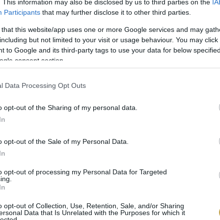
. This information may also be disclosed by us to third parties on the
IA
jelentős a kereslet.
Participants
that may further disclose it to other third parties.
 that this website/app uses one or more Google services and may gath
including but not limited to your visit or usage behaviour. You may click 
 to Google and its third-party tags to use your data for below specifi
ogle consent section.
últbeli esemény. A szingapúri Food and Hotel Asia k
l Data Processing Opt Outs
zijjártó Péter külgazdasági és külügyminiszter jelenl
galamb-ágazat képviselői kötöttek megállapodást a 
o opt-out of the Sharing of my personal data.
In
o opt-out of the Sale of my Personal Data.
In
to opt-out of processing my Personal Data for Targeted
ing.
In
o opt-out of Collection, Use, Retention, Sale, and/or Sharing
ersonal Data that Is Unrelated with the Purposes for which it
lected.