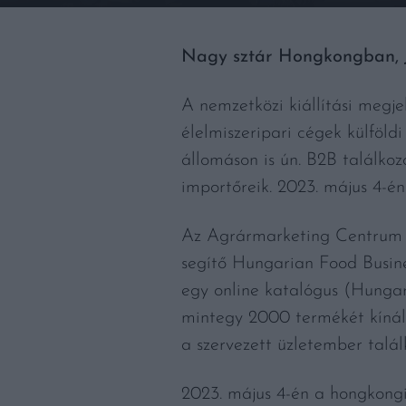
Nagy sztár Hongkongban, Ja
A nemzetközi kiállítási megje
élelmiszeripari cégek külföl
állomáson is ún. B2B találko
importőreik. 2023. május 4-é
Az Agrármarketing Centrum 20
segítő Hungarian Food Busin
egy online katalógus (Hungar
mintegy 2000 termékét kínálja
a szervezett üzletember talál
2023. május 4-én a hongkong