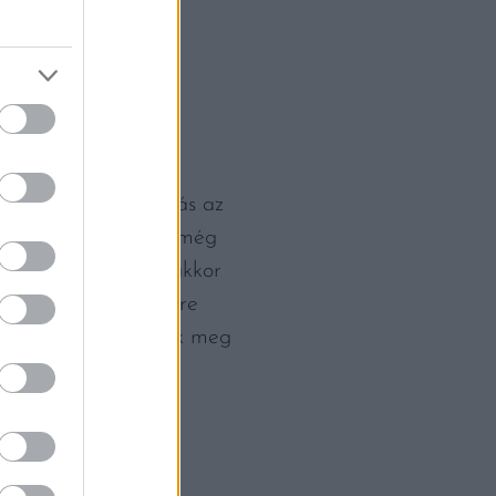
zájában, vagyis
0-40%-os a megoszlás az
lóin gondolkodnak, még
i fogyasztás ugyanakkor
elföldön. Ez egy főre
8 kilogrammot eszik meg