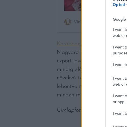
Opted 
Google 
I want t
web or d
Korábban írtunk róla
, hogy a
I want t
Magyarországon. A mangalica
purpose
export javára. A szakembere
I want 
mindig előbb kerül a kosárba
növekvő tendenciát mutat, de
I want t
web or d
lebontva mindössze 3 dekagr
minden magyar.
I want t
or app.
Címlapfotó: Agrármarketing
I want t
I want t