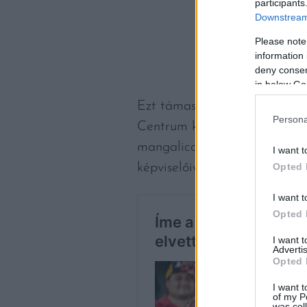
participants
Downstream 
Please note
information 
deny consent
in below Go
Ezt támasztja alá egy közelm
Persona
Centrum közösségi standján, S
mangalicatenyésztők és a hús
I want t
képviselőivel.
Opted 
I want t
Opted 
I want 
Advertis
Opted 
I want t
of my P
was col