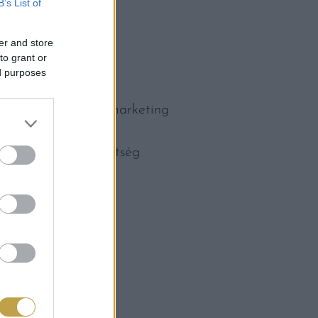
B’s List of
er and store
to grant or
ed purposes
iállításon az Agrármarketing
étében, a hazai
szingapúri hússzövetség