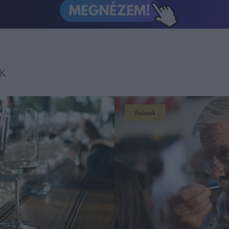
K
Falatok