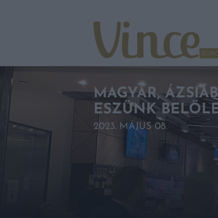
Tovább a navigációhoz
Tovább a tartalomhoz
BOR
MAGYAR, ÁZSIÁB
ESZÜNK BELŐLE,
2023. MÁJUS 08.