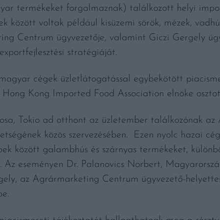
gyar termékeket forgalmaznak) találkozott helyi imp
kek között voltak például kisüzemi sörök, mézek, vadh
ing Centrum ügyvezetője, valamint Giczi Gergely üg
ortfejlesztési stratégiáját.
magyar cégek üzletlátogatással egybekötött piacisme
a Hong Kong Imported Food Association elnöke osztot
rosa, Tokio ad otthont az üzletember találkozónak a
tségének közös szervezésében. Ezen nyolc hazai cég 
bek között galambhús és szárnyas termékeket, különb
t. Az eseményen Dr. Palanovics Norbert, Magyarorszá
rgely, az Agrármarketing Centrum ügyvezető-helyett
be.