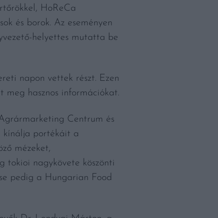
ortőrökkel, HoReCa
úsok és borok. Az eseményen
yvezető-helyettes mutatta be
reti napon vettek részt. Ezen
t meg hasznos információkat.
z Agrármarketing Centrum és
kínálja portékáit a
öző mézeket,
g tokioi nagykövete köszönti
ese pedig a Hungarian Food