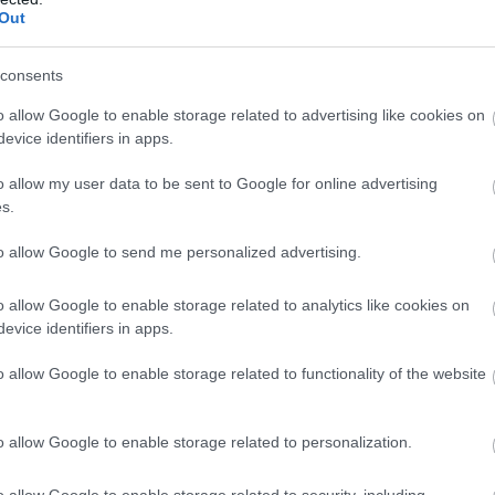
Out
consents
o allow Google to enable storage related to advertising like cookies on
evice identifiers in apps.
 mangalica szinte sikeresebb külföldön, mint saját ha
o allow my user data to be sent to Google for online advertising
hús forgalma még mindig exportfókuszú, jelenleg 6
s.
k szerint, ha a magyarok egy vasárnapi ebéd hozzáva
to allow Google to send me personalized advertising.
 „hagyományos” sertéshúst, mint mangalica. A belföld
 még mindig csak évente körülbelül 300 tonna fogy b
o allow Google to enable storage related to analytics like cookies on
evice identifiers in apps.
amm, miközben a hagyományos sertéshúsból évente 1
o allow Google to enable storage related to functionality of the website
 Centrum
o allow Google to enable storage related to personalization.
o allow Google to enable storage related to security, including