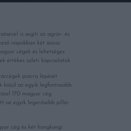
ésével is segíti az agrár- és
kező napokban két ázsiai
magyar cégek és lehetséges
k értékes üzleti kapcsolatok.
rárcégek piacra lépését
 közül az egyik legfontosabb
közel 170 magyar cég
t az egyik legerősebb pillér
yar cég és két hongkongi