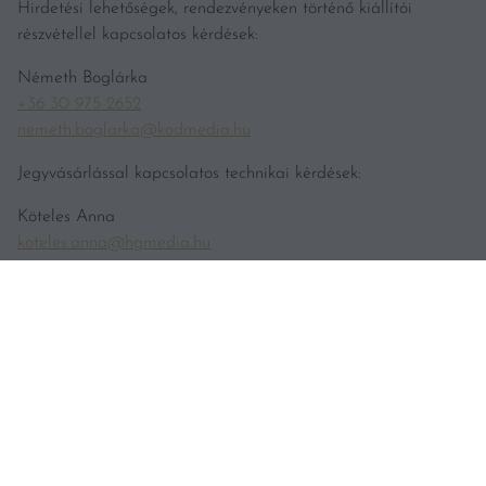
Hirdetési lehetőségek, rendezvényeken történő kiállítói
részvétellel kapcsolatos kérdések:
Németh Boglárka
+36 30 975 2652
nemeth.boglarka@kodmedia.hu
Jegyvásárlással kapcsolatos technikai kérdések:
Köteles Anna
koteles.anna@hgmedia.hu
Bortesztekkel kapcsolatos tájékoztatás
teszt@vincemagazin.hu