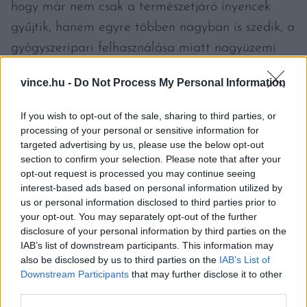
hogy már nem csak a természetjáró ínyencek
gyűjtik, hanem egyre többen nagyban is szedik, a
gyógyszeripari felhasználása miatt nagyüzemi
módon. A nagyarányú gyűjtés miatt sok helyen
vince.hu -
Do Not Process My Personal Information
megritkult a természetes állomány, ezért már
nem is mindenhol engedélyezett a már
If you wish to opt-out of the sale, sharing to third parties, or
medvehagyma felszedése. Hogy pontosan
processing of your personal or sensitive information for
targeted advertising by us, please use the below opt-out
mennyit szabad szednünk belőle kirándulásaink
section to confirm your selection. Please note that after your
során, arról
ITT
írtunk.
opt-out request is processed you may continue seeing
interest-based ads based on personal information utilized by
us or personal information disclosed to third parties prior to
MIRE KELL ODAFIGYELNI A
your opt-out. You may separately opt-out of the further
MEDVEHAGYMA SZEDÉSE
disclosure of your personal information by third parties on the
IAB’s list of downstream participants. This information may
SORÁN?
also be disclosed by us to third parties on the
IAB’s List of
Downstream Participants
that may further disclose it to other
A medvehagyma szezonja februártól április
third parties.
végéig tart, utána virágzik, de célszerű még a