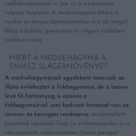
vadfokhagymának is, bár ez a megnevezés
teljesen helytelen. A medvehagyma főként a
nyirkos és árnyas aljnövényzetben érzi jól magát,
főleg a bükkös, gyertyános és tölgyes erdőkben
található meg.
MIÉRT A MEDVEHAGYMA A
TAVASZ SLÁGERNÖVÉNYE?
A medvehagymának egyébként nemcsak az
illata emlékeztet a fokhagymára, de a benne
lévő fő hatóanyag is azonos a
fokhagymáéval, ami kedvező hatással van az
immun- és keringési rendszerre
, mindemellett
kutatások igazolják, hogy az érelmeszesedés és a
vércukorszint csökkentésében fontos szerepet