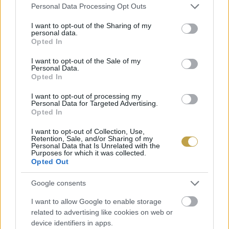
Please note that this website/app uses one or more Google
Personal Data Processing Opt Outs
virágzás előtt szedni levelét.
Fontos azonban,
services and may gather and store information including but
hogy a növényt nem szabad összetéveszteni a
not limited to your visit or usage behaviour. You may click to
I want to opt-out of the Sharing of my
personal data.
grant or deny consent to Google and its third-party tags to
gyöngyvirággal, a foltos kontyvirággal és az őszi
Opted In
use your data for below specified purposes in below Google
kikericcsel, amelyeknek a levelei ugyan
consent section.
I want to opt-out of the Sale of my
Personal Data.
hasonlítanak a medvehagymáéra, de ez utóbbiak
Opted In
mind mérgező növények. Ezért is érdemes
I want to opt-out of processing my
óvatosnak lenni, hiszen mindhárom fajjal együtt
Personal Data for Targeted Advertising.
Opted In
tud élni a medvehagyma. A gyöngyvirág ugyan
később bújik elő, de még bőven a medvehagyma
I want to opt-out of Collection, Use,
Retention, Sale, and/or Sharing of my
szezonban. A foltos kontyvirág teljesen együtt
Personal Data that Is Unrelated with the
Purposes for which it was collected.
hajt időben és térben is, és bizony a kicsi levelek
Opted Out
a korai gyűjtéskor még alig mutatnak
Google consents
különbségeket. Az őszi kikericsről pedig sok
I want to allow Google to enable storage
helyen azt írják, hogy kizárólag réti faj, pedig
related to advertising like cookies on web or
előfordul ligetesebb erdőkben is.
device identifiers in apps.