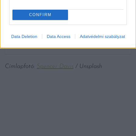
CONFIRM
Data Deletion
Data Access
Adatvédelmi szabályzat
Címlapfotó:
Spencer Davis
/ Unsplash