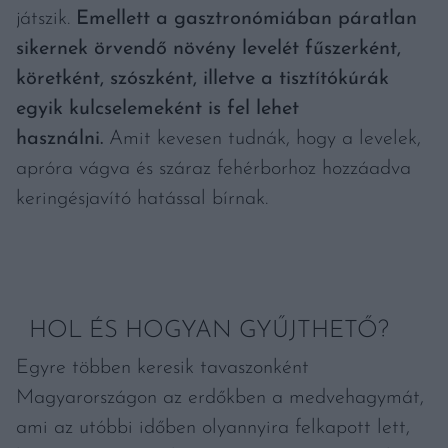
játszik.
Emellett a gasztronómiában páratlan
sikernek örvendő növény levelét fűszerként,
köretként, szószként, illetve a tisztítókúrák
egyik kulcselemeként is fel lehet
használni.
Amit kevesen tudnák, hogy a levelek,
apróra vágva és száraz fehérborhoz hozzáadva
keringésjavító hatással bírnak.
HOL ÉS HOGYAN GYŰJTHETŐ?
Egyre többen keresik tavaszonként
Magyarországon az erdőkben a medvehagymát,
ami az utóbbi időben olyannyira felkapott lett,