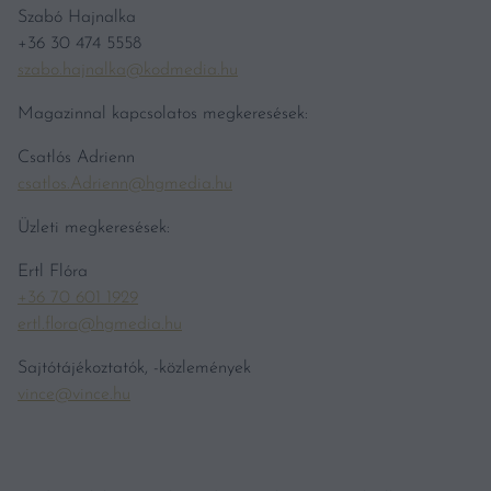
Szabó Hajnalka
+36 30 474 5558
szabo.hajnalka@kodmedia.hu
Magazinnal kapcsolatos megkeresések:
Csatlós Adrienn
csatlos.Adrienn@hgmedia.hu
Üzleti megkeresések:
Ertl Flóra
+36 70 601 1929
ertl.flora@hgmedia.hu
Sajtótájékoztatók, -közlemények
vince@vince.hu