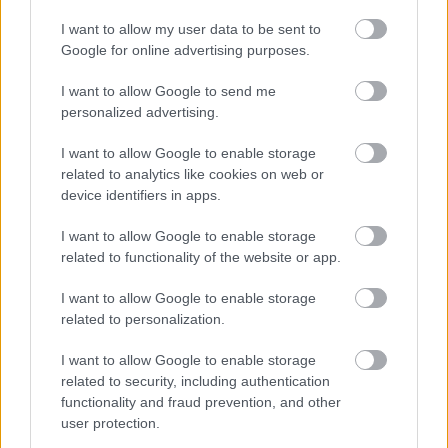
I want to allow my user data to be sent to
Ahogyan az
Agrárszektor
is felhívja rá a
Google for online advertising purposes.
figyelmet, a legfontosabb különbség a
I want to allow Google to send me
medvehagyma és ezek között az előbbi
personalized advertising.
jellegzetes, fokhagymaszerű illata és íze.
Ezt
I want to allow Google to enable storage
azonban nagyobb mennyiségű levél esetében
related to analytics like cookies on web or
már nehéz ellenőrizni. A legjobb, ha az ember
device identifiers in apps.
már a gyűjtéskor odafigyel, és nem marokkal,
I want to allow Google to enable storage
hanem levelenként szedi a medvehagymát. De a
related to functionality of the website or app.
piacokon kapható árut sem árt ellenőrizni.
I want to allow Google to enable storage
related to personalization.
I want to allow Google to enable storage
related to security, including authentication
functionality and fraud prevention, and other
user protection.