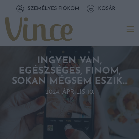
Tovább a navigációhoz
SZEMÉLYES FIÓKOM
KOSÁR
Tovább a tartalomhoz
Me
INGYEN VAN,
EGÉSZSÉGES, FINOM,
SOKAN MÉGSEM ESZIK…
2024. ÁPRILIS 10.