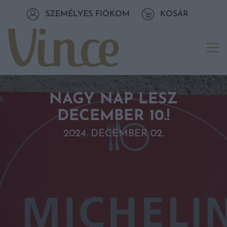
Tovább a navigációhoz
SZEMÉLYES FIÓKOM
KOSÁR
Tovább a tartalomhoz
Me
NAGY NAP LESZ
DECEMBER 10.!
2024. DECEMBER 02.