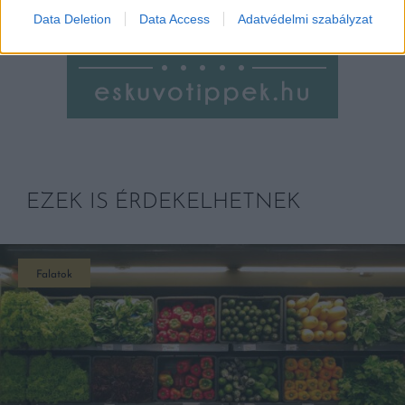
Data Deletion
Data Access
Adatvédelmi szabályzat
EZEK IS ÉRDEKELHETNEK
Falatok