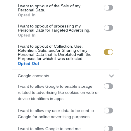
gasztroműhelyeknek odaítélhető zöld Michelin-
consent section.
I want to opt-out of the Sale of my
Personal Data.
csillagot pedig már
négy hazai egység
Opted In
érdemelte ki.
I want to opt-out of processing my
Personal Data for Targeted Advertising.
Opted In
I want to opt-out of Collection, Use,
Retention, Sale, and/or Sharing of my
Personal Data that Is Unrelated with the
Purposes for which it was collected.
Opted Out
Google consents
I want to allow Google to enable storage
related to advertising like cookies on web or
device identifiers in apps.
I want to allow my user data to be sent to
Google for online advertising purposes.
I want to allow Google to send me