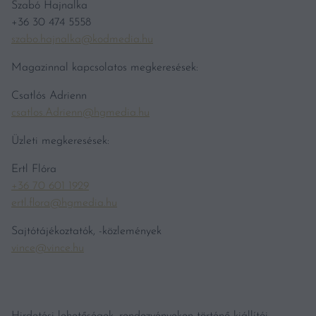
Szabó Hajnalka
+36 30 474 5558
szabo.hajnalka@kodmedia.hu
Magazinnal kapcsolatos megkeresések:
Csatlós Adrienn
csatlos.Adrienn@hgmedia.hu
Üzleti megkeresések:
Ertl Flóra
+36 70 601 1929
ertl.flora@hgmedia.hu
Sajtótájékoztatók, -közlemények
vince@vince.hu