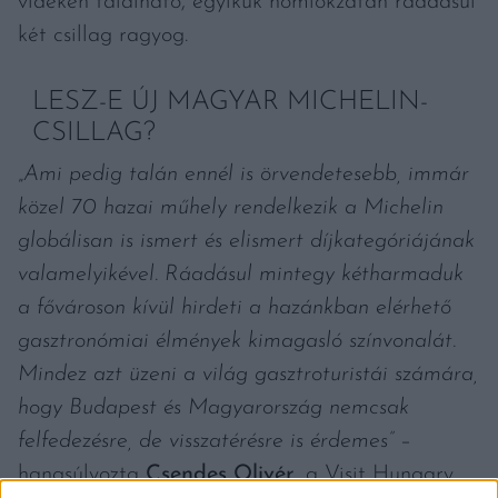
vidéken található, egyikük homlokzatán ráadásul
két csillag ragyog.
LESZ-E ÚJ MAGYAR MICHELIN-
CSILLAG?
„
Ami pedig talán ennél is örvendetesebb, immár
közel 70 hazai műhely rendelkezik a Michelin
globálisan is ismert és elismert díjkategóriájának
valamelyikével. Ráadásul mintegy kétharmaduk
a fővároson kívül hirdeti a hazánkban elérhető
gasztronómiai élmények kimagasló színvonalát.
Mindez azt üzeni a világ gasztroturistái számára,
hogy Budapest és Magyarország nemcsak
felfedezésre, de visszatérésre is érdemes”
–
hangsúlyozta
Csendes Olivér,
a Visit Hungary