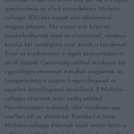
mutatják, milyen hatalmas utat járt be a magyar
gasztronómia az eltelt évtizedekben. Michelin-
csillagot 2010-ben kapott első alkalommal
magyar étterem. Ma viszont már kilencen
büszkélkedhetnek ezzel az elismeréssel, ráadásul
közülük két vendéglátó üzlet kettőt is kiérdemelt.
Ezzel az eredménnyel a régiós összevetésben is
jól áll hazánk. Csehország például mindössze két
egycsillagos étteremet mondhat magáénak, és
Lengyelország is csupán 5 egycsillagossal és
egyetlen kétcsillagossal rendelkezik. 2 Michelin-
csillagos éttermek terén pedig például
Horvátországot is előzzük, ahol mindössze egy
viselheti ezt az elismerést. Ráadásul a hazai
Michelin-csillagos éttermek közül immár kettő is