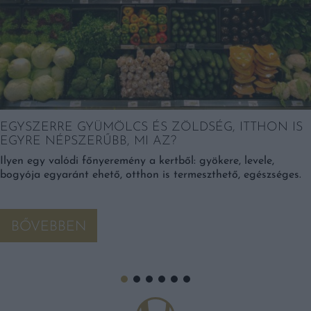
EGYSZERRE GYÜMÖLCS ÉS ZÖLDSÉG, ITTHON IS
EGYRE NÉPSZERŰBB, MI AZ?
Ilyen egy valódi főnyeremény a kertből: gyökere, levele,
bogyója egyaránt ehető, otthon is termeszthető, egészséges.
BŐVEBBEN