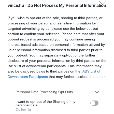
vezérigazgatója. Hozzátette, a közvélekedésekkel
vince.hu -
Do Not Process My Personal Information
ellentétben a kalauzban ajánlott éttermek nem
csupán a csúcsgasztronómiát képviselik. A
If you wish to opt-out of the sale, sharing to third parties, or
processing of your personal or sensitive information for
világhírű francia étteremkalauz
targeted advertising by us, please use the below opt-out
díjkategóriáiközül Michelin-ajánlást kaphatnak
section to confirm your selection. Please note that after your
opt-out request is processed you may continue seeing
azok a figyelemre méltó vendéglátóhelyek,
interest-based ads based on personal information utilized by
amelyekért érdemes útközben megállni. Közülük
us or personal information disclosed to third parties prior to
your opt-out. You may separately opt-out of the further
jelenleg országszerte 53-at ajánl a MICHELIN
disclosure of your personal information by third parties on the
Guide magyarországi kiadványa az utazók
IAB’s list of downstream participants. This information may
figyelmébe. A mérsékeltebb ár mellett is magas
also be disclosed by us to third parties on the
IAB’s List of
Downstream Participants
that may further disclose it to other
minőségű ételeket kínáló Bib Gourmand jelölésű,
third parties.
jellemzően bisztróéttermek, családi vendéglők
Please note that this website/app uses one or more Google
Personal Data Processing Opt Outs
kínálatával pedig 6 helyszínen találkozhatnak a
services and may gather and store information including but
vendégek. A társadalmi és környezeti
not limited to your visit or usage behaviour. You may click to
I want to opt-out of the Sharing of my
personal data.
grant or deny consent to Google and its third-party tags to
szempontból is fenntartható működésű
Opted In
use your data for below specified purposes in below Google