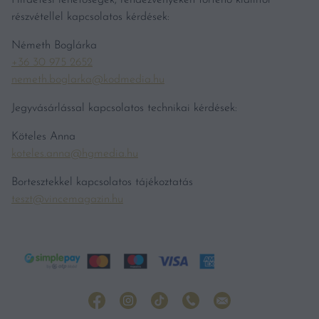
Hirdetési lehetőségek, rendezvényeken történő kiállítói
részvétellel kapcsolatos kérdések:
Németh Boglárka
+36 30 975 2652
nemeth.boglarka@kodmedia.hu
Jegyvásárlással kapcsolatos technikai kérdések:
Köteles Anna
koteles.anna@hgmedia.hu
Bortesztekkel kapcsolatos tájékoztatás
teszt@vincemagazin.hu