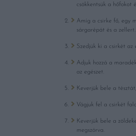
csökkentsük a hőfokot é
Amíg a csirke fő, egy 
sárgarépát és a zellert.
Szedjük ki a csirkét az 
Adjuk hozzá a maradék 1
az egészet.
Keverjük bele a tésztát
Vágjuk fel a csirkét fal
Keverjük bele a zöldeke
megszórva.