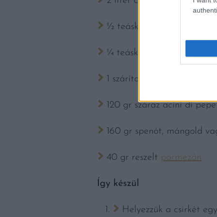
2 liter csirkealaplé
authenti
½ teáskanál tengeri só
¼ teáskanál frissen őrölt f
1 szárított babérlevél
120 gr száraz acini di pepe
160 gr spenót, mángold vag
40 gr reszelt
parmezán
Így készül
Helyezzük a csirkét egy