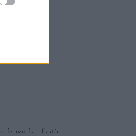
míg fel nem forr. Ezután