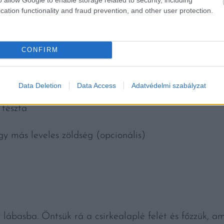
cation functionality and fraud prevention, and other user protection.
CONFIRM
ekete bors
Data Deletion
Data Access
Adatvédelmi szabályzat
 tészta
y más leveles zöldség (opcionális)
 lábasba. Öntsük rá a csirkealaplé felét és főzzük, a