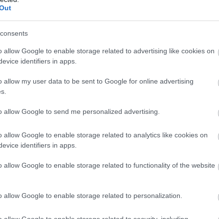
Out
consents
o allow Google to enable storage related to advertising like cookies on
evice identifiers in apps.
o allow my user data to be sent to Google for online advertising
mkonzerv
s.
to allow Google to send me personalized advertising.
r nélkül)
o allow Google to enable storage related to analytics like cookies on
ma
evice identifiers in apps.
o allow Google to enable storage related to functionality of the website
arépa
r
o allow Google to enable storage related to personalization.
o allow Google to enable storage related to security, including