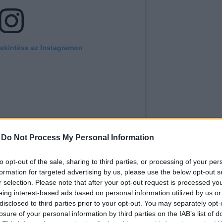
ekintése az Instagramon
-
Do Not Process My Personal Information
to opt-out of the sale, sharing to third parties, or processing of your per
formation for targeted advertising by us, please use the below opt-out s
@onthebiasnyc) által megosztott bejegyzés
r selection. Please note that after your opt-out request is processed y
eing interest-based ads based on personal information utilized by us or
többi hagyományos tészták, a pastina konyhában betöl
disclosed to third parties prior to your opt-out. You may separately opt-
losure of your personal information by third parties on the IAB’s list of
e főzik, olykor a rizottóhoz hasonlóan készítik el, csi