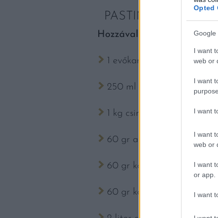
Opted 
PASTINA
Google 
Hozzávalók
I want t
1 evőkanál olívaolaj
web or d
I want t
250 ml darabos paradicso
purpose
I want 
1 kg csirkemell (csont és bő
I want t
60 gr apróra vágott hagy
web or d
I want t
60 gr kockára vágott sárg
or app.
60 gr kockára vágott zelle
I want t
I want t