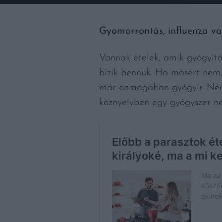
Gyomorrontás, influenza va
Vannak ételek, amik gyógyító
bízik bennük. Ha másért nem, 
már önmagában gyógyír. Nem v
köznyelvben egy gyógyszer nev