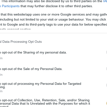
. This information may also be disclosed by us to third parties on the
IA
, hogy a lehető legkrémesebb legyen.
Participants
that may further disclose it to other third parties.
 that this website/app uses one or more Google services and may gath
ASZ MÓDRA
including but not limited to your visit or usage behaviour. You may click 
 to Google and its third-party tags to use your data for below specifi
igazi tradicionális „comfort food”. Olyan valami, ami
ogle consent section.
rős érzés fogja el. Nagyon gyakran „olasz penicillinne
e, ha valaki beteg. A nonnák, azaz a háziasszonyok sz
l Data Processing Opt Outs
észül gyomorrontás, influenza vagy másnaposság ese
o opt-out of the Sharing of my personal data.
távol a mi húslevessel kapcsolatos felfogásunktól. Fő
In
erekkorától kezdve rendszeresen fogyaszt.
o opt-out of the Sale of my Personal Data.
In
gyorsan elkészíthető. Mivel tényleg nagyon aprók a 
 egyszerűbb változata.
to opt-out of processing my Personal Data for Targeted
ing.
In
o opt-out of Collection, Use, Retention, Sale, and/or Sharing
ersonal Data that Is Unrelated with the Purposes for which it
lected.