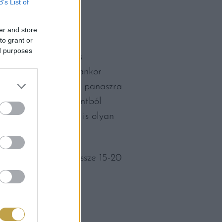
B’s List of
er and store
to grant or
ed purposes
t mindenki szeret és
k” nevezik, mert olyankor
erint ugyanis minden panaszra
tén. Ebből a szempontból
leg, hogy a pastina is olyan
tésztaszemek, mindössze 15-20