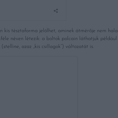
n kis tésztaforma jelölhet, aminek átmérője nem hala
féle néven létezik: a boltok polcain láthatjuk például
 (
stelline
, azaz „kis csillagok”) változatát is.