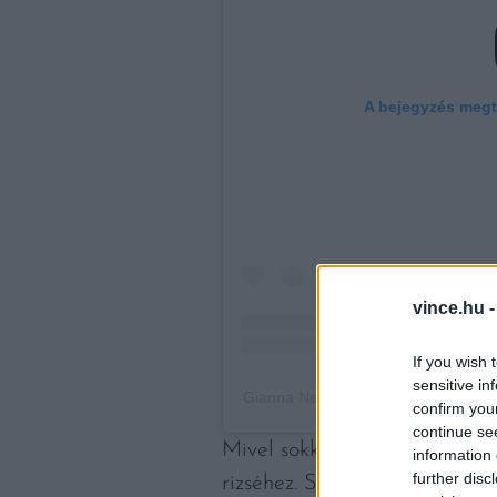
A bejegyzés megt
vince.hu 
If you wish 
sensitive in
Gianna Nebbia | Recipe Developer (
confirm you
continue se
Mivel sokkal apróbb, mint a 
information 
further disc
rizséhez. Szinte mindig levesb