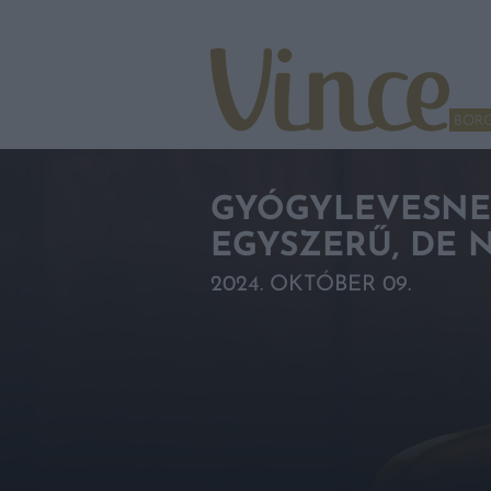
Tovább a navigációhoz
Tovább a tartalomhoz
BOR
GYÓGYLEVESNEK
EGYSZERŰ, DE 
2024. OKTÓBER 09.