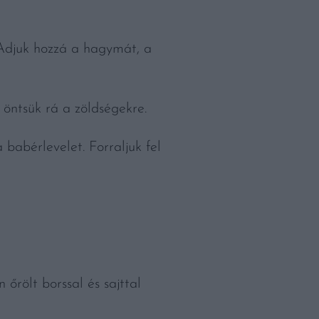
 Adjuk hozzá a hagymát, a
d öntsük rá a zöldségekre.
 babérlevelet. Forraljuk fel
őrölt borssal és sajttal