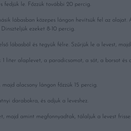
s fedjük le. Főzzük további 20 percig.
másik lábasban közepes lángon hevítsük fel az olajat.
 Dinszteljük ezeket 8-10 percig.
első lábasból és tegyük félre. Szűrjük le a levest, maj
 liter alaplevet, a paradicsomot, a sót, a borsot és a
, majd alacsony lángon főzzük 15 percig.
atnyi darabokra, és adjuk a leveshez.
t, majd amint megfonnyadtak, tálaljuk a levest frissen 