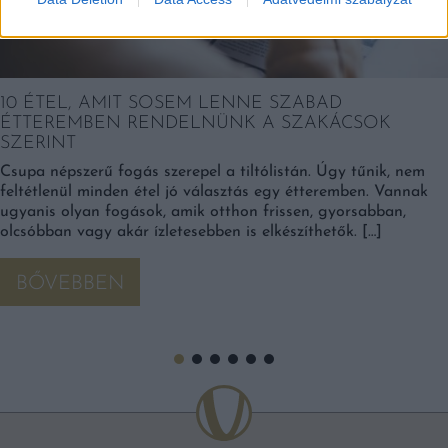
10 ÉTEL, AMIT SOSEM LENNE SZABAD
ÉTTEREMBEN RENDELNÜNK A SZAKÁCSOK
SZERINT
Csupa népszerű fogás szerepel a tiltólistán. Úgy tűnik, nem
feltétlenül minden étel jó választás egy étteremben. Vannak
ugyanis olyan fogások, amik otthon frissen, gyorsabban,
olcsóbban vagy akár ízletesebben is elkészíthetők. […]
BŐVEBBEN