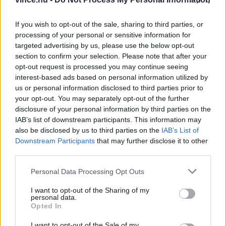
Ha elég apró szemű rizst használunk, vagy ha
If you wish to opt-out of the sale, sharing to third parties, or
processing of your personal or sensitive information for
diétás okokból kerülni szeretnénk, a tojás
targeted advertising by us, please use the below opt-out
elhagyható. A vince.hu mégis azt javasolja,
section to confirm your selection. Please note that after your
opt-out request is processed you may continue seeing
legalább egyszer adjuk meg neki az esélyt és
interest-based ads based on personal information utilized by
próbáljuk ki. Csalódni biztosan nem fogunk!
us or personal information disclosed to third parties prior to
your opt-out. You may separately opt-out of the further
disclosure of your personal information by third parties on the
IAB’s list of downstream participants. This information may
also be disclosed by us to third parties on the
IAB’s List of
Downstream Participants
that may further disclose it to other
third parties.
Please note that this website/app uses one or more Google
Personal Data Processing Opt Outs
services and may gather and store information including but
not limited to your visit or usage behaviour. You may click to
I want to opt-out of the Sharing of my
personal data.
grant or deny consent to Google and its third-party tags to
Opted In
use your data for below specified purposes in below Google
consent section.
I want to opt-out of the Sale of my