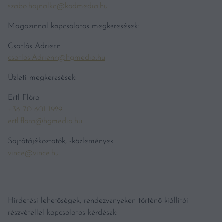
szabo.hajnalka@kodmedia.hu
Magazinnal kapcsolatos megkeresések:
Csatlós Adrienn
csatlos.Adrienn@hgmedia.hu
Üzleti megkeresések:
Ertl Flóra
+36 70 601 1929
ertl.flora@hgmedia.hu
Sajtótájékoztatók, -közlemények
vince@vince.hu
Hirdetési lehetőségek, rendezvényeken történő kiállítói
részvétellel kapcsolatos kérdések: