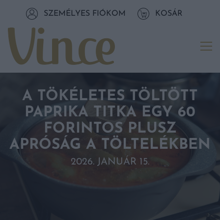
Tovább a navigációhoz
SZEMÉLYES FIÓKOM
KOSÁR
Tovább a tartalomhoz
Me
A TÖKÉLETES TÖLTÖTT
PAPRIKA TITKA EGY 60
FORINTOS PLUSZ
APRÓSÁG A TÖLTELÉKBEN
2026. JANUÁR 15.