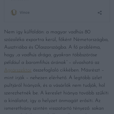
Nem így külföldön: a magyar vadhús 80
százaléka exportra kerül, főként Németországba,
Ausztriába és Olaszországba. A fő probléma,
hogy
„a vadhús drága, gyakran többszöröse
például a baromfihús árának”
– olvasható az
Agrárszektor
összefoglaló cikkében. Másrészt –
mint írják – nehezen elérhető. A legtöbb üzlet
pultjáról hiányzik, és a vásárlók nem tudják, hol
szerezhetnék be. A kereslet hiánya tovább szűkíti
a kínálatot, így a helyzet önmagát erősíti. Az
ismerethiány szintén visszatartó tényező: sokan