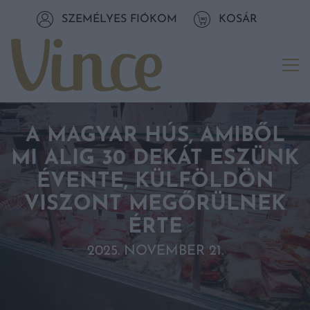
Tovább a navigációhoz
SZEMÉLYES FIÓKOM
KOSÁR
Tovább a tartalomhoz
Me
A MAGYAR HÚS, AMIBŐL
MI ALIG 30 DEKÁT ESZÜNK
ÉVENTE, KÜLFÖLDÖN
VISZONT MEGŐRÜLNEK
ÉRTE
2025. NOVEMBER 21.