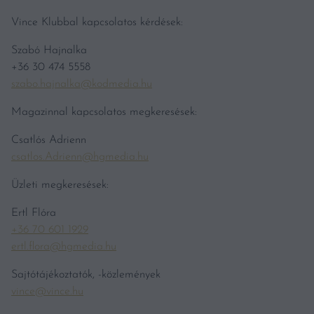
Vince Klubbal kapcsolatos kérdések:
Szabó Hajnalka
+36 30 474 5558
szabo.hajnalka@kodmedia.hu
Magazinnal kapcsolatos megkeresések:
Csatlós Adrienn
csatlos.Adrienn@hgmedia.hu
Üzleti megkeresések:
Ertl Flóra
+36 70 601 1929
ertl.flora@hgmedia.hu
Sajtótájékoztatók, -közlemények
vince@vince.hu