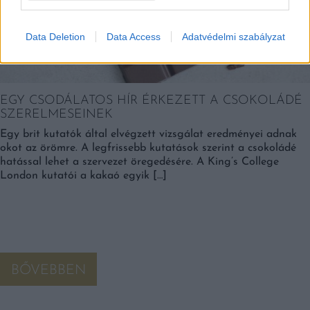
Data Deletion
Data Access
Adatvédelmi szabályzat
EGY CSODÁLATOS HÍR ÉRKEZETT A CSOKOLÁDÉ
SZERELMESEINEK
Egy brit kutatók által elvégzett vizsgálat eredményei adnak
okot az örömre. A legfrissebb kutatások szerint a csokoládé
hatással lehet a szervezet öregedésére. A King’s College
London kutatói a kakaó egyik […]
BŐVEBBEN