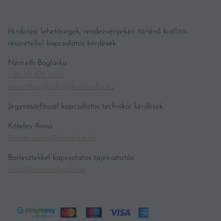
Hirdetési lehetőségek, rendezvényeken történő kiállítói
részvétellel kapcsolatos kérdések:
Németh Boglárka
+36 30 975 2652
nemeth.boglarka@kodmedia.hu
Jegyvásárlással kapcsolatos technikai kérdések:
Köteles Anna
koteles.anna@hgmedia.hu
Bortesztekkel kapcsolatos tájékoztatás
teszt@vincemagazin.hu