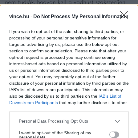
nem tudják, hogyan kell a vadhúst szakszerűen
előkészíteni, fűszerezni vagy pácolni.
vince.hu -
Do Not Process My Personal Information
Pedig a cikk szerint a megoldás kézenfekvő.
If you wish to opt-out of the sale, sharing to third parties, or
Minden településen működnek vadásztársaságok,
processing of your personal or sensitive information for
targeted advertising by us, please use the below opt-out
ahol a helyi fogyasztók tájékozódhatnak a
section to confirm your selection. Please note that after your
vadhús beszerzéséről, sőt, egyre több
opt-out request is processed you may continue seeing
interest-based ads based on personal information utilized by
hipermarket is kínál előre csomagolt,
us or personal information disclosed to third parties prior to
feldolgozott vadhús-termékeket.
your opt-out. You may separately opt-out of the further
disclosure of your personal information by third parties on the
IAB’s list of downstream participants. This information may
also be disclosed by us to third parties on the
IAB’s List of
Downstream Participants
that may further disclose it to other
third parties.
Please note that this website/app uses one or more Google
Personal Data Processing Opt Outs
services and may gather and store information including but
not limited to your visit or usage behaviour. You may click to
I want to opt-out of the Sharing of my
personal data.