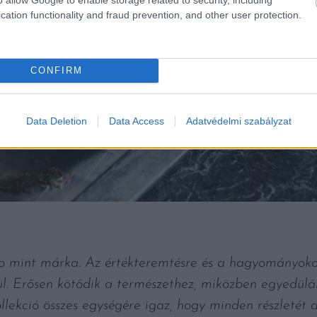
cation functionality and fraud prevention, and other user protection.
CONFIRM
Data Deletion
Data Access
Adatvédelmi szabályzat
mint márka. Az értékteremtésre és a hagyományokon
ül. Erősen kötődik a természethez, miközben egyedülá
 kollekció összes egységére igaz, hogy minden részletét