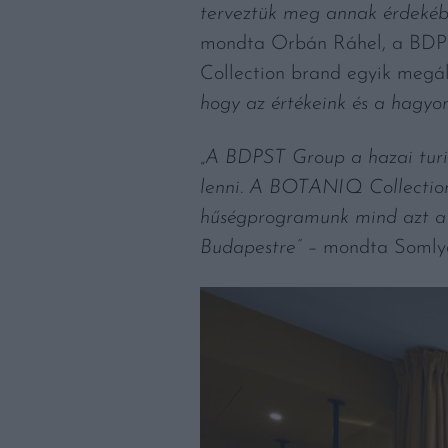
terveztük meg annak érdekében
mondta Orbán Ráhel, a BDP
Collection brand egyik megál
hogy az értékeink és a hagy
„
A BDPST Group a hazai turizm
lenni. A BOTANIQ Collection
hűségprogramunk mind azt a c
Budapestre” –
mondta Somlya