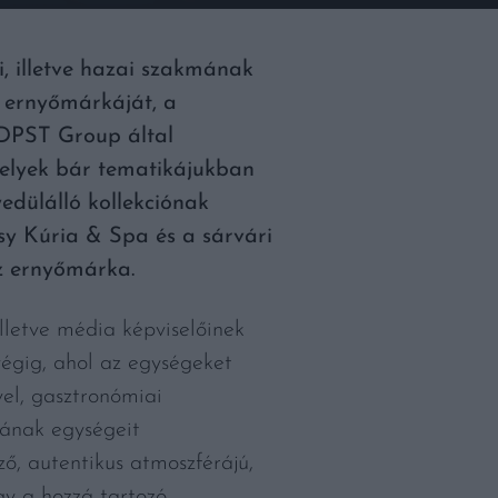
 illetve hazai szakmának
 ernyőmárkáját, a
DPST Group által
melyek bár tematikájukban
edülálló kollekciónak
sy Kúria & Spa és a sárvári
z ernyőmárka.
letve média képviselőinek
égig, ahol az egységeket
el, gasztronómiai
jának egységeit
ő, autentikus atmoszférájú,
gy a hozzá tartozó