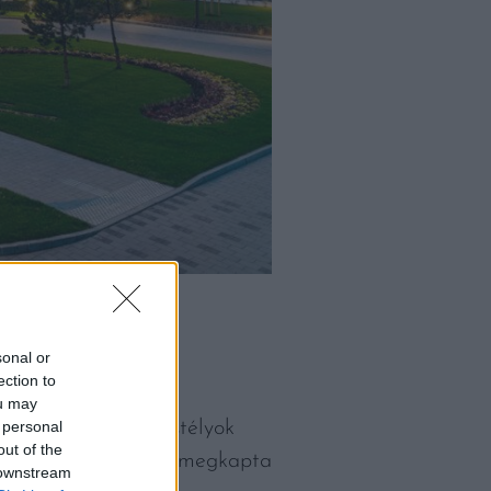
sonal or
:
ection to
ou may
 personal
. A Loire-menti kastélyok
out of the
nyert, míg az étterem megkapta
 downstream