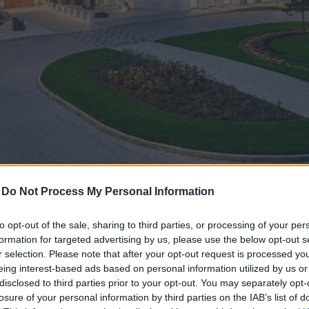
-
Do Not Process My Personal Information
to opt-out of the sale, sharing to third parties, or processing of your per
képviseltették magukat a BOTANIQ Collection tagjai
formation for targeted advertising by us, please use the below opt-out s
r selection. Please note that after your opt-out request is processed y
eing interest-based ads based on personal information utilized by us or
 BOTANIQ Turai Kastély és annak étterme, a Clarisse
disclosed to third parties prior to your opt-out. You may separately opt-
0-as nyitása óta számos nemzetközi turisztikai díjat 
losure of your personal information by third parties on the IAB’s list of