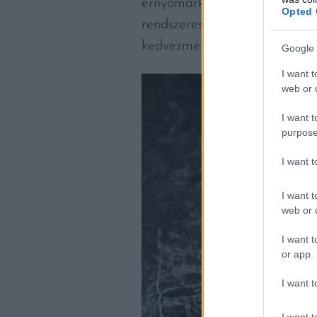
ernyőmárka elengedhetetlen
Opted 
rendszeresen látogató törzsv
kedvezményekben és előnyökbe
Google 
I want t
web or d
I want t
purpose
I want 
I want t
web or d
I want t
or app.
I want t
I want t