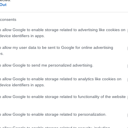
 részét képezi. A BOTANIQ Benefit keretében a BOT
Out
endégek hűségpontokat gyűjthetnek, amelyeken keres
n részesülhetnek, hanem egy aktív közösség tagjai is
consents
o allow Google to enable storage related to advertising like cookies on
evice identifiers in apps.
o allow my user data to be sent to Google for online advertising
s.
to allow Google to send me personalized advertising.
o allow Google to enable storage related to analytics like cookies on
evice identifiers in apps.
o allow Google to enable storage related to functionality of the website
o allow Google to enable storage related to personalization.
o allow Google to enable storage related to security, including