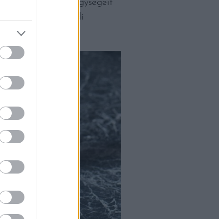
ANIQ Collection egységeit
ztül nem csak egyedi
 lehetnek.