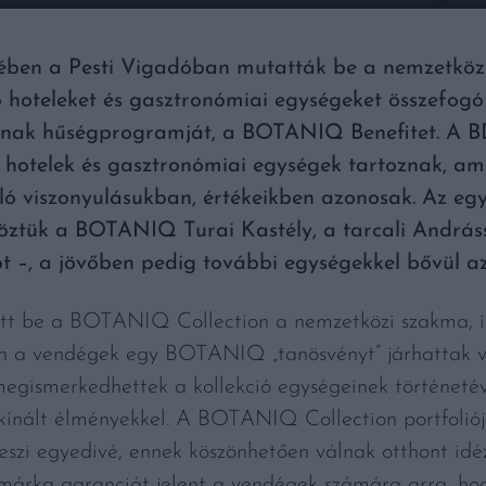
ben a Pesti Vigadóban mutatták be a nemzetközi,
hoteleket és gasztronómiai egységeket összefogó
nak hűségprogramját, a BOTANIQ Benefitet. A B
 hotelek és gasztronómiai egységek tartoznak, a
ló viszonyulásukban, értékeikben azonosak. Az egy
 köztük a BOTANIQ Turai Kastély, a tarcali András
 –, a jövőben pedig további egységekkel bővül a
t be a BOTANIQ Collection a nemzetközi szakma, il
rán a vendégek egy BOTANIQ „tanösvényt” járhattak v
megismerkedhettek a kollekció egységeinek történetév
k kínált élményekkel. A BOTANIQ Collection portfolió
eszi egyedivé, ennek köszönhetően válnak otthont idéz
 márka garanciát jelent a vendégek számára arra, ho