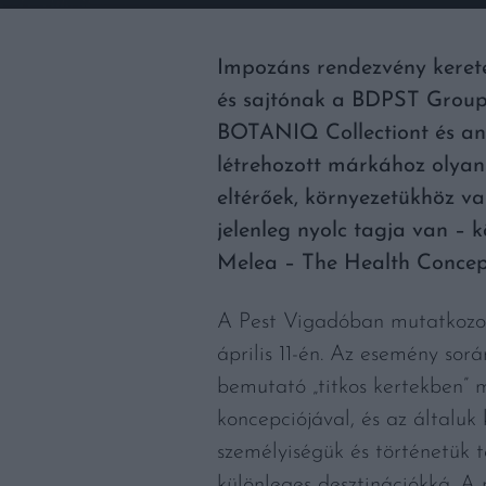
Impozáns rendezvény kereté
és sajtónak a BDPST Group 
BOTANIQ Collectiont és an
létrehozott márkához olyan
eltérőek, környezetükhöz va
jelenleg nyolc tagja van –
Melea – The Health Concept
A Pest Vigadóban mutatkozot
április 11-én. Az esemény so
bemutató „titkos kertekben” 
koncepciójával, és az általu
személyiségük és történetük t
különleges desztinációkká. A