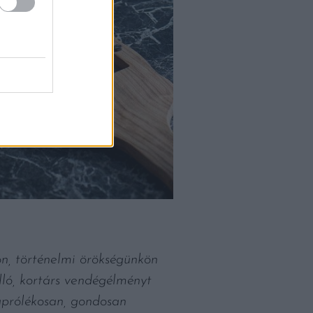
, történelmi örökségünkön
lló, kortárs vendégélményt
 aprólékosan, gondosan