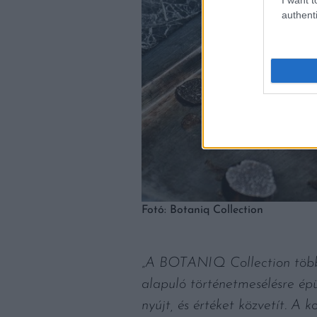
authenti
Fotó: Botaniq Collection
„
A BOTANIQ Collection több 
alapuló történetmesélésre ép
nyújt, és értéket közvetít. A