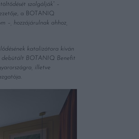
töltődését szolgálják
” –
vezetője, a BOTANIQ
om –, hozzájárulnak ahhoz,
lődésének katalizátora kíván
ost debütált BOTANIQ Benefit
arországra, illetve
zgatója.