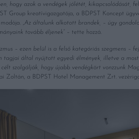
, hogy azok a vendégek jólétét, kikapcsolódását, fel
ST Group kreatívigazgatója, a BDPST Koncept ügy
modója. „
Az általunk alkotott brandek, – úgy gondol
ományaink tovább éljenek
” – tette hozzá.
us – ezen belül is a felső kategóriás szegmens – fej
 tagjai által nyújtott egyedi élmények, illetve a m
élt szolgálják, hogy újabb vendégkört vonzzunk Magy
i Zoltán, a BDPST Hotel Management Zrt. vezériga