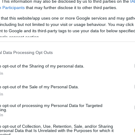
ajánlását.
. This information may also be disclosed by us to third parties on the
IA
Participants
that may further disclose it to other third parties.
esti Verno House és Michelin által ajánlott Flava K
 that this website/app uses one or more Google services and may gath
including but not limited to your visit or usage behaviour. You may click 
ciója Budapest első parkja, a Szabadság tér története
 to Google and its third-party tags to use your data for below specifi
ogle consent section.
Spa, illetve a szintén Michelin-ajánlással bíró
Bobaj
ész évben várja vendégeit és a környéken kirándulók
l Data Processing Opt Outs
o opt-out of the Sharing of my personal data.
In
h Concept, egy egyedi, holisztikus, egészségfókuszú k
zelésekkel és programokkal fogadja vendégeit.
o opt-out of the Sale of my Personal Data.
In
ánk első, angolszász mintájú privát klubja 2023 ős
to opt-out of processing my Personal Data for Targeted
ing.
a zöldövezeti környezetbe.
In
o opt-out of Collection, Use, Retention, Sale, and/or Sharing
ált a magyar brand hűségprogramja, a BOTANIQ Ben
ersonal Data that Is Unrelated with the Purposes for which it
lected.