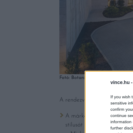
Fotó: Botaniq Collection
vince.hu 
If you wish 
A rendezvényen külön-külön 
sensitive in
confirm you
continue se
A márka „zászlóshajója”, a
information 
stílusát idéző hotel a 202
further disc