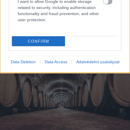
I want to allow Google to enable storage
related to security, including authentication
functionality and fraud prevention, and other
user protection.
EZEK IS ÉRDEKELHETNEK
CONFIRM
Data Deletion
Data Access
Adatvédelmi szabályzat
Kortyok