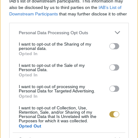
IAB’s list of downstream participants. This information may
Gléda, a Kiosk Budapest, a Kollázs – Brasserie &
also be disclosed by us to third parties on the
IAB’s List of
Bar, a Stand25 Bisztró és a St. Andrea
Downstream Participants
that may further disclose it to other
third parties.
Restaurant. Érdemes tehát nyakunkba venni a
várost és megállni a nap közepén néhány remek
Please note that this website/app uses one or more Google
Personal Data Processing Opt Outs
services and may gather and store information including but
fogásra.
not limited to your visit or usage behaviour. You may click to
I want to opt-out of the Sharing of my
personal data.
grant or deny consent to Google and its third-party tags to
Opted In
use your data for below specified purposes in below Google
consent section.
I want to opt-out of the Sale of my
Personal Data.
Opted In
I want to opt-out of processing my
Personal Data for Targeted Advertising.
Opted In
I want to opt-out of Collection, Use,
Retention, Sale, and/or Sharing of my
Personal Data that Is Unrelated with the
Purposes for which it was collected.
Opted Out