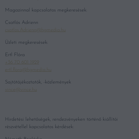
Magazinnal kapcsolatos megkeresések:
Csatlós Adrienn
csatlos.Adrienn@hgmedia.hu
Üzleti megkeresések:
Ertl Flóra
+36 70 601 1929
ertl.flora@hgmedia.hu
Sajtótájékoztatók, -közlemények
vince@vince.hu
Hirdetési lehetőségek, rendezvényeken történő kiállítói
részvétellel kapcsolatos kérdések: