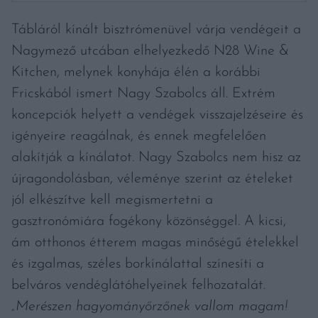
Tábláról kínált bisztrómenüvel várja vendégeit a
Nagymező utcában elhelyezkedő N28 Wine &
Kitchen, melynek konyhája élén a korábbi
Fricskából ismert Nagy Szabolcs áll. Extrém
koncepciók helyett a vendégek visszajelzéseire és
igényeire reagálnak, és ennek megfelelően
alakítják a kínálatot. Nagy Szabolcs nem hisz az
újragondolásban, véleménye szerint az ételeket
jól elkészítve kell megismertetni a
gasztronómiára fogékony közönséggel. A kicsi,
ám otthonos étterem magas minőségű ételekkel
és izgalmas, széles borkínálattal színesíti a
belváros vendéglátóhelyeinek felhozatalát.
„Merészen hagyományőrzőnek vallom magam!