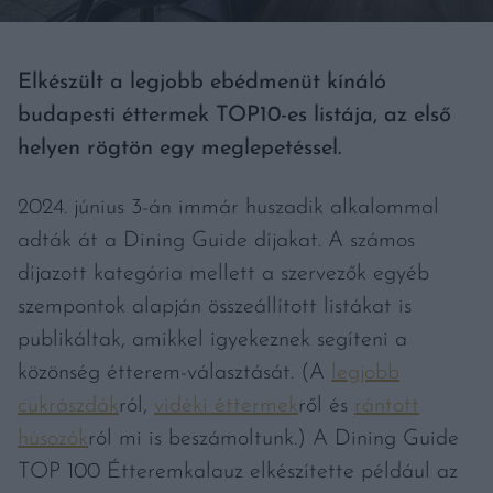
Elkészült a legjobb ebédmenüt kínáló
budapesti éttermek TOP10-es listája, az első
helyen rögtön egy meglepetéssel.
2024. június 3-án immár huszadik alkalommal
adták át a Dining Guide díjakat. A számos
díjazott kategória mellett a szervezők egyéb
szempontok alapján összeállított listákat is
publikáltak, amikkel igyekeznek segíteni a
közönség étterem-választását. (A
legjobb
cukrászdák
ról,
vidéki éttermek
ről és
rántott
húsozók
ról mi is beszámoltunk.) A Dining Guide
TOP 100 Étteremkalauz elkészítette például az