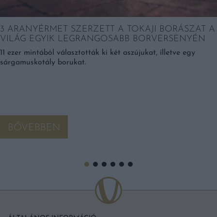
3 ARANYÉRMET SZERZETT A TOKAJI BORÁSZAT A
VILÁG EGYIK LEGRANGOSABB BORVERSENYÉN
11 ezer mintából választották ki két aszújukat, illetve egy
sárgamuskotály borukat.
BŐVEBBEN