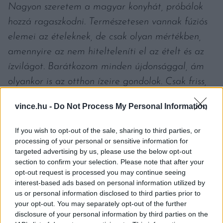
Nagyon szeretem a magyar konyhát, próbálok
hozzá ragaszkodni. Természetesen vannak fúziós
elemei az ételeknek, de csak olyan mértékben,
amennyire az nem hitelteleníti el az ételt és az
ízvilágot.
Barátkozom minden újdonsággal, ám
olyankor is az otthon ízeire gondolok. Csak friss,
hazai kistermelők zöldségei, húsai segítik a
vince.hu -
Do Not Process My Personal Information
munkámat. Kizárólag kifogástalan
alapanyagokból főzök a családomnak, és így a
If you wish to opt-out of the sale, sharing to third parties, or
vendégeimnek is!” –
jellemezte konyháját Nagy
processing of your personal or sensitive information for
targeted advertising by us, please use the below opt-out
Szabolcs.
section to confirm your selection. Please note that after your
opt-out request is processed you may continue seeing
Az N28 mellett olyan neves éttermek kerültek fel
interest-based ads based on personal information utilized by
us or personal information disclosed to third parties prior to
a listára, mint a Déryné, az Essencia Budapest, a
your opt-out. You may separately opt-out of the further
Felix Kitchen & Bar, a Gerlóczy Kávéház, a
disclosure of your personal information by third parties on the