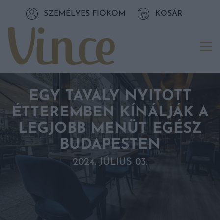
Tovább a navigációhoz
SZEMÉLYES FIÓKOM
KOSÁR
Tovább a tartalomhoz
Me
EGY TAVALY NYITOTT
ÉTTEREMBEN KÍNÁLJÁK A
LEGJOBB MENÜT EGÉSZ
BUDAPESTEN
2024. JÚLIUS 03.