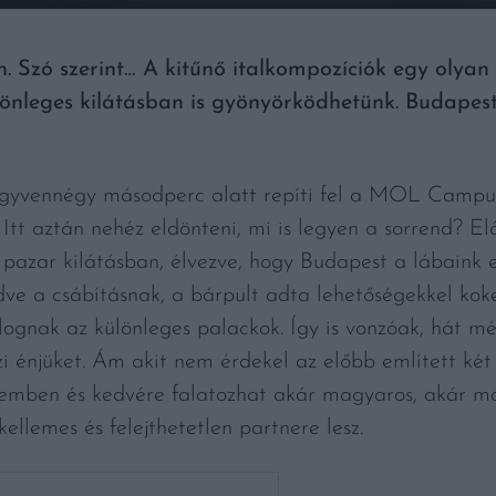
 Szó szerint… A kitűnő italkompozíciók egy olyan
lönleges kilátásban is gyönyörködhetünk. Budapest
gyvennégy másodperc alatt repíti fel a MOL Campus
 Itt aztán nehéz eldönteni, mi is legyen a sorrend? E
a pazar kilátásban, élvezve, hogy Budapest a lábaink el
 a csábításnak, a bárpult adta lehetőségekkel koket
lognak az különleges palackok. Így is vonzóak, hát m
i énjüket. Ám akit nem érdekel az előbb említett két 
remben és kedvére falatozhat akár magyaros, akár más
ellemes és felejthetetlen partnere lesz.