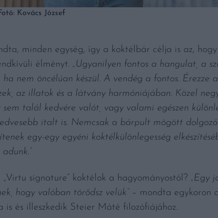
otó: Kovács József
dta, minden egység, így a koktélbár célja is az, hog
endkívüli élményt.
„Ugyanilyen fontos a hangulat, a sz
l, ha nem öncélúan készül. A vendég a fontos. Érezze 
ek, az illatok és a látvány harmóniájában. Közel negy
 sem talál kedvére valót, vagy valami egészen különl
gkedvesebb italt is. Nemcsak a bárpult mögött dolgozó
enek egy-egy egyéni koktélkülönlegesség elkészítéséb
 adunk.”
 „Virtu signature” koktélok a hagyományostól?
„Egy jó
k, hogy valóban törődsz velük”
– mondta egykoron a 
s és illeszkedik Steier Máté filozófiájához.