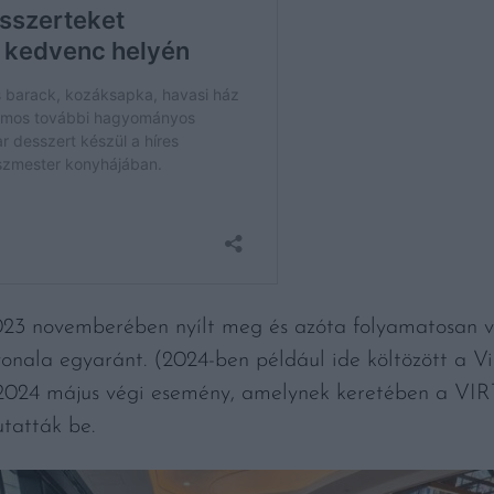
023 novemberében nyílt meg és azóta folyamatosan vál
nvonala egyaránt. (2024-ben például ide költözött a 
2024 május végi esemény, amelynek keretében a VIRT
utatták be.