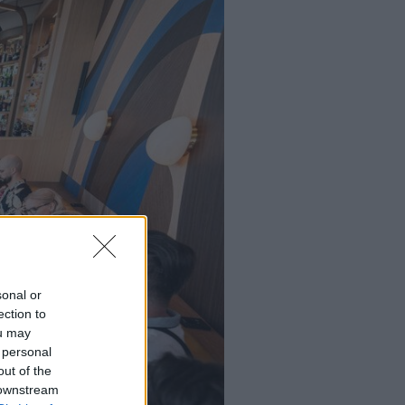
sonal or
ection to
ou may
 personal
out of the
 downstream