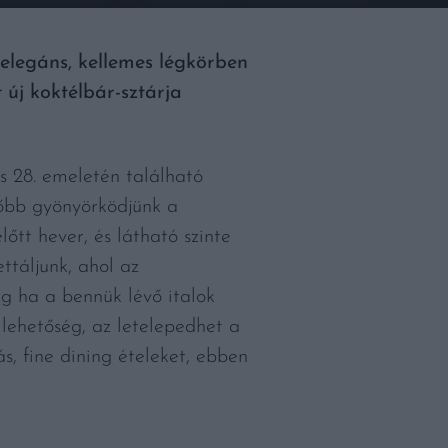
 elegáns, kellemes légkörben
 új koktélbár-sztárja
 28. emeletén található
lőbb gyönyörködjünk a
őtt hever, és látható szinte
táljunk, ahol az
ég ha a bennük lévő italok
lehetőség, az letelepedhet a
, fine dining ételeket, ebben