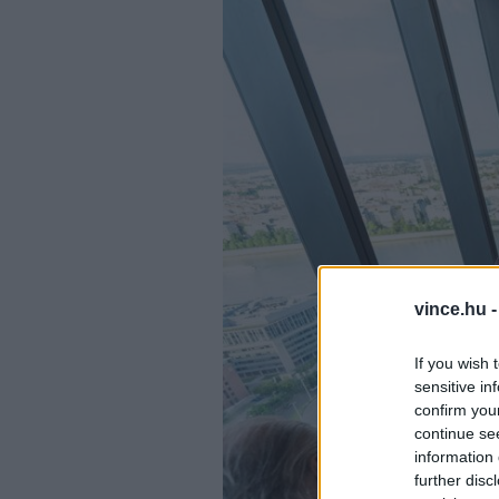
vince.hu 
If you wish 
sensitive in
confirm you
continue se
information 
further disc