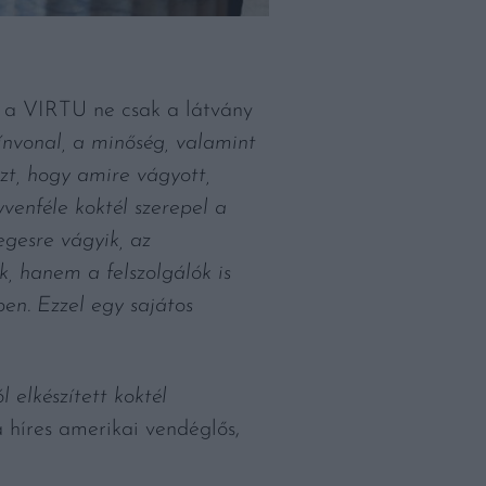
y a VIRTU ne csak a látvány
ínvonal, a minőség, valamint
azt, hogy amire vágyott,
venféle koktél szerepel a
egesre vágyik, az
k, hanem a felszolgálók is
en. Ezzel egy sajátos
l elkészített koktél
híres amerikai vendéglős,