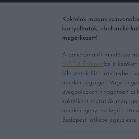
Koktélok magas színvonalon.
kortyolhatók, ahol mellé kü
megérkezett!
A panorámalift mindössze ne
VIRTU Étterem
be érkezőket.
lélegzetelállító látványban, 
minden zegzuga? Vagy engedve
üvegpolcokon hívogatóan csil
koktélként mutatják meg igaz
minden igényt kielégítő étte
Budapest látképe egész este k