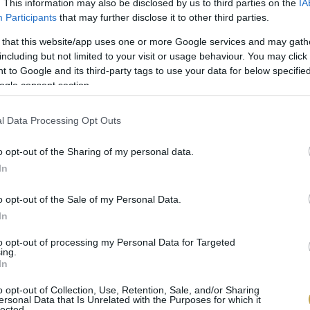
. This information may also be disclosed by us to third parties on the
IA
Participants
that may further disclose it to other third parties.
 that this website/app uses one or more Google services and may gath
including but not limited to your visit or usage behaviour. You may click 
 to Google and its third-party tags to use your data for below specifi
ogle consent section.
l Data Processing Opt Outs
o opt-out of the Sharing of my personal data.
In
bb mint 200 évre nyúlik vissza. A 18. századig az éget
ókkal, inkább gyógyszerként, mintsem élvezeti forrásk
o opt-out of the Sale of my Personal Data.
t, amikor egy New York-i bártender szeszből, vízből,
In
 a helyi újság szerkesztőjének. Utóbbi serkentő likőrké
to opt-out of processing my Personal Data for Targeted
ing.
években már – amikor a jég stabilan hozzáférhetővé 
In
zültek, mint a Rob Roy, a klasszikus Manhattan, a Mo
o opt-out of Collection, Use, Retention, Sale, and/or Sharing
 ma is népszerűek. Magyarországon a rendszerváltás 
ersonal Data that Is Unrelated with the Purposes for which it
lected.