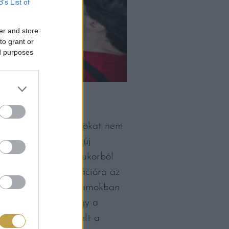
B’s List of
er and store
to grant or
ed purposes
ett szeszeket, párlatokat nem
ént használták. Az új
 keserűlikőrből és cukorból
nt hivatkozott a kreációra az
vált az Egyesült Államokban
rning Glory Fizz vagy a
után lett közkedvelt a