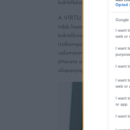
koktélkészítés, de a minőségi 
Opted 
A VIRTU signature az éttere
Google 
több hazai és nemzetközi eli
I want t
koktélkínálatát, amiben nagy
web or d
italkompozíciók is. A kínálat
I want t
valamennyi változata megtalá
purpose
étterem a la carte itallapján 
I want 
alapanyagok között számos m
I want t
web or d
I want t
or app.
I want t
I want t