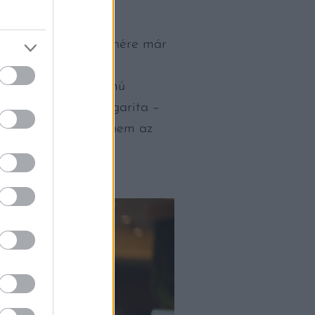
idehaza.
 A fiatal kora ellenére már
eg a bár teljes új
csony alkoholtartalmú
rtini, Daiquiri, Margarita –
emcsak a bárban, hanem az
lön öröm, hogy az