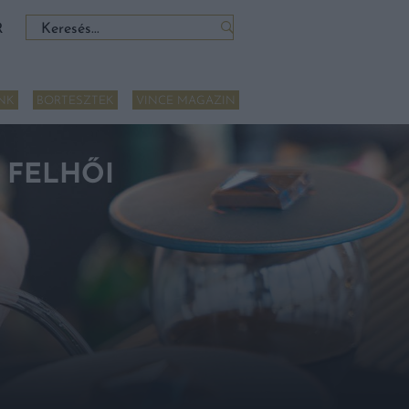
Keresés:
R
NK
BORTESZTEK
VINCE MAGAZIN
 FELHŐI