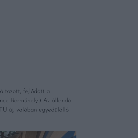
tozott, fejlődött a
Vince Borműhely.) Az állandó
U új, valóban egyedülálló