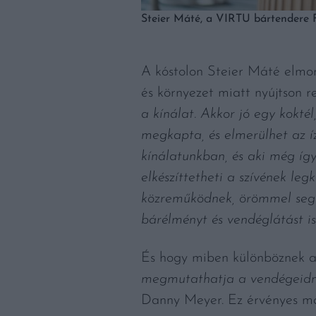
Steier Máté, a VIRTU bártendere F
A kóstolon Steier Máté elmon
és környezet miatt nyújtson r
a kínálat. Akkor jó egy kokté
megkapta, és elmerülhet az íz
kínálatunkban, és aki még így
elkészíttetheti a szívének le
közreműködnek, örömmel segít
bárélményt és vendéglátást is
És hogy miben különböznek a
megmutathatja a vendégeidne
Danny Meyer. Ez érvényes ma i