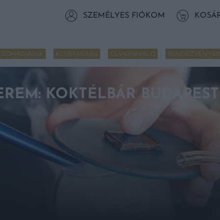
SZEMÉLYES FIÓKOM
KOSÁ
CSOMAGJAINK
KLUBTAGSÁG
OLVASNIVALÓ
RENDEZVÉNYEI
TEREM: KOKTÉLBÁR BUDAPEST