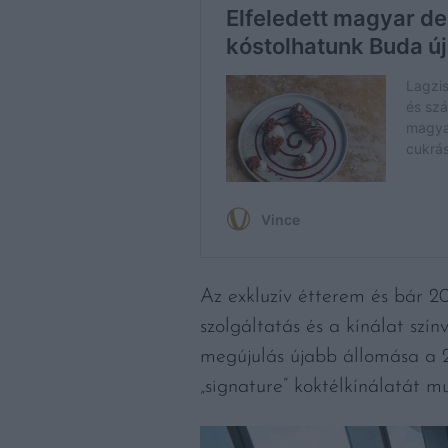
Az exkluzív étterem és bár 2
szolgáltatás és a kínálat szí
megújulás újabb állomása a 
„signature” koktélkínálatát m