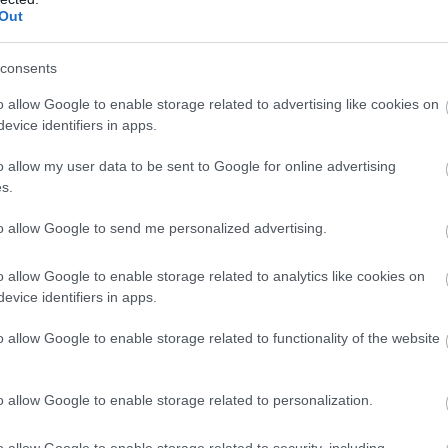
koktélkultúra csak az elmúlt tizenöt évben alakult ki 
Out
m bartenderének, Steier Máténak a nevéhez fűződnek.
consents
smerést bezsebelő szakember álmodta és valósította m
o allow Google to enable storage related to advertising like cookies on
 hangsúlyt kaptak az alkoholmentes, valamint az ala
evice identifiers in apps.
ban a klasszikus koktélok – Oldfashioned, Negroni, Ma
o allow my user data to be sent to Google for online advertising
lható. Ha viszont valaki keresi az újdonságot, az n
s.
is találkozhat a „Virtu signature” specialitásaival. Kü
to allow Google to send me personalized advertising.
agyar termék is szerepel.
o allow Google to enable storage related to analytics like cookies on
evice identifiers in apps.
o allow Google to enable storage related to functionality of the website
o allow Google to enable storage related to personalization.
o allow Google to enable storage related to security, including