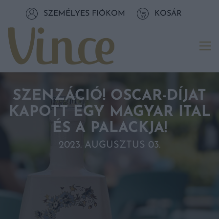
Tovább a navigációhoz
SZEMÉLYES FIÓKOM
KOSÁR
Tovább a tartalomhoz
Me
SZENZÁCIÓ! OSCAR-DÍJAT
KAPOTT EGY MAGYAR ITAL
ÉS A PALACKJA!
2023. AUGUSZTUS 03.