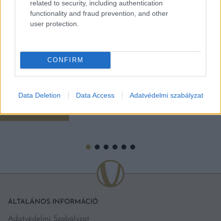
merlot borokat. A díjazott tételek listája és az indoklás igen
related to security, including authentication
beszédes a jövőt illetően.
functionality and fraud prevention, and other
user protection.
CONFIRM
Data Deletion
Data Access
Adatvédelmi szabályzat
BŐVEBBEN
ÁLTALÁNOS INFORMÁCIÓ
Adatvédelmi Szabályzat