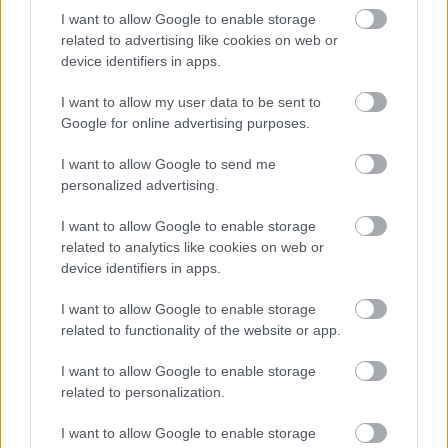
I want to allow Google to enable storage
related to advertising like cookies on web or
device identifiers in apps.
EZEK IS ÉRDEKELHETNEK
I want to allow my user data to be sent to
Google for online advertising purposes.
I want to allow Google to send me
personalized advertising.
Kortyok
I want to allow Google to enable storage
related to analytics like cookies on web or
device identifiers in apps.
I want to allow Google to enable storage
related to functionality of the website or app.
A 2023-AS NEMZETKÖZI MERLOT VERSENY
I want to allow Google to enable storage
EREDMÉNYE FIGYELMEZTETŐ JEL A
related to personalization.
MAGYAROKNAK
A világ legnagyobb szakemberei teszteltek és pontoztak
I want to allow Google to enable storage