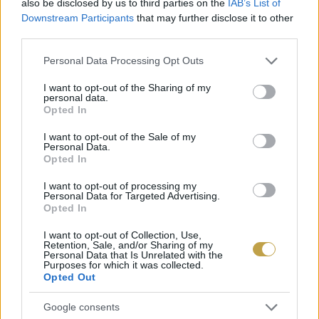
kapható. A napokban kézhez kapott eredmény
also be disclosed by us to third parties on the
IAB’s List of
Downstream Participants
that may further disclose it to other
után céllá vált a nemzetközi piac is.
third parties.
Please note that this website/app uses one or more Google
Personal Data Processing Opt Outs
Címlapfotó: Búzavirág Gin
services and may gather and store information including but
not limited to your visit or usage behaviour. You may click to
I want to opt-out of the Sharing of my
personal data.
grant or deny consent to Google and its third-party tags to
Opted In
use your data for below specified purposes in below Google
consent section.
I want to opt-out of the Sale of my
Personal Data.
Opted In
I want to opt-out of processing my
Personal Data for Targeted Advertising.
Opted In
I want to opt-out of Collection, Use,
Retention, Sale, and/or Sharing of my
Personal Data that Is Unrelated with the
Purposes for which it was collected.
Opted Out
Google consents