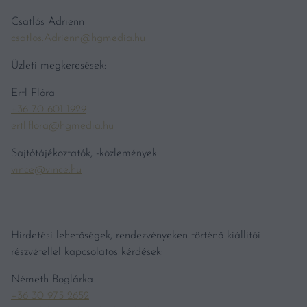
Csatlós Adrienn
csatlos.Adrienn@hgmedia.hu
Üzleti megkeresések:
Ertl Flóra
+36 70 601 1929
ertl.flora@hgmedia.hu
Sajtótájékoztatók, -közlemények
vince@vince.hu
Hirdetési lehetőségek, rendezvényeken történő kiállítói
részvétellel kapcsolatos kérdések:
Németh Boglárka
+36 30 975 2652