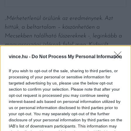
„Mérhetetlenül örülünk az eredménynek. Azt
hittük, a beltartalom – köszönhetően a
Mecsekben található fűszereknek -, leginkább a
magyarországi ízlésnek felel meg
.
Kiderült
azonban, nemzetközi szinten is megállja a helyét.
vince.hu -
Do Not Process My Personal Information
Nem is akárhogyan” –
állapította meg a
Búzavirág gin alapítója, Bárány Péter. A
If you wish to opt-out of the sale, sharing to third parties, or
processing of your personal or sensitive information for
márkatulajdonosokban a díj megerősítette az
targeted advertising by us, please use the below opt-out
exportra irányuló szándékot. Eddig ugyanis az
section to confirm your selection. Please note that after your
opt-out request is processed you may continue seeing
egyedi csomagolású ital a reptér mellett
interest-based ads based on personal information utilized by
leginkább a turisták által látogatott prémium
us or personal information disclosed to third parties prior to
your opt-out. You may separately opt-out of the further
vendéglátóhelyeken, az 5 csillagos szállodák
disclosure of your personal information by third parties on the
bárjaiban, és belvárosi éttermekben volt
IAB’s list of downstream participants. This information may