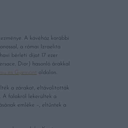
tkezménye. A kávéház korábbi
onossal, a római Izraelita
avi bérleti díjat 17 ezer
ersace, Dior) hasonló árakkal
mu és Gyémánt
oldalon.
ték a zárakat, eltávolították
. A falakról lekerültek a
tásának emléke –, eltűntek a