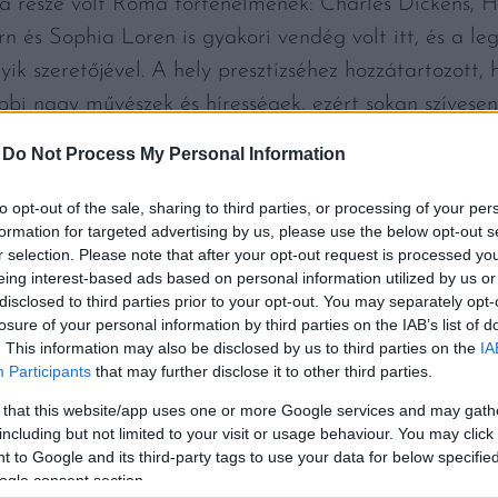
 része volt Róma történelmének: Charles Dickens, H
 és Sophia Loren is gyakori vendég volt itt, és a l
gyik szeretőjével. A hely presztízséhez hozzátartozott
bbi nagy művészek és hírességek, ezért sokan szívese
yarokról nem maradtak feljegyzések, annyi mégis biz
-
Do Not Process My Personal Information
rista közül jó néhány elzarándokolt már a kávézóba.
to opt-out of the sale, sharing to third parties, or processing of your per
z Antico Caffè Greco új üzemeltetővel, felújítva nyiss
formation for targeted advertising by us, please use the below opt-out s
r selection. Please note that after your opt-out request is processed y
rét. A kórház képviselői szerint a hely megmarad, és 
eing interest-based ads based on personal information utilized by us or
ozópontja lehet.
disclosed to third parties prior to your opt-out. You may separately opt-
losure of your personal information by third parties on the IAB’s list of
. This information may also be disclosed by us to third parties on the
IA
Participants
that may further disclose it to other third parties.
 that this website/app uses one or more Google services and may gath
including but not limited to your visit or usage behaviour. You may click 
 to Google and its third-party tags to use your data for below specifi
ogle consent section.