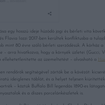
sa egy hosszú ideje húzódó jogi és bérleti vita köve
és Flavia Iozzi 2017-ben kerültek konfliktusba a tulajd
b mint 80 évre szóló bérleti szerződésük. A kórház a h
e – arra hivatkozva, hogy a környék üzletei (Gucci, V
ellehetetlenítette az üzemeltetést – olvasható a
Ha
n rendőrök segítségével zárták be a kávézót: kicserél
ratú ideiglenes táblát, és a helyet teljesen kiürítették
ortrék – köztük Buffalo Bill legendás 1890-es látoga
yasztalok és a díszes porcelánkészletek is.