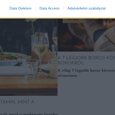
Data Deletion
Data Access
Adatvédelmi szabályzat
Kortyok
A 7 LEGJOBB BOROS KÖ
BOROKRÓL
A világ 7 legjobb boros könyv
olvasmány.
ITAMIN, MINT A
rult, majd a mediterrán konyha