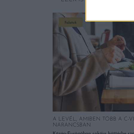
Falatok
A LEVÉL, AMIBEN TÖBB A C-V
NARANCSBAN
b boros elismerése. A
választja ki, majd
Közép-Európában sokáig háttérbe szo