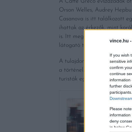
A Caffè Greco évszázadok óta
Orson Welles, Audrey Hepburn
Casanova is itt találkozott e
ihattak az érkezők, mint korá
is. Itt megforduló híres mag
vince.hu 
látogató több ezer magyar tu
If you wish 
A tulajdonos célja az, hogy a
sensitive in
confirm you
a történelmi helyszín karakte
continue se
turisták egyik kedvenc találk
information 
further disc
participants
Downstream 
Please note
information 
deny consent
in below Go