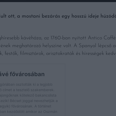
lt ott, a mostani bezárás egy hosszú ideje húzódó 
ghíresebb kávéháza, az 1760-ban nyitott Antico Caff
etének meghatározó helyszíne volt. A Spanyol lépcső a
festők, filmsztárok, arisztokraták és hírességek kedve