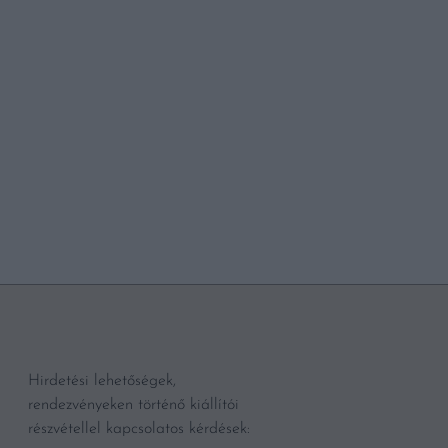
A pizza évtizedek óta kö
Olaszországban, hanem 
előszeretettel fogyasztjá
készíthetnek maguknak h
néhány dologra kell figye
BŐVEBBEN
Hirdetési lehetőségek,
rendezvényeken történő kiállítói
részvétellel kapcsolatos kérdések: