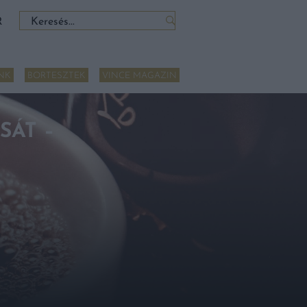
Keresés:
R
NK
BORTESZTEK
VINCE MAGAZIN
SÁT –