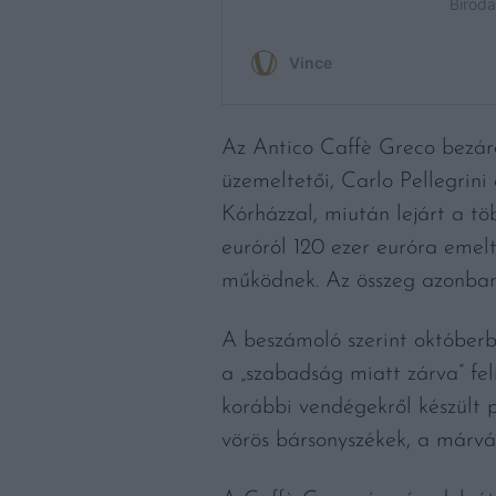
Az Antico Caffè Greco bezárá
üzemeltetői, Carlo Pellegrini 
Kórházzal, miután lejárt a töb
euróról 120 ezer euróra emelt
működnek. Az összeg azonban 
A beszámoló szerint októberbe
a „szabadság miatt zárva” feli
korábbi vendégekről készült p
vörös bársonyszékek, a márván