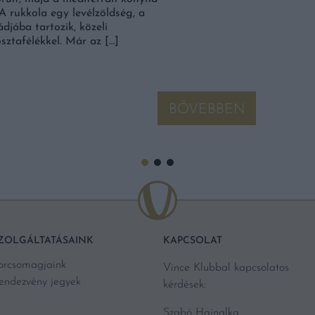
A rukkola egy levélzöldség, a
djába tartozik, közeli
ztafélékkel. Már az […]
BŐVEBBEN
ZOLGÁLTATÁSAINK
KAPCSOLAT
orcsomagjaink
Vince Klubbal kapcsolatos
endezvény jegyek
kérdések:
Szabó Hajnalka