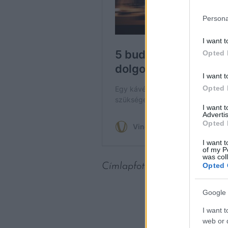
Persona
I want t
Opted 
I want t
Opted 
I want 
Advertis
Opted 
I want t
of my P
was col
Címlapfotó: John Schnobrich 
Opted 
Google 
I want t
web or d