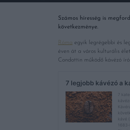
Számos híresség is megfordu
következménye.
Róma
egyik legrégebbi és le
éven át a város kulturális él
Condottin működő kávézó írók, 