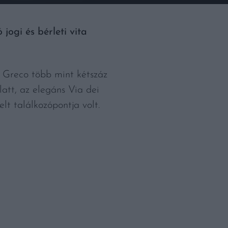
jogi és bérleti vita
è Greco több mint kétszáz
latt, az elegáns Via dei
lt találkozópontja volt.