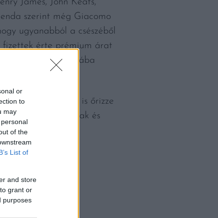
enry James, John Keats,
egenda szerint még Giacomo
, hogy ugyanabból a csészéből
n fizettek érte prémium árat
onyos: az évente Rómába
sonal or
on meg, és továbbra is őrizze
ection to
ou may
a jövőben is a rómaiak és
 personal
out of the
 downstream
B’s List of
er and store
to grant or
ed purposes