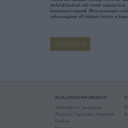
. 2024. november 16-án
térhódításával vált ismét népszerűvé. 
keresztesvirágúak (Brassicaceae) csalá
rokonságban áll többek között a kápos
BŐVEBBEN
ÁLTALÁNOS INFORMÁCIÓ
S
Adatvédelmi Szabályzat
B
Általános Szerződési Feltételek
R
Profilom