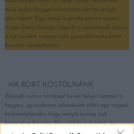
majd amikor eljött az ideje, utolsó leheletével
még jégbarlanggá változtatta azt az üreget,
ahol lakott. Egy másik legenda szerint viszont
maga Szent György végzett a sárkánnyal, amely
a hit minden rosszon való győzedelmeskedését
hivatott szimbolizálni.
HA BORT KÓSTOLNÁNK
Állandó nyitva tartással kevés helyet üzemel a
hegyen, így érdemes érkezésünk előtt egy nappal
körbetelefonálni, hogy melyik borász tud
bennünket fogadni. Bár sokféle a kínálat, és
borkészítés szempontjából is igen változatos az