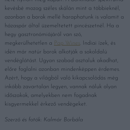
kevésbé mozog széles skálán mint a többieknél,
azonban a borok mellé haraphatunk is valamit a
házaspár által üzemeltetett pincészetnél. Ha a
hegy gasztronómiájáról van szó,
megkerülhetetlen a
Pap Wines
. Indiai ízek, és
idén már natúr borok alkotják a sokoldalú
vendéglátást. Ugyan szabad asztaluk akadhat,
előre foglalni azonban mindenképpen érdemes.
Azért, hogy a világból való kikapcsolódás még
inkább zavartalan legyen, vannak náluk olyan
időszakok, amelyekben nem fogadnak
kisgyermekkel érkező vendégeket.
Szerző és fotók: Kalmár Borbála