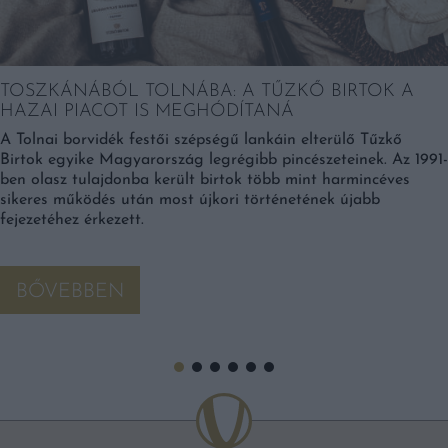
TOSZKÁNÁBÓL TOLNÁBA: A TŰZKŐ BIRTOK A
HAZAI PIACOT IS MEGHÓDÍTANÁ
A Tolnai borvidék festői szépségű lankáin elterülő Tűzkő
Birtok egyike Magyarország legrégibb pincészeteinek. Az 1991-
ben olasz tulajdonba került birtok több mint harmincéves
sikeres működés után most újkori történetének újabb
fejezetéhez érkezett.
BŐVEBBEN