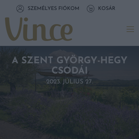
Tovább a navigációhoz
SZEMÉLYES FIÓKOM
KOSÁR
Tovább a tartalomhoz
Me
A SZENT GYÖRGY-HEGY
CSODÁI
2023. JÚLIUS 27.