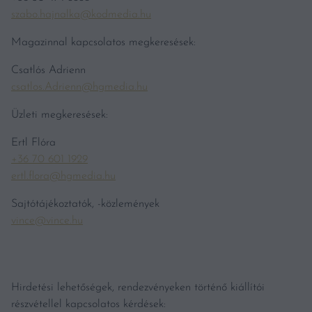
szabo.hajnalka@kodmedia.hu
Magazinnal kapcsolatos megkeresések:
Csatlós Adrienn
csatlos.Adrienn@hgmedia.hu
Üzleti megkeresések:
Ertl Flóra
+36 70 601 1929
ertl.flora@hgmedia.hu
Sajtótájékoztatók, -közlemények
vince@vince.hu
Hirdetési lehetőségek, rendezvényeken történő kiállítói
részvétellel kapcsolatos kérdések: