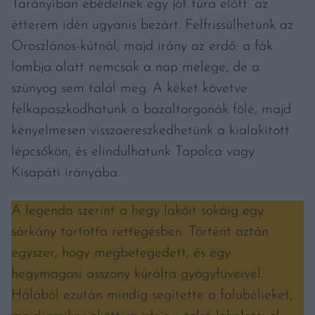
Tarányiban ebédelnek egy jót túra előtt: az
étterem idén ugyanis bezárt. Felfrissülhetünk az
Oroszlános-kútnál, majd irány az erdő: a fák
lombja alatt nemcsak a nap melege, de a
szúnyog sem talál meg. A kéket követve
felkapaszkodhatunk a bazaltorgonák fölé, majd
kényelmesen visszaereszkedhetünk a kialakított
lépcsőkön, és elindulhatunk Tapolca vagy
Kisapáti irányába.
A legenda szerint a hegy lakóit sokáig egy
sárkány tartotta rettegésben. Történt aztán
egyszer, hogy megbetegedett, és egy
hegymagasi asszony kúrálta gyógyfüveivel.
Hálából ezután mindig segítette a falubélieket,