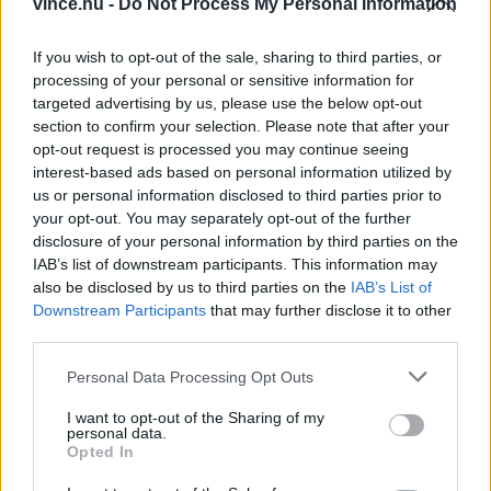
vince.hu -
Do Not Process My Personal Information
itteni termelők hada, egy valamiben mégiscsak
megegyeznek: a természetközeliség mindenki
If you wish to opt-out of the sale, sharing to third parties, or
processing of your personal or sensitive information for
borában visszaköszön. A Bencze Birtok
targeted advertising by us, please use the below opt-out
(biodinamikus borkészítés) vinotékája idén hibrid
section to confirm your selection. Please note that after your
opt-out request is processed you may continue seeing
megoldással fogadja a látogatókat. Vannak
interest-based ads based on personal information utilized by
olyan napok, amikor nyitva vannak, ezt a
us or personal information disclosed to third parties prior to
your opt-out. You may separately opt-out of the further
honlapjukon
ellenőrizhetjük.
Gilvesy
hez
disclosure of your personal information by third parties on the
(organikus) érdemes bejelentkezni, de ha jól
IAB’s list of downstream participants. This information may
ütemezünk, az is lehet, hogy éppen
also be disclosed by us to third parties on the
IAB’s List of
Downstream Participants
that may further disclose it to other
belecsöppenünk a Bohém Légyott közepébe. A
third parties.
2HA Szőlőbirtok és Pincészet
(organikus)
Please note that this website/app uses one or more Google
Personal Data Processing Opt Outs
elsősorban a vörösborok szerelmeseinek ajánlott,
services and may gather and store information including but
not limited to your visit or usage behaviour. You may click to
I want to opt-out of the Sharing of my
ám felkészültek a nyári forró hónapokra is: idén
personal data.
grant or deny consent to Google and its third-party tags to
pinot gris narancsbor, sangiovese rozé és pezsgő
Opted In
use your data for below specified purposes in below Google
egészíti ki a kínálatot a szokásos felhozatal
consent section.