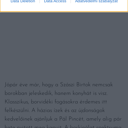
Data Deletion
Data Access
Adatvédelmi szabályzat
Jópár éve már, hogy a Szászi Birtok nemcsak
borokban jeleskedik, hanem konyhát is visz.
Klasszikus, borvidéki fogásokra érdemes itt
felkészülni. A házias ízek és az újdonságok
kedvelőinek ajánljuk a Pál Pincét, amely alig pár
hete nyitott meg kapuit. A borkínálat spektruma