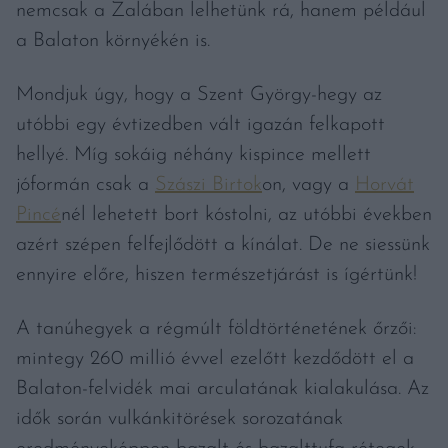
nemcsak a Zalában lelhetünk rá, hanem például
a Balaton környékén is.
Mondjuk úgy, hogy a Szent György-hegy az
utóbbi egy évtizedben vált igazán felkapott
hellyé. Míg sokáig néhány kispince mellett
jóformán csak a
Szászi Birtok
on, vagy a
Horvát
Pincé
nél lehetett bort kóstolni, az utóbbi években
azért szépen felfejlődött a kínálat. De ne siessünk
ennyire előre, hiszen természetjárást is ígértünk!
A tanúhegyek a régmúlt földtörténetének őrzői:
mintegy 260 millió évvel ezelőtt kezdődött el a
Balaton-felvidék mai arculatának kialakulása. Az
idők során vulkánkitörések sorozatának