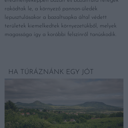
eredményeképpen bazalt és bazalttufa rétegek
rakódtak le, a környező pannon-üledék
lepusztulásakor a bazaltsapka által védett
területek kiemelkedtek környezetükből, melyek
magassága így a korábbi felszínről tanúskodik.
HA TÚRÁZNÁNK EGY JÓT