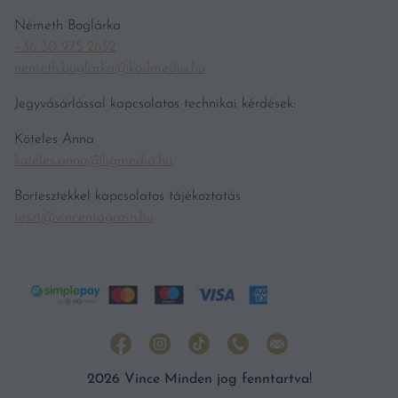
Németh Boglárka
+36 30 975 2652
nemeth.boglarka@kodmedia.hu
Jegyvásárlással kapcsolatos technikai kérdések:
Köteles Anna
koteles.anna@hgmedia.hu
Bortesztekkel kapcsolatos tájékoztatás
teszt@vincemagazin.hu
2026 Vince Minden jog fenntartva!