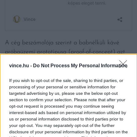
A cég beszámolója szerint a babnélküli kávé
próbaüzemi prototípusa (proof-of-concept) azt
bizonyítja, hogy a termékük karbonlábnyoma 93
vince.hu -
Do Not Process My Personal Information
százalékkal kisebb, mint a hagyományos kávéé,
és 94 százalékkal kevesebb vizet igényel az
If you wish to opt-out of the sale, sharing to third parties, or
processing of your personal or sensitive information for
előállítása. A kezdeti lépések úgy tűnik,
targeted advertising by us, please use the below opt-out
meggyőzőnek bizonyultak Amerikában. Ráadásul
section to confirm your selection. Please note that after your
opt-out request is processed you may continue seeing
nem csak a befektetők számára: a Time
interest-based ads based on personal information utilized by
Magazine 2022-ben a prototípust az év kétszáz
us or personal information disclosed to third parties prior to
legjobb innovációja közé sorolta.
your opt-out. You may separately opt-out of the further
disclosure of your personal information by third parties on the