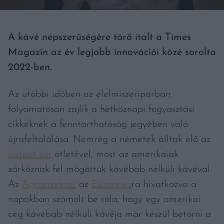
A kávé népszerűségére törő italt a Times
Magazin az év legjobb innovációi közé sorolta
2022-ben.
Az utóbbi időben az élelmiszeriparban
folyamatosan zajlik a hétköznapi fogyasztási
cikkeknek a fenntarthatóság jegyében való
újrafeltalálása. Nemrég a németek álltak elő az
instant sör
ötletével, most az amerikaiak
zárkóznak fel mögöttük kávébab nélküli kávéval.
Az
Agrárszektor
az
Euronews
ra hivatkozva a
napokban számolt be róla, hogy egy amerikai
cég kávébab nélküli kávéja már készül betörni a