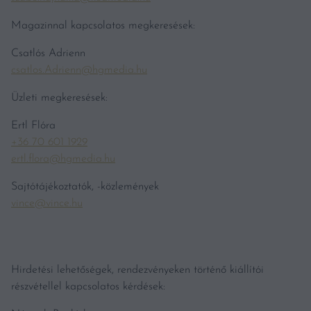
Magazinnal kapcsolatos megkeresések:
Csatlós Adrienn
csatlos.Adrienn@hgmedia.hu
Üzleti megkeresések:
Ertl Flóra
+36 70 601 1929
ertl.flora@hgmedia.hu
Sajtótájékoztatók, -közlemények
vince@vince.hu
Hirdetési lehetőségek, rendezvényeken történő kiállítói
részvétellel kapcsolatos kérdések: