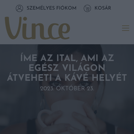
Tovább a navigációhoz
SZEMÉLYES FIÓKOM
KOSÁR
Tovább a tartalomhoz
Me
ÍME AZ ITAL, AMI AZ
EGÉSZ VILÁGON
ÁTVEHETI A KÁVÉ HELYÉT
2023. OKTÓBER 23.