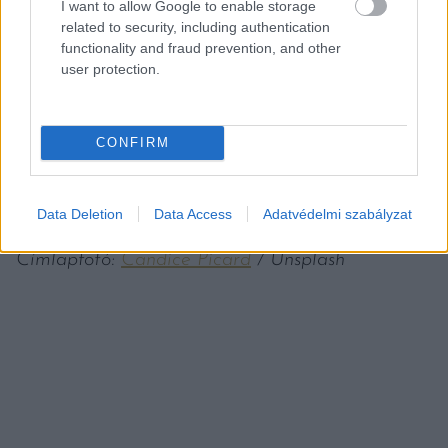
I want to allow Google to enable storage
csomagonként, addig az Atomo Coffee
related to security, including authentication
functionality and fraud prevention, and other
babnélküli kávéját ugyanekkora kiszerelésben
user protection.
20,99 dollárért (7700 forint) árulják
kávéházaknak. Összehasonlításként, a magyar
CONFIRM
kávéfogyasztók egy csomag 200-250 grammos
kávéért átlagosan 796 forintot hajlandóak
kifizetni.
Data Deletion
Data Access
Adatvédelmi szabályzat
Címlapfotó:
Candice Picard
/ Unsplash