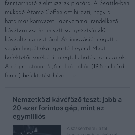
fenntartható élelmiszerek piacára. A Seattle-ben
működő Atomo Coffee azt hirdeti, hogy a
hatalmas környezeti lábnyommal rendelkező
kávétermesztés helyett környezetkímélő
kávéalternatívát árul. Az innováció mögött a
vegán húspótlókat gyártó Beyond Meat
befektetői köréből is megtalálhatók támogatók.
A cég mostanra 51,6 millió dollár (19,8 milliárd
forint) befektetést húzott be.