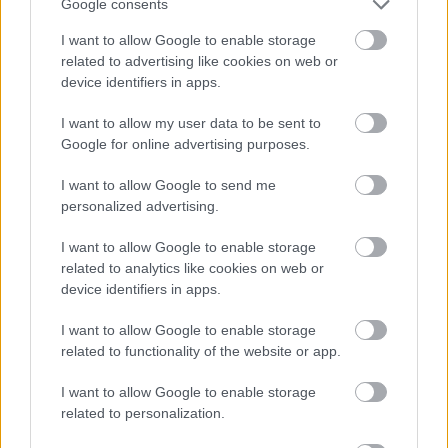
Google consents
I want to allow Google to enable storage
related to advertising like cookies on web or
device identifiers in apps.
I want to allow my user data to be sent to
Google for online advertising purposes.
I want to allow Google to send me
personalized advertising.
I want to allow Google to enable storage
related to analytics like cookies on web or
device identifiers in apps.
A babmentes kávé mindenesetre egyelőre
nagyon drága, szóval valószínűleg egyhamar
I want to allow Google to enable storage
related to functionality of the website or app.
nem fogja kiszorítani a hagyományos kávét a
boltokból. Míg az amerikai boltok polcaira kerülő
I want to allow Google to enable storage
kávé nagykereskedelmi ára átlagosan 10-14
related to personalization.
dollár (3700-5170 forint) 450 grammos