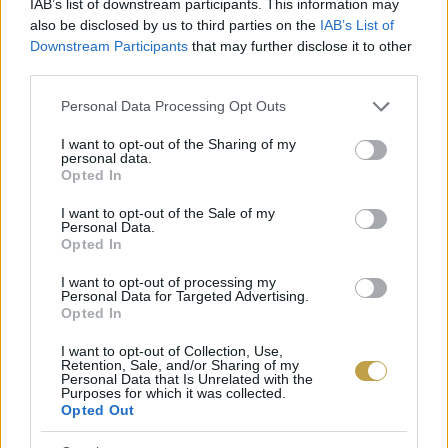
IAB’s list of downstream participants. This information may
also be disclosed by us to third parties on the
IAB’s List of
Downstream Participants
that may further disclose it to other
third parties.
HOGYAN KÉSZÜL A BABMENTES
Please note that this website/app uses one or more Google
Personal Data Processing Opt Outs
KÁVÉ?
services and may gather and store information including but
not limited to your visit or usage behaviour. You may click to
I want to opt-out of the Sharing of my
Az Euronews beszámolója alapján a babmentes
personal data.
grant or deny consent to Google and its third-party tags to
Opted In
use your data for below specified purposes in below Google
kávé
superfood
hozzávalók és elsődlegesen
consent section.
I want to opt-out of the Sale of my
feldolgozóipari melléktermékek értéknövelő
Personal Data.
Opted In
újrahasznosításával készül. A kávé molekuláris
szerkezetét datolyamag használatával imitálják.
I want to opt-out of processing my
Personal Data for Targeted Advertising.
Ezt aztán szőlőkivonatban és cikóriában áztatják,
Opted In
és teából nyert koffeint adnak hozzá.
I want to opt-out of Collection, Use,
Retention, Sale, and/or Sharing of my
Personal Data that Is Unrelated with the
Purposes for which it was collected.
Opted Out