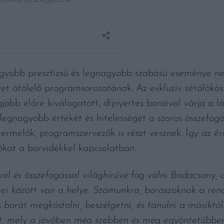
yobb presztízsű és legnagyobb szabású eseménye nem 
et átölelő programsorozatának. Az exkluzív sétálókós
jobb előre kiválogatott, díjnyertes boraival várja a 
legnagyobb értékét és hitelességét a szoros összefogá
, termelők, programszervezők is részt vesznek. Így az é
kat a borvidékkel kapcsolatban.
l és összefogással világhírűvé fog válni Badacsony,
ei között van a helye. Számunkra, borászoknak a rend
borát megkóstolni, beszélgetni, és tanulni a másiktó
ust, mely a jövőben még szebben és még egyöntetűbben