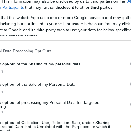
. This information may also be disclosed by us to third parties on the
IA
Participants
that may further disclose it to other third parties.
 that this website/app uses one or more Google services and may gath
including but not limited to your visit or usage behaviour. You may click 
 to Google and its third-party tags to use your data for below specifi
ogle consent section.
l Data Processing Opt Outs
o opt-out of the Sharing of my personal data.
In
o opt-out of the Sale of my Personal Data.
In
to opt-out of processing my Personal Data for Targeted
ing.
In
o opt-out of Collection, Use, Retention, Sale, and/or Sharing
ersonal Data that Is Unrelated with the Purposes for which it
lected.