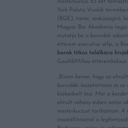
mesterkurzus. Ez két fantasz
York Palota Vivaldi termébe
(BGE), tanár, szakújságíró, b
Magyar Bor Akadémia tagja a 
mutatja be a borvidék sokszín
étterem executive séfje, a B
borok titkos találkára hívjá
Gault&Millau étteremkalauz 
„Bízom benne, hogy az elmúl
borvidéki összetartozás és a
közkedvelt lesz. Már a kezde
elmúlt néhány évben aztán ab
mesterkurzust tarthattam. A t
összeállításánál a legfontosa