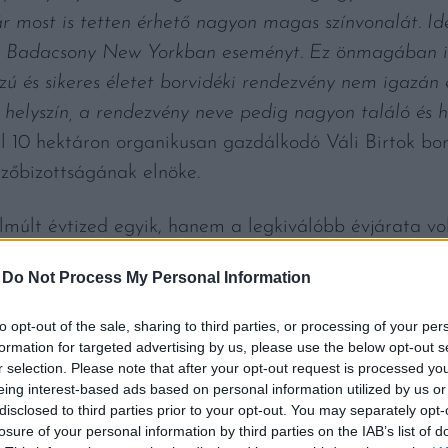
r most is tetten érhető nagyon magas színvonalát. I
 Badacsony New Yorkban eseményt. Ez önmagában is
sszú és sikeres életet borvidéki rendezvény nem igaz
 helyszín, a rendezvény neve pedig nagyon találó és h
l 10 hektáron organikusan gazdálkodó Váli Birtok bo
őbizottságának elnöke.
elmúlt évtized egyik, hanem a legkiválóbb évjárata vo
tanára érett meg igazán, hogy a legszebb arcát mutas
-
Do Not Process My Personal Information
 az évjáratokból borokat. Például a
James Suckling
92 
2021-es Váli Birtok Tabula Rasa tétele biztos kóstolha
to opt-out of the sale, sharing to third parties, or processing of your per
formation for targeted advertising by us, please use the below opt-out s
r selection. Please note that after your opt-out request is processed y
eing interest-based ads based on personal information utilized by us or
disclosed to third parties prior to your opt-out. You may separately opt-
losure of your personal information by third parties on the IAB’s list of