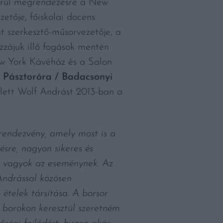
kerül megrendezésre a New
zetője, főiskolai docens
t szerkesztő-műsorvezetője, a
zzájuk illő fogások mentén
w York Kávéház és a Salon
:
Pásztoróra / Badacsonyi
lett Wolf Andrást 2013-ban a
endezvény, amely most is a
sre, nagyon sikeres és
ge vagyok az eseménynek. Az
Andrással közösen
ételek társítása. A borsor
t borokon keresztül szeretném