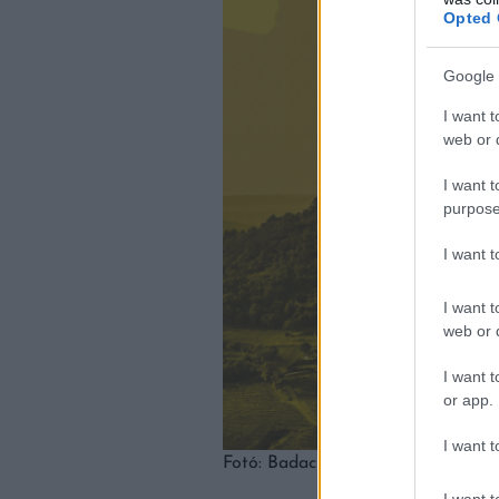
Opted 
Google 
I want t
web or d
I want t
purpose
I want 
I want t
web or d
I want t
or app.
I want t
Fotó: Badacsony New Yorkban
I want t