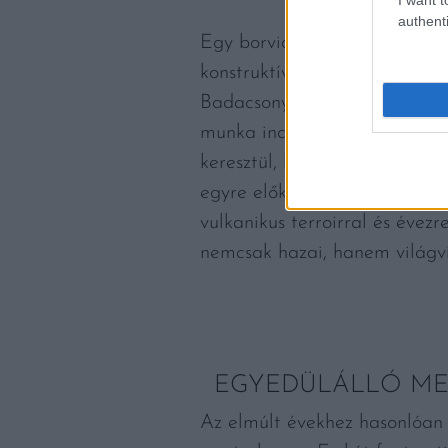
authenti
Egy borvidék akkor tud jól m
konstruktívan segítik, hiszen 
Badacsonyi borvidék szerencs
munka indult el. Egyre több é
keresztül, hogy a borvidék é
egyre előkelőbb helyet foglal
vulkanikus terroirral és évez
nemcsak hazai, hanem világvis
EGYEDÜLÁLLÓ MES
Az elmúlt évekhez hasonlóan