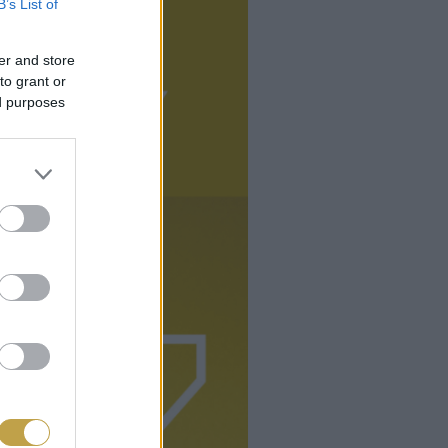
B’s List of
er and store
to grant or
ed purposes