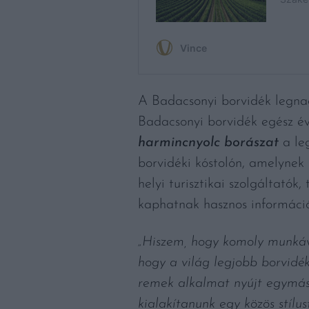
A Badacsonyi borvidék legnag
Badacsonyi borvidék egész év
harmincnyolc borászat
a leg
borvidéki kóstolón, amelynek 
helyi turisztikai szolgáltatók
kaphatnak hasznos információ
„Hiszem, hogy komoly munkáva
hogy a világ legjobb borvidék
remek alkalmat nyújt egymás 
kialakítanunk egy közös stíl