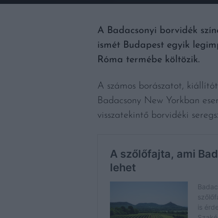
A Badacsonyi borvidék szí
ismét Budapest egyik legim
Róma termébe költözik.
A számos borászatot, kiállít
Badacsony New Yorkban esem
visszatekintő borvidéki sereg