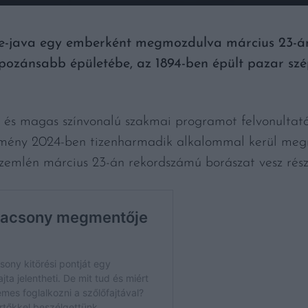
ne-java egy emberként megmozdulva március 23-á
pozánsabb épületébe, az 1894-ben épült pazar sz
ót és magas színvonalú szakmai programot felvonultat
ény 2024-ben tizenharmadik alkalommal kerül megr
szemlén március 23-án rekordszámú borászat vesz rész