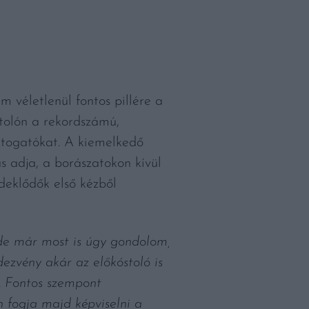
véletlenül fontos pillére a
tolón a rekordszámú,
látogatókat. A kiemelkedő
s adja, a borászatokon kívül
rdeklődők első kézből
 de már most is úgy gondolom,
ezvény akár az előkóstoló is
l. Fontos szempont
 fogja majd képviselni a