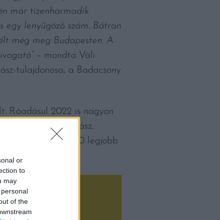
dén már tizenharmadik
 egy lenyűgöző szám. Bátran
án élt még meg Budapesten. A
ívogató”
– mondta Váli
rász-tulajdonosa, a Badacsony
lt. Ráadásul 2022 is nagyon
sa. Nagyon sok borász,
pontos és a Top 100 legjobb
tó lesz.
sonal or
ection to
ou may
 personal
out of the
 downstream