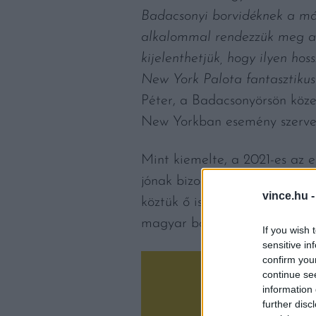
Badacsonyi borvidéknek a má
alkalommal rendezzük meg a
kijelenthetjük, hogy ilyen ho
New York Palota fantasztikus
Péter, a Badacsonyörsön köze
New Yorkban esemény szervez
Mint kiemelte, a 2021-es az 
jónak bizonyult, sok bor mos
vince.hu 
köztük ő is hozni fog ezekből
magyar borok között szereplő 
If you wish 
sensitive in
confirm you
continue se
information 
further disc