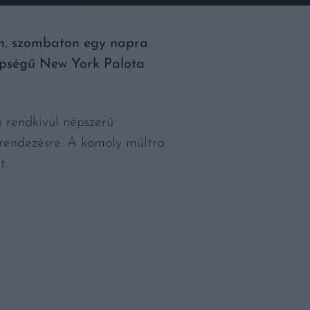
n, szombaton egy napra
épségű New York Palota
ó rendkívül népszerű
endezésre. A komoly múltra
t.