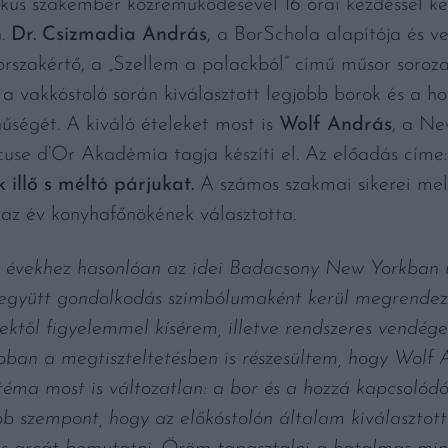
tikus szakember közreműködésével 16 órai kezdéssel 
n.
Dr. Csizmadia András
, a BorSchola alapítója és ve
orszakértő, a „Szellem a palackból” című műsor soroza
vakkóstoló során kiválasztott legjobb borok és a ho
űségét. A kiváló ételeket most is
Wolf András
, a Ne
ocuse d’Or Akadémia tagja készíti el. Az előadás címe
k illő s méltó párjukat.
A számos szakmai sikerei mel
az év konyhafőnökének választotta.
t évekhez hasonlóan az idei Badacsony New Yorkban r
z együtt gondolkodás szimbólumaként kerül megrendezé
tektől figyelemmel kísérem, illetve rendszeres vendé
ban a megtiszteltetésben is részesültem, hogy Wolf 
éma most is változatlan: a bor és a hozzá kapcsolódó 
bb szempont, hogy az előkóstolón általam kiválasztot