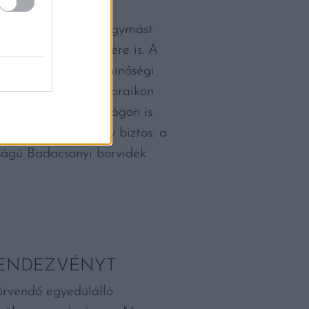
orász van jelen és egymást
n a világ bortérképére is. A
egy nagyon komoly minőségi
te, bebizonyítva a boraikon
en, hogy Magyarországon is
ékek rangsorán. Egy biztos: a
tságú Badacsonyi borvidék
 RENDEZVÉNYT
örvendő egyedülálló