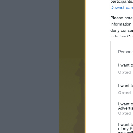
participants
Downstream 
Please note
information 
deny consent
in below Go
Persona
I want t
Opted 
I want t
Opted 
I want 
Advertis
Opted 
I want t
of my P
was col