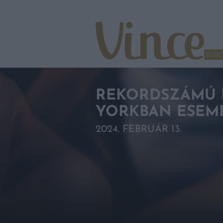
Tovább a navigációhoz
Tovább a tartalomhoz
BOR
REKORDSZÁMÚ K
YORKBAN ESEM
2024. FEBRUÁR 13.