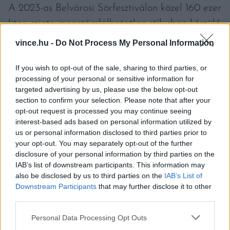
A 2023-as Belvárosi Sörfesztiválon közel 160 ezer
liter, szinte megszámlálhatatlan stílusban készülő
sör fogyott. Az idei, szeptemberi rendezvényen
vince.hu -
Do Not Process My Personal Information
mintegy 50 sörös stand, több mint 250 féle söre
If you wish to opt-out of the sale, sharing to third parties, or
mellett lesz egy olyan is, amelynek a rendezvény
processing of your personal or sensitive information for
követői szavazhatták meg a típusát. A
targeted advertising by us, please use the below opt-out
rendezvény hivatalos itala, a Festival Hippie
section to confirm your selection. Please note that after your
opt-out request is processed you may continue seeing
ebben az évben egy könnyed, német, amerikai és
interest-based ads based on personal information utilized by
ausztrál komlókkal készült hazy
IPA
lesz. A
us or personal information disclosed to third parties prior to
your opt-out. You may separately opt-out of the further
termék először a rendezvény első napján lesz
disclosure of your personal information by third parties on the
kóstolható a budapesti Szabadság-téren.
IAB’s list of downstream participants. This information may
also be disclosed by us to third parties on the
IAB’s List of
Downstream Participants
that may further disclose it to other
third parties.
Please note that this website/app uses one or more Google
Personal Data Processing Opt Outs
services and may gather and store information including but