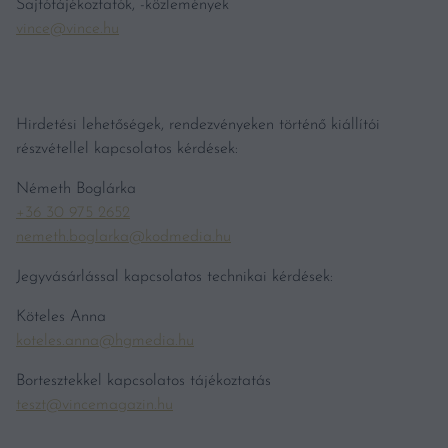
Sajtótájékoztatók, -közlemények
vince@vince.hu
Hirdetési lehetőségek, rendezvényeken történő kiállítói
részvétellel kapcsolatos kérdések:
Németh Boglárka
+36 30 975 2652
nemeth.boglarka@kodmedia.hu
Jegyvásárlással kapcsolatos technikai kérdések:
Köteles Anna
koteles.anna@hgmedia.hu
Bortesztekkel kapcsolatos tájékoztatás
teszt@vincemagazin.hu