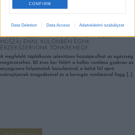
CONFIRM
Data Deletion
Data Access
Adatvédelmi szabályzat
6 ÉLELMISZER, AMIT 50 ÉVES KOR FÖLÖTT
MUSZÁJ ENNI, KÜLÖNBEN EGYIK
ÉRZÉKSZERVÜNK TÖNKREMEGY
A megfelelő táplálkozás jelentősen hozzájárulhat az egészség
megőrzéséhez. 50 éves kor fölött a hallás romlása gyakran az
anyagcsere-folyamatok lassulásával, a belső fül apró
szőrsejtjeinek öregedésével és a keringés romlásával függ […]