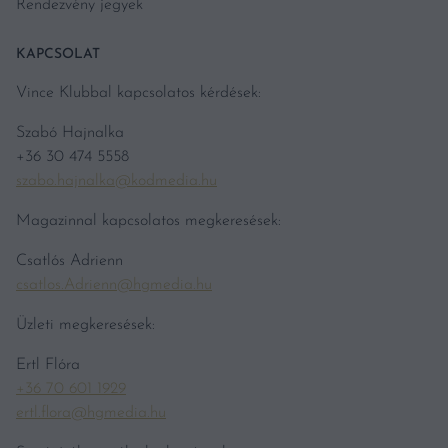
Rendezvény jegyek
KAPCSOLAT
Vince Klubbal kapcsolatos kérdések:
Szabó Hajnalka
+36 30 474 5558
szabo.hajnalka@kodmedia.hu
Magazinnal kapcsolatos megkeresések:
Csatlós Adrienn
csatlos.Adrienn@hgmedia.hu
Üzleti megkeresések:
Ertl Flóra
+36 70 601 1929
ertl.flora@hgmedia.hu