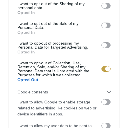
not limited to your visit or usage behaviour. You may click to
I want to opt-out of the Sharing of my
personal data.
grant or deny consent to Google and its third-party tags to
Opted In
use your data for below specified purposes in below Google
consent section.
I want to opt-out of the Sale of my
Personal Data.
Opted In
I want to opt-out of processing my
Personal Data for Targeted Advertising.
Opted In
I want to opt-out of Collection, Use,
Címlapfotó: Meritt Thomas / Unsplash
Retention, Sale, and/or Sharing of my
Personal Data that Is Unrelated with the
Purposes for which it was collected.
Opted Out
Google consents
I want to allow Google to enable storage
related to advertising like cookies on web or
device identifiers in apps.
I want to allow my user data to be sent to