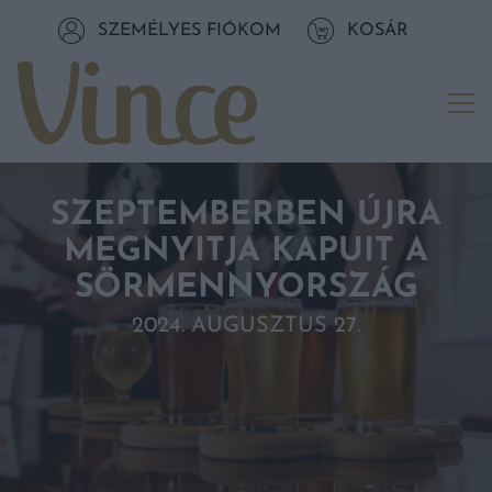
Tovább a navigációhoz
SZEMÉLYES FIÓKOM
KOSÁR
Tovább a tartalomhoz
Me
SZEPTEMBERBEN ÚJRA
MEGNYITJA KAPUIT A
SÖRMENNYORSZÁG
2024. AUGUSZTUS 27.