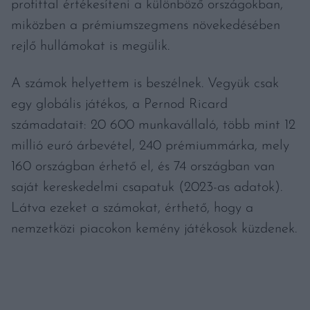
profittal értékesíteni a különböző országokban,
miközben a prémiumszegmens növekedésében
rejlő hullámokat is megülik.
A számok helyettem is beszélnek. Vegyük csak
egy globális játékos, a Pernod Ricard
számadatait: 20 600 munkavállaló, több mint 12
millió euró árbevétel, 240 prémiummárka, mely
160 országban érhető el, és 74 országban van
saját kereskedelmi csapatuk (2023-as adatok).
Látva ezeket a számokat, érthető, hogy a
nemzetközi piacokon kemény játékosok küzdenek.