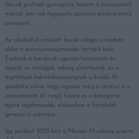
láncok profitját gyarapítja, hanem a borászatnál
marad, ami sok fogyasztó számára értékteremtő
szempont.
Az alkohollal erősített borok világa is részben
ebbe a prémiumszegmensbe tartozik bele.
Ezeknek a boroknak ugyanis határozott és
egyedi az ízviláguk, sokáig eltarthatók, és a
legtöbbjük koktélalapanyagnak is kiváló. Ki
gondolta volna, hogy egyszer még a vermut is a
reneszánszát éli majd, hiszen ez a kategória
egyre izgalmasabb, elsősorban a fiatalabb
generáció számára.
Így például 2022-ben a Maison Mirabeau piacra