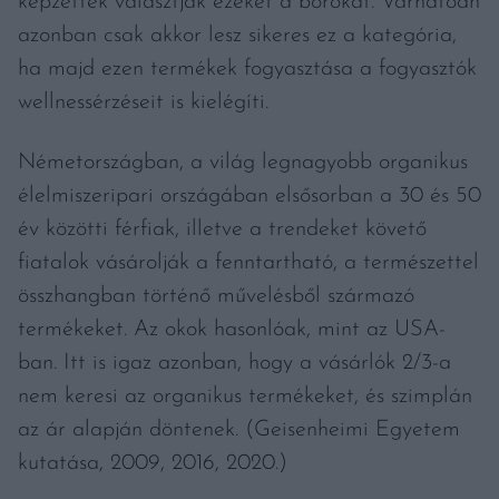
képzettek választják ezeket a borokat. Várhatóan
azonban csak akkor lesz sikeres ez a kategória,
ha majd ezen termékek fogyasztása a fogyasztók
wellnessérzéseit is kielégíti.
Németországban, a világ legnagyobb organikus
élelmiszeripari országában elsősorban a 30 és 50
év közötti férfiak, illetve a trendeket követő
fiatalok vásárolják a fenntartható, a természettel
összhangban történő művelésből származó
termékeket. Az okok hasonlóak, mint az USA-
ban. Itt is igaz azonban, hogy a vásárlók 2/3-a
nem keresi az organikus termékeket, és szimplán
az ár alapján döntenek. (Geisenheimi Egyetem
kutatása, 2009, 2016, 2020.)