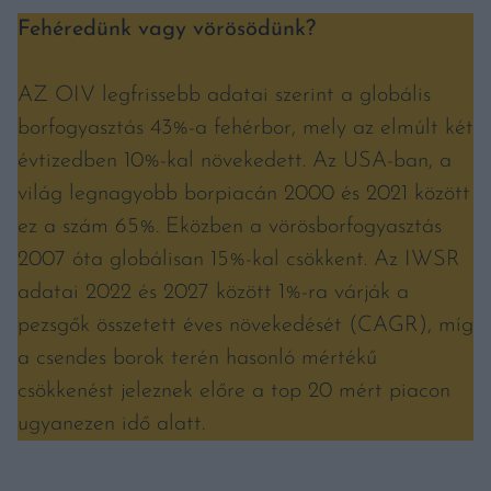
Fehéredünk vagy vörösödünk?
AZ OIV legfrissebb adatai szerint a globális
borfogyasztás 43%-a fehérbor, mely az elmúlt két
évtizedben 10%-kal növekedett. Az USA-ban, a
világ legnagyobb borpiacán 2000 és 2021 között
ez a szám 65%. Eközben a vörösborfogyasztás
2007 óta globálisan 15%-kal csökkent. Az IWSR
adatai 2022 és 2027 között 1%-ra várják a
pezsgők összetett éves növekedését (CAGR), míg
a csendes borok terén hasonló mértékű
csökkenést jeleznek előre a top 20 mért piacon
ugyanezen idő alatt.