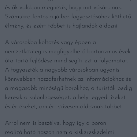
és ők valóban megnézik, hogy mit vásárolnak.
Számukra fontos a jó bor fogyasztásához köthető
élmény, és ezért többet is hajlandók áldozni.
A városokba költözés vagy éppen a
nemzetközileg is megfigyelhető borturizmus évek
óta tartó fejlődése mind segíti ezt a folyamatot.
A fogyasztók a nagyobb városokban ugyanis
könnyebben hozzáférhetnek az információkhoz és
a magasabb minőségű borokhoz; a turisták pedig
keresik a különlegességet, a helyi egyedi ízeket
és értékeket, amiért szívesen áldoznak többet.
Arról nem is beszélve, hogy így a boron
realizálható haszon nem a kiskereskedelmi