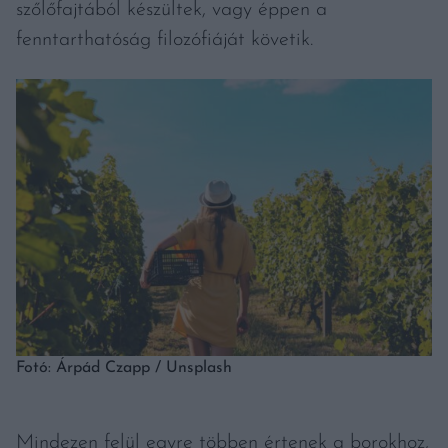
szőlőfajtából készültek, vagy éppen a
fenntarthatóság filozófiáját követik.
Fotó: Árpád Czapp / Unsplash
Mindezen felül egyre többen értenek a borokhoz,