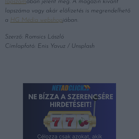
lapszám
ában jelent meg. A magazin kívánt
lapszáma vagy akár előfizetés is megrendelhető
a
HG Média webshop
jában.
Szerző: Romsics László
Címlapfotó: Enis Yavuz / Unsplash