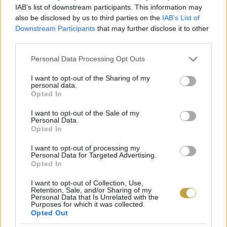
IAB’s list of downstream participants. This information may
also be disclosed by us to third parties on the
IAB’s List of
Downstream Participants
that may further disclose it to other
third parties.
Fotó: OIV
Please note that this website/app uses one or more Google
Personal Data Processing Opt Outs
services and may gather and store information including but
Sok bortermelő ma mégis nagyon idegenkedik
not limited to your visit or usage behaviour. You may click to
I want to opt-out of the Sharing of my
personal data.
grant or deny consent to Google and its third-party tags to
az alkoholmentes(ített) kategóriától, és nem
Opted In
use your data for below specified purposes in below Google
hajlandó ilyen borokat készíteni, mivel
consent section.
I want to opt-out of the Sale of my
Personal Data.
boridegennek tartja.
Opted In
I want to opt-out of processing my
Aki viszont kóstolt már zéró alkoholtartalmú
Personal Data for Targeted Advertising.
Opted In
borokat, még ha a legnagyobb nyitottsággal
tette is, tudja, hogy a legtöbbjük egyszerűen nem
I want to opt-out of Collection, Use,
Retention, Sale, and/or Sharing of my
finom. Annak érdekében pedig, hogy ízesebbé
Personal Data that Is Unrelated with the
Purposes for which it was collected.
tegyék, a borászatoknak gyakran édesíteniük kell
Opted Out
az alkoholmentes borokat; ekkor azonban az