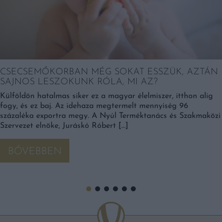
CSECSEMŐKORBAN MÉG SOKAT ESSZÜK, AZTÁN
SAJNOS LESZOKUNK RÓLA, MI AZ?
Külföldön hatalmas siker ez a magyar élelmiszer, itthon alig
fogy, és ez baj. Az idehaza megtermelt mennyiség 96
százaléka exportra megy. A Nyúl Terméktanács és Szakmaközi
Szervezet elnöke, Juráskó Róbert […]
BŐVEBBEN