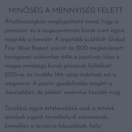
MINŐSÉG A MENNYISÉG FELETT
Általánosságban megfigyelhető trend, hogy a
prémium- és a szuperprémium borok iránt egyre
nagyobb a kereslet. A legutóbb publikált Global
Fine Wine Report szerint az 1200 megkérdezett
borágazati szakember 64%-a pozitívan látja a
magas minőségű borok piacának fejlődését
2025-re, és további 14% várja stabilnak ezt a
szegmenst. A pozitív gondolkodás mögött a
„kevesebbet, de jobbat” vezérelve húzódik meg.
Továbbá, egyre értékesebbek azok a tételek,
amelyek egyedi termőhelyről származnak,
kiemelten a terroirra fókuszálnak, helyi