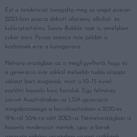
Ezt a tendenciát lovagolta meg az angol piacon
2023-ban piacra dobott alacsony alkohol- és
kalóriatartalmú Sunny Bubble rosé is, amelyben
cukor sincs. Persze számos más példát is
hozhatnék erre a kategóriára.
Néhány országban az is megfigyelhető, hogy ez
a generáció már sokkal mélyebb tudás alapján
választ bort magának, mint a 10–15 évvel
ezelőtti hasonló korú fiatalok. Egy felmérés
szerint Ausztráliában az LDA-generáció
magabiztossága a borválasztásban a 2010-es
19%-ról 50%-ra nőtt 2023-ra. Németországban is
hasonló tendenciát mértek; igaz, a borok
ismerete néhány országban viszont csökkenő