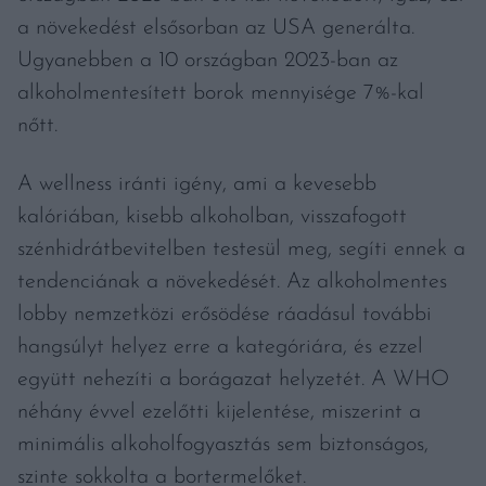
a növekedést elsősorban az USA generálta.
Ugyanebben a 10 országban 2023-ban az
alkoholmentesített borok mennyisége 7%-kal
nőtt.
A wellness iránti igény, ami a kevesebb
kalóriában, kisebb alkoholban, visszafogott
szénhidrátbevitelben testesül meg, segíti ennek a
tendenciának a növekedését. Az alkoholmentes
lobby nemzetközi erősödése ráadásul további
hangsúlyt helyez erre a kategóriára, és ezzel
együtt nehezíti a borágazat helyzetét. A WHO
néhány évvel ezelőtti kijelentése, miszerint a
minimális alkoholfogyasztás sem biztonságos,
szinte sokkolta a bortermelőket.