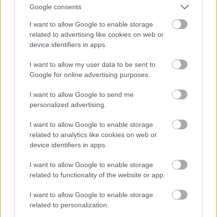
Google consents
alacsony kalória és wellnessfeeling iránti igény
I want to allow Google to enable storage
mutatványa megbukik.
related to advertising like cookies on web or
device identifiers in apps.
I want to allow my user data to be sent to
Google for online advertising purposes.
ALTERNATÍV SZÁRNYALÁS?
I want to allow Google to send me
personalized advertising.
Az OIV adatai azt mutatják, hogy 2005-ről
2019-re a világ ellenőrzötten organikusan
I want to allow Google to enable storage
related to analytics like cookies on web or
működő szőlőterülete 13%-kal növekedett.
device identifiers in apps.
Néhány „nagy játékos”, mint a
Systembolaget
I want to allow Google to enable storage
svéd monopólium, elkötelezett híve a
related to functionality of the website or app.
környezetvédelemnek, így ide lassan már csak
I want to allow Google to enable storage
úgy lehet bekerülni a borokkal, ha a szőlő
related to personalization.
előállítása ellenőrzötten organikus vagy