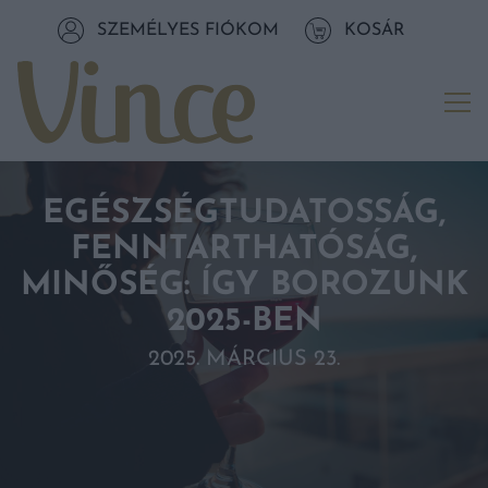
Tovább a navigációhoz
SZEMÉLYES FIÓKOM
KOSÁR
Tovább a tartalomhoz
Me
EGÉSZSÉGTUDATOSSÁG,
FENNTARTHATÓSÁG,
MINŐSÉG: ÍGY BOROZUNK
2025-BEN
2025. MÁRCIUS 23.