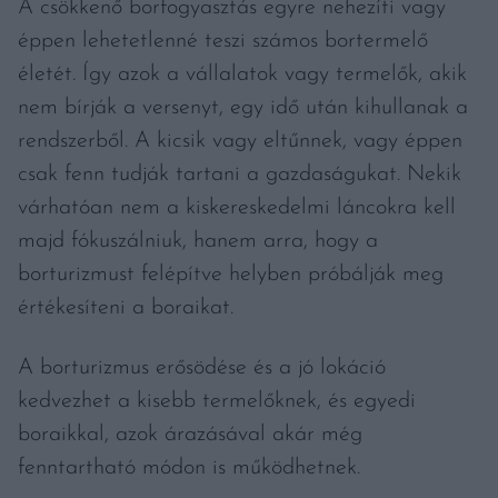
A csökkenő borfogyasztás egyre nehezíti vagy
éppen lehetetlenné teszi számos bortermelő
életét. Így azok a vállalatok vagy termelők, akik
nem bírják a versenyt, egy idő után kihullanak a
rendszerből. A kicsik vagy eltűnnek, vagy éppen
csak fenn tudják tartani a gazdaságukat. Nekik
várhatóan nem a kiskereskedelmi láncokra kell
majd fókuszálniuk, hanem arra, hogy a
borturizmust felépítve helyben próbálják meg
értékesíteni a boraikat.
A borturizmus erősödése és a jó lokáció
kedvezhet a kisebb termelőknek, és egyedi
boraikkal, azok árazásával akár még
fenntartható módon is működhetnek.