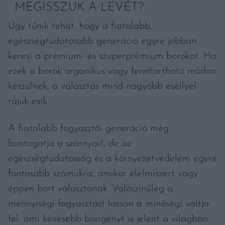
MEGISSZUK A LEVÉT?
Úgy tűnik tehát, hogy a fiatalabb,
egészségtudatosabb generáció egyre jobban
keresi a prémium- és szuperprémium borokat. Ha
ezek a borok organikus vagy fenntartható módon
készülnek, a választás mind nagyobb eséllyel
rájuk esik.
A fiatalabb fogyasztói generáció még
bontogatja a szárnyait, de az
egészségtudatosság és a környezetvédelem egyre
fontosabb számukra, amikor élelmiszert vagy
éppen bort választanak. Valószínűleg a
mennyiségi fogyasztást lassan a minőségi váltja
fel, ami kevesebb borigényt is jelent a világban.