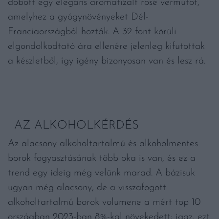
dobott egy elegáns aromatizált rosé vermutot,
amelyhez a gyógynövényeket Dél-
Franciaországból hozták. A 32 font körüli
elgondolkodtató ára ellenére jelenleg kifutottak
a készletből, így igény bizonyosan van és lesz rá.
AZ ALKOHOLKÉRDÉS
Az alacsony alkoholtartalmú és alkoholmentes
borok fogyasztásának több oka is van, és ez a
trend egy ideig még velünk marad. A bázisuk
ugyan még alacsony, de a visszafogott
alkoholtartalmú borok volumene a mért top 10
országban 2023-ban 8%-kal növekedett; igaz, ezt