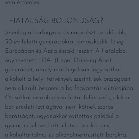
sem érdemes.
FIATALSÁG BOLONDSÁG?
Jelenleg a borfogyasztás nagyrészt az idősebb,
50 év feletti generációkra támaszkodik, főleg
Európában és Ázsia északi részén. A fiatalabb,
úgynevezett LDA- (Legal Drinking Age)
generációt, amely már legálisan fogyaszthat
alkoholt a helyi törvények szerint, sok országban
nem sikerült bevonni a borfogyasztás kultúrájába.
Ők sokkal inkább olyan fiatal felfedezők, akik a
bor eredeti ízvilágával nem kötnek szoros
barátságot, ugyanakkor nyitottak például a
gyümölccsel ízesített, illetve az alacsony
alkoholtartalmú és alkoholmentesített borokra.