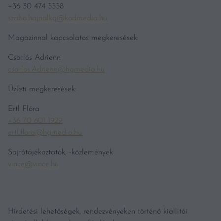
+36 30 474 5558
szabo.hajnalka@kodmedia.hu
Magazinnal kapcsolatos megkeresések:
Csatlós Adrienn
csatlos.Adrienn@hgmedia.hu
Üzleti megkeresések:
Ertl Flóra
+36 70 601 1929
ertl.flora@hgmedia.hu
Sajtótájékoztatók, -közlemények
vince@vince.hu
Hirdetési lehetőségek, rendezvényeken történő kiállítói