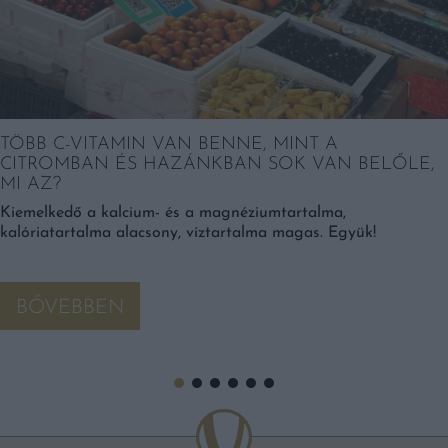
TÖBB C-VITAMIN VAN BENNE, MINT A
CITROMBAN ÉS HAZÁNKBAN SOK VAN BELŐLE,
MI AZ?
Kiemelkedő a kalcium- és a magnéziumtartalma,
kalóriatartalma alacsony, víztartalma magas. Együk!
BŐVEBBEN