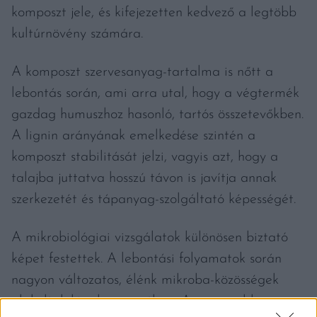
komposzt jele, és kifejezetten kedvező a legtöbb
kultúrnövény számára.
A komposzt szervesanyag-tartalma is nőtt a
lebontás során, ami arra utal, hogy a végtermék
gazdag humuszhoz hasonló, tartós összetevőkben.
A lignin arányának emelkedése szintén a
komposzt stabilitását jelzi, vagyis azt, hogy a
talajba juttatva hosszú távon is javítja annak
szerkezetét és tápanyag-szolgáltató képességét.
A mikrobiológiai vizsgálatok különösen biztató
képet festettek. A lebontási folyamatok során
nagyon változatos, élénk mikroba-közösségek
alakultak ki a komposztban. A magasabb