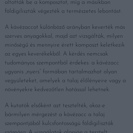
oltották be a komposztot, míg a másikban
földigiliszták végezték a természetes lebontást.
A kávézaccot különböző arányban keverték más
szerves anyagokkal, majd azt vizsgálták, milyen
minőségű és mennyire érett komposzt keletkezik
az egyes keverékekből. A kérdés nemcsak
tudományos szempontból érdekes: a kávézacc
ugyanis „nyers” formában tartalmazhat olyan
vegyületeket, amelyek a talaj élőlényeire vagy a
növényekre kedvezőtlen hatással lehetnek.
A kutatók elsőként azt tesztelték, okoz-e
bármilyen mérgezést a kávézacc a talaj
szempontjából kulcsfontosságú földigiliszták
számára. A vizsgálatok alapján a tesztelt