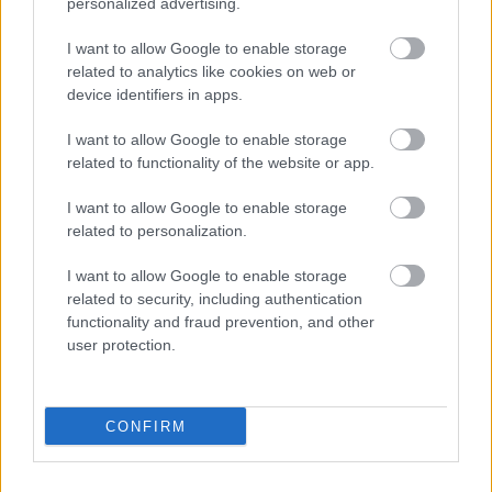
personalized advertising.
kávézacc új szerephez juthat a
I want to allow Google to enable storage
mezőgazdaságban. Megfelelő komposztálással a
related to analytics like cookies on web or
mindennapi élet egyik leggyakoribb hulladéka
device identifiers in apps.
fenntartható, környezetbarát talajjavítóvá válhat,
I want to allow Google to enable storage
amely hosszú távon is hozzájárul a növények
related to functionality of the website or app.
egészséges fejlődéséhez.
I want to allow Google to enable storage
related to personalization.
I want to allow Google to enable storage
related to security, including authentication
functionality and fraud prevention, and other
user protection.
CONFIRM