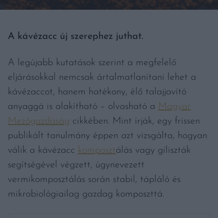
A kávézacc új szerephez juthat.
A legújabb kutatások szerint a megfelelő
eljárásokkal nemcsak ártalmatlanítani lehet a
kávézaccot, hanem hatékony, élő talajjavító
anyaggá is alakítható – olvasható a
Magyar
Mezőgazdaság
cikkében. Mint írják, egy frissen
publikált tanulmány éppen azt vizsgálta, hogyan
válik a kávézacc
komposzt
álás vagy giliszták
segítségével végzett, úgynevezett
vermikomposztálás során stabil, tápláló és
mikrobiológiailag gazdag komposzttá.