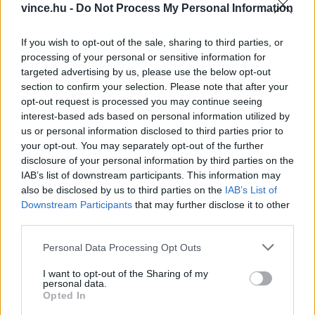
kávézacc-aránnyal készült keverékekben nem
vince.hu -
Do Not Process My Personal Information
csökkent, hanem éppen nőtt a hasznos
If you wish to opt-out of the sale, sharing to third parties, or
baktériumok száma. Olyan mikroorganizmusok is
processing of your personal or sensitive information for
megjelentek, amelyek közismerten támogatják a
targeted advertising by us, please use the below opt-out
section to confirm your selection. Please note that after your
növények gyökérfejlődését és tápanyagfelvételét.
opt-out request is processed you may continue seeing
interest-based ads based on personal information utilized by
us or personal information disclosed to third parties prior to
your opt-out. You may separately opt-out of the further
disclosure of your personal information by third parties on the
IAB’s list of downstream participants. This information may
25–50 SZÁZALÉKOS KÁVÉZACC
also be disclosed by us to third parties on the
IAB’s List of
AZ IGAZI
Downstream Participants
that may further disclose it to other
third parties.
A vizsgálat végül arra mutatott rá, hogy a 25–
Please note that this website/app uses one or more Google
Personal Data Processing Opt Outs
50 százalék kávézacc-tartalmú keverékek adják
services and may gather and store information including but
a legjobb eredményt. Ezeknél alakultak ki a
not limited to your visit or usage behaviour. You may click to
I want to opt-out of the Sharing of my
personal data.
grant or deny consent to Google and its third-party tags to
legkedvezőbb fizikai, kémiai és mikrobiológiai
Opted In
use your data for below specified purposes in below Google
tulajdonságok, amelyek valóban értékes,