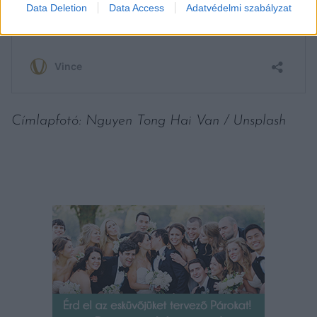
Data Deletion
Data Access
Adatvédelmi szabályzat
Címlapfotó: Nguyen Tong Hai Van / Unsplash