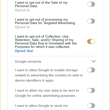
consent section.
I want to opt-out of the Sale of my
Personal Data.
talajjavító minőségű komposztot eredményeznek.
Opted In
Mind a mikrobás komposztálás, mind a gilisztás
I want to opt-out of processing my
módszer hatékony, de eltérő előnyöket kínál.
Personal Data for Targeted Advertising.
Opted In
A tanulmány üzenete egyértelmű: a kávézacc
I want to opt-out of Collection, Use,
Retention, Sale, and/or Sharing of my
nem hulladék, hanem jól hasznosítható bioanyag.
Personal Data that Is Unrelated with the
Purposes for which it was collected.
A megfelelő kezeléssel olyan komposzt készíthető
Opted Out
belőle, amely élő mikroorganizmusokban gazdag,
Google consents
szerkezetjavító hatású és hosszú távon is
I want to allow Google to enable storage
támogatja a talaj egészségét. A körforgásos
related to advertising like cookies on web or
gazdálkodás szempontjából ez különösen értékes
device identifiers in apps.
megoldás, hiszen egyszerre csökkenti a hulladék
I want to allow my user data to be sent to
mennyiségét és növeli a talaj termékenységét.
Google for online advertising purposes.
I want to allow Google to send me
Összességében a kutatás rávilágít arra, hogy a