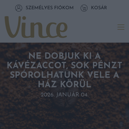
Tovább a navigációhoz
SZEMÉLYES FIÓKOM
KOSÁR
Tovább a tartalomhoz
Me
NE DOBJUK KI A
KÁVÉZACCOT, SOK PÉNZT
SPÓROLHATUNK VELE A
HÁZ KÖRÜL
2026. JANUÁR 04.