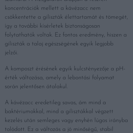
koncentrációk mellett a kávézacc nem
csökkentette a giliszták élettartamát és tömegét,
így a további kísérletek biztonságosan
folytathatók voltak. Ez fontos eredmény, hiszen a
giliszták a talaj egészségének egyik legjobb
jelzői.
A komposzt érésének egyik kulcstényezője a pH-
érték változása, amely a lebontási folyamat
során jelentősen átalakul.
A kávézacc eredetileg savas, ám mind a
baktériumokkal, mind a gilisztákkal végzett
kezelés után semleges vagy enyhén lúgos irányba
tolódott. Ez a változás a jó minőségű, stabil