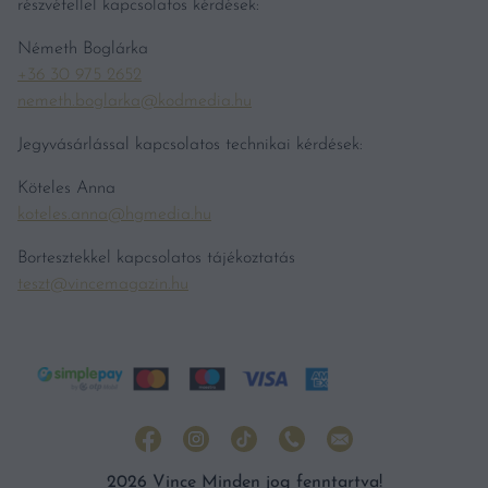
részvétellel kapcsolatos kérdések:
Németh Boglárka
+36 30 975 2652
nemeth.boglarka@kodmedia.hu
Jegyvásárlással kapcsolatos technikai kérdések:
Köteles Anna
koteles.anna@hgmedia.hu
Bortesztekkel kapcsolatos tájékoztatás
teszt@vincemagazin.hu
2026 Vince Minden jog fenntartva!