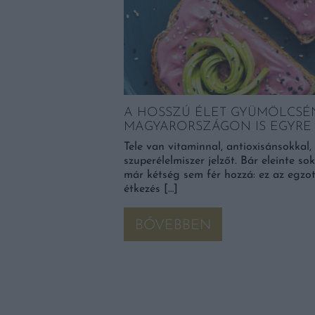
B: MINDENNAPI
ilága. Egy jól
fogásokat is remekül
és új élménnyé formálja
A HOSSZÚ ÉLET GYÜMÖLCSÉ
MAGYARORSZÁGON IS EGYRE
Tele van vitaminnal, antioxisánsokkal
szuperélelmiszer jelzőt. Bár eleinte s
már kétség sem fér hozzá: ez az egzo
étkezés […]
BŐVEBBEN