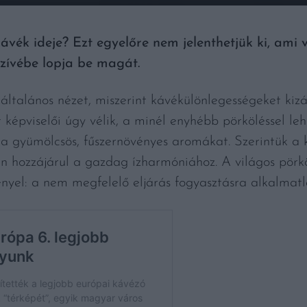
ávék ideje? Ezt egyelőre nem jelenthetjük ki, ami 
zívébe lopja be magát.
 általános nézet, miszerint kávékülönlegességeket kiz
t képviselői úgy vélik, a minél enyhébb pörköléssel l
: a gyümölcsös, fűszernövényes aromákat. Szerintü
n hozzájárul a gazdag ízharmóniához. A világos pörk
gényel: a nem megfelelő eljárás fogyasztásra alkalmatl