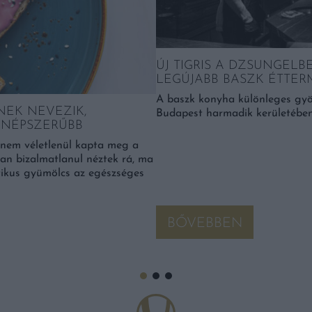
ÚJ TIGRIS A DZSUNGELB
LEGÚJABB BASZK ÉTTER
A baszk konyha különleges gyö
NEK NEVEZIK,
Budapest harmadik kerületében
 NÉPSZERŰBB
, nem véletlenül kapta meg a
okan bizalmatlanul néztek rá, ma
tikus gyümölcs az egészséges
BŐVEBBEN