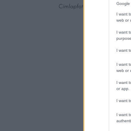
Google 
Címlapfotó: Mike Kenneally 
I want t
web or d
I want t
purpose
I want 
I want t
web or d
I want t
or app.
I want t
I want t
authenti