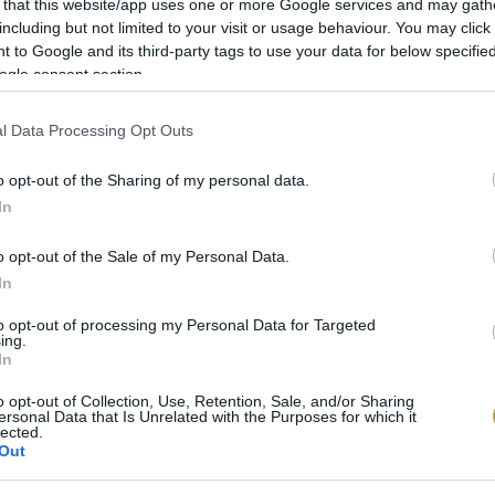
 that this website/app uses one or more Google services and may gath
ítani a világot. Enyhébb ízeivel elvileg sokkal széle
including but not limited to your visit or usage behaviour. You may click 
 to Google and its third-party tags to use your data for below specifi
s valamivel könnyebb dolga van vele. Nem utolsó sor
ogle consent section.
sznált arab kávé ára erősen ingadozik. Ez is egy sze
l Data Processing Opt Outs
o opt-out of the Sharing of my personal data.
In
o opt-out of the Sale of my Personal Data.
In
to opt-out of processing my Personal Data for Targeted
ing.
In
o opt-out of Collection, Use, Retention, Sale, and/or Sharing
ersonal Data that Is Unrelated with the Purposes for which it
lected.
Out