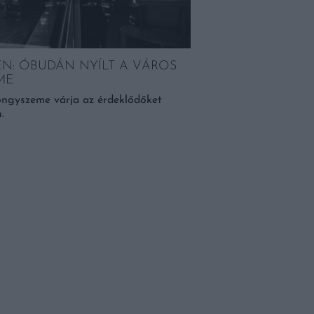
EN: ÓBUDÁN NYÍLT A VÁROS
AMIKOR A SZŐLŐBŐ
ME
ERJEDÉS!
ngyszeme várja az érdeklődőket
Ugyanúgy, mint meganny
.
felfedezése is gyaníthat
BŐVEBBEN