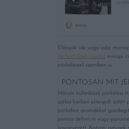
Előnyök ide vagy oda, manaps
Perfect Daily Grind
minapi ci
pörköléssel szemben is.
PONTOSAN MIT JE
Három különböző pörkölési tí
széles körben elterjedt sötét
pörkölési aromákkal gazdagítj
pontos definíció vagy paramét
úgynevezett Agtron, aminek 