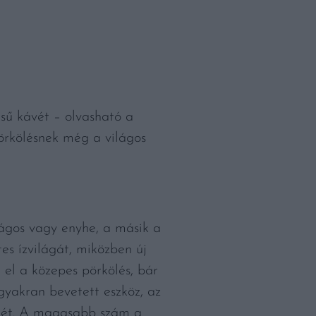
sű kávét – olvasható a
pörkölésnek még a világos
lágos vagy enyhe, a másik a
es ízvilágát, miközben új
k el a közepes pörkölés, bár
gyakran bevetett eszköz, az
ékét. A magasabb szám a