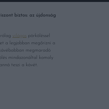
viszont biztos: az újdonság
árólag
világos
pörköléssel
ehet a legjobban megőrizni a
k a kávébabban megmaradó
ölés mindazonáltal komoly
anná teszi a kávét.