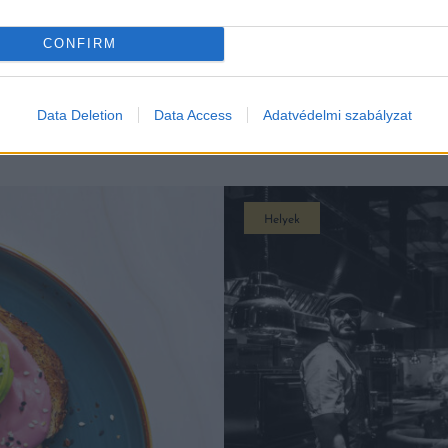
CONFIRM
Data Deletion
Data Access
Adatvédelmi szabályzat
K
Helyek