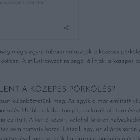
ág mégis egyre többen választják a közepes pörkölé
kkében. A stílusirányzat rajongói állítják: a közepes 
LENT A KÖZEPES PÖRKÖLÉS?
pust különböztetünk meg. Az egyik a már említett vi
 pörkölés. Utóbbi inkább tompítja a kávébab természet
a az italt. A kettő között, valahol félúton helyezkedi
er nem tartozik hozzá. Létezik egy, az eljárás során 
segítségével meg szokták határozni a pörkölés mért