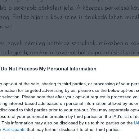
b a sötétebb pörkölést jelzi. A közepes pörkölésű káv
zog. Eszköz híján a kávé színe is árulkodó lehet: miné
n szó.
es jegyek némileg háttérbe szorulnak, miközben a káv
t az a legjobb, amikor a kávébabból és pörkölésből sz
pes pörkölés biztosítja.
-
Do Not Process My Personal Information
RJEDÉSE A KÖZELJÖVŐBEN
to opt-out of the sale, sharing to third parties, or processing of your per
formation for targeted advertising by us, please use the below opt-out s
éppen nem is tekinthető újdonságnak: már régóta a ká
r selection. Please note that after your opt-out request is processed y
ngói. Ennek oka, hogy „biztonságosabb“, mint a túl vi
eing interest-based ads based on personal information utilized by us or
disclosed to third parties prior to your opt-out. You may separately opt-
tani a technikát, ráadásul az aromavilág a két véglet 
losure of your personal information by third parties on the IAB’s list of
 dél-amerikai országban mindig a közepes pörkölés d
. This information may also be disclosed by us to third parties on the
IA
Participants
that may further disclose it to other third parties.
l is hódító útjára indult, bár azt még nehéz megjósol