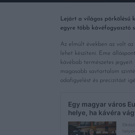
Lejárt a világos pörkölésű k
egyre több kávéfogyasztó s
Az elmúlt években az volt az
lehet készíteni. Eme álláspon
kávébab természetes jegyeit
magasabb savtartalom szinté
odafigyelést és precizitást i