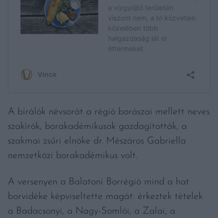
A bírálók névsorát a régió borászai mellett neves
szakírók, borakadémikusok gazdagították, a
szakmai zsűri elnöke dr. Mészáros Gabriella
nemzetközi borakadémikus volt.
A versenyen a Balatoni Borrégió mind a hat
borvidéke képviseltette magát: érkeztek tételek
a Badacsonyi, a Nagy-Somlói, a Zalai, a