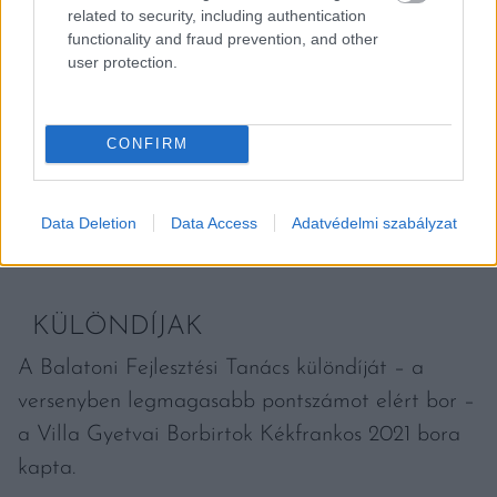
related to security, including authentication
functionality and fraud prevention, and other
user protection.
CONFIRM
Data Deletion
Data Access
Adatvédelmi szabályzat
Fotó: Balatoni Borok Versenye
KÜLÖNDÍJAK
A Balatoni Fejlesztési Tanács különdíját – a
versenyben legmagasabb pontszámot elért bor –
a Villa Gyetvai Borbirtok Kékfrankos 2021 bora
kapta.