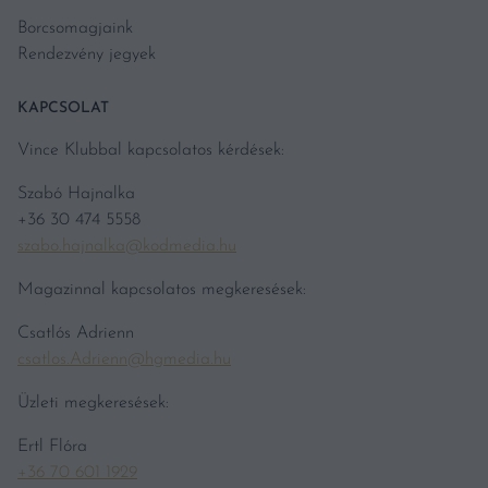
Borcsomagjaink
Rendezvény jegyek
KAPCSOLAT
Vince Klubbal kapcsolatos kérdések:
Szabó Hajnalka
+36 30 474 5558
szabo.hajnalka@kodmedia.hu
Magazinnal kapcsolatos megkeresések:
Csatlós Adrienn
csatlos.Adrienn@hgmedia.hu
Üzleti megkeresések:
Ertl Flóra
+36 70 601 1929