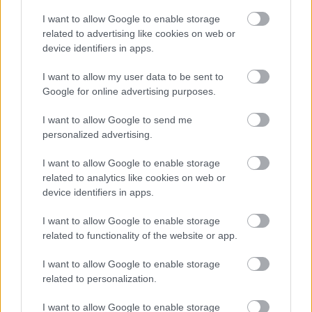
Citrusos mangó, körte illat és körtés, birses
I want to allow Google to enable storage
ízvilág teszi egyedivé ezt a pezsgőt.
related to advertising like cookies on web or
device identifiers in apps.
A Balatoni Borrégió Legjobb Desszertbora
I want to allow my user data to be sent to
2023.:
Mészáros Pince Sárgamuskotály 2021
Google for online advertising purposes.
I want to allow Google to send me
A 15 hektár saját ültevényen gazdálkodó pécselyi
personalized advertising.
családi pincészet kézműves borokat készít. A
I want to allow Google to enable storage
balatoni nyári nap színe köszön vissza a borban.
related to analytics like cookies on web or
Friss, élénk savak, gyümölcsös ízjegyek és
device identifiers in apps.
ellenálhatatlan illat jellemzi.
I want to allow Google to enable storage
related to functionality of the website or app.
I want to allow Google to enable storage
related to personalization.
I want to allow Google to enable storage