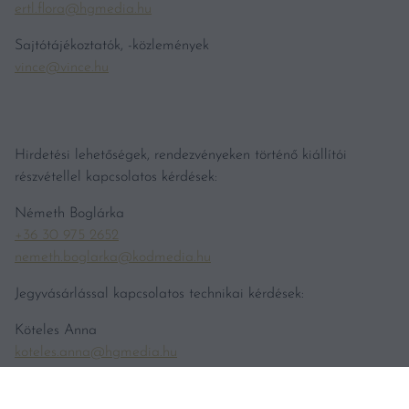
ertl.flora@hgmedia.hu
Sajtótájékoztatók, -közlemények
vince@vince.hu
Hirdetési lehetőségek, rendezvényeken történő kiállítói
részvétellel kapcsolatos kérdések:
Németh Boglárka
+36 30 975 2652
nemeth.boglarka@kodmedia.hu
Jegyvásárlással kapcsolatos technikai kérdések:
Köteles Anna
koteles.anna@hgmedia.hu
Bortesztekkel kapcsolatos tájékoztatás