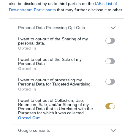
also be disclosed by us to third parties on the
IAB’s List of
A családi pincészet 23 hektáron gazdálkodik a
Downstream Participants
that may further disclose it to other
Nivegy-völgyben, a pincészet Balatoncsicsón, a
third parties.
Nivegy völgyben található. Üde, gyümölcsös rozé
Please note that this website/app uses one or more Google
Personal Data Processing Opt Outs
boruk málnás, epres illattal közepesen hosszú
services and may gather and store information including but
not limited to your visit or usage behaviour. You may click to
I want to opt-out of the Sharing of my
lecsengésű kellemes nyári élmény.
personal data.
grant or deny consent to Google and its third-party tags to
Opted In
use your data for below specified purposes in below Google
A Balatoni Borrégió Legjobb Pezsgője 2023.:
consent section.
I want to opt-out of the Sale of my
Personal Data.
Garamvári Szőlőbirtok Garamvári Lellei Furmint
Opted In
Brut2019
I want to opt-out of processing my
Personal Data for Targeted Advertising.
Opted In
A balatonlellei Garamvári Szőlőbirtok 1996-ban
vásárolt pincét Budafokon és kezdte a
I want to opt-out of Collection, Use,
Retention, Sale, and/or Sharing of my
Personal Data that Is Unrelated with the
tradicionális pezsgőgyártást. A nyertes pezsgő
Purposes for which it was collected.
Opted Out
alapanyagát biztosító furmintültetvényt 2015-
ben telepítették Lellén a pincészet mellett.
Google consents