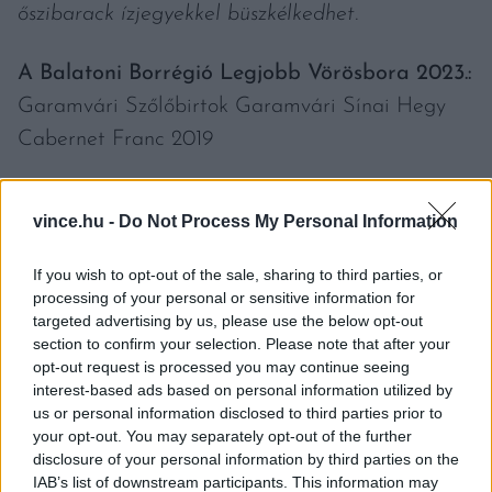
őszibarack ízjegyekkel büszkélkedhet.
A Balatoni Borrégió Legjobb Vörösbora 2023.:
Garamvári Szőlőbirtok Garamvári Sínai Hegy
Cabernet Franc 2019
A Garamvári Szőlőbirtok családi vállalkozás
vince.hu -
Do Not Process My Personal Information
balatonlellei székhellyel. A balatonboglári Sínai
hegyen levő ültetvényen termett szőlőből készült
If you wish to opt-out of the sale, sharing to third parties, or
bor idén nyáron kerül forgalomba. Komplex bor
processing of your personal or sensitive information for
targeted advertising by us, please use the below opt-out
herbális, piros bogyós gyümölcsök illatával,
section to confirm your selection. Please note that after your
csokoládés, fűszeres ízvilággal, élénk savakkal.
opt-out request is processed you may continue seeing
interest-based ads based on personal information utilized by
us or personal information disclosed to third parties prior to
A Balatoni Borrégió Legjobb Rozébora 2023.:
your opt-out. You may separately opt-out of the further
Szabó és Fia Borpince Kékfrankos rozé 2022
disclosure of your personal information by third parties on the
IAB’s list of downstream participants. This information may