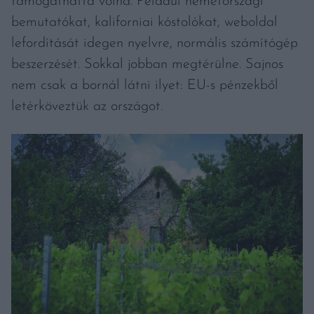
támogathatta volna. Például németországi
bemutatókat, kaliforniai kóstolókat, weboldal
lefordítását idegen nyelvre, normális számítógép
beszerzését. Sokkal jobban megtérülne. Sajnos
nem csak a bornál látni ilyet: EU-s pénzekből
letérköveztük az országot.