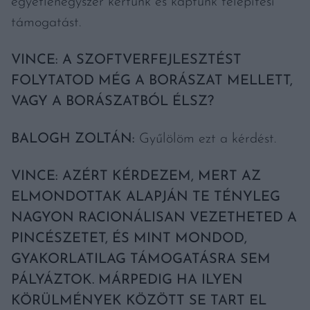
egyetlenegyszer kértünk és kaptunk telepítési
támogatást.
VINCE: A SZOFTVERFEJLESZTÉST
FOLYTATOD MÉG A BORÁSZAT MELLETT,
VAGY A BORÁSZATBÓL ÉLSZ?
BALOGH ZOLTÁN:
Gyűlölöm ezt a kérdést.
VINCE: AZÉRT KÉRDEZEM, MERT AZ
ELMONDOTTAK ALAPJÁN TE TÉNYLEG
NAGYON RACIONÁLISAN VEZETHETED A
PINCÉSZETET, ÉS MINT MONDOD,
GYAKORLATILAG TÁMOGATÁSRA SEM
PÁLYÁZTOK. MÁRPEDIG HA ILYEN
KÖRÜLMÉNYEK KÖZÖTT SE TART EL