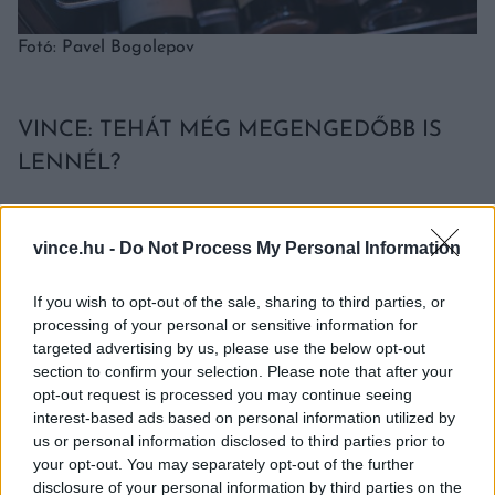
Fotó: Pavel Bogolepov
VINCE: TEHÁT MÉG MEGENGEDŐBB IS
LENNÉL?
BALOGH ZOLTÁN:
Igen, és valószínűleg éppen
vince.hu -
Do Not Process My Personal Information
ezért nem ment át a termékleírástervem. Volt,
aki ki akarta golyózni a traminit a
If you wish to opt-out of the sale, sharing to third parties, or
prémiumkategóriából, szerintem viszont
processing of your personal or sensitive information for
targeted advertising by us, please use the below opt-out
alapfajta nálunk. Mindenki be akart tenni valami
section to confirm your selection. Please note that after your
kis szigorítást, de ez nem a személyemnek szólt.
opt-out request is processed you may continue seeing
interest-based ads based on personal information utilized by
Én azt gondolom, békén kell hagyni a
us or personal information disclosed to third parties prior to
termelőket. Nem tiltanám Somlón a
your opt-out. You may separately opt-out of the further
vörösborkészítést sem.
disclosure of your personal information by third parties on the