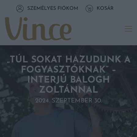
Tovább a navigációhoz
SZEMÉLYES FIÓKOM
KOSÁR
Tovább a tartalomhoz
Me
„TÚL SOKAT HAZUDUNK A
FOGYASZTÓKNAK” –
INTERJÚ BALOGH
ZOLTÁNNAL
2024. SZEPTEMBER 30.