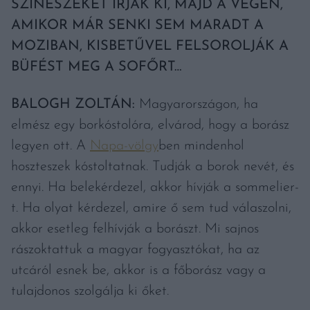
SZÍNÉSZEKET ÍRJÁK KI, MAJD A VÉGÉN,
AMIKOR MÁR SENKI SEM MARADT A
MOZIBAN, KISBETŰVEL FELSOROLJÁK A
BÜFÉST MEG A SOFŐRT…
BALOGH ZOLTÁN:
Magyarországon, ha
elmész egy borkóstolóra, elvárod, hogy a borász
legyen ott. A
Napa-völgy
ben mindenhol
hoszteszek kóstoltatnak. Tudják a borok nevét, és
ennyi. Ha belekérdezel, akkor hívják a sommelier-
t. Ha olyat kérdezel, amire ő sem tud válaszolni,
akkor esetleg felhívják a borászt. Mi sajnos
rászoktattuk a magyar fogyasztókat, ha az
utcáról esnek be, akkor is a főborász vagy a
tulajdonos szolgálja ki őket.