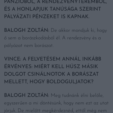
PANZIÓBÓL, A RENDEZVÉNYTEREMBŐL,
ÉS A HONLAPJUK TANÚSÁGA SZERINT
PÁLYÁZATI PÉNZEKET IS KAPNAK.
BALOGH ZOLTÁN:
De akkor mondjuk ki, hogy
ő sem a borászkodásból él. A rendezvény és a
pályázat nem borászat.
VINCE: A FELVETÉSEM ANNÁL INKÁBB
ÉRVÉNYES: MIÉRT KELL HÚSZ MÁSIK
DOLGOT CSINÁLNOTOK A BORÁSZAT
MELLETT, HOGY BOLDOGULJATOK?
BALOGH ZOLTÁN:
Meg tudnánk élni belőle,
egyszerűen a mi döntésünk, hogy nem ezt az utat
járjuk. De mielőtt megkérdeznéd, ettől még nem