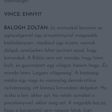
lehetőséget.
VINCE: ENNYI?
BALOGH ZOLTÁN:
Jó, motoszkál bennem az
egészségesnél egy árnyalatnyival magasabb
közléskényszer, ráadásul úgy érzem, vannak
dolgok, amelyeken lehet javítani azzal, hogy
kimondjuk. A Biblia sem azt mondja, hogy Isten
leült, és gyurmázott egy világot, hanem hogy: „És
monda Isten: Legyen világosság”. A közösségi
média egy nagy és viszonylag demokratikus
nyilvánosság, ott könnyű kimondani dolgokat. Ha
ócska a bor, akkor azt, ha valaki sumákol a
pincekönyvvel, akkor meg azt. A nagyobb baj az,
hogy a borsajtótól nem nagyon látok ilyet.