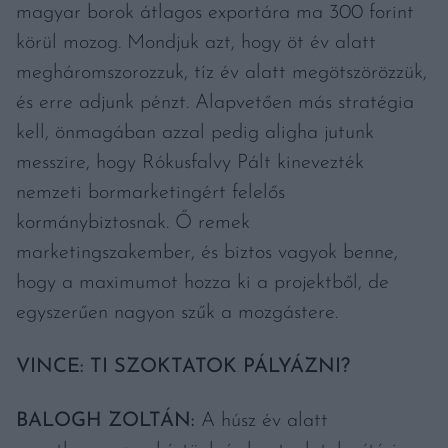
magyar borok átlagos exportára ma 300 forint
körül mozog. Mondjuk azt, hogy öt év alatt
megháromszorozzuk, tíz év alatt megötszörözzük,
és erre adjunk pénzt. Alapvetően más stratégia
kell, önmagában azzal pedig aligha jutunk
messzire, hogy Rókusfalvy Pált kinevezték
nemzeti bormarketingért felelős
kormánybiztosnak. Ő remek
marketingszakember, és biztos vagyok benne,
hogy a maximumot hozza ki a projektből, de
egyszerűen nagyon szűk a mozgástere.
VINCE: TI SZOKTATOK PÁLYÁZNI?
BALOGH ZOLTÁN:
A húsz év alatt