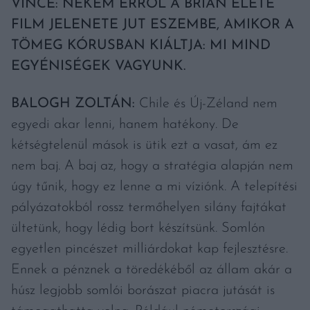
VINCE: NEKEM ERRŐL A BRIAN ÉLETE
FILM JELENETE JUT ESZEMBE, AMIKOR A
TÖMEG KÓRUSBAN KIÁLTJA: MI MIND
EGYÉNISÉGEK VAGYUNK.
BALOGH ZOLTÁN:
Chile és Új-Zéland nem
egyedi akar lenni, hanem hatékony. De
kétségtelenül mások is ütik ezt a vasat, ám ez
nem baj. A baj az, hogy a stratégia alapján nem
úgy tűnik, hogy ez lenne a mi víziónk. A telepítési
pályázatokból rossz termőhelyen silány fajtákat
ültetünk, hogy lédig bort készítsünk. Somlón
egyetlen pincészet milliárdokat kap fejlesztésre.
Ennek a pénznek a töredékéből az állam akár a
húsz legjobb somlói borászat piacra jutását is