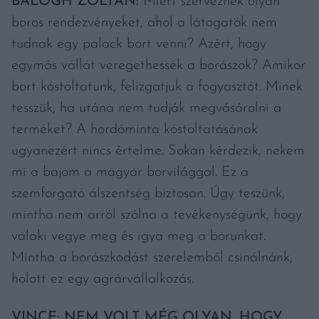
BALOGH ZOLTÁN:
Miért szerveznek olyan
boros rendezvényeket, ahol a látogatók nem
tudnak egy palack bort venni? Azért, hogy
egymás vállát veregethessék a borászok? Amikor
bort kóstoltatunk, felizgatjuk a fogyasztót. Minek
tesszük, ha utána nem tudják megvásárolni a
terméket? A hordóminta kóstoltatásának
ugyanezért nincs értelme. Sokan kérdezik, nekem
mi a bajom a magyar borvilággal. Ez a
szemforgató álszentség biztosan. Úgy teszünk,
mintha nem arról szólna a tevékenységünk, hogy
valaki vegye meg és igya meg a borunkat.
Mintha a borászkodást szerelemből csinálnánk,
holott ez egy agrárvállalkozás.
VINCE: NEM VOLT MÉG OLYAN, HOGY