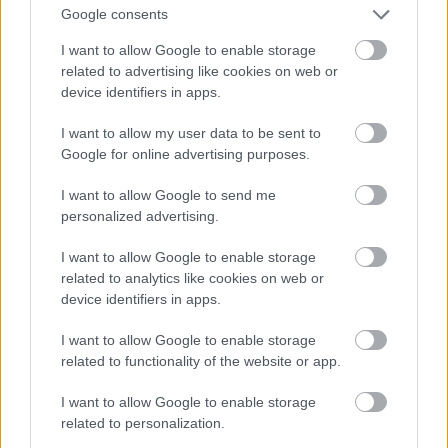
közvetíteni az ottani csillámpalát? Persze.
Google consents
Nyilván megvannak a fajta korlátai, de
I want to allow Google to enable storage
figyelemmel, hozzáértéssel fantasztikus somlói
related to advertising like cookies on web or
bort lehetne készíteni belőle. Miért gondoljuk,
device identifiers in apps.
hogy a Somlói borvidéknek ettől rosszabb lenne?
I want to allow my user data to be sent to
Általában sem hiszem, hogy a magyar
Google for online advertising purposes.
borágazat legnagyobb gondja az, hogy túl sok
I want to allow Google to send me
fajta engedélyezett. Soroljak még másik harminc
personalized advertising.
bajt?
I want to allow Google to enable storage
related to analytics like cookies on web or
VINCE: KÉRLEK!
device identifiers in apps.
I want to allow Google to enable storage
BALOGH ZOLTÁN:
Azt hiszem, a magyar
related to functionality of the website or app.
bornak alapvető problémája, és ez minden
I want to allow Google to enable storage
további baj origója, hogy nincs megfelelő vízió.
related to personalization.
Legelőször ki kellene találni, hogy mi a magyar