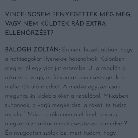
VINCE: SOSEM FENYEGETTEK MÉG MEG,
VAGY NEM KÜLDTEK RÁD EXTRA
ELLENŐRZÉST?
BALOGH ZOLTÁN:
Én nem hiszek abban, hogy
a hatóságokat ilyenekre használnák. Különben
meg erről egy vicc jut eszembe. Ül a repülőn a
róka és a varjú, és folyamatosan cseszegetik a
mellettük ülő medvét. A medve egyszer csak
megunja, és kidobja őket a repülőből. Miközben
zuhannak, a varjú megkérdezi a rókát: te tudsz
repülni? Mikor a róka nemmel felel, a varjú
megkérdezi: akkor minek cseszteted a medvét?
Én nyugodtan szólok be, mert tudom, hogy