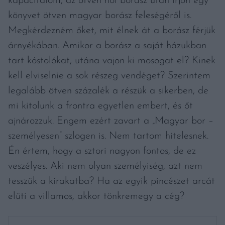
kapacitálom, az ötven női borász után írjon egy
könyvet ötven magyar borász feleségéről is.
Megkérdezném őket, mit élnek át a borász férjük
árnyékában. Amikor a borász a saját házukban
tart kóstolókat, utána vajon ki mosogat el? Kinek
kell elviselnie a sok részeg vendéget? Szerintem
legalább ötven százalék a részük a sikerben, de
mi kitolunk a frontra egyetlen embert, és őt
ajnározzuk. Engem ezért zavart a „Magyar bor –
személyesen” szlogen is. Nem tartom hitelesnek.
Én értem, hogy a sztori nagyon fontos, de ez
veszélyes. Aki nem olyan személyiség, azt nem
tesszük a kirakatba? Ha az egyik pincészet arcát
elüti a villamos, akkor tönkremegy a cég?