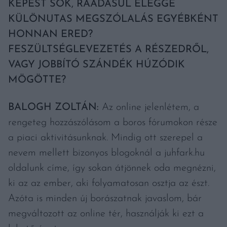
KÉPEST SOK, RÁADÁSUL ELÉGGÉ
KÜLÖNUTAS MEGSZÓLALÁS EGYÉBKÉNT
HONNAN ERED?
FESZÜLTSÉGLEVEZETÉS A RÉSZEDRŐL,
VAGY JOBBÍTÓ SZÁNDÉK HÚZÓDIK
MÖGÖTTE?
BALOGH ZOLTÁN:
Az online jelenlétem, a
rengeteg hozzászólásom a boros fórumokon része
a piaci aktivitásunknak. Mindig ott szerepel a
nevem mellett bizonyos blogoknál a juhfark.hu
oldalunk címe, így sokan átjönnek oda megnézni,
ki az az ember, aki folyamatosan osztja az észt.
Azóta is minden új borászatnak javaslom, bár
megváltozott az online tér, használják ki ezt a