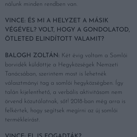
nálunk minden rendben van.
VINCE: ÉS MI A HELYZET A MÁSIK
VÉGÉVEL? VOLT, HOGY A GONDOLATOD,
ÖTLETED ELINDÍTOTT VALAMIT?
BALOGH ZOLTÁN:
Két évig voltam a Somlói
borvidék küldöttje a Hegyközségek Nemzeti
Tanácsában, szerintem most is lehetnék
választmányi tag a somlói hegyközségben. Így
talán kijelenthető, a verbális aktivitásom nem
örvend közutálatnak, sőt! 2018-ban még arra is
felkértek, hogy segítsek megírni az új somlói
termékleírást.
VINCE: EL IS FOGADTÁK?