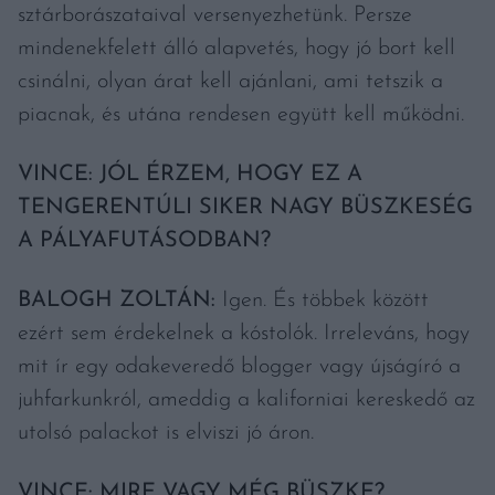
sztárborászataival versenyezhetünk. Persze
mindenekfelett álló alapvetés, hogy jó bort kell
csinálni, olyan árat kell ajánlani, ami tetszik a
piacnak, és utána rendesen együtt kell működni.
VINCE: JÓL ÉRZEM, HOGY EZ A
TENGERENTÚLI SIKER NAGY BÜSZKESÉG
A PÁLYAFUTÁSODBAN?
BALOGH ZOLTÁN:
Igen. És többek között
ezért sem érdekelnek a kóstolók. Irreleváns, hogy
mit ír egy odakeveredő blogger vagy újságíró a
juhfarkunkról, ameddig a kaliforniai kereskedő az
utolsó palackot is elviszi jó áron.
VINCE: MIRE VAGY MÉG BÜSZKE?