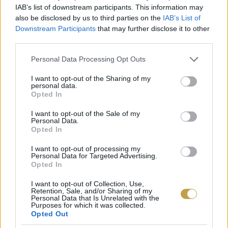
IAB’s list of downstream participants. This information may
also be disclosed by us to third parties on the
IAB’s List of
VINCE: MILYEN SZŐLŐFAJTÁKKAL
Downstream Participants
that may further disclose it to other
BŐVÍTENÉL?
third parties.
Please note that this website/app uses one or more Google
Personal Data Processing Opt Outs
BALOGH ZOLTÁN:
Szerintem az összes ősi
services and may gather and store information including but
not limited to your visit or usage behaviour. You may click to
I want to opt-out of the Sharing of my
magyar fajtát alapból engedélyezni kéne minden
personal data.
grant or deny consent to Google and its third-party tags to
Opted In
magyar borvidéken. De ha valaki Irsait akarna
use your data for below specified purposes in below Google
consent section.
Somlón, tőlem azt is megtehetné.
I want to opt-out of the Sale of my
Personal Data.
Opted In
VINCE: IRSAIVAL KÖZVETÍTENI A SOMLÓI
I want to opt-out of processing my
VULKANIKUSSÁGOT, EZ NEM FÁBÓL
Personal Data for Targeted Advertising.
Opted In
VASKARIKA?
I want to opt-out of Collection, Use,
Retention, Sale, and/or Sharing of my
BALOGH ZOLTÁN:
Ráspinak Sopronban volt
Personal Data that Is Unrelated with the
Purposes for which it was collected.
régebben nagy Irsai Olivér bora. Tudta
Opted Out