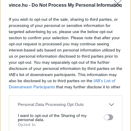
FELADATOK AZ ELŐDÖNTŐBEN
vince.hu -
Do Not Process My Personal Information
írásban megválaszolandó kérdések 30 percben
If you wish to opt-out of the sale, sharing to third parties, or
processing of your personal or sensitive information for
3 vörösbor vakkóstolása és beazonosítása 3
targeted advertising by us, please use the below opt-out
section to confirm your selection. Please note that after your
perc alatt
opt-out request is processed you may continue seeing
interest-based ads based on personal information utilized by
3 különböző hordós érlelést kapott ugyanazon
us or personal information disclosed to third parties prior to
your opt-out. You may separately opt-out of the further
bor elemzése 1 percben
disclosure of your personal information by third parties on the
IAB’s list of downstream participants. This information may
5 párlat felismerése
also be disclosed by us to third parties on the
IAB’s List of
Downstream Participants
that may further disclose it to other
third parties.
5 alkoholmentes ital felismerése és párosítása
Please note that this website/app uses one or more Google
vegán ételhez
Personal Data Processing Opt Outs
services and may gather and store information including but
not limited to your visit or usage behaviour. You may click to
I want to opt-out of the Sharing of my
personal data.
2 koktél felismerése
grant or deny consent to Google and its third-party tags to
Opted In
use your data for below specified purposes in below Google