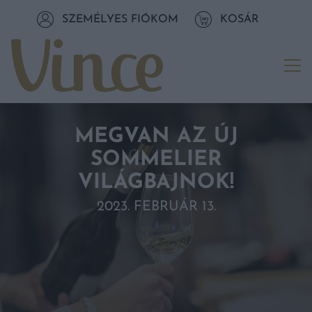
Tovább a navigációhoz
SZEMÉLYES FIÓKOM
KOSÁR
Tovább a tartalomhoz
Me
MEGVAN AZ ÚJ
SOMMELIER
VILÁGBAJNOK!
2023. FEBRUÁR 13.