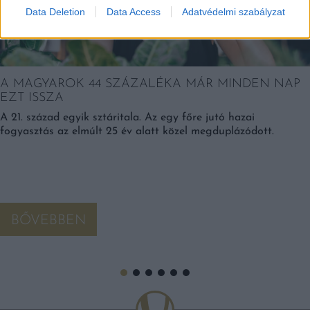
Data Deletion
Data Access
Adatvédelmi szabályzat
A MAGYAROK 44 SZÁZALÉKA MÁR MINDEN NAP
EZT ISSZA
A 21. század egyik sztáritala. Az egy főre jutó hazai
fogyasztás az elmúlt 25 év alatt közel megduplázódott.
BŐVEBBEN