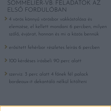
SOMMELIER-VB: FELADATOK AZ
ELSŐ FORDULÓBAN
4 vörös könnyű vörösbor vakkóstolása és
elemzése, el kellett mondani 6 percben, milyen
szőlő, évjárat, honnan és mi a közös bennük
erősített fehérbor részletes leírás 6 percben
100 kérdéses írásbeli 90 perc alatt
szerviz: 3 perc alatt 4 főnek fél palack
bordeaux-it dekantáló nélkül kitölteni