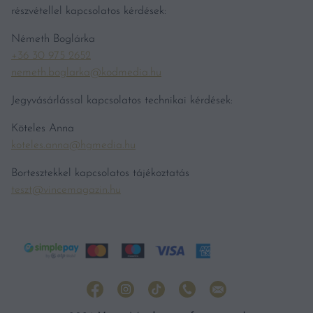
részvétellel kapcsolatos kérdések:
Németh Boglárka
+36 30 975 2652
nemeth.boglarka@kodmedia.hu
Jegyvásárlással kapcsolatos technikai kérdések:
Köteles Anna
koteles.anna@hgmedia.hu
Bortesztekkel kapcsolatos tájékoztatás
teszt@vincemagazin.hu