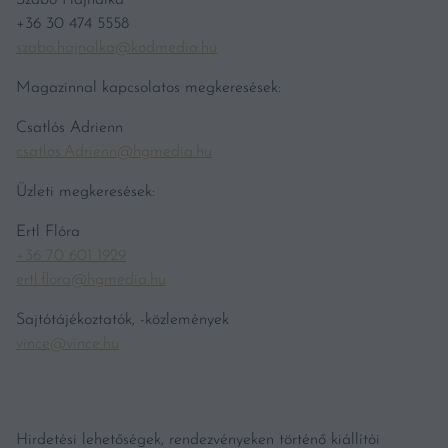
+36 30 474 5558
szabo.hajnalka@kodmedia.hu
Magazinnal kapcsolatos megkeresések:
Csatlós Adrienn
csatlos.Adrienn@hgmedia.hu
Üzleti megkeresések:
Ertl Flóra
+36 70 601 1929
ertl.flora@hgmedia.hu
Sajtótájékoztatók, -közlemények
vince@vince.hu
Hirdetési lehetőségek, rendezvényeken történő kiállítói