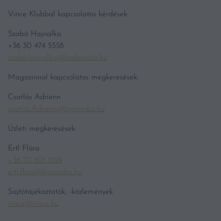
Vince Klubbal kapcsolatos kérdések:
Szabó Hajnalka
+36 30 474 5558
szabo.hajnalka@kodmedia.hu
Magazinnal kapcsolatos megkeresések:
Csatlós Adrienn
csatlos.Adrienn@hgmedia.hu
Üzleti megkeresések:
Ertl Flóra
+36 70 601 1929
ertl.flora@hgmedia.hu
Sajtótájékoztatók, -közlemények
vince@vince.hu