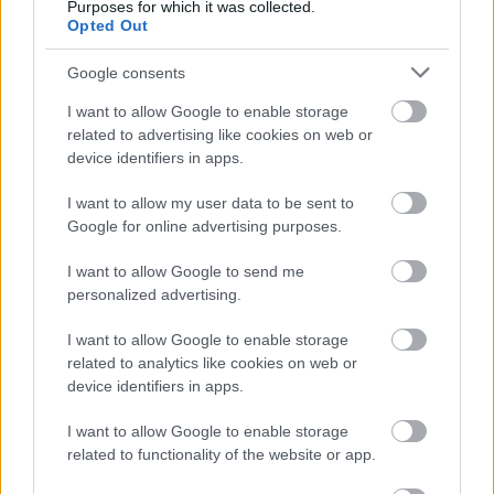
Purposes for which it was collected.
OLTREPÒ PAVESE ADOTTSÁGAI
Opted Out
ÉS FŐBB BORAI
Google consents
I want to allow Google to enable storage
related to advertising like cookies on web or
device identifiers in apps.
I want to allow my user data to be sent to
Google for online advertising purposes.
I want to allow Google to send me
personalized advertising.
I want to allow Google to enable storage
Fotó: Kalmár Borbála/Vince Magazin
related to analytics like cookies on web or
device identifiers in apps.
A talaj jellemzően a terra rossa, humuszban és
I want to allow Google to enable storage
related to functionality of the website or app.
agyagban gazdag. Szüret idején még bőven a