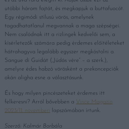
utóbbi három fajtát, és megkapjuk a buttafuocót.
Egy régimódi stílusú vörös, amelynek
tagadhatatlanul megvannak a maga szépségei.
Nem csalódnak itt a rizlingek kedvelői sem, a
kísérletezők számára pedig érdemes előítéleteket
hátrahagyva legalább egyszer megkóstolni a
Sangue di Guidát („Júdás vére” – a szerk.),
amelyre édes habzó vörösként a prekoncepciók
okán aligha esne a választásunk.
És hogy milyen pincészeteket érdemes itt
felkeresni? Arról bővebben a
Vince Magazin
2023/11. novemberi
lapszámában írtunk.
Szerző: Kalmár Borbála