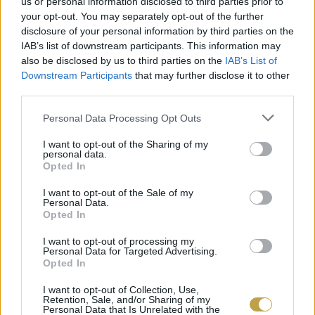
us or personal information disclosed to third parties prior to
km. Persze, a Pó vidékét homályos földrajzórai
your opt-out. You may separately opt-out of the further
emlékeinkből leginkább síkságnak képzeljük el,
disclosure of your personal information by third parties on the
de a fentebb már érintett nemes szomszédság
IAB’s list of downstream participants. This information may
also be disclosed by us to third parties on the
IAB’s List of
azért előrevetíti, hogy errefelé is akadnak
Downstream Participants
that may further disclose it to other
hegyek. Leginkább lélegzetelállítóak, sokszor
third parties.
olyan meredeken felfuttatott szőlősorokkal (akár
Please note that this website/app uses one or more Google
Personal Data Processing Opt Outs
services and may gather and store information including but
45 fokos is lehet), hogy hallani a levegőben a
not limited to your visit or usage behaviour. You may click to
I want to opt-out of the Sharing of my
borászok szőlőmunkásokért elsóhajtott imáit. Az
personal data.
grant or deny consent to Google and its third-party tags to
Opted In
átlagos kezdőmagasság 300 méter körüli, de
use your data for below specified purposes in below Google
consent section.
I want to opt-out of the Sale of my
nem ritka, hogy 600 méter felett is találunk itt
Personal Data.
sok esetben organikusan, fenntartható módon
Opted In
művelt ültetényeket.
I want to opt-out of processing my
Personal Data for Targeted Advertising.
Opted In
I want to opt-out of Collection, Use,
Retention, Sale, and/or Sharing of my
Personal Data that Is Unrelated with the