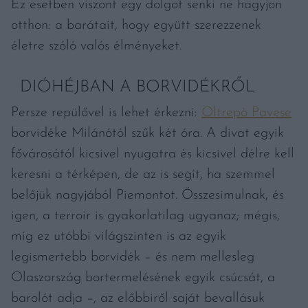
Ez esetben viszont egy dolgot senki ne hagyjon
otthon: a barátait, hogy együtt szerezzenek
életre szóló valós élményeket.
DIÓHÉJBAN A BORVIDÉKRŐL
Persze repülővel is lehet érkezni:
Oltrepò Pavese
borvidéke Milánótól szűk két óra. A divat egyik
fővárosától kicsivel nyugatra és kicsivel délre kell
keresni a térképen, de az is segít, ha szemmel
belőjük nagyjából Piemontot. Összesimulnak, és
igen, a terroir is gyakorlatilag ugyanaz; mégis,
míg ez utóbbi világszinten is az egyik
legismertebb borvidék – és nem mellesleg
Olaszország bortermelésének egyik csúcsát, a
barolót adja –, az előbbiről saját bevallásuk