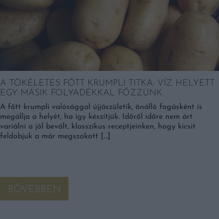
A TÖKÉLETES FŐTT KRUMPLI TITKA: VÍZ HELYETT
EGY MÁSIK FOLYADÉKKAL FŐZZÜNK
A főtt krumpli valósággal újjászületik, önálló fogásként is
megállja a helyét, ha így készítjük. Időről időre nem árt
variálni a jól bevált, klasszikus receptjeinken, hogy kicsit
feldobjuk a már megszokott […]
BŐVEBBEN