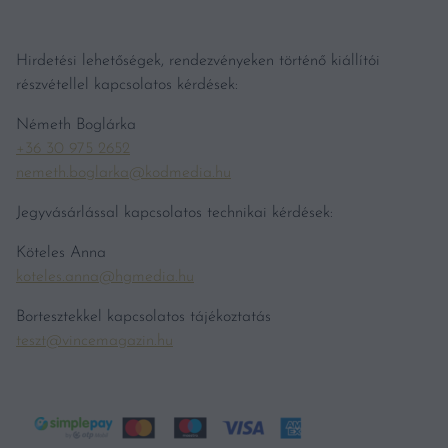
Hirdetési lehetőségek, rendezvényeken történő kiállítói
részvétellel kapcsolatos kérdések:
Németh Boglárka
+36 30 975 2652
nemeth.boglarka@kodmedia.hu
Jegyvásárlással kapcsolatos technikai kérdések:
Köteles Anna
koteles.anna@hgmedia.hu
Bortesztekkel kapcsolatos tájékoztatás
teszt@vincemagazin.hu