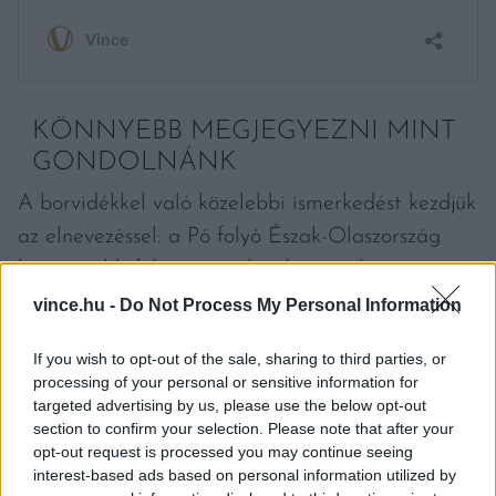
KÖNNYEBB MEGJEGYEZNI MINT
GONDOLNÁNK
A borvidékkel való közelebbi ismerkedést kezdjük
az elnevezéssel: a Pó folyó Észak-Olaszország
legnagyobb folyója, amelynek árterületén
termelik a rizottó alapanyagát, az „Oltrepò”
vince.hu -
Do Not Process My Personal Information
pedig azt jelenti, hogy a „Pón túli”. A Pavese tag
If you wish to opt-out of the sale, sharing to third parties, or
a régió fővárosából, Paviából ered. A borvidék
processing of your personal or sensitive information for
nagyjából egy szabályos háromszöget rajzol ki –
targeted advertising by us, please use the below opt-out
section to confirm your selection. Please note that after your
bár szerintem a szőlőfürt forma sokkal
opt-out request is processed you may continue seeing
helytállóbb –, amelynek minden oldala 30-30
interest-based ads based on personal information utilized by