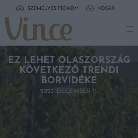
Tovább a navigációhoz
SZEMÉLYES FIÓKOM
KOSÁR
Tovább a tartalomhoz
Me
EZ LEHET OLASZORSZÁG
KÖVETKEZŐ TRENDI
BORVIDÉKE
2023. DECEMBER 11.