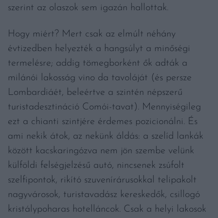
szerint az olaszok sem igazán hallottak.
Hogy miért? Mert csak az elmúlt néhány
évtizedben helyezték a hangsúlyt a minőségi
termelésre; addig tömegborként ők adták a
milánói lakosság vino da tavoláját (és persze
Lombardiáét, beleértve a szintén népszerű
turistadesztináció Comói-tavat). Mennyiségileg
ezt a chianti szintjére érdemes pozicionálni. És
ami nekik átok, az nekünk áldás: a szelíd lankák
között kacskaringózva nem jön szembe velünk
külföldi felségjelzésű autó, nincsenek zsúfolt
szelfipontok, rikító szuvenírárusokkal telipakolt
nagyvárosok, turistavadász kereskedők, csillogó
kristálypoharas hotelláncok. Csak a helyi lakosok