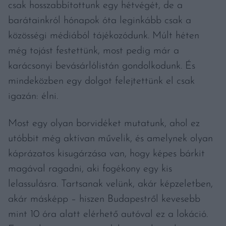
csak hosszabbítottunk egy hétvégét, de a
barátainkról hónapok óta leginkább csak a
közösségi médiából tájékozódunk. Múlt héten
még tojást festettünk, most pedig már a
karácsonyi bevásárlólistán gondolkodunk. És
mindeközben egy dolgot felejtettünk el csak
igazán: élni.
Most egy olyan borvidéket mutatunk, ahol ez
utóbbit még aktívan művelik, és amelynek olyan
káprázatos kisugárzása van, hogy képes bárkit
magával ragadni, aki fogékony egy kis
lelassulásra. Tartsanak velünk, akár képzeletben,
akár másképp – hiszen Budapestről kevesebb
mint 10 óra alatt elérhető autóval ez a lokáció.