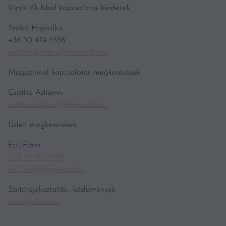
Vince Klubbal kapcsolatos kérdések:
Szabó Hajnalka
+36 30 474 5558
szabo.hajnalka@kodmedia.hu
Magazinnal kapcsolatos megkeresések:
Csatlós Adrienn
csatlos.Adrienn@hgmedia.hu
Üzleti megkeresések:
Ertl Flóra
+36 70 601 1929
ertl.flora@hgmedia.hu
Sajtótájékoztatók, -közlemények
vince@vince.hu