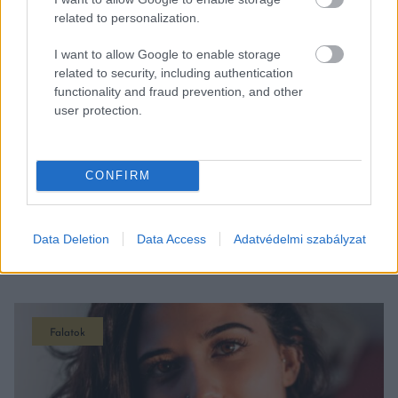
related to personalization.
I want to allow Google to enable storage
related to security, including authentication
functionality and fraud prevention, and other
user protection.
LÉTEZIK EGY SOKKAL JOBB REGGELI ITAL,
MINT A KÁVÉ
A reggeli ital, ami tápanyagban és ízben gazdagabb mint
a tea, és több energiát biztosít, mint a kávé. Az elmúlt
CONFIRM
években széles körben elterjedt a zöld színű ital, az
úgynevezett […]
Data Deletion
Data Access
Adatvédelmi szabályzat
BŐVEBBEN
Falatok