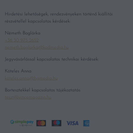
Hirdetési lehetőségek, rendezvényeken történő kiállítói
részvétellel kapcsolatos kérdések:
Németh Boglárka
+36 30 975 2652
nemeth.boglarka@kodmedia.hu
Jegyvásárlással kapcsolatos technikai kérdések:
Köteles Anna
koteles.anna@hgmedia.hu
Bortesztekkel kapcsolatos tájékoztatás
teszt@vincemagazin.hu