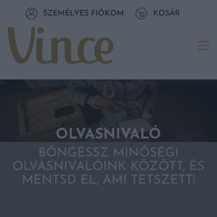
Tovább a navigációhoz
SZEMÉLYES FIÓKOM
KOSÁR
Tovább a tartalomhoz
Me
OLVASNIVALÓ
BÖNGÉSSZ MINŐSÉGI
OLVASNIVALÓINK KÖZÖTT, ÉS
MENTSD EL, AMI TETSZETT!