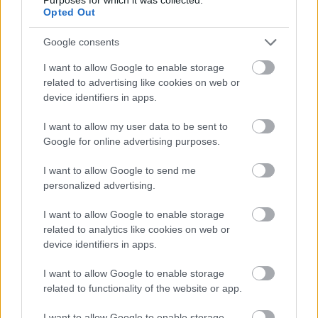
ÓVA INTENEK AZ
Opted Out
ORVOSOK AZ ITALOK ÚJ
Google consents
SZTÁRJÁTÓL
I want to allow Google to enable storage
Csupa természetes anyagot tartalmaz, de még is van vele
related to advertising like cookies on web or
egy nagy baj. Rövid idő alatt letarolta a TikTokot az
device identifiers in apps.
úgynevezett kortizolkoktél. A koktél a nevét a mellékvese
által termelt hormonról […]
I want to allow my user data to be sent to
Google for online advertising purposes.
BŐVEBBEN
I want to allow Google to send me
personalized advertising.
I want to allow Google to enable storage
Kortyok
related to analytics like cookies on web or
device identifiers in apps.
I want to allow Google to enable storage
related to functionality of the website or app.
I want to allow Google to enable storage