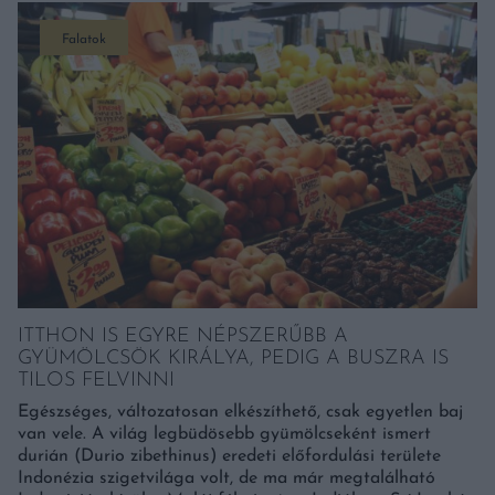
Falatok
ITTHON IS EGYRE NÉPSZERŰBB A
GYÜMÖLCSÖK KIRÁLYA, PEDIG A BUSZRA IS
TILOS FELVINNI
Egészséges, változatosan elkészíthető, csak egyetlen baj
van vele. A világ legbüdösebb gyümölcseként ismert
durián (Durio zibethinus) eredeti előfordulási területe
Indonézia szigetvilága volt, de ma már megtalálható