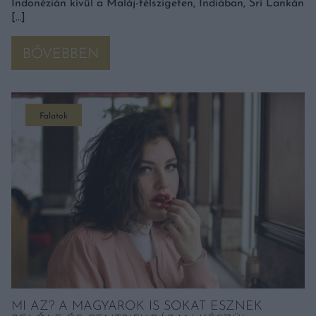
Indonézián kívül a Maláj-félszigeten, Indiában, Srí Lankán
[…]
BŐVEBBEN
Falatok
MI AZ? A MAGYAROK IS SOKAT ESZNEK