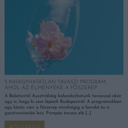
5 KIHAGYHATATLAN TAVASZI PROGRAM,
AHOL AZ ÉLMÉNYEKÉ A FŐSZEREP
A Balatontól Ausztráliáig kalandozhatunk tavasszal akár
úgy is, hogy ki sem lépünk Budapestről. A programokban
egy közös van: a főszerep mindvégig a boroké és a
gasztronómiáé lesz. Pompás tavasz elé […]
BŐVEBBEN