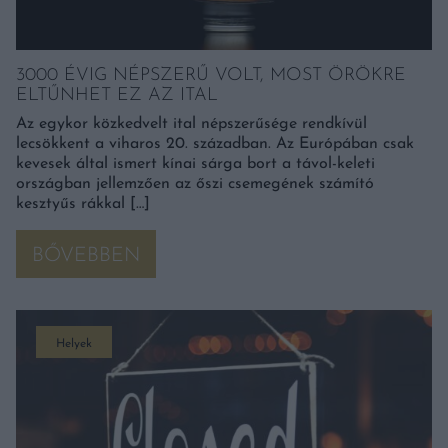
3000 ÉVIG NÉPSZERŰ VOLT, MOST ÖRÖKRE
ELTŰNHET EZ AZ ITAL
Az egykor közkedvelt ital népszerűsége rendkívül
lecsökkent a viharos 20. században. Az Európában csak
kevesek által ismert kínai sárga bort a távol-keleti
országban jellemzően az őszi csemegének számító
kesztyűs rákkal […]
BŐVEBBEN
Helyek