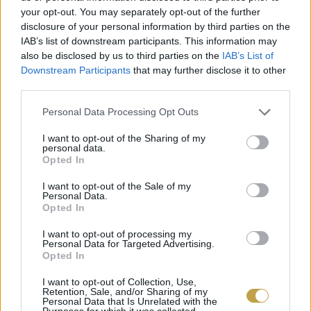
your opt-out. You may separately opt-out of the further
koktélt is kóstolhatunk. A tequila ma három kifejezést rejt
magában: egy mexikói város, az ital és […]
disclosure of your personal information by third parties on the
IAB’s list of downstream participants. This information may
also be disclosed by us to third parties on the
IAB’s List of
BŐVEBBEN
Downstream Participants
that may further disclose it to other
third parties.
Please note that this website/app uses one or more Google
Personal Data Processing Opt Outs
services and may gather and store information including but
Kortyok
not limited to your visit or usage behaviour. You may click to
I want to opt-out of the Sharing of my
personal data.
grant or deny consent to Google and its third-party tags to
Opted In
use your data for below specified purposes in below Google
consent section.
I want to opt-out of the Sale of my
Personal Data.
Opted In
I want to opt-out of processing my
Personal Data for Targeted Advertising.
Opted In
I want to opt-out of Collection, Use,
Retention, Sale, and/or Sharing of my
Personal Data that Is Unrelated with the
Purposes for which it was collected.