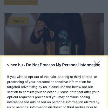
Kortyok
vince.hu -
Do Not Process My Personal Information
If you wish to opt-out of the sale, sharing to third parties, or
processing of your personal or sensitive information for
ÜNNEPELJÜK A MARGARITA VILÁGNAPJÁT
targeted advertising by us, please use the below opt-out
FEBRUÁR 17-23. KÖZÖTT A VOLCÁN DE MI
section to confirm your selection. Please note that after your
TIERRA TEQUILÁVAL!
opt-out request is processed you may continue seeing
interest-based ads based on personal information utilized by
Kedvenc bárjaink most két Margaritával várnak, a
us or personal information disclosed to third parties prior to
klasszikus recept mellett egy kis csavarral elkészített