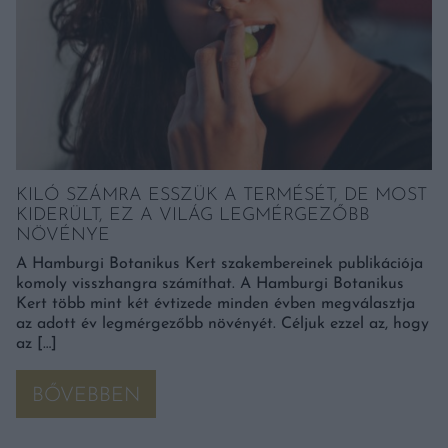
KILÓ SZÁMRA ESSZÜK A TERMÉSÉT, DE MOST
KIDERÜLT, EZ A VILÁG LEGMÉRGEZŐBB
NÖVÉNYE
A Hamburgi Botanikus Kert szakembereinek publikációja
komoly visszhangra számíthat. A Hamburgi Botanikus
Kert több mint két évtizede minden évben megválasztja
az adott év legmérgezőbb növényét. Céljuk ezzel az, hogy
az […]
BŐVEBBEN