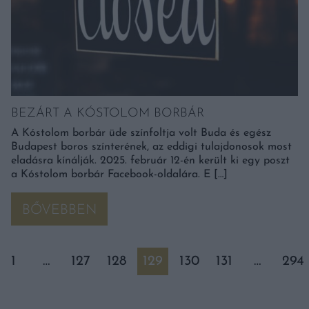
BEZÁRT A KÓSTOLOM BORBÁR
A Kóstolom borbár üde színfoltja volt Buda és egész
Budapest boros színterének, az eddigi tulajdonosok most
eladásra kínálják. 2025. február 12-én került ki egy poszt
a Kóstolom borbár Facebook-oldalára. E […]
BŐVEBBEN
1
…
127
128
129
130
131
…
294