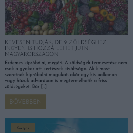
KEVESEN TUDJÁK, DE 9 ZÖLDSÉGHEZ
INGYEN IS HOZZÁ LEHET JUTNI
MAGYARORSZÁGON
Érdemes kipróbálni, megéri. A zöldségek termesztése nem
csak a gyakorlott kertészek kiváltsága. Akik most
szeretnék kipróbálni magukat, akár egy kis balkonon
vagy házuk udvarában is megtermelhetik a friss
zöldségeket. Bár […]
BŐVEBBEN
Kortyok