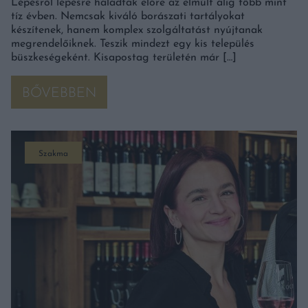
Lépésről lépésre haladtak előre az elmúlt alig több mint
tíz évben. Nemcsak kiváló borászati tartályokat
készítenek, hanem komplex szolgáltatást nyújtanak
megrendelőiknek. Teszik mindezt egy kis település
büszkeségeként. Kisapostag területén már […]
BŐVEBBEN
Szakma