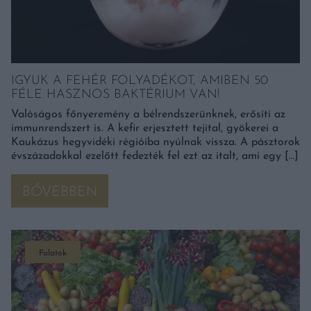
IGYUK A FEHÉR FOLYADÉKOT, AMIBEN 50
FÉLE HASZNOS BAKTÉRIUM VAN!
Valóságos főnyeremény a bélrendszerünknek, erősíti az
immunrendszert is. A kefir erjesztett tejital, gyökerei a
Kaukázus hegyvidéki régióiba nyúlnak vissza. A pásztorok
évszázadokkal ezelőtt fedezték fel ezt az italt, ami egy […]
BŐVEBBEN
Falatok