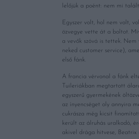
lelőjük a poént: nem mi talált
Egyszer volt, hol nem volt, v
özvegye vette át a boltot. Mi
a vevők szóvá is tettek. Nem 
neked customer service), amel
első fánk.
A francia vérvonal a fánk elt
Tuileriákban megtartott álar
egyszerű gyermekének öltözve 
az ínyencséget oly annyira m
cukrásza még kicsit finomítot
került az álruhás uralkodó, é
akivel drága hitvese, Beatrix