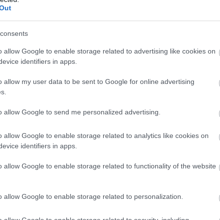
Out
consents
o allow Google to enable storage related to advertising like cookies on
evice identifiers in apps.
lég nagy bizonyossággal rajzolódik ki, hogy a farsangi
o allow my user data to be sent to Google for online advertising
 évezredek óta ismerjük – még ha akkoriban nyilvánva
s.
rméket az elkészítéséhez, és vélhetően kevésbé volt é
to allow Google to send me personalized advertising.
 tél végén, amikor már nem sok élelem maradhatott 
k át őseink fánkkal, amely a böjtöt megelőző időszak
o allow Google to enable storage related to analytics like cookies on
, és nem csak nálunk. A fentebb említett lukumadészt 
evice identifiers in apps.
észítik a törökök és az arabok is. Ezek egyébként kis
o allow Google to enable storage related to functionality of the website
alók között szerepel az
olívaolaj
.
o allow Google to enable storage related to personalization.
o allow Google to enable storage related to security, including