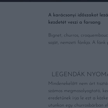
A karácsonyi időszakot lezá
kezdetét veszi a farsang
.
Bignet, churros, croquembouch
saját, nemzeti fánkja. A fánk
LEGENDÁK NYOM
Mindenekelőtt nem árt tisztáz
számos megmosolyogtató, kedv
eredetűnek írja le ezt a köz
utunkon egy churrosbárban el