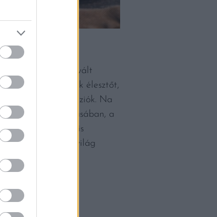
 időszak jelképévé vált
lóan nem használtak élesztőt,
des, mint a mai verziók. Na
a családok háztartásában, a
 utolsó lakomáinak is
a görögökön túl a világ
 gömbök, és közös