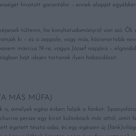
rességét hivatott garantálni – ennek alapját egyébkén
képesek túltenni, ha konyhatudományról van szó. Ők a
omják ki – ez a zeppole, vagy más, közismertebb nevé
 hanem március 19-re, vagyis József napjára – elgondo
ágban böjt idején tartanak ilyen habzsidőzsit.
TA MÁS MŰFAJ
 is, amelyek egész évben falják a fánkot: Spanyolors
A churros persze egy kicsit különbözik már attól, amit
ett égetett tészta adja, és egy egészen új (fánk)világ