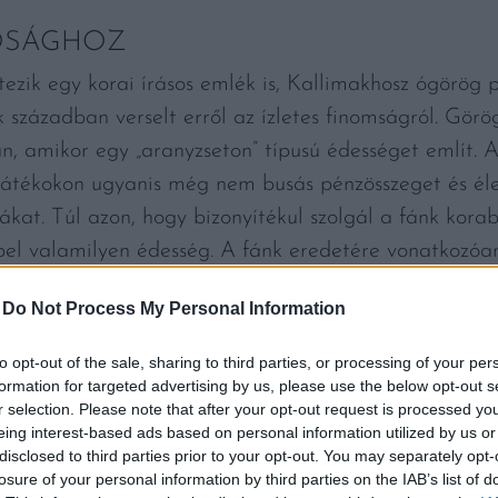
ÓSÁGHOZ
tezik egy korai írásos emlék is, Kallimakhosz ógörög 
 században verselt erről az ízletes finomságról. Görö
, amikor egy „aranyzseton” típusú édességet említ. Az
játékokon ugyanis még nem busás pénzösszeget és él
kat. Túl azon, hogy bizonyítékul szolgál a fánk korabe
pel valamilyen édesség. A fánk eredetére vonatkozó
yenesen II. Ramszesz fáraó sírjából (Ramszesz az i. e
-
Do Not Process My Personal Information
t is ábrázolnak.
to opt-out of the sale, sharing to third parties, or processing of your per
formation for targeted advertising by us, please use the below opt-out s
r selection. Please note that after your opt-out request is processed y
eing interest-based ads based on personal information utilized by us or
disclosed to third parties prior to your opt-out. You may separately opt-
losure of your personal information by third parties on the IAB’s list of