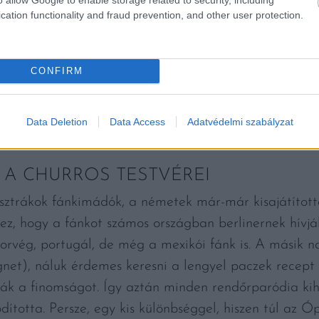
cation functionality and fraud prevention, and other user protection.
CONFIRM
Data Deletion
Data Access
Adatvédelmi szabályzat
 A CHURROS TESTVÉREI
sztrákok fánkimádók, a németek már-már kisajátítot
ez, hogy a fánkot számos országban berlinernek hívjá
 norvég, portugál, de még a mexikói fánk is. A másik 
net), náluk érdemes keresni a lengyel paczek recept g
ák a finomságot. Így aztán minden rendőrparódia kih
ította. Persze, egy kis különbséggel, hiszen túl az Óp