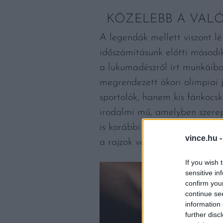
KÖZELEBB A VAL
A legendák mellett viszont lé
időszámításunk előtti második
a lukumadészről írt munkáiban
megrendezett ókori olimpiai 
sportolók, hanem kis fánkocská
irodalmi mű, amelyben szere
is korábbi emlék, méghozzá eg
vince.hu 
a rajzok vélhetően fánksütőke
If you wish 
sensitive in
confirm you
continue se
information 
further disc