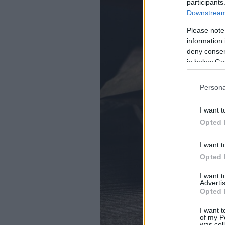
participants
Downstream 
Please note
information 
deny consent
in below Go
Persona
I want t
Opted 
I want t
Opted 
I want 
Advertis
Opted 
I want t
of my P
was col