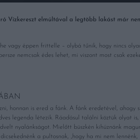
ró Vízkereszt elmúltával a legtöbb lakást már nem
e vagy éppen frittelle – olybá tűnik, hogy nincs oly
 persze nemcsak édes lehet, mi viszont most csak ezek
ÁBAN
ni, honnan is ered a fánk. A fánk eredetével, ahogy 
es legenda létezik. Ráadásul találni köztük olyat is
kedvelt nyalánkságot. Mielőtt büszkén kihúznánk magun
dicsekednénk a pultosnak, „hogy ha mi nem lennénk, 