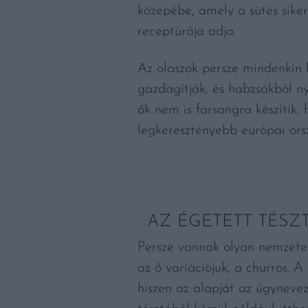
közepébe, amely a sütés sike
receptúrája adja.
Az olaszok persze mindenkin 
gazdagítják, és habzsákból ny
ők nem is farsangra készítik,
legkeresztényebb európai orsz
AZ ÉGETETT TÉSZ
Persze vannak olyan nemzetek
az ő variációjuk, a churros. 
hiszen az alapját az úgynevez