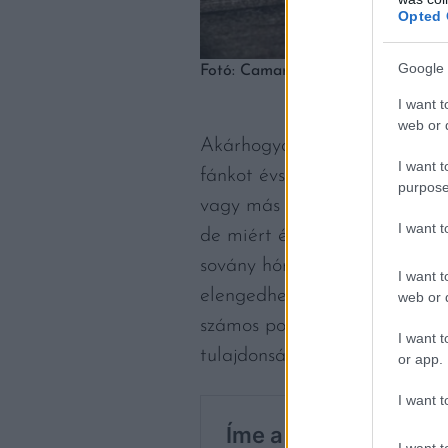
Opted 
Google 
Fotó: Camara Negra/Unsplash
I want t
web or d
Akárhogyan is, a fentiekből e
I want t
fánkot évszázadok, sőt talán
purpose
vagy más modern sütőipari te
I want 
de miért éppen a farsang? A
sovány hónapokat vészelhetté
I want t
elengedhetetlen ételévé vált
web or d
számos pontján megtaláljuk: k
I want t
tulajdonságuk, hogy a hozzáv
or app.
I want t
I want t