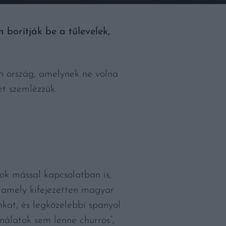
 borítják be a tűlevelek,
an ország, amelynek ne volna
et szemlézzük.
sok mással kapcsolatban is,
, amely kifejezetten magyar
kat, és legközelebbi spanyol
nálatok sem lenne churros”,