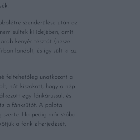
sék.
jobblétre szenderülése után az
 nem sültek ki idejében, amit
darab kenyér tésztát (nesze
an landolt, és így sült ki az
né feltehetőleg unatkozott a
t, hát kiszökött, hogy a nép
álkozott egy fánkárussal, és
e a fánksütőt. A palota
ág-szerte. Ha pedig már szóba
ötjük a fánk elterjedését,