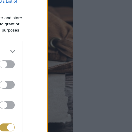
B’s List of
er and store
to grant or
ed purposes