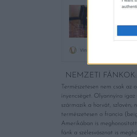
authenti
NEMZETI FÁNKOK:
Természetesen nem csak az o
ínyencséget. Olyannyira igaz 
származik a horvát, szlovén,
természetesen a francia (beig
Amerikában is meghonosított
fánk a szélesvásznat is meghód