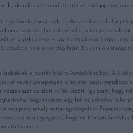
uk ki, de a konkrét eredettörténet előtt jöjjenek a me
olt egy Krapfen nevű pékség Ausztriában, ahol a pék 
vel nem szeretett hajnalban kelni, a kenyerek sokszor
volt ez a pékné ínyére, így hozzájuk akart vágni egy 
y azonban nem a vendég fején, ha nem a sistergő zsírb
erjedésének eredetét Mária Antóniához köti. A király
cos karneváli ünnepségen, s ha már úgyis maszkban vol
nézzen szét az alatt valók között. Így esett, hogy tal
egkedvelte, hogy másnap egy ből az udvarba is kérett
t a recepten, amely aztán így terjedt el Franciaorsz
rdemes azt is megjegyezni, hogy mi Mátyás királyhoz k
 ismertette meg.