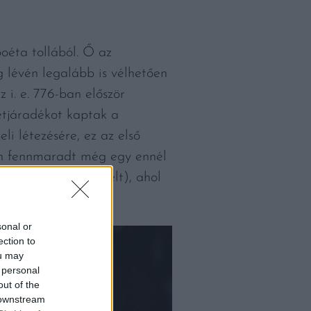
poéta tollából. Ő az
g lévén legalább is vélhetően
 i. e. 776-ban először
etjáradékot kaptak a
li létezésére, ez az első
an fennmaradt még egy ennél
. 1200-as években élt), ahol
sonal or
ection to
ou may
 personal
out of the
 downstream