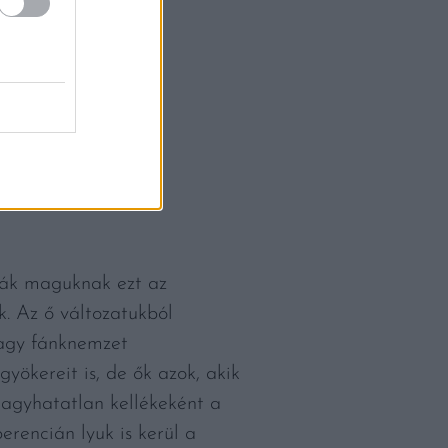
ták maguknak ezt az
k. Az ő változatukból
nagy fánknemzet
yökereit is, de ők azok, akik
agyhatatlan kellékeként a
erencián lyuk is kerül a