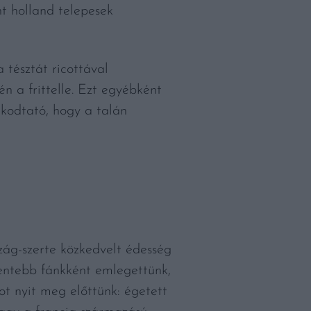
t holland telepesek
 tésztát ricottával
n a frittelle. Ezt egyébként
lkodtató, hogy a talán
zág-szerte közkedvelt édesség
 fentebb fánkként emlegettünk,
ot nyit meg előttünk: égetett