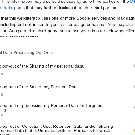
. This information may also be disclosed by us to third parties on the
IA
Participants
that may further disclose it to other third parties.
 that this website/app uses one or more Google services and may gath
including but not limited to your visit or usage behaviour. You may click 
 to Google and its third-party tags to use your data for below specifi
ogle consent section.
l Data Processing Opt Outs
o opt-out of the Sharing of my personal data.
In
o opt-out of the Sale of my Personal Data.
In
to opt-out of processing my Personal Data for Targeted
ing.
In
o opt-out of Collection, Use, Retention, Sale, and/or Sharing
ersonal Data that Is Unrelated with the Purposes for which it
lected.