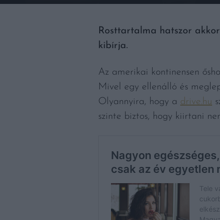
Rosttartalma hatszor akkora
kibírja.
Az amerikai kontinensen ősho
Mivel egy ellenálló és meglep
Olyannyira, hogy a
drive.hu
s
szinte biztos, hogy kiirtani n