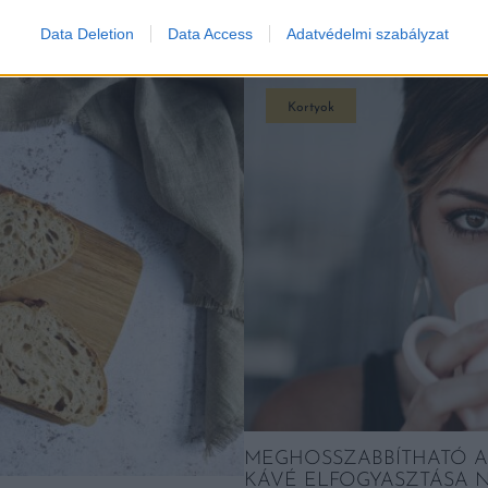
K
Data Deletion
Data Access
Adatvédelmi szabályzat
Kortyok
MEGHOSSZABBÍTHATÓ A 
KÁVÉ ELFOGYASZTÁSA N