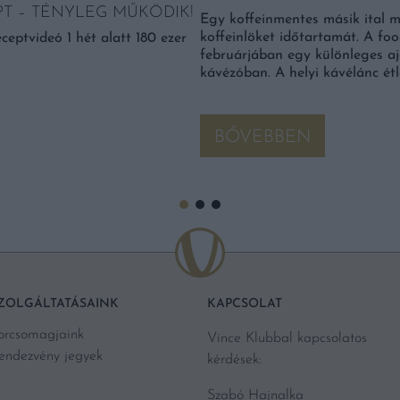
PT – TÉNYLEG MŰKÖDIK!
Egy koffeinmentes másik ital m
koffeinlöket időtartamát. A f
ceptvideó 1 hét alatt 180 ezer
februárjában egy különleges ajá
kávézóban. A helyi kávélánc ét
BŐVEBBEN
ZOLGÁLTATÁSAINK
KAPCSOLAT
orcsomagjaink
Vince Klubbal kapcsolatos
endezvény jegyek
kérdések:
Szabó Hajnalka