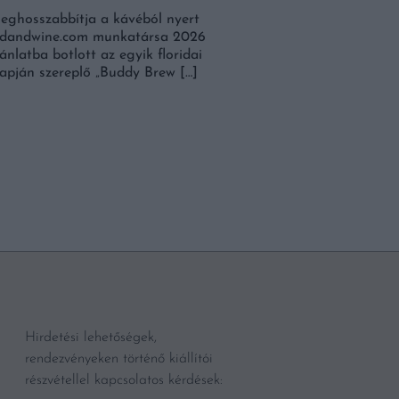
eghosszabbítja a kávéból nyert
Kiváltható a lékelés és 
oodandwine.com munkatársa 2026
legérettebb görögdinnye
nlatba botlott az egyik floridai
lapján szereplő „Buddy Brew […]
BŐVEBBEN
Hirdetési lehetőségek,
rendezvényeken történő kiállítói
részvétellel kapcsolatos kérdések: