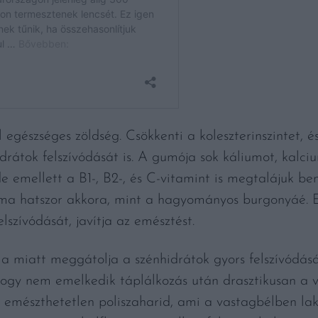
 egészséges zöldség. Csökkenti a koleszterinszintet,
idrátok felszívódását is. A gumója sok káliumot, kalc
 de emellett a B1-, B2-, és C-vitamint is megtalájuk be
alma hatszor akkora, mint a hagyományos burgonyáé.
lszívódását, javítja az emésztést.
 miatt meggátolja a szénhidrátok gyors felszívódását
ogy nem emelkedik táplálkozás után drasztikusan a v
 emészthetetlen poliszaharid, ami a vastagbélben la