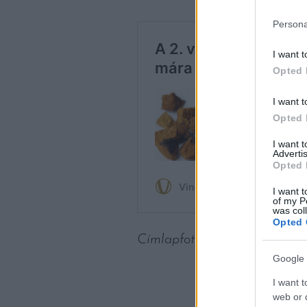
Persona
I want t
Opted 
I want t
Opted 
I want 
Advertis
Opted 
I want t
of my P
was col
Opted 
Címlapfotó: Jason Briscoe / 
Google 
I want t
web or d