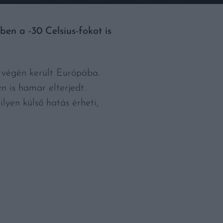
en a -30 Celsius-fokot is
 végén került Európába.
n is hamar elterjedt.
lyen külső hatás érheti,