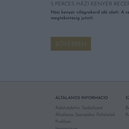
5 PERCES HÁZI KENYÉR RECE
zajlott kutatások
ileg megemelheti ugyan
Házi kenyér világrekord idő alatt. A re
arra, hogy mértékletes
megtekintésig jutott.
lakulásának […]
BŐVEBBEN
ÁLTALÁNOS INFORMÁCIÓ
S
Adatvédelmi Szabályzat
B
Általános Szerződési Feltételek
R
Profilom
Impresszum