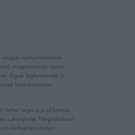
 és magas rosttartalmának
iumot, magnéziumot, vasat,
nne. Egyik legfontosabb jó
 Ennek következtében
, tehát segít a jó glikémiás
ér cukorszintje. Megtalálható
kozó bélbaktériumokat