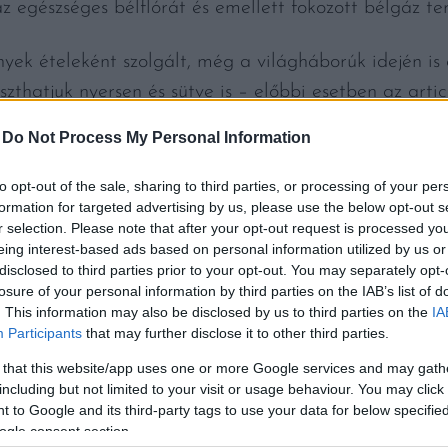
az egészséges bélflórát és emellett fokozott bélgáz te
ek ételeként szolgált, még a világháborúk idején is e
szthatjuk nyersen és sütve is – előbbi esetben az arti
 elkészítve az
édesburgonyá
ra emlékeztet. Az angols
-
Do Not Process My Personal Information
rről a kettősségről kapta. Kinézetre viszont leginká
to opt-out of the sale, sharing to third parties, or processing of your per
formation for targeted advertising by us, please use the below opt-out s
r selection. Please note that after your opt-out request is processed y
álhatjuk is burgonyaként: salátát, pürét, savanyúságo
eing interest-based ads based on personal information utilized by us or
szíthetünk belőle. Felhasználás előtt a krumplihoz has
disclosed to third parties prior to your opt-out. You may separately opt-
losure of your personal information by third parties on the IAB’s list of
. This information may also be disclosed by us to third parties on the
IA
Participants
that may further disclose it to other third parties.
thon, akkor érdemes tudni, hogy a növényt a gumóról 
 that this website/app uses one or more Google services and may gath
 fagyállók és a szárazságot is remekül tűrik, bár alap
including but not limited to your visit or usage behaviour. You may click 
 hogy nincs nagyon természetes ellenségük és kevés b
 to Google and its third-party tags to use your data for below specifi
ogle consent section.
r elültethetjük, a csicsóka jellemzően ősz végére, n