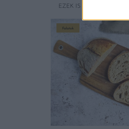
EZEK IS ÉRDEKELHETNE
Falatok
DALMI ÚJ