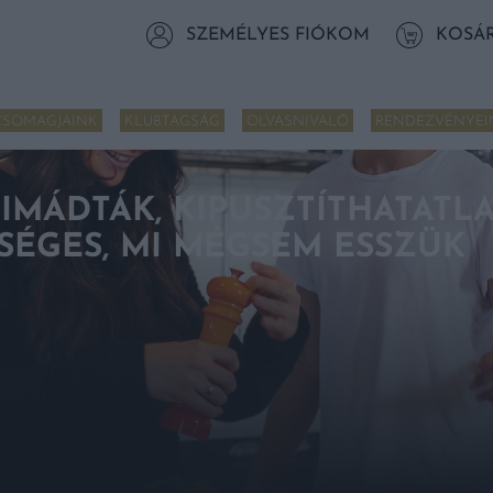
SZEMÉLYES FIÓKOM
KOSÁ
CSOMAGJAINK
KLUBTAGSÁG
OLVASNIVALÓ
RENDEZVÉNYEI
IMÁDTÁK, KIPUSZTÍTHATATLA
ÉGES, MI MÉGSEM ESSZÜK