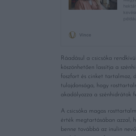
Ráadásul a csicsóka rendkívül
köszönhetően lassítja a szénh
foszfort és cinket tartalmaz,
tulajdonsága, hogy rosttart
akadályozza a szénhidrátok fe
A csicsóka magas rosttartalma
érték megtartásában azzal, h
benne továbbá az inulin nevű