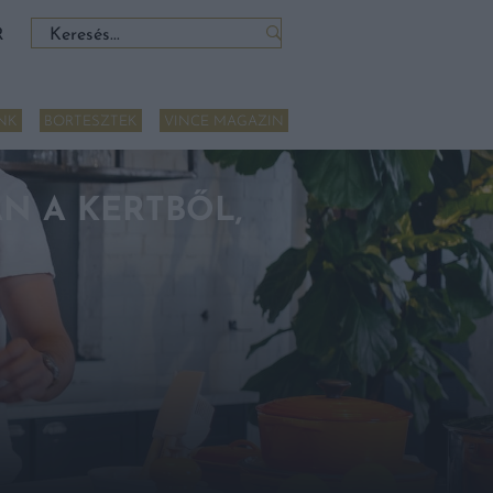
Keresés:
R
NK
BORTESZTEK
VINCE MAGAZIN
N A KERTBŐL,