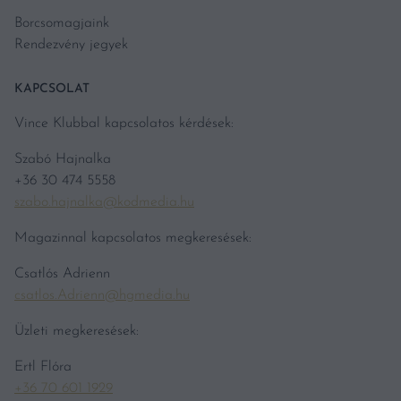
Borcsomagjaink
Rendezvény jegyek
KAPCSOLAT
Vince Klubbal kapcsolatos kérdések:
Szabó Hajnalka
+36 30 474 5558
szabo.hajnalka@kodmedia.hu
Magazinnal kapcsolatos megkeresések:
Csatlós Adrienn
csatlos.Adrienn@hgmedia.hu
Üzleti megkeresések:
Ertl Flóra
+36 70 601 1929