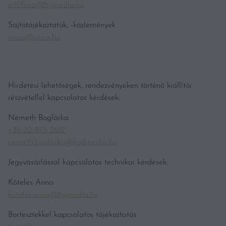
ertl.flora@hgmedia.hu
Sajtótájékoztatók, -közlemények
vince@vince.hu
Hirdetési lehetőségek, rendezvényeken történő kiállítói
részvétellel kapcsolatos kérdések:
Németh Boglárka
+36 30 975 2652
nemeth.boglarka@kodmedia.hu
Jegyvásárlással kapcsolatos technikai kérdések:
Köteles Anna
koteles.anna@hgmedia.hu
Bortesztekkel kapcsolatos tájékoztatás