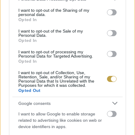
recept
, ami szintén édesburgonyával kéeszül.
services and may gather and store information including but
not limited to your visit or usage behaviour. You may click to
I want to opt-out of the Sharing of my
personal data.
grant or deny consent to Google and its third-party tags to
Opted In
use your data for below specified purposes in below Google
consent section.
I want to opt-out of the Sale of my
Personal Data.
Opted In
I want to opt-out of processing my
Personal Data for Targeted Advertising.
Opted In
I want to opt-out of Collection, Use,
Retention, Sale, and/or Sharing of my
Personal Data that Is Unrelated with the
Purposes for which it was collected.
Opted Out
Google consents
Címlapfotó: Louis Hansel / Unsplash
I want to allow Google to enable storage
related to advertising like cookies on web or
device identifiers in apps.