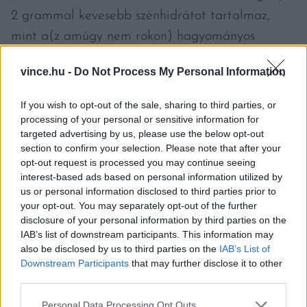
2 grammal kevesebb szénhidrátot tartalmaz,
mint a(z amúgy nem rokon) hagyományos
krumpli. Mindazonáltal a szénhidrátokon belül
vince.hu -
Do Not Process My Personal Information
5,7 gramm az egyszerű cukor tartalma, míg a
mezei krumplinál ez az érték csak 0,9 gramm.
If you wish to opt-out of the sale, sharing to third parties, or
Egy több mérést összegző
tanulmány
szerint a
processing of your personal or sensitive information for
targeted advertising by us, please use the below opt-out
főtt édesburgonya jobban megemeli a
section to confirm your selection. Please note that after your
vércukorszintet az egyszerű főtt krumplival
opt-out request is processed you may continue seeing
interest-based ads based on personal information utilized by
szemben. Arra érzékenyek tehát mértékkel egyék.
us or personal information disclosed to third parties prior to
your opt-out. You may separately opt-out of the further
+1 RECEPT
disclosure of your personal information by third parties on the
IAB’s list of downstream participants. This information may
Az édesburgonya egy a konyhában nagyon
also be disclosed by us to third parties on the
IAB’s List of
Downstream Participants
that may further disclose it to other
változatosan felhasználható és feldolgozható
third parties.
zöldség. Legjobb bizonyíték erre ez a
sütemény
Please note that this website/app uses one or more Google
Personal Data Processing Opt Outs