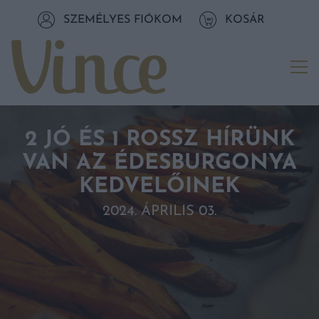
Tovább a navigációhoz
SZEMÉLYES FIÓKOM
KOSÁR
Tovább a tartalomhoz
Me
2 JÓ ÉS 1 ROSSZ HÍRÜNK
VAN AZ ÉDESBURGONYA
KEDVELŐINEK
2024. ÁPRILIS 03.