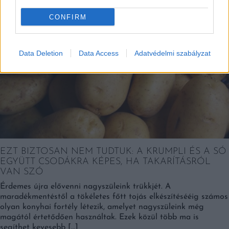
Falatok
CONFIRM
Data Deletion
Data Access
Adatvédelmi szabályzat
EZT BIZTOSAN NEM TUDTUK: A KRUMPLI ÉS A SÓ
EGYÜTT CSODÁKRA KÉPES, HA TAKARÍTÁSRÓL
VAN SZÓ
Érdemes újra elővenni nagyszüleink trükkjét. A
maradékmentéstől a tökéletes főtt tojás elkészítésééig számos
olyan konyhai fortély létezik, amelyet nagyszüleink még
magától értetődően használtak. Ezek közül több ma is
segíthet kevesebb […]