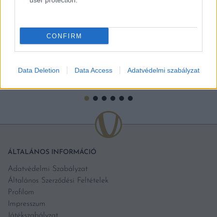
user protection.
kizárólag fehérborokat befogadó borverseny szervezői. 2024.
március 17-18. kerül megrendezésre a franciaországi
Strasbourgban a Le Mondial des Vins Blancs-ra. A világ egyik
CONFIRM
[…]
BŐVEBBEN
Data Deletion
Data Access
Adatvédelmi szabályzat
ÁLTALÁNOS INFORMÁCIÓ
Adatvédelmi Szabályzat
Általános Szerződési Feltételek
Profilom
Impresszum
Játékszabályzat