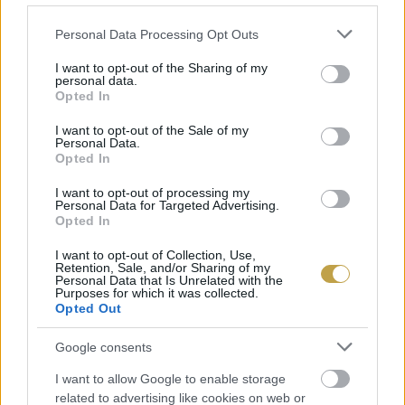
Please note that this website/app uses one or more Google
Personal Data Processing Opt Outs
services and may gather and store information including but
not limited to your visit or usage behaviour. You may click to
I want to opt-out of the Sharing of my
personal data.
grant or deny consent to Google and its third-party tags to
Opted In
use your data for below specified purposes in below Google
consent section.
I want to opt-out of the Sale of my
Personal Data.
Opted In
I want to opt-out of processing my
Personal Data for Targeted Advertising.
Opted In
I want to opt-out of Collection, Use,
Retention, Sale, and/or Sharing of my
Personal Data that Is Unrelated with the
Purposes for which it was collected.
Opted Out
Google consents
I want to allow Google to enable storage
EZEK IS ÉRDEKELHETNEK
related to advertising like cookies on web or