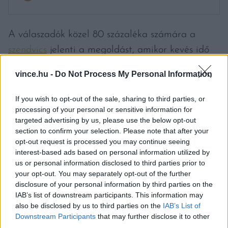
A válaszadók közel 80 százaléka számára a
szendvics
jelenti a megoldást, amikor kevés idő
van főzni. Érdekesség, hogy az elviteles ételre
vince.hu -
Do Not Process My Personal Information
mindössze minden tizedik kitöltő tekint opcióként.
A hozzávalók fontossági sorrendjében a
If you wish to opt-out of the sale, sharing to third parties, or
processing of your personal or sensitive information for
sajt/sajtkrém élvez prioritást, ugyanakkor a
targeted advertising by us, please use the below opt-out
második helyre a megkérdezettek 63 százaléka a
section to confirm your selection. Please note that after your
pástétomot, vagyis a tartós, hűtést nem igénylő,
opt-out request is processed you may continue seeing
interest-based ads based on personal information utilized by
hal, hús, vagy zöldségalapú kenhető krémeket
us or personal information disclosed to third parties prior to
helyezte, szemben a felvágottak 59 százalékos
your opt-out. You may separately opt-out of the further
disclosure of your personal information by third parties on the
eredményével.
IAB’s list of downstream participants. This information may
also be disclosed by us to third parties on the
IAB’s List of
Címlapfotó: Vitaly Gariev / Unsplash
Downstream Participants
that may further disclose it to other
third parties.