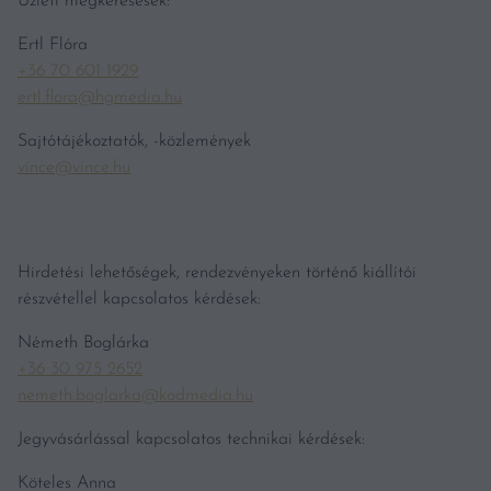
Üzleti megkeresések:
Ertl Flóra
+36 70 601 1929
ertl.flora@hgmedia.hu
Sajtótájékoztatók, -közlemények
vince@vince.hu
Hirdetési lehetőségek, rendezvényeken történő kiállítói
részvétellel kapcsolatos kérdések:
Németh Boglárka
+36 30 975 2652
nemeth.boglarka@kodmedia.hu
Jegyvásárlással kapcsolatos technikai kérdések:
Köteles Anna