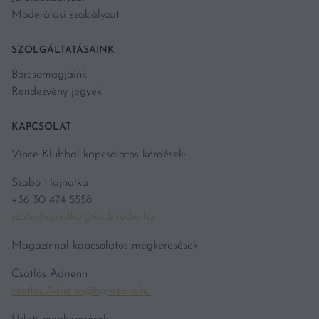
Moderálási szabályzat
SZOLGÁLTATÁSAINK
Borcsomagjaink
Rendezvény jegyek
KAPCSOLAT
Vince Klubbal kapcsolatos kérdések:
Szabó Hajnalka
+36 30 474 5558
szabo.hajnalka@kodmedia.hu
Magazinnal kapcsolatos megkeresések:
Csatlós Adrienn
csatlos.Adrienn@hgmedia.hu