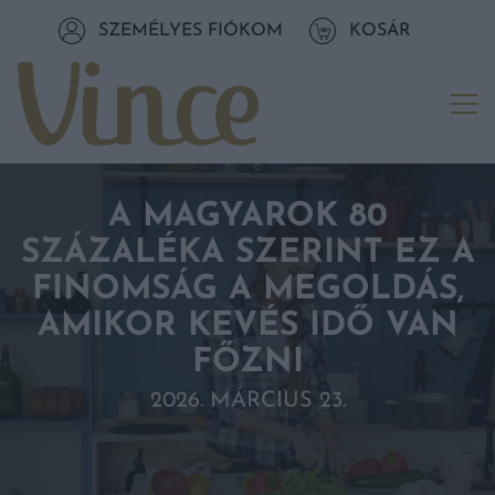
Tovább a navigációhoz
SZEMÉLYES FIÓKOM
KOSÁR
Tovább a tartalomhoz
Me
A MAGYAROK 80
SZÁZALÉKA SZERINT EZ A
FINOMSÁG A MEGOLDÁS,
AMIKOR KEVÉS IDŐ VAN
FŐZNI
2026. MÁRCIUS 23.