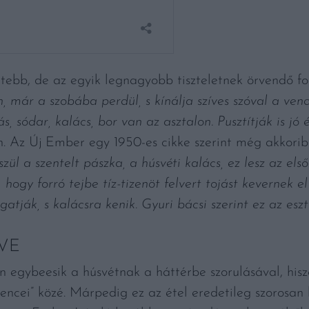
tebb, de az egyik legnagyobb tiszteletnek örvendő fog
n, már a szobába perdül, s kínálja szíves szóval a vend
s, sódar, kalács, bor van az asztalon. Pusztítják is jó 
. Az Új Ember egy 1950-es cikke szerint még akkoriba
ül a szentelt pászka, a húsvéti kalács, ez lesz az első
hogy forró tejbe tíz-tizenöt felvert tojást kevernek el 
gatják, s kalácsra kenik. Gyuri bácsi szerint ez az esz
VE
n egybeesik a húsvétnak a háttérbe szorulásával, his
vencei” közé. Márpedig ez az étel eredetileg szorosan k