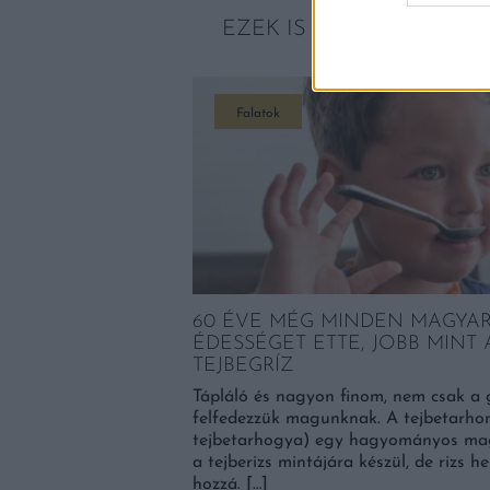
EZEK IS ÉRDEKELHETNE
Falatok
60 ÉVE MÉG MINDEN MAGYAR 
ÉDESSÉGET ETTE, JOBB MINT A
TEJBEGRÍZ
Tápláló és nagyon finom, nem csak a g
felfedezzük magunknak. A tejbetarho
tejbetarhogya) egy hagyományos mag
a tejberizs mintájára készül, de rizs 
hozzá. […]