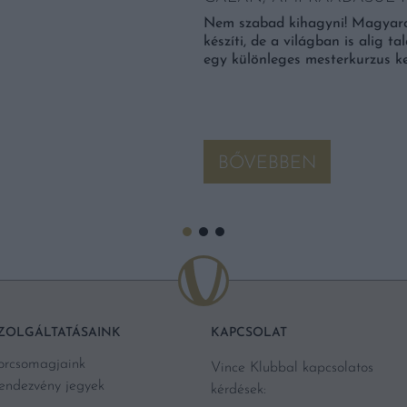
Nem szabad kihagyni! Magyar
készíti, de a világban is alig t
egy különleges mesterkurzus ke
BŐVEBBEN
ZOLGÁLTATÁSAINK
KAPCSOLAT
orcsomagjaink
Vince Klubbal kapcsolatos
endezvény jegyek
kérdések: