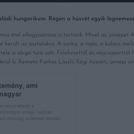
valódi hungarikum. Régen a húsvét egyik legnemese
os étel elfogyasztása is tartozik. Mivel az ünnepet 
t került az asztalokra. A sonka, a tojás, a kalács mell
tele a sárga túró volt. Felekezettől és népcsoporttól 
derül ki Remete Farkas László Régi húsvéti, ünnepi ét