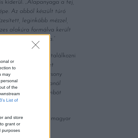
s kiderül.
„Alapanyaga a tej,
képe. Az abból készült túró
zesített, leginkább mézzel,
szes alakúra formálva került
ségére szaporulatára.”
rga túró recepttel találkozni
sonal or
etünk nagyot.
„A tejet
ection to
lforrt tejhez, és alacsony
ou may
 personal
 kell kevergetni fakanál
out of the
 leszűrik, majd a gömböt
 downstream
B’s List of
a.”
er and store
. A túró jellegzetes magyar
to grant or
jük, így nagyot nem
ed purposes