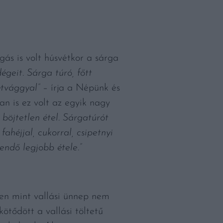
ás is volt húsvétkor a sárga
égeit. Sárga túró, főtt
étvággyal”
– írja a Népünk és
n is ez volt az egyik nagy
 böjtetlen étel. Sárgatúrót
fahéjjal, cukorral, csipetnyi
tendő legjobb étele.”
zen mint vallási ünnep nem
ötődött a vallási töltetű