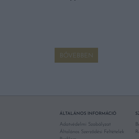
BB TENGERPARTJA
HÁJA IS REMEK
t. Ha adriai nyaralást
dülőhelyek jutnak
ok nyáron gyakran
 akadnak […]
BŐVEBBEN
ÁLTALÁNOS INFORMÁCIÓ
S
Adatvédelmi Szabályzat
B
Általános Szerződési Feltételek
R