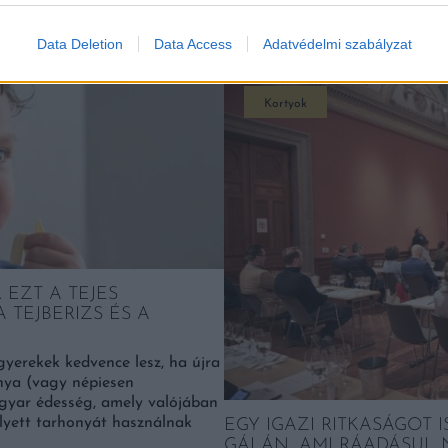
K
Data Deletion
Data Access
Adatvédelmi szabályzat
Kortyok
EZT A TEJES
 TEJBERIZS ÉS A
yerekek kedvence lesz, ha újra
nya (vagy népiesen
yar édesség, amely valójában
helyett tarhonyát használnak
EGY IGAZI RITKASÁGOT 
GÁLÁN, AMI RÁADÁSUL 