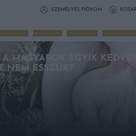
SZEMÉLYES FIÓKOM
KOSÁ
CSOMAGJAINK
KLUBTAGSÁG
OLVASNIVALÓ
RENDEZVÉNYEI
 A MAGYAROK EGYIK KEDVE
RT NEM ESSZÜK?