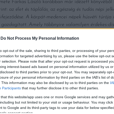
ete Farkas László korábban már idézett könyvéből i
int: az élet és táplálás, az egészség és tudás népi jel
kifejeződése. A kárpát-medencei népek húsvéti túrója í
l gazdagított. Amely többnyire valamilyen érdekes-dí
ró a tavasz kezdetére utalt, a tejelő állatok életképes
-
Do Not Process My Personal Information
m merült teljesen, manapság pedig újra mind több sá
to opt-out of the sale, sharing to third parties, or processing of your per
vágó szócikke is bemutat egyet, amivel nem tévedh
formation for targeted advertising by us, please use the below opt-out s
rot, valamint a sót. A felvert tojásokat hozzáadják a fe
r selection. Please note that after your opt-out request is processed y
eing interest-based ads based on personal information utilized by us or
laga túrószerű nem lesz. Fémlapáttal vagy spatulával
disclosed to third parties prior to your opt-out. You may separately opt-
szonruhába öntik, az anyagot összekötik, a levet ezzel
losure of your personal information by third parties on the IAB’s list of
. This information may also be disclosed by us to third parties on the
IA
egni. Egyes receptek mazsolát is tesznek a sárgatúrób
Participants
that may further disclose it to other third parties.
 that this website/app uses one or more Google services and may gath
mes tenni vele egy próbát, akár már most húsvétkor
including but not limited to your visit or usage behaviour. You may click 
egyik fajtája csak nálunk létezik
), nagyon sokan szeret
 to Google and its third-party tags to use your data for below specifi
gal.
ogle consent section.