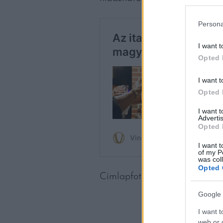
Persona
I want t
Opted 
I want t
Opted 
I want 
Advertis
Opted 
I want t
of my P
was col
Opted 
Címlapfotó:
Anna Bratiychuk
Google 
I want t
web or d