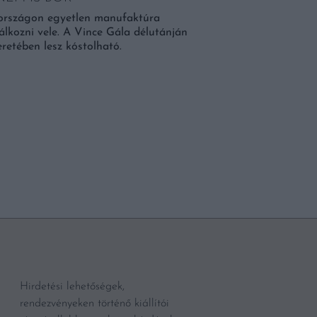
országon egyetlen manufaktúra
alálkozni vele. A Vince Gála délutánján
retében lesz kóstolható.
BŐVEBBEN
Hirdetési lehetőségek,
rendezvényeken történő kiállítói