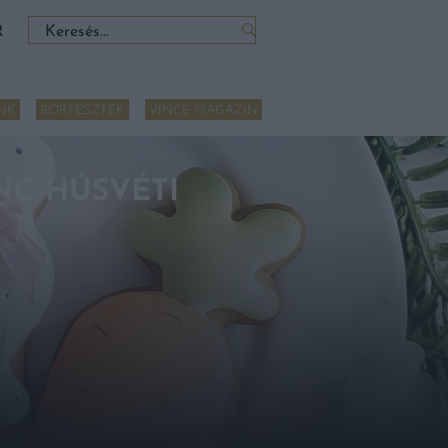
Keresés:
R
NK
BORTESZTEK
VINCE MAGAZIN
NC HÚSVÉTI