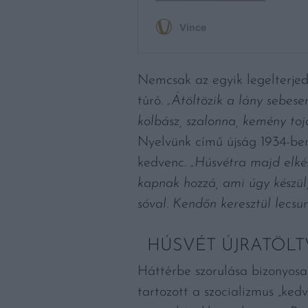
Nemcsak az egyik legelterjed
túró.
„Átöltözik a lány sebese
kolbász, szalonna, kemény tojá
Nyelvünk című újság 1934-ben
kedvenc.
„Húsvétra majd elkész
kapnak hozzá, ami úgy készül, 
sóval. Kendőn keresztül lecsur
HÚSVÉT ÚJRATÖLT
Háttérbe szorulása bizonyosa
tartozott a szocializmus „ked