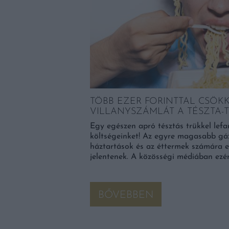
TÖBB EZER FORINTTAL CSÖK
VILLANYSZÁMLÁT A TÉSZTA-T
AROK ÉVENTE,
 KELLENE!
Egy egészen apró tésztás trükkel lef
költségeinket! Az egyre magasabb gáz
öbbentőnek tűnő
háztartások és az éttermek számára 
világnapját, ennek
jelentenek. A közösségi médiában ezé
e érdekességeket az
]
BŐVEBBEN