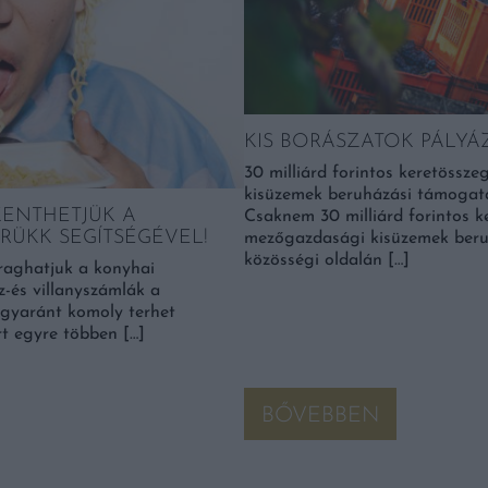
KIS BORÁSZATOK PÁLY
30 milliárd forintos keretössz
kisüzemek beruházási támogatás
KENTHETJÜK A
Csaknem 30 milliárd forintos k
RÜKK SEGÍTSÉGÉVEL!
mezőgazdasági kisüzemek beruh
közösségi oldalán […]
araghatjuk a konyhai
-és villanyszámlák a
egyaránt komoly terhet
rt egyre többen […]
BŐVEBBEN