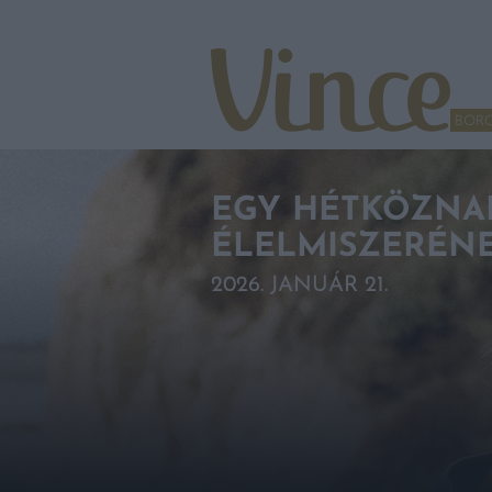
Tovább a navigációhoz
Tovább a tartalomhoz
BOR
EGY HÉTKÖZNAP
ÉLELMISZERÉNE
2026. JANUÁR 21.