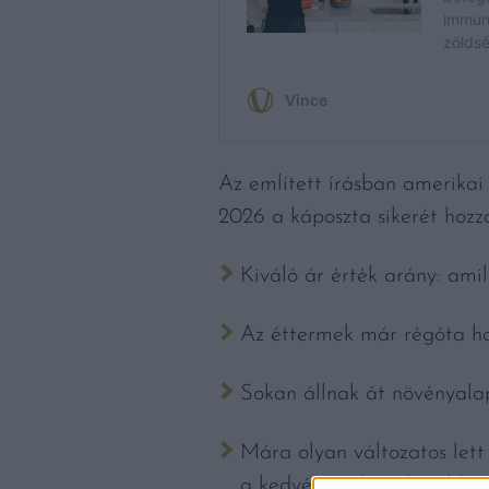
Az említett írásban amerikai
2026 a káposzta sikerét hozz
Kiváló ár érték arány: amil
Az éttermek már régóta has
Sokan állnak át növényalapú
Mára olyan változatos lett 
a kedvére valót, aki eddig 