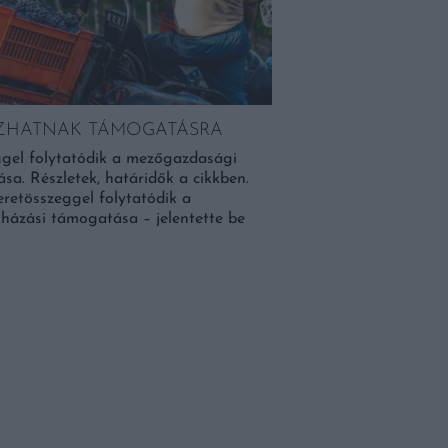
8 ÉTKEZÉSI SZOKÁ
ÉVES KOR FÖLÖTT
ÁZHATNAK TÁMOGATÁSRA
Minél idősebbek vagyunk
eszünk. Negyven éves kor
eggel folytatódik a mezőgazdasági
diéták vagy a túl sok fe
a. Részletek, határidők a cikkben.
eretösszeggel folytatódik a
ázási támogatása – jelentette be
BŐVEBBEN