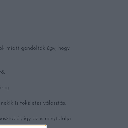
kok miatt gondolták úgy, hogy
tő.
árog.
ekik is tökéletes választás.
osztából, így az is megtalálja