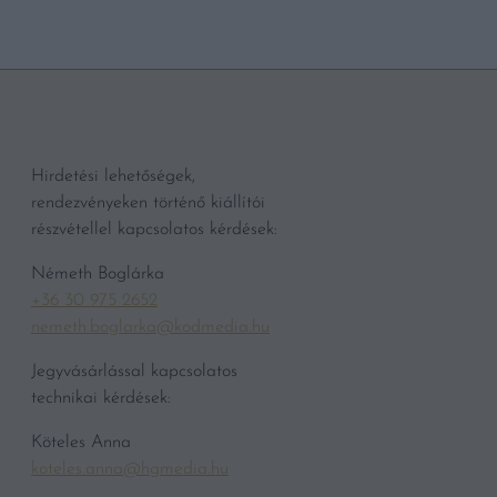
Hirdetési lehetőségek,
rendezvényeken történő kiállítói
részvétellel kapcsolatos kérdések:
Németh Boglárka
+36 30 975 2652
nemeth.boglarka@kodmedia.hu
Jegyvásárlással kapcsolatos
technikai kérdések:
Köteles Anna
koteles.anna@hgmedia.hu