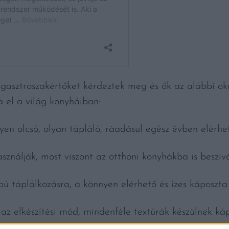
 gasztroszakértőket kérdeztek meg és ők az alábbi o
a el a világ konyháiban:
yen olcsó, olyan tápláló, ráadásul egész évben elérhe
ználják, most viszont az otthoni konyhákba is besziv
 táplálkozásra, a könnyen elérhető és ízes káposzta n
az elkészítési mód, mindenféle textúrák készülnek káp
nem szerette.