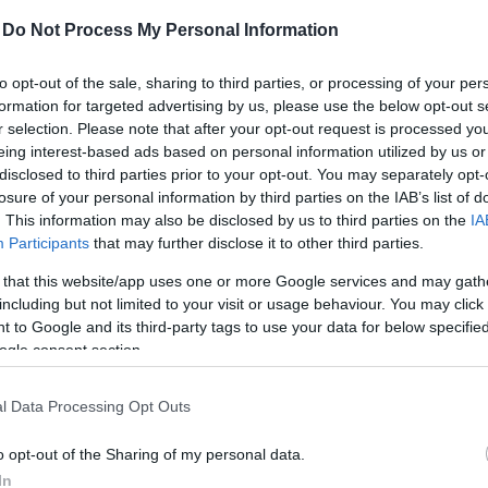
-
Do Not Process My Personal Information
kiemelkedően egészséges
nek számít.
to opt-out of the sale, sharing to third parties, or processing of your per
formation for targeted advertising by us, please use the below opt-out s
 Magyarországon, mégis nyugodtan nevezhetjük magy
r selection. Please note that after your opt-out request is processed y
akár kínainak is). Évszázadok óta termesztik nálunk,
eing interest-based ads based on personal information utilized by us or
disclosed to third parties prior to your opt-out. You may separately opt-
 kultúrának. A töltött káposzta és a vecsési savanyú
losure of your personal information by third parties on the IAB’s list of
i a felmérések szerint az egyik kedvenc magyaros ét
. This information may also be disclosed by us to third parties on the
IA
g a magyarok szintén ezt jelölték meg a
Participants
that may further disclose it to other third parties.
„legkarácso
 that this website/app uses one or more Google services and may gath
including but not limited to your visit or usage behaviour. You may click 
 to Google and its third-party tags to use your data for below specifi
ogle consent section.
l Data Processing Opt Outs
o opt-out of the Sharing of my personal data.
In