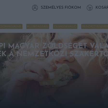
SZEMÉLYES FIÓKOM
KOSÁ
CSOMAGJAINK
KLUBTAGSÁG
OLVASNIVALÓ
RENDEZVÉNYEI
I MAGYAR ZÖLDSÉGET VÁLA
K A NEMZETKÖZI SZAKÉRTŐ