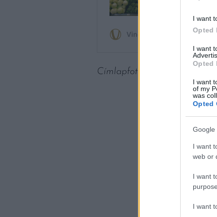
I want t
Opted 
I want 
Advertis
Opted 
Címlapfotó: kevin turcios / U
I want t
of my P
was col
Opted 
Google 
I want t
web or d
I want t
purpose
I want 