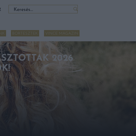
Keresés:
R
NK
BORTESZTEK
VINCE MAGAZIN
SZTOTTAK 2026
K!