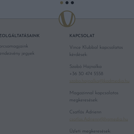
ZOLGÁLTATÁSAINK
KAPCSOLAT
orcsomagjaink
Vince Klubbal kapcsolatos
endezvény jegyek
kérdések:
Szabó Hajnalka
+36 30 474 5558
szabo.hajnalka@kodmedia.hu
Magazinnal kapcsolatos
megkeresések:
Csatlós Adrienn
csatlos.Adrienn@hgmedia.hu
Üzleti megkeresések: