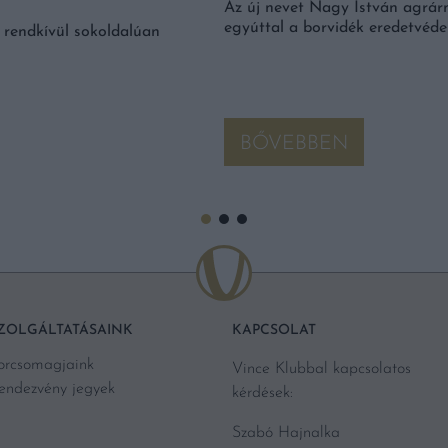
Az új nevet Nagy István agrárm
egyúttal a borvidék eredetvédel
 rendkívül sokoldalúan
BŐVEBBEN
ZOLGÁLTATÁSAINK
KAPCSOLAT
orcsomagjaink
Vince Klubbal kapcsolatos
endezvény jegyek
kérdések:
Szabó Hajnalka