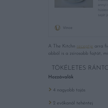
A The Kitchn
receptje
arra fi
abból is a zsírosabb fajtát, m
TÖKÉLETES RÁNT
Hozzávalók
4 nagyobb tojás
2 evőkanál tehéntej