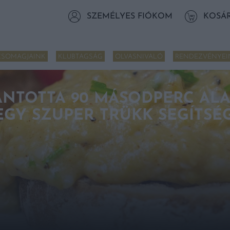
SZEMÉLYES FIÓKOM
KOSÁ
CSOMAGJAINK
KLUBTAGSÁG
OLVASNIVALÓ
RENDEZVÉNYEI
ÁNTOTTA 90 MÁSODPERC ALA
EGY SZUPER TRÜKK SEGÍTSÉ