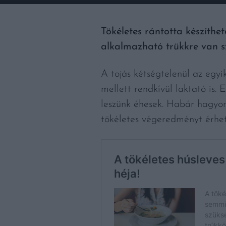
Tökéletes rántotta készíthe
alkalmazható trükkre van s
A tojás kétségtelenül az egy
mellett rendkívül laktató is.
leszünk éhesek. Habár hagyom
tökéletes végeredményt érhet