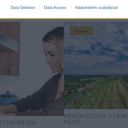
Data Deletion
Data Access
Adatvédelmi szabályzat
K
Kortyok
MEGVÁLTOZOTT A LEGK
NEVE!
TT HEVER EGY