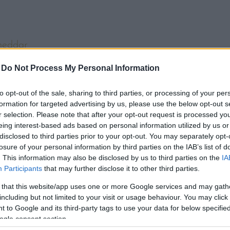
heddar
-
Do Not Process My Personal Information
y ízlés szerint csípős szósz
to opt-out of the sale, sharing to third parties, or processing of your per
formation for targeted advertising by us, please use the below opt-out s
r selection. Please note that after your opt-out request is processed y
eing interest-based ads based on personal information utilized by us or
ózható tálban verjük fel a tojásokat, adjuk hozzá a t
disclosed to third parties prior to your opt-out. You may separately opt-
losure of your personal information by third parties on the IAB’s list of
. This information may also be disclosed by us to third parties on the
IA
Participants
that may further disclose it to other third parties.
at nagyjából 30 másodpercig, majd alaposan keverjük
ég 30 másodpercig.
 that this website/app uses one or more Google services and may gath
including but not limited to your visit or usage behaviour. You may click 
 to Google and its third-party tags to use your data for below specifi
szer a folyamatot, ám a harmadik kör előtt nyugodtan 
ogle consent section.