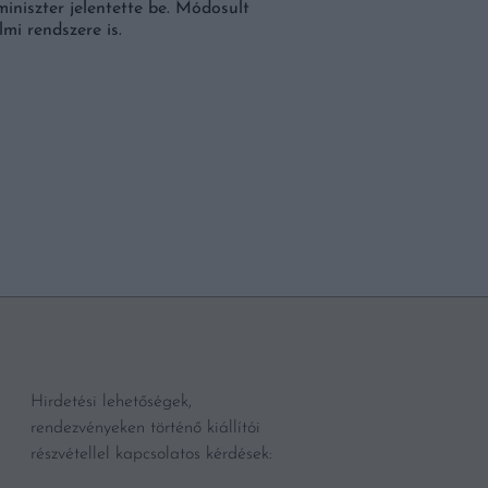
MAGYAROK IS EGYRE
iniszter jelentette be. Módosult
mi rendszere is.
Az egyik legkülönlegese
finom, mégis vigyázni ke
legkülönlegesebb zölds
mindennapos. Bár növény
BŐVEBBEN
Hirdetési lehetőségek,
rendezvényeken történő kiállítói
részvétellel kapcsolatos kérdések: