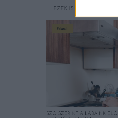
EZEK IS ÉRDEKELHETNE
Falatok
MÓDSZER
SZÓ SZERINT A LÁBAINK ELŐ