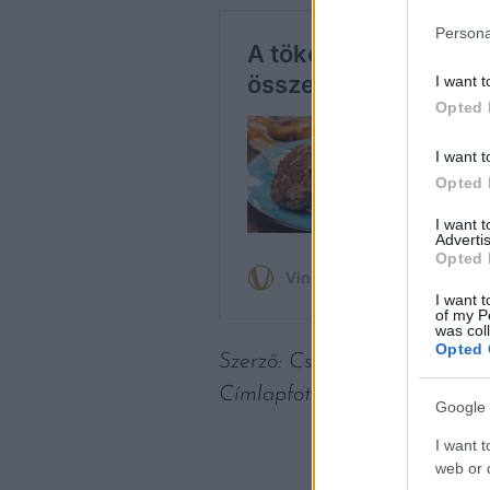
Persona
I want t
Opted 
I want t
Opted 
I want 
Advertis
Opted 
I want t
of my P
was col
Opted 
Szerző: Csáka Eszter
Címlapfotó: amirali mirhash
Google 
I want t
web or d