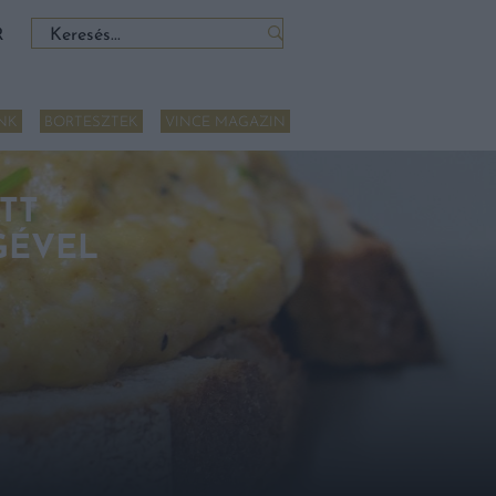
Keresés:
R
NK
BORTESZTEK
VINCE MAGAZIN
TT
GÉVEL