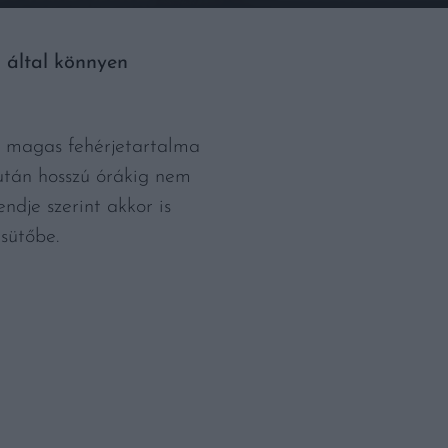
i által könnyen
n magas fehérjetartalma
 után hosszú órákig nem
dje szerint akkor is
sütőbe.