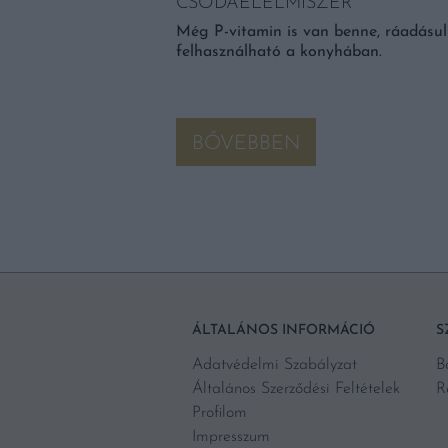
CSODAÉLELMISZER
l mostantól gyerekjáték
Még P-vitamin is van benne, ráadásul
felhasználható a konyhában.
BŐVEBBEN
ÁLTALÁNOS INFORMÁCIÓ
S
Adatvédelmi Szabályzat
B
Általános Szerződési Feltételek
R
Profilom
Impresszum