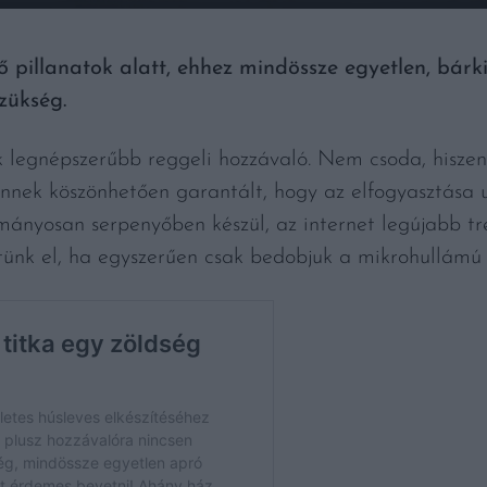
tő pillanatok alatt, ehhez mindössze egyetlen, bárk
zükség.
ik legnépszerűbb reggeli hozzávaló. Nem csoda, hisze
 Ennek köszönhetően garantált, hogy az elfogyasztása
ányosan serpenyőben készül, az internet legújabb tren
ünk el, ha egyszerűen csak bedobjuk a mikrohullámú 