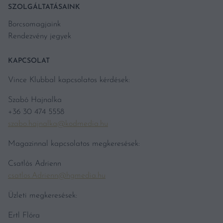
SZOLGÁLTATÁSAINK
Borcsomagjaink
Rendezvény jegyek
KAPCSOLAT
Vince Klubbal kapcsolatos kérdések:
Szabó Hajnalka
+36 30 474 5558
szabo.hajnalka@kodmedia.hu
Magazinnal kapcsolatos megkeresések:
Csatlós Adrienn
csatlos.Adrienn@hgmedia.hu
Üzleti megkeresések:
Ertl Flóra