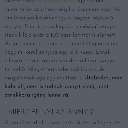
Nemrégiben az
Agrárszektor
egy cikkben
mutatta be az itthon még kuriózumnak számító,
ám bizonyos körökben így is nagyon népszerű
wagyut. Mint írják, a legjobb minőségű wagyu
steak kilója akár a 100 ezer forintot is elérheti.
Az „átlagember” számára szinte felfoghatatlan,
hogy mi kerül ennyibe egy kiló húson. Ennek
ellenére bőven van rá kereslet: a hazai wagyu
termelők főleg éttermekbe szállítanak, de
megjelennek egy-egy multinál is.
Utóbbiba, mint
kiderült, nem is tudnak annyit vinni, mint
amekkora igény lenne rá.
MIÉRT ENNYI AZ ANNYI?
A „sima” marhahús sem tartozik épp a legolcsóbb