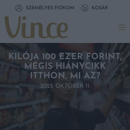
Tovább a navigációhoz
SZEMÉLYES FIÓKOM
KOSÁR
Tovább a tartalomhoz
Me
KILÓJA 100 EZER FORINT,
MÉGIS HIÁNYCIKK
ITTHON, MI AZ?
2023. OKTÓBER 11.