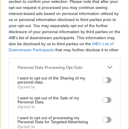
section to confirm your selection. Please note that after your
opt-out request is processed you may continue seeing
interest-based ads based on personal information utilized by
us or personal information disclosed to third parties prior to
your opt-out. You may separately opt-out of the further
disclosure of your personal information by third parties on the
IAB’s list of downstream participants. This information may
also be disclosed by us to third parties on the
IAB’s List of
Downstream Participants
that may further disclose it to other
third parties.
Please note that this website/app uses one or more Google
Personal Data Processing Opt Outs
services and may gather and store information including but
not limited to your visit or usage behaviour. You may click to
I want to opt-out of the Sharing of my
personal data.
grant or deny consent to Google and its third-party tags to
Opted In
use your data for below specified purposes in below Google
consent section.
I want to opt-out of the Sale of my
Personal Data.
A WAGYU MARHA ELKÉSZÍTÉSE
Opted In
SEM KÖNNYŰ
I want to opt-out of processing my
Personal Data for Targeted Advertising.
Sokan abban a tévhitben vannak, hogy könnyű
Opted In