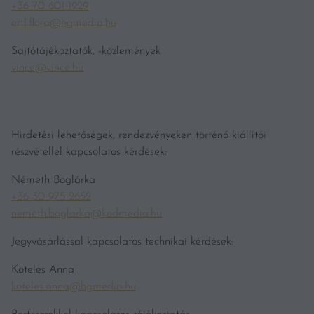
+36 70 601 1929
ertl.flora@hgmedia.hu
Sajtótájékoztatók, -közlemények
vince@vince.hu
Hirdetési lehetőségek, rendezvényeken történő kiállítói
részvétellel kapcsolatos kérdések:
Németh Boglárka
+36 30 975 2652
nemeth.boglarka@kodmedia.hu
Jegyvásárlással kapcsolatos technikai kérdések:
Köteles Anna
koteles.anna@hgmedia.hu