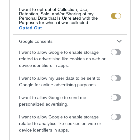
az elkészítése, hiszen elég egy forró serpenyő,
I want to opt-out of Collection, Use,
Retention, Sale, and/or Sharing of my
egy kis só, bors, és már tulajdonképpen készen is
Personal Data that Is Unrelated with the
Purposes for which it was collected.
van. Ugyanakkor nagyon nem mindegy, milyen
Opted Out
minőségű a hús, milyen a szerkezete, milyen
Google consents
vastag, mekkora az átmérője, milyen a
I want to allow Google to enable storage
hőmérséklete. Minden steak más, nincs két
related to advertising like cookies on web or
egyforma. Tapasztalat is kell, és nagyon sok
device identifiers in apps.
tényezőt kell figyelembe venni. Még az
I want to allow my user data to be sent to
éttermekben sem készül mindig tökéletesen.
Google for online advertising purposes.
Címlapfotó: Joshua Rawson-Harris / Unsplash
I want to allow Google to send me
personalized advertising.
I want to allow Google to enable storage
related to analytics like cookies on web or
device identifiers in apps.