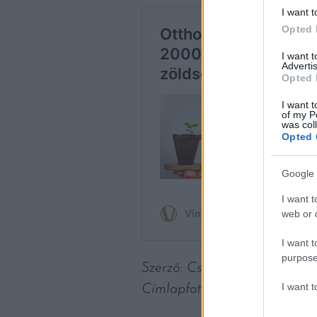
I want t
Opted 
I want 
Advertis
Opted 
I want t
of my P
was col
Opted 
Google 
I want t
web or d
I want t
purpose
Szerző: Csáka Eszter
I want 
Címlapfotó: Fotó: Mariana 