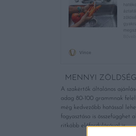
MENNYI ZÖLDSÉG 
A szakértők általános ajánlá
adag 80-100 grammnak felel 
még kedvezőbb hatással lehet
fogyasztása is összefügghet 
ritkább előfordulásával is.