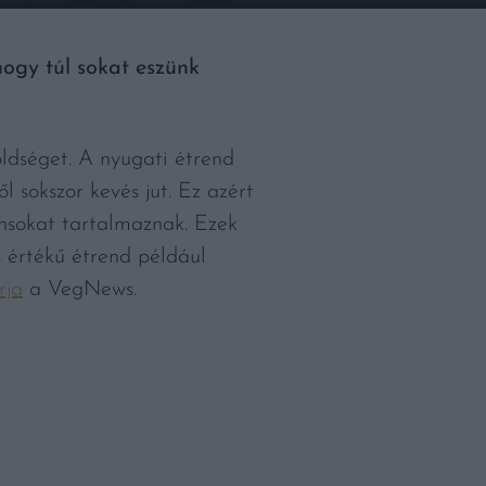
hogy túl sokat eszünk
ldséget. A nyugati étrend
 sokszor kevés jut. Ez azért
ánsokat tartalmaznak. Ezek
s értékű étrend például
írja
a VegNews.