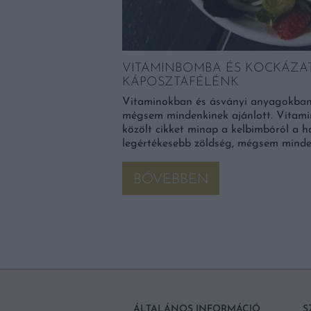
zott ideig különleges
VITAMINBOMBA ÉS KOCKÁZAT
KÁPOSZTAFÉLÉNK
Vitaminokban és ásványi anyagokban
mégsem mindenkinek ajánlott. Vitam
közölt cikket minap a kelbimbóról a ha
legértékesebb zöldség, mégsem minde
BŐVEBBEN
ÁLTALÁNOS INFORMÁCIÓ
S