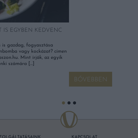
 IS EGYBEN KEDVENC
 is gazdag, fogyasztása
inbomba vagy kockázat? címen
szon.hu. Mint írják, az egyik
nki számára […]
BŐVEBBEN
ZOLGÁLTATÁSAINK
KAPCSOLAT