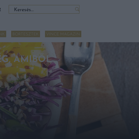
Keresés:
R
NK
BORTESZTEK
VINCE MAGAZIN
ÉG, AMIBŐL