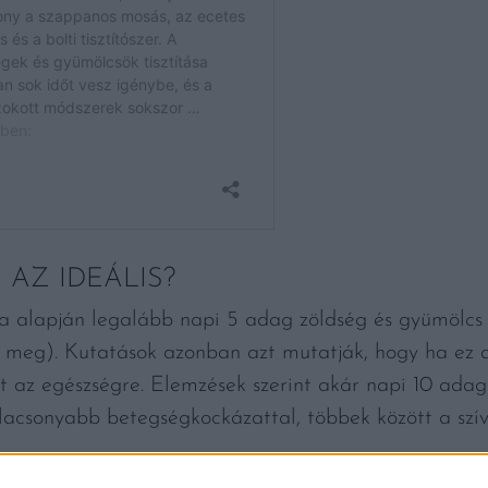
AZ IDEÁLIS?
sa alapján legalább napi 5 adag zöldség és gyümölcs f
meg). Kutatások azonban azt mutatják, hogy ha ez
 az egészségre. Elemzések szerint akár napi 10 adag
alacsonyabb betegségkockázattal, többek között a szí