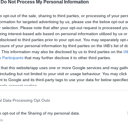
-
Do Not Process My Personal Information
VINNI A ZÖLDSÉGEVÉST?
to opt-out of the sale, sharing to third parties, or processing of your per
észségesek, bizonyos esetekben a túlzott fogyasztás
formation for targeted advertising by us, please use the below opt-out s
, ha valaki nagyon nagy mennyiségben, vagy túl egyol
r selection. Please note that after your opt-out request is processed y
eing interest-based ads based on personal information utilized by us or
ául
a brokkoli, a kelbimbó
vagy
a káposzta
egyesekn
disclosed to third parties prior to your opt-out. You may separately opt-
sen akkor, ha a szervezet nincs hozzászokva a sok ro
losure of your personal information by third parties on the IAB’s list of
. This information may also be disclosed by us to third parties on the
IA
az uborka, általában könnyebben emészthetők. A nyer
Participants
that may further disclose it to other third parties.
sek számára, míg főzve sokkal könnyebben emészthet
 that this website/app uses one or more Google services and may gath
ten magas rosttartalommal bírnak, de hőkezelve kímél
including but not limited to your visit or usage behaviour. You may click 
 to Google and its third-party tags to use your data for below specifi
ogle consent section.
em létezik egységes szabály. Van, aki gond nélkül esz
l Data Processing Opt Outs
yos fajtákra, például irritábilis bél szindróma eseté
 Hüvelyesek, gabonák, gombák, magvak, gyümölcsök é
o opt-out of the Sharing of my personal data.
nyi alapú táplálkozást.
In