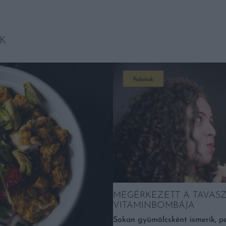
K
Falatok
MEGÉRKEZETT A TAVASZ
VITAMINBOMBÁJA
Sokan gyümölcsként ismerik, pe