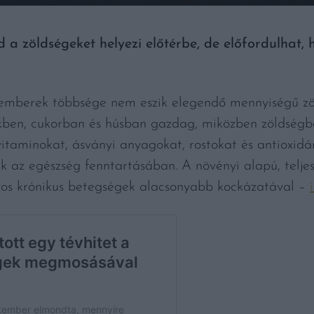
 a zöldségeket helyezi előtérbe, de előfordulhat, 
 emberek többsége nem eszik elegendő mennyiségű zö
kben, cukorban és húsban gazdag, miközben zöldségből
itaminokat, ásványi anyagokat, rostokat és antioxid
k az egészség fenntartásában. A növényi alapú, telje
yos krónikus betegségek alacsonyabb kockázatával –