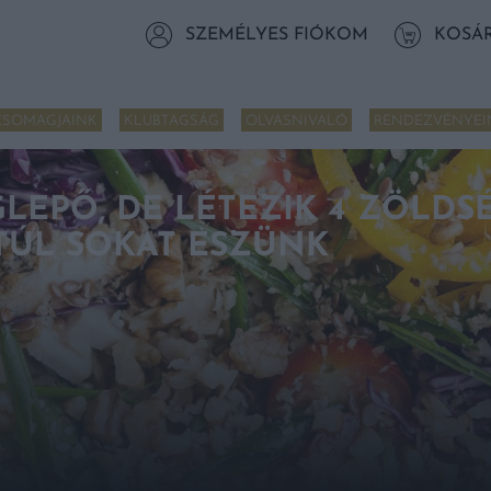
SZEMÉLYES FIÓKOM
KOSÁ
CSOMAGJAINK
KLUBTAGSÁG
OLVASNIVALÓ
RENDEZVÉNYEI
LEPŐ, DE LÉTEZIK 4 ZÖLDS
 TÚL SOKAT ESZÜNK