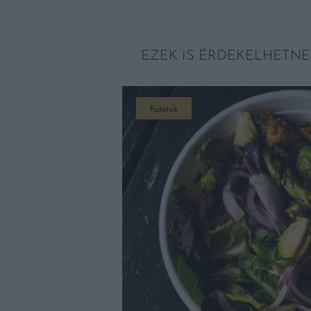
EZEK IS ÉRDEKELHETNE
Falatok
T KAPOTT, EZT