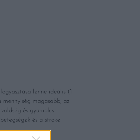
ogyasztása lenne ideális (1
 a mennyiség magasabb, az
 zöldség és gyümölcs
vbetegségek és a stroke