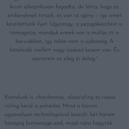
kicsit szkeptikusan fogadta, de látta, hogy az
embereknek tetszik, és van rá igény – így ismét
készítettünk ilyet. Ugyanígy, a pezsgőkészítést is
támogatja, mondjuk ennek van is múltja itt a
borvidéken, így talán nem is újdonság. A
kötelezők mellett nagy szabad kezem van. És
szerintem ez elég jó dolog.”
Kóstolunk is: chardonnay, olaszrizling és rajnai
rizling kerül a pohárba. Mind a három
ugyanolyan technológiával készült: két-három
hónapig batonnage-zsal, majd rajta hagyták