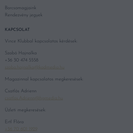
Borcsomagjaink
Rendezvény jegyek
KAPCSOLAT
Vince Klubbal kapcsolatos kérdések:
Szabó Hajnalka
+36 30 474 5558
szabo.hajnalka@kodmedia.hu
Magazinnal kapcsolatos megkeresések:
Csatlós Adrienn
csatlos.Adrienn@hgmedia.hu
Üzleti megkeresések:
Ertl Flóra
+36 70 601 1929