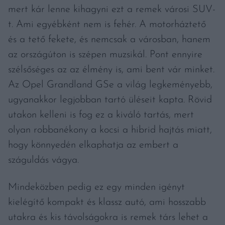
mert kár lenne kihagyni ezt a remek városi SUV-
t. Ami egyébként nem is fehér. A motorháztető
és a tető fekete, és nemcsak a városban, hanem
az országúton is szépen muzsikál. Pont ennyire
szélsőséges az az élmény is, ami bent vár minket.
Az Opel Grandland GSe a világ legkeményebb,
ugyanakkor legjobban tartó üléseit kapta. Rövid
utakon kelleni is fog ez a kiváló tartás, mert
olyan robbanékony a kocsi a hibrid hajtás miatt,
hogy könnyedén elkaphatja az embert a
száguldás vágya.
Mindeközben pedig ez egy minden igényt
kielégítő kompakt és klassz autó, ami hosszabb
utakra és kis távolságokra is remek társ lehet a