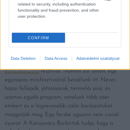
related to security, including authentication
functionality and fraud prevention, and other
user protection.
CONFIRM
Data Deletion
Data Access
Adatvédelmi szabályzat
Idén augusztus 11-én kerül megrendezésre a
Bor.Zene.Zala
fesztivál. Nomen est omen, egy
egynapos minifesztiválról beszélünk itt. Neves
hazai fellépők, játszósarok, termelői piac és
számos egyéb program, amelyek több ezer
embert és a legnevesebb zalai borászatokat
mozgatják meg. Egy fecske ugyanis nem csinál
nyarat. A Kányaváry Borbirtok tudja, hogy a