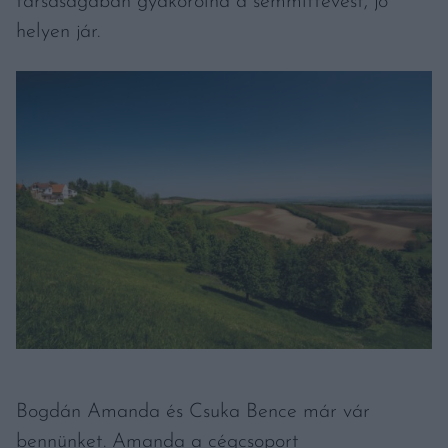
társaságában gyakorolná a semmittevést, jó
helyen jár.
Bogdán Amanda és Csuka Bence már vár
bennünket. Amanda a cégcsoport