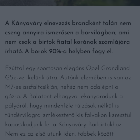
A Kányaváry elnevezés brandként talán nem
cseng annyira ismerősen a borvilágban, ami
nem csak a birtok fiatal korának számlájára
írható. A borok 90%-a helyben fogy el.
Ezúttal egy sportosan elegáns Opel Grandland
GSe-vel kelünk útra. Autónk elemében is van az
M7-es aszfaltcsíkján, nehéz nem odalépni a
gázra. A Balatont elhagyva lekanyarodunk a
pályáról, hogy mindenféle túlzások nélkül is
tündérvilágra emlékeztető kis falvakon keresztül
kapaszkodjunk fel a Kányaváry Borbirtokhoz.
Nem ez az első utunk idén, többek között