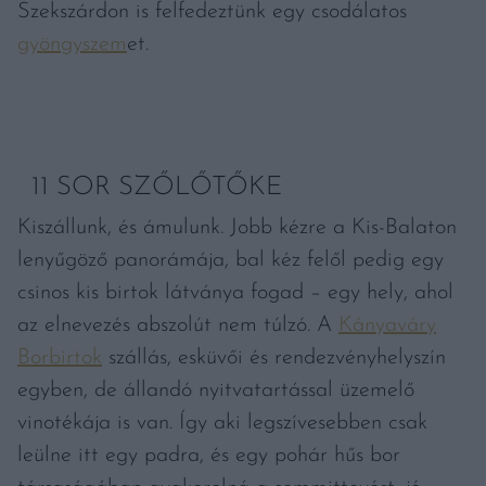
Szekszárdon is felfedeztünk egy csodálatos
gyöngyszem
et.
11 SOR SZŐLŐTŐKE
Kiszállunk, és ámulunk. Jobb kézre a Kis-Balaton
lenyűgöző panorámája, bal kéz felől pedig egy
csinos kis birtok látványa fogad – egy hely, ahol
az elnevezés abszolút nem túlzó. A
Kányaváry
Borbirtok
szállás, esküvői és rendezvényhelyszín
egyben, de állandó nyitvatartással üzemelő
vinotékája is van. Így aki legszívesebben csak
leülne itt egy padra, és egy pohár hűs bor