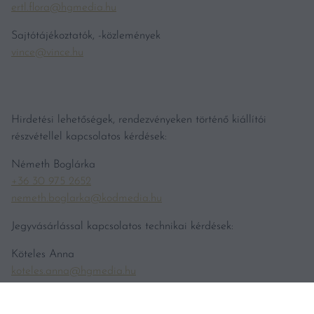
ertl.flora@hgmedia.hu
Sajtótájékoztatók, -közlemények
vince@vince.hu
Hirdetési lehetőségek, rendezvényeken történő kiállítói
részvétellel kapcsolatos kérdések:
Németh Boglárka
+36 30 975 2652
nemeth.boglarka@kodmedia.hu
Jegyvásárlással kapcsolatos technikai kérdések:
Köteles Anna
koteles.anna@hgmedia.hu
Bortesztekkel kapcsolatos tájékoztatás