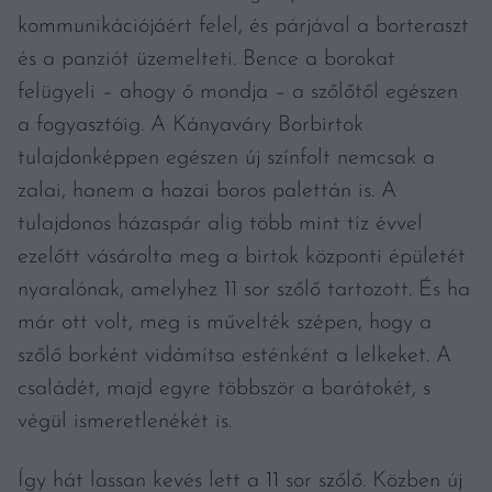
kommunikációjáért felel, és párjával a borteraszt
és a panziót üzemelteti. Bence a borokat
felügyeli – ahogy ő mondja – a szőlőtől egészen
a fogyasztóig. A Kányaváry Borbirtok
tulajdonképpen egészen új színfolt nemcsak a
zalai, hanem a hazai boros palettán is. A
tulajdonos házaspár alig több mint tíz évvel
ezelőtt vásárolta meg a birtok központi épületét
nyaralónak, amelyhez 11 sor szőlő tartozott. És ha
már ott volt, meg is művelték szépen, hogy a
szőlő borként vidámítsa esténként a lelkeket. A
családét, majd egyre többször a barátokét, s
végül ismeretlenékét is.
Így hát lassan kevés lett a 11 sor szőlő. Közben új