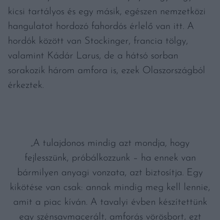
kicsi tartályos és egy másik, egészen nemzetközi
hangulatot hordozó fahordós érlelő van itt. A
hordók között van Stockinger, francia tölgy,
valamint Kádár Larus, de a hátsó sorban
sorakozik három amfora is, ezek Olaszországból
érkeztek.
„A tulajdonos mindig azt mondja, hogy
fejlesszünk, próbálkozzunk – ha ennek van
bármilyen anyagi vonzata, azt biztosítja. Egy
kikötése van csak: annak mindig meg kell lennie,
amit a piac kíván. A tavalyi évben készítettünk
egy szénsavmacerált, amforás vörösbort, ezt