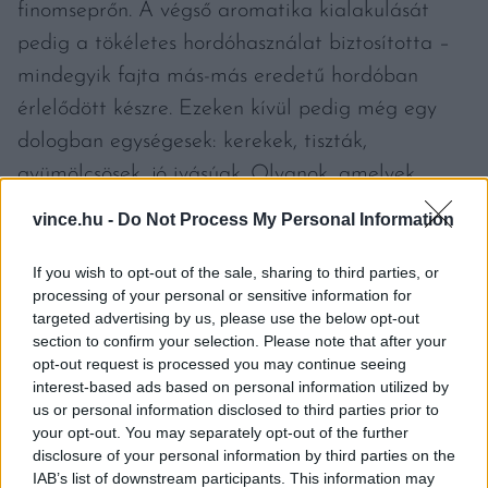
finomseprőn. A végső aromatika kialakulását
pedig a tökéletes hordóhasználat biztosította –
mindegyik fajta más-más eredetű hordóban
érlelődött készre. Ezeken kívül pedig még egy
dologban egységesek: kerekek, tiszták,
gyümölcsösek, jó ivásúak. Olyanok, amelyek
mellett méltón bele lehet feledkezni az
vince.hu -
Do Not Process My Personal Information
ámulatba ejtő környezetbe.
If you wish to opt-out of the sale, sharing to third parties, or
processing of your personal or sensitive information for
„Itt, a borvidéken mindenképpen megfigyelhetők
targeted advertising by us, please use the below opt-out
az élénkebb savak – ahogy változik az időjárás,
section to confirm your selection. Please note that after your
úgy tompulnak persze egy picit. Az itt készített
opt-out request is processed you may continue seeing
interest-based ads based on personal information utilized by
borok nem olyan ásványosak, mint mondjuk a
us or personal information disclosed to third parties prior to
Balaton-felvidéken, de a boroknak olyan
your opt-out. You may separately opt-out of the further
disclosure of your personal information by third parties on the
különleges karakterük van, ami szerintem azért
IAB’s list of downstream participants. This information may