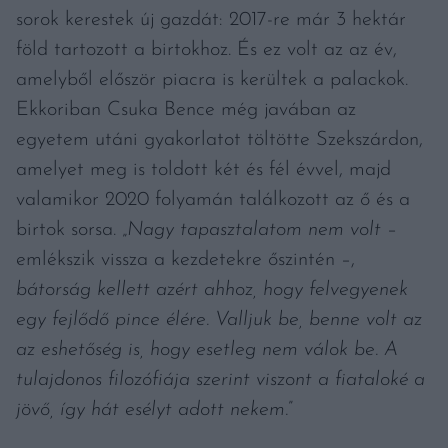
sorok kerestek új gazdát: 2017-re már 3 hektár
föld tartozott a birtokhoz. És ez volt az az év,
amelyből először piacra is kerültek a palackok.
Ekkoriban Csuka Bence még javában az
egyetem utáni gyakorlatot töltötte Szekszárdon,
amelyet meg is toldott két és fél évvel, majd
valamikor 2020 folyamán találkozott az ő és a
birtok sorsa. „
Nagy tapasztalatom nem volt
–
emlékszik vissza a kezdetekre őszintén –,
bátorság kellett azért ahhoz, hogy felvegyenek
egy fejlődő pince élére. Valljuk be, benne volt az
az eshetőség is, hogy esetleg nem válok be. A
tulajdonos filozófiája szerint viszont a fiataloké a
jövő, így hát esélyt adott nekem.
”