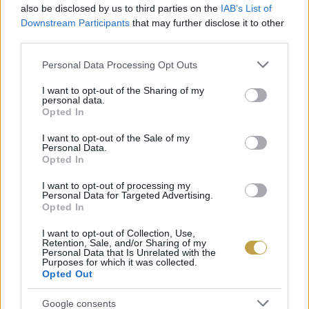
felismerhető. A chardonnay-nk gyümölcsössége
also be disclosed by us to third parties on the
IAB’s List of
Downstream Participants
that may further disclose it to other
például olyan, ami ennél a fajtánál nem
third parties.
kifejezetten általános, de az olaszrizlingünk is
Please note that this website/app uses one or more Google
Personal Data Processing Opt Outs
határozott almás karakterrel rendelkezik.”
services and may gather and store information including but
not limited to your visit or usage behaviour. You may click to
I want to opt-out of the Sharing of my
personal data.
Bár a kóstolási élmények már önmagukban is azt
grant or deny consent to Google and its third-party tags to
Opted In
use your data for below specified purposes in below Google
mondatják velünk, hogy Bence „bevált”, a falon
consent section.
I want to opt-out of the Sale of my
sorakozó oklevelek ugyancsak igazolják, hogy
Personal Data.
Opted In
nem csak a hely szelleme ragadta magával az
ízlelőbimbóinkat.
I want to opt-out of processing my
Personal Data for Targeted Advertising.
Opted In
I want to opt-out of Collection, Use,
Retention, Sale, and/or Sharing of my
Personal Data that Is Unrelated with the
Purposes for which it was collected.
Opted Out
BELEKÓSTOLNI ZALÁBA
Google consents