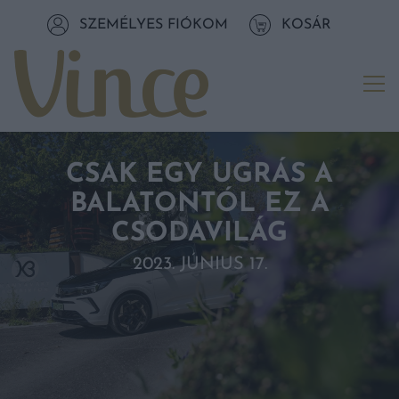
Tovább a navigációhoz
SZEMÉLYES FIÓKOM
KOSÁR
Tovább a tartalomhoz
Me
CSAK EGY UGRÁS A
BALATONTÓL EZ A
CSODAVILÁG
2023. JÚNIUS 17.