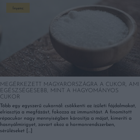
Ínyenc
MEGÉRKEZETT MAGYARORSZÁGRA A CUKOR, AMI
EGÉSZSÉGESEBB, MINT A HAGYOMÁNYOS
CUKOR
Több egy egyszerű cukornál: csökkenti az ízületi fájdalmakat,
elriasztja a megfázást, fokozza az immunitást. A finomított
répacukor nagy mennyiségben károsítja a májat, kimeríti a
hasnyálmirigyet, zavart okoz a hormonrendszerben,
sérüléseket […]