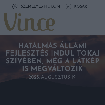
Tovább a navigációhoz
SZEMÉLYES FIÓKOM
KOSÁR
Tovább a tartalomhoz
Me
HATALMAS ÁLLAMI
FEJLESZTÉS INDUL TOKAJ
SZÍVÉBEN, MÉG A LÁTKÉP
IS MEGVÁLTOZIK
2023. AUGUSZTUS 19.