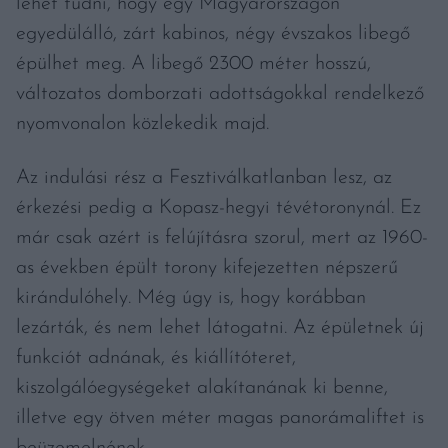
lehet tudni, hogy egy Magyarországon
egyedülálló, zárt kabinos, négy évszakos libegő
épülhet meg. A libegő 2300 méter hosszú,
változatos domborzati adottságokkal rendelkező
nyomvonalon közlekedik majd.
Az indulási rész a Fesztiválkatlanban lesz, az
érkezési pedig a Kopasz-hegyi tévétoronynál. Ez
már csak azért is felújításra szorul, mert az 1960-
as években épült torony kifejezetten népszerű
kirándulóhely. Még úgy is, hogy korábban
lezárták, és nem lehet látogatni. Az épületnek új
funkciót adnának, és kiállítóteret,
kiszolgálóegységeket alakítanának ki benne,
illetve egy ötven méter magas panorámaliftet is