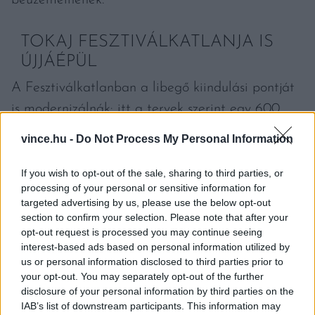
beüzemelnének.
TOKAJ FESZTIVÁLKATLANJA IS
ÚJJÁÉPÜL
A Fesztiválkatlanban a libegő kiindulási pontját
is modernizálnák: itt a tervek szerint egy 600
négyzetméteres, többszintes épület várná a
vince.hu -
Do Not Process My Personal Information
látogatókat. Azt ugyanakkor fontos hangsúlyozni,
hogy a libegő és a tévétorony ugyan párhuzamos
If you wish to opt-out of the sale, sharing to third parties, or
processing of your personal or sensitive information for
fejlesztések, de különállóan futnak.
targeted advertising by us, please use the below opt-out
section to confirm your selection. Please note that after your
opt-out request is processed you may continue seeing
interest-based ads based on personal information utilized by
us or personal information disclosed to third parties prior to
your opt-out. You may separately opt-out of the further
disclosure of your personal information by third parties on the
IAB’s list of downstream participants. This information may