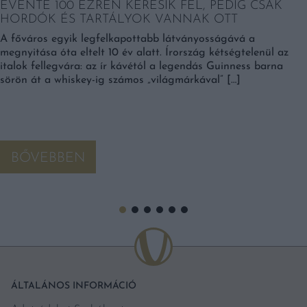
ÉVENTE 100 EZREN KERESIK FEL, PEDIG CSAK
HORDÓK ÉS TARTÁLYOK VANNAK OTT
A főváros egyik legfelkapottabb látványosságává a
megnyitása óta eltelt 10 év alatt. Írország kétségtelenül az
italok fellegvára: az ír kávétól a legendás Guinness barna
sörön át a whiskey-ig számos „világmárkával” […]
BŐVEBBEN
ÁLTALÁNOS INFORMÁCIÓ