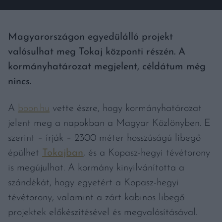
Magyarországon egyedülálló projekt
valósulhat meg Tokaj központi részén. A
kormányhatározat megjelent, céldátum még
nincs.
A
boon.hu
vette észre, hogy kormányhatározat
jelent meg a napokban a Magyar Közlönyben. E
szerint – írják – 2300 méter hosszúságú libegő
épülhet
Tokajban
, és a Kopasz-hegyi tévétorony
is megújulhat. A kormány kinyilvánította a
szándékát, hogy egyetért a Kopasz-hegyi
tévétorony, valamint a zárt kabinos libegő
projektek előkészítésével és megvalósításával.