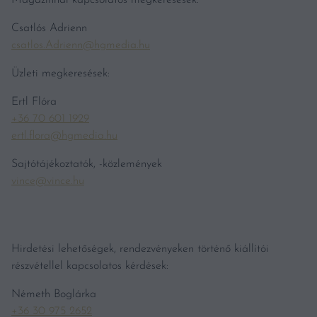
Magazinnal kapcsolatos megkeresések:
Csatlós Adrienn
csatlos.Adrienn@hgmedia.hu
Üzleti megkeresések:
Ertl Flóra
+36 70 601 1929
ertl.flora@hgmedia.hu
Sajtótájékoztatók, -közlemények
vince@vince.hu
Hirdetési lehetőségek, rendezvényeken történő kiállítói
részvétellel kapcsolatos kérdések:
Németh Boglárka
+36 30 975 2652