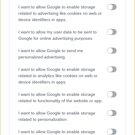
I want to allow Google to enable storage
nettó 48,5 millió forintért a Hadas Építész
related to advertising like cookies on web or
Mérnöki és Művészeti Kft. nyerte el. A vonatkozó
device identifiers in apps.
szerződést 2022 márciusában kötötték meg.
I want to allow my user data to be sent to
Hogy a kivitelezés pontosan mennyibe kerülhet,
Google for online advertising purposes.
az a kiviteli tervek alapján határozható meg.
I want to allow Google to send me
Mindenesetre tavaly tavasszal az a becslés látott
personalized advertising.
napvilágot, hogy a libegő kialakítása
I want to allow Google to enable storage
megközelítőleg 2,5-3 milliárd forint lehet.
related to analytics like cookies on web or
device identifiers in apps.
Csakhogy ez a számítás az akkori árakból indult
I want to allow Google to enable storage
ki, azóta nyilvánvalóan mind az építőipari, mind
related to functionality of the website or app.
az építőanyag-piaci árak kilőttek, nem beszélve
I want to allow Google to enable storage
a munkaerőköltségekről és az általános
related to personalization.
inflációról. Vagyis a projekt, jelen állás szerint,
I want to allow Google to enable storage
ennél jóval több kerülhet – zárja cikkét a