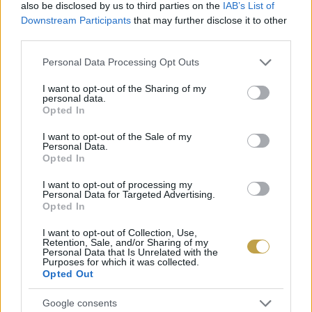
also be disclosed by us to third parties on the
IAB’s List of
Downstream Participants
that may further disclose it to other
third parties.
Please note that this website/app uses one or more Google
Personal Data Processing Opt Outs
services and may gather and store information including but
not limited to your visit or usage behaviour. You may click to
I want to opt-out of the Sharing of my
personal data.
grant or deny consent to Google and its third-party tags to
Opted In
use your data for below specified purposes in below Google
consent section.
I want to opt-out of the Sale of my
Personal Data.
Opted In
I want to opt-out of processing my
Personal Data for Targeted Advertising.
Opted In
I want to opt-out of Collection, Use,
Retention, Sale, and/or Sharing of my
A tévétorony hasznosításának első ütemű startját
Personal Data that Is Unrelated with the
Purposes for which it was collected.
eredetileg még 2022-re tűzték ki. A háború
Opted Out
azonban közbeszólt, és lelassult a kivitelezés. Az
Google consents
tudható, hogy a libegő tervezési megbízását