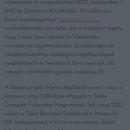
előkészítője és megvalósítója 2023. szeptember 1-
jétől az Építési és Közlekedési Minisztérium.
Ezzel összefüggésben
Navracsics Tibor
területfejlesztési miniszter azt a feladatot kapta,
hogy Lázár János építési és közlekedési
miniszterrel együttműködve gondoskodjon az
átadás-átvételhez szükséges megállapodások
megkötéséről és teendőiről. Erre nem sok idő
maradt, a határidő ugyanis augusztus 31.
A libegő projekt ötlete régebbről ismert: része a
kormány által 2020-ban elfogadott Tokaj-
Zemplén Fejlesztési Programnak. Sőt, még 2022
elején a Tokaj Borvidék Fejlődéséért Nonprofit
Kft. közbeszerzést is kiírta a tervezésre. Ebből