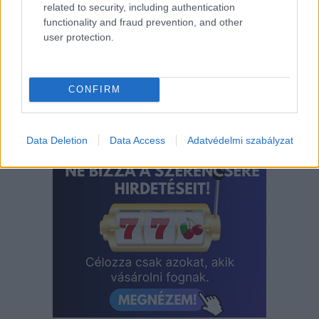
related to security, including authentication
boon.hu
.
functionality and fraud prevention, and other
user protection.
Címlapfotó:
Richard Stachmann
/ Unsplash
CONFIRM
Data Deletion
Data Access
Adatvédelmi szabályzat