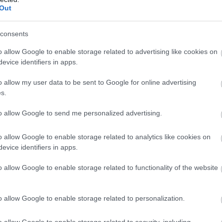
r nem sikerült befutnia. A második világháború után 
Out
sítési kísérleteknél számoltak vele. „Közreműködésév
an viselő és korábban érő szőlőt akartak létrehozni. 
consents
rásznak köszönheti, aki a 2010-es években kezdett fog
o allow Google to enable storage related to advertising like cookies on
öbb borvidéken követik.
evice identifiers in apps.
o allow my user data to be sent to Google for online advertising
s.
to allow Google to send me personalized advertising.
o allow Google to enable storage related to analytics like cookies on
evice identifiers in apps.
o allow Google to enable storage related to functionality of the website
o allow Google to enable storage related to personalization.
o allow Google to enable storage related to security, including