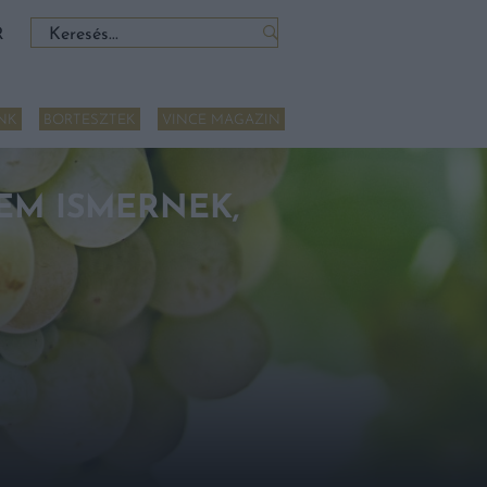
Keresés:
R
NK
BORTESZTEK
VINCE MAGAZIN
EM ISMERNEK,