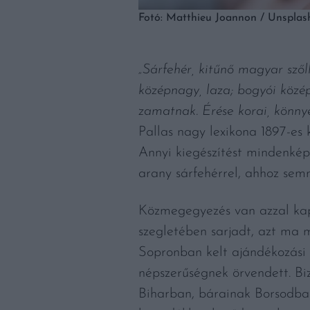
Fotó: Matthieu Joannon / Unsplas
„Sárfehér, kitűnő magyar szől
középnagy, laza; bogyói közép
zamatnak. Érése korai, könnye
Pallas nagy lexikona 1897-es 
Annyi kiegészítést mindenképp
arany sárfehérrel, ahhoz sem
Közmegegyezés van azzal kap
szegletében sarjadt, azt ma 
Sopronban kelt ajándékozási s
népszerűségnek örvendett. Biz
Biharban, bárainak Borsodba