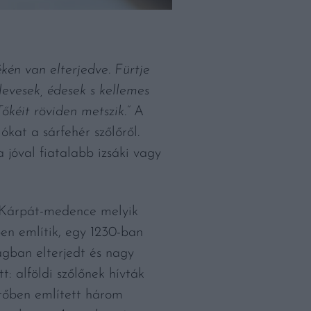
kén van elterjedve. Fürtje
levesek, édesek s kellemes
őkéit röviden metszik.”
A
kat a sárfehér szőlőről.
 jóval fiatalabb izsáki vagy
a Kárpát-medence melyik
en említik, egy 1230-ban
ágban elterjedt és nagy
: alföldi szőlőnek hívták
tőben említett három