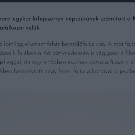
bora egykor kifejezetten népszerűnek számított 
lálkozni velük.
llamilag elismert fehér borszőlőfajta van. A mai faj
sodik felében a Kárpát-medencén is végigsöprő filox
 jelleggel, de egyre többen nyúlnak vissza a filoxéra e
őkben bemutatott négy fehér fajta a boraival a jövő
.