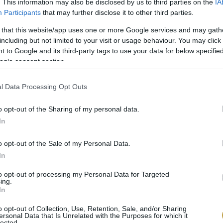
. This information may also be disclosed by us to third parties on the
IA
árslevelűvel. Merőben mást gondolt róla Gyürky Antal
Participants
that may further disclose it to other third parties.
egyaljai fajok közé sorolta, amelyekben
„a sűrű mézé
 that this website/app uses one or more Google services and may gath
gben van, s ez oknál kedvező jó bort termő évben ké
including but not limited to your visit or usage behaviour. You may click 
 to Google and its third-party tags to use your data for below specifi
meg a fajta átfogó jellemzése:
„Koránérő és mint bor-
ogle consent section.
agyságú, laza hengeralakú s csak ritkán többágú; bog
, finoman pettyezve; a bogyóhéjak vékonyak és átláts
l Data Processing Opt Outs
. Bora erős, de nem elégé testes és hosszú mivelést kív
o opt-out of the Sharing of my personal data.
In
igazat. A fehér gohért főleg az olcsó tömegborokra s
tősebb birtokokon a furmint és a hárslevelű dívott. 
o opt-out of the Sale of my Personal Data.
áépítésnél az 1896-ban kiadott
A filoxera által elpusztí
In
a gohért már nem ajánlják Tokajba. Mindazonáltal va
to opt-out of processing my Personal Data for Targeted
ing.
kertekbe újra beszivárgott. Olyannyira, hogy a triano
In
mlíti, mint tokaji fajtát.
o opt-out of Collection, Use, Retention, Sale, and/or Sharing
ersonal Data that Is Unrelated with the Purposes for which it
lected.