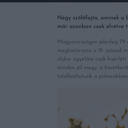
Négy szőlőfajta, aminek a 
már azonban csak elvétve ta
Magyarországon jelenleg 79 á
meghatározza a 19. század má
olykor egyelőre csak kísérleti
minden jól megy, a következ
találkozhatunk a poharakban