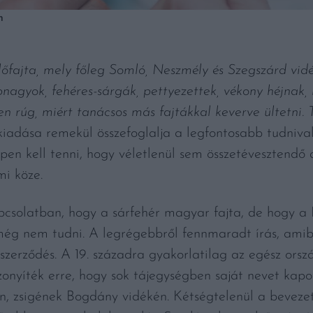
h
lőfajta, mely főleg Somló, Neszmély és Szegszárd vidé
nagyok, fehéres-sárgák, pettyezettek, vékony héjnak, 
n rúg, miért tanácsos más fajtákkal keverve ültetni. T
kiadása remekül összefoglalja a legfontosabb tudnivaló
en kell tenni, hogy véletlenül sem összetévesztendő a
mi köze.
csolatban, hogy a sárfehér magyar fajta, de hogy 
még nem tudni. A legrégebbről fennmaradt írás, amib
zerződés. A 19. századra gyakorlatilag az egész orsz
onyíték erre, hogy sok tájegységben saját nevet kapott
n, zsigének Bogdány vidékén. Kétségtelenül a beveze