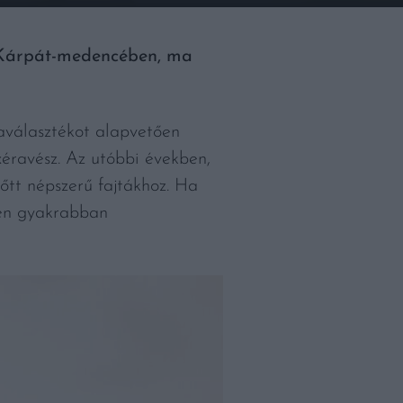
a Kárpát-medencében, ma
taválasztékot alapvetően
éravész. Az utóbbi években,
lőtt népszerű fajtákhoz. Ha
ben gyakrabban