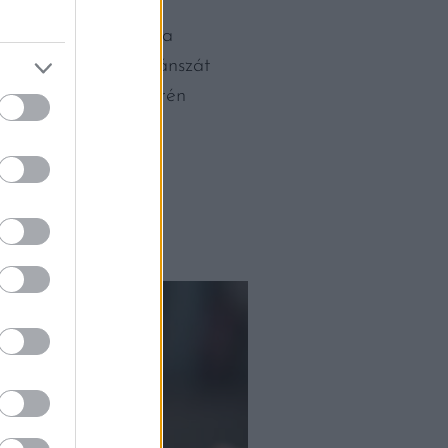
a szocialista
el” a furmintnál és a
Legújabbkori reneszánszát
lalkozni vele. Sikerén