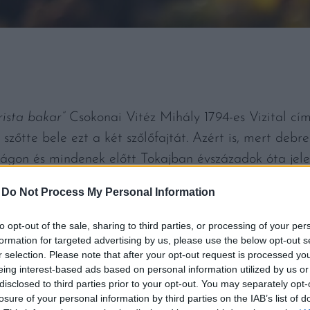
ista bakar”
Csokonai Vitéz Mihály 1794-es Vizital c
zőtte bele ezt a két szőlőfajtát. Azért is, mert debre
gon és mindenek előtt Tokajban évszázadok óta jelen
 után a IV. Béla király által a térségbe telepített ol
-
Do Not Process My Personal Information
udai gohér, bajor fehér, fehér bajnár, somogyi fehér,
 eredetűek is megtalálhatók, tartja magát az a verzió
to opt-out of the sale, sharing to third parties, or processing of your per
formation for targeted advertising by us, please use the below opt-out s
r selection. Please note that after your opt-out request is processed y
eing interest-based ads based on personal information utilized by us or
nyékén (akárcsak Baranyában és a Balaton mellett) so
disclosed to third parties prior to your opt-out. You may separately opt-
losure of your personal information by third parties on the IAB’s list of
s tokaji szőlőkiállítás lajstromában a négy minőségi