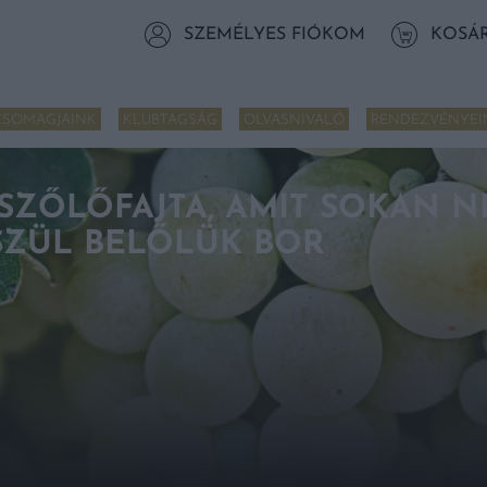
SZEMÉLYES FIÓKOM
KOSÁ
CSOMAGJAINK
KLUBTAGSÁG
OLVASNIVALÓ
RENDEZVÉNYEI
 SZŐLŐFAJTA, AMIT SOKAN N
ÉSZÜL BELŐLÜK BOR