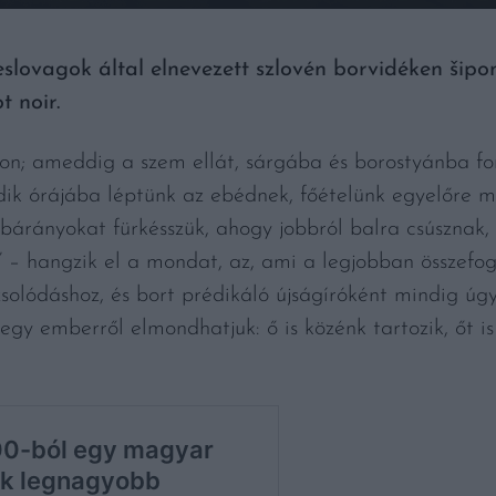
eslovagok által elnevezett szlovén borvidéken šipon
t noir.
n; ameddig a szem ellát, sárgába és borostyánba fo
dik órájába léptünk az ebédnek, főételünk egyelőre mé
bárányokat fürkésszük, ahogy jobbról balra csúsznak, 
 – hangzik el a mondat, az, ami a legjobban összefogl
zsolódáshoz, és bort prédikáló újságíróként mindig ú
gy emberről elmondhatjuk: ő is közénk tartozik, őt i