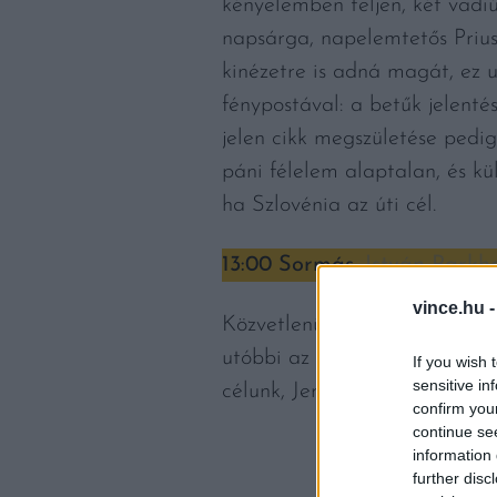
kényelemben teljen, két vadiú
napsárga, napelemtetős Prius
kinézetre is adná magát, ez 
fénypostával: a betűk jelent
jelen cikk megszületése pedig
páni félelem alaptalan, és kü
ha Szlovénia az úti cél.
13:00 Sormás,
István Parkh
vince.hu 
Közvetlenül a határ előtt áll
utóbbi az időigényesebb foly
If you wish 
sensitive in
célunk, Jeruzalem borvidéke f
confirm you
continue se
information 
further disc