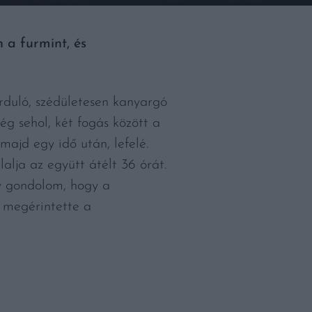
 a furmint, és
rduló, szédületesen kanyargó
g sehol, két fogás között a
majd egy idő után, lefelé.
alja az együtt átélt 36 órát.
gy gondolom, hogy a
s megérintette a