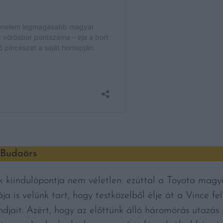
, Budaörs
k kiindulópontja nem véletlen: ezúttal a Toyota magy
ja is velünk tart, hogy testközelből élje át a Vince fel
ndjait. Azért, hogy az előttünk álló háromórás utazás