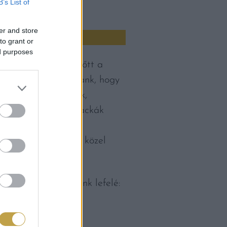
B’s List of
er and store
to grant or
ed purposes
észek és stílusuk előtt a
énél, akkor is tudnánk, hogy
n. Rendezett porták,
ogan gömbölyödő malackák
 Persze, ennek a
adék mennyiségénél közel
lszabadultan suhanunk lefelé:
csak, bal oldalon