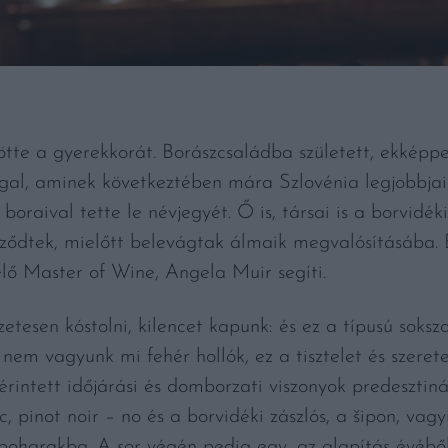
e a gyerekkorát. Borászcsaládba született, ekképpe
al, aminek következtében mára Szlovénia legjobbjai k
boraival tette le névjegyét. Ő is, társai is a borvidé
ődtek, mielőtt belevágtak álmaik megvalósításába. 
ő Master of Wine, Angela Muir segíti.
tesen kóstolni, kilencet kapunk: és ez a típusú soks
 nem vagyunk mi fehér hollók, ez a tisztelet és szeret
érintett időjárási és domborzati viszonyok predesztinál
c, pinot noir – no és a borvidéki zászlós, a šipon, vag
 poharakba. A sor végén pedig egy, az alapítás év