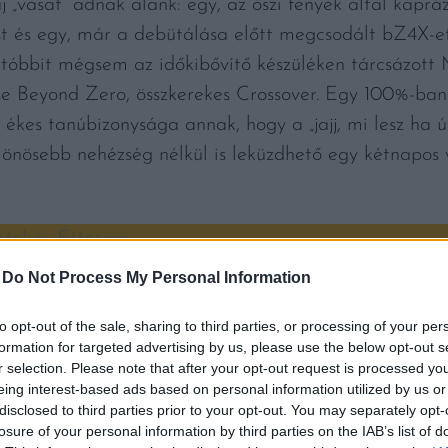
j „vasat” adnak alánk: egy, az őszi fények által kápr
t és egy, már a debütálása előtt megcsodált bZ4X-et
utóbbit mégsem az időkibővítő készüléken tárcsázott 
ése Beyond Zero, összkerekes Crossover. Egy 100%-ban
 ékes tanúbizonysága annak, hogy a „jajj, mi lesz ha ú
lönösebb nehézség nélkül is leküzdhető egy kétnapos v
otel és Étterem
-
Do Not Process My Personal Information
unk meg először, és nem csak az autót, magunkat is töl
amat. Telt bendővel indulunk tovább az innen alig tö
to opt-out of the sale, sharing to third parties, or processing of your per
formation for targeted advertising by us, please use the below opt-out s
elé.
r selection. Please note that after your opt-out request is processed y
eing interest-based ads based on personal information utilized by us or
disclosed to third parties prior to your opt-out. You may separately opt-
losure of your personal information by third parties on the IAB’s list of