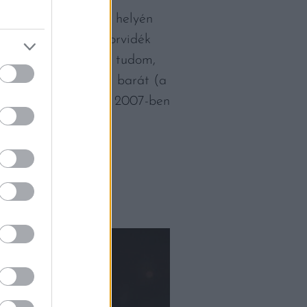
t az egykori pékség helyén
megossza velünk a borvidék
éret 10 hektár – nem tudom,
n osztozkodik három barát (a
 családjuk. A pincét 2007-ben