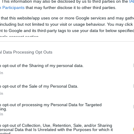
. This information may also be disclosed by us to third parties on the
IA
Participants
that may further disclose it to other third parties.
 that this website/app uses one or more Google services and may gath
ia
including but not limited to your visit or usage behaviour. You may click 
 to Google and its third-party tags to use your data for below specifi
ogle consent section.
örülöttünk elsuhanó táj nem ismerne határokat, az épít
fogalom. Ha esetleg szunyókáltunk volna az M7-es vég
l Data Processing Opt Outs
 a Štajerska Slovenia borrégió elnevezés nem véletle
típusú házak, a kerítés mögött (már ahol van) bold
o opt-out of the Sharing of my personal data.
In
ek harapnak az élénk zöldben pompázó harmatos fűbe.
itthon normálisan (vagyis nem idén) megszokott csap
o opt-out of the Sale of my Personal Data.
az Alpok felől kellemetlenkedő szél.
In
to opt-out of processing my Personal Data for Targeted
legzetvétellel felgördüljünk a domb tetejére, majd fe
ing.
In
0 méterrel – illetve néha kicsit alatta. Majd, egyszer 
o opt-out of Collection, Use, Retention, Sale, and/or Sharing
yan a szirttetőről alázuhan a mélybe. Megérkeztünk.
ersonal Data that Is Unrelated with the Purposes for which it
lected.