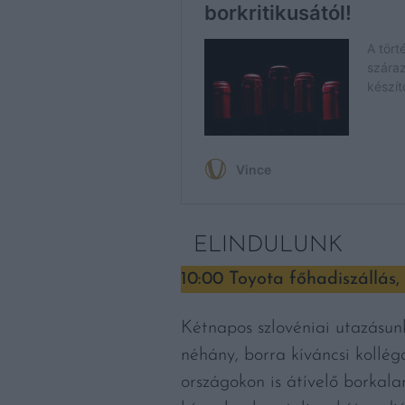
ELINDULUNK
10:00 Toyota főhadiszállás
Kétnapos szlovéniai utazásun
néhány, borra kíváncsi kollégá
országokon is átívelő borkala