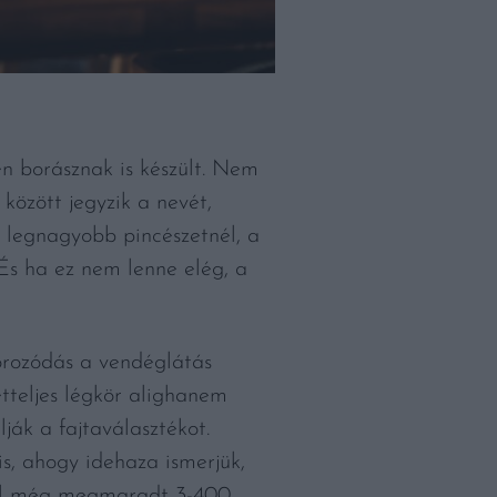
n borásznak is készült. Nem
özött jegyzik a nevét,
ki legnagyobb pincészetnél, a
És ha ez nem lenne elég, a
zorozódás a vendéglátás
etteljes légkör alighanem
ják a fajtaválasztékot.
yis, ahogy idehaza ismerjük,
éből még megmaradt 3-400