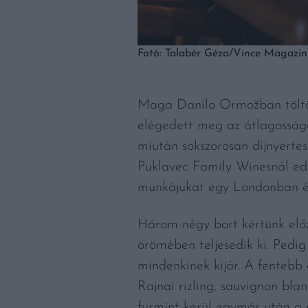
Fotó: Talabér Géza/Vince Magazin
Maga Danilo Ormožban töltött
elégedett meg az átlagosságg
miután sokszorosan díjnyertes 
Puklavec Family Winesnál edz
munkájukat egy Londonban él
Három-négy bort kértünk előze
örömében teljesedik ki. Pedig
mindenkinek kijár. A fentebb 
Rajnai rizling, sauvignon blan
furmint kerül egymás után a