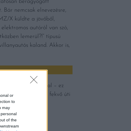
ázatosan beragyogott
. Bár nemcsak elnevezésre,
MZ/X küldte a jövőből,
 elektromos autóról van szó,
tközben lemerül?!” típusú
illanyautós kaland. Akkor is,
tjük finom falatokkal – ez
bb mint egyórányira fekvő úti
sonal or
ection to
ou may
 personal
out of the
 downstream