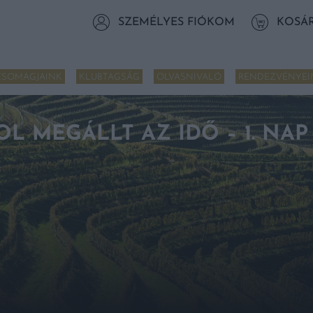
SZEMÉLYES FIÓKOM
KOSÁ
CSOMAGJAINK
KLUBTAGSÁG
OLVASNIVALÓ
RENDEZVÉNYEI
L MEGÁLLT AZ IDŐ – 1. NAP