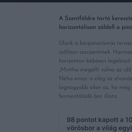
A Szentföldre tartó kereszt
horizontálisan zöldell a pino
Ülünk a körpanorámás teraszo
szőlősor-szerpentinek. Harma
horizonton békésen legelésző 
„Mintha megállt volna az idő”
Néha ennyi is elég az elvará
legnagyobb siker az, ha még e
fermentálódó bor illata.