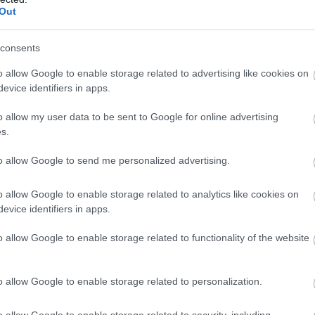
Out
yal és egy több mint impozáns borsorral vár bennünke
en, készen arra, hogy az előttünk álló néhány órában 
consents
szerint az egy család eltartásához szükséges birtokm
o allow Google to enable storage related to advertising like cookies on
t a féle matematikát, mindenesetre náluk 30 hektáro
evice identifiers in apps.
Šnajder, Rajko Žličar és Božidar Grabovac), illetve a
o allow my user data to be sent to Google for online advertising
ogy palackba zárják a borvidék legjavát.
s.
to allow Google to send me personalized advertising.
o allow Google to enable storage related to analytics like cookies on
evice identifiers in apps.
PINCÉSZET: VERUS ÉS A ŠIPON
o allow Google to enable storage related to functionality of the website
o allow Google to enable storage related to personalization.
o allow Google to enable storage related to security, including