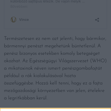
Természetesen ez nem azt jelenti, hogy bármikor,
bármennyi penészt megehetünk büntetlenül. A
penész bizonyos esetekben komoly betegséget
okozhat. Az Egészségügyi Világszervezet (WHO)
a mikotoxinok néven ismert penészgombafajtát
például a rák kialakulásával hozta
összefüggésbe. Hozzá kell tenni, hogy ez a fajta
mezőgazdasági környezetben van jelen, ételekre
a legritkábban kerül.