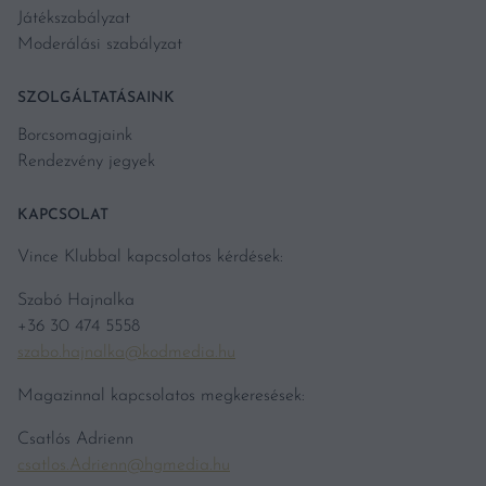
Játékszabályzat
Moderálási szabályzat
SZOLGÁLTATÁSAINK
Borcsomagjaink
Rendezvény jegyek
KAPCSOLAT
Vince Klubbal kapcsolatos kérdések:
Szabó Hajnalka
+36 30 474 5558
szabo.hajnalka@kodmedia.hu
Magazinnal kapcsolatos megkeresések:
Csatlós Adrienn
csatlos.Adrienn@hgmedia.hu