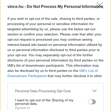
MINDEN PENÉSZES ÉTEL ROSSZ?
vince.hu -
Do Not Process My Personal Information
A természetben több mint 100 ezer féle
penészgomba létezik, külöböző tulajdonságokkal.
If you wish to opt-out of the sale, sharing to third parties, or
processing of your personal or sensitive information for
Ha a húson bolyhos állagú penészt találunk,
targeted advertising by us, please use the below opt-out
akkor valószínűleg a gyakori penészgombafajok
section to confirm your selection. Please note that after your
opt-out request is processed you may continue seeing
egyikével (Botrytis, Geotrichum, Oidium,
interest-based ads based on personal information utilized by
Penicillium vagy Thamnidium) van dolgunk. Ha
us or personal information disclosed to third parties prior to
your opt-out. You may separately opt-out of the further
ilyet észlelünk, azonnal dobjuk ki az ételt.
disclosure of your personal information by third parties on the
IAB’s list of downstream participants. This information may
Fontos tudni, hogy vannak „jó“ penészgombák is.
also be disclosed by us to third parties on the
IAB’s List of
Downstream Participants
that may further disclose it to other
Ezek az élelmiszer-előállítás szerves részét
third parties.
képezik. Ilyenek például a Penicillium
Please note that this website/app uses one or more Google
Personal Data Processing Opt Outs
nemzetséghez tartozó egyes fajok. Ezeknek
services and may gather and store information including but
köszönhetjük a
camembert
, a
brie
és a roquefort
not limited to your visit or usage behaviour. You may click to
I want to opt-out of the Sharing of my
personal data.
grant or deny consent to Google and its third-party tags to
sajtokat. Ezeket a penészgombákat gondosan
Opted In
use your data for below specified purposes in below Google