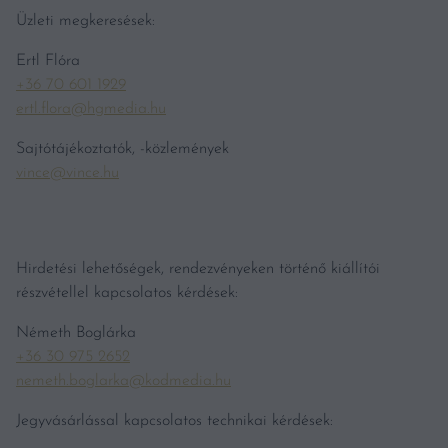
Üzleti megkeresések:
Ertl Flóra
+36 70 601 1929
ertl.flora@hgmedia.hu
Sajtótájékoztatók, -közlemények
vince@vince.hu
Hirdetési lehetőségek, rendezvényeken történő kiállítói
részvétellel kapcsolatos kérdések:
Németh Boglárka
+36 30 975 2652
nemeth.boglarka@kodmedia.hu
Jegyvásárlással kapcsolatos technikai kérdések: