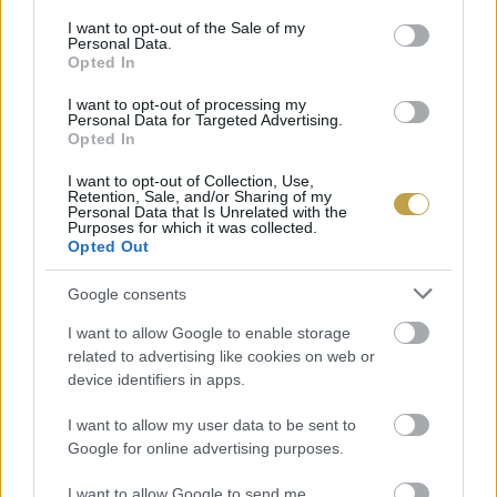
ellenőrzött körülmények között érlelik, ami
consent section.
I want to opt-out of the Sale of my
Personal Data.
megakadályozza, hogy káros mikotoxinokat
Opted In
termeljenek.
I want to opt-out of processing my
Personal Data for Targeted Advertising.
Opted In
I want to opt-out of Collection, Use,
Retention, Sale, and/or Sharing of my
Personal Data that Is Unrelated with the
Purposes for which it was collected.
Opted Out
Google consents
I want to allow Google to enable storage
related to advertising like cookies on web or
device identifiers in apps.
I want to allow my user data to be sent to
Google for online advertising purposes.
Szerző: Csáka Eszter
I want to allow Google to send me