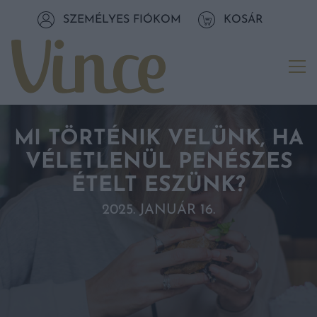
Tovább a navigációhoz
SZEMÉLYES FIÓKOM
KOSÁR
Tovább a tartalomhoz
Me
MI TÖRTÉNIK VELÜNK, HA
VÉLETLENÜL PENÉSZES
ÉTELT ESZÜNK?
2025. JANUÁR 16.