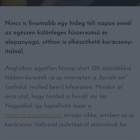
Nincs is finomabb egy hideg téli napon ennél
az egészen különleges fűszerezésű és
alapanyagú, otthon is elkészíthető karácsonyi
italnál.
Angliában egyetlen hónap alatt 126 százalékkal
többen kerestek rá az interneten a „forralt sör”
(anholul: mulled beer) kifejezésre. Minden jel
arra utal, hogy tombol a forralt sör láz.
Nagyjából így foglalható össze a
thedrinksbusiness.com
minapi cikke, amiben az új
karácsonyi italtrend születéséről számolnak be.