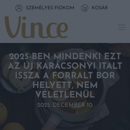
Tovább a navigációhoz
SZEMÉLYES FIÓKOM
KOSÁR
Tovább a tartalomhoz
Me
2025-BEN MINDENKI EZT
AZ ÚJ KARÁCSONYI ITALT
ISSZA A FORRALT BOR
HELYETT, NEM
VÉLETLENÜL
2025. DECEMBER 10.