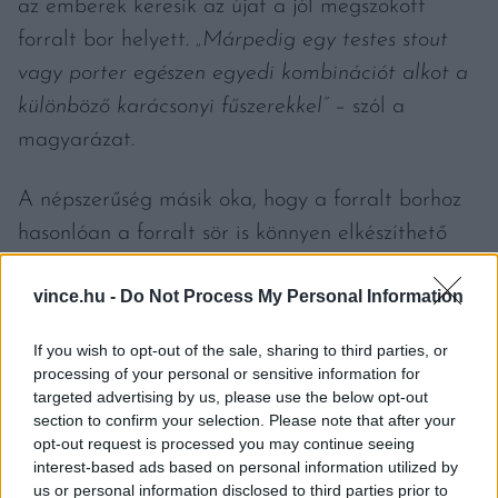
az emberek keresik az újat a jól megszokott
forralt bor helyett.
„Márpedig egy testes stout
vagy porter egészen egyedi kombinációt alkot a
különböző karácsonyi fűszerekkel”
– szól a
magyarázat.
A népszerűség másik oka, hogy a forralt borhoz
hasonlóan a forralt sör is könnyen elkészíthető
otthon. Ráadásul magunk kísérletezhetünk az
vince.hu -
Do Not Process My Personal Information
egyes sörtípusokkal és fűszerekkel. A cikk szerint
mindazonáltal egy karakteres alapot, tehát
If you wish to opt-out of the sale, sharing to third parties, or
minimum egy barnasört, érdemes választani.
processing of your personal or sensitive information for
targeted advertising by us, please use the below opt-out
Másik fontos szempont, hogy a sör ne legyen túl
section to confirm your selection. Please note that after your
keserű, az
IPA
-kat tehát jobb mellőzni. Az a
opt-out request is processed you may continue seeing
legjobb, ha már alapból van az italnak egy saját
interest-based ads based on personal information utilized by
us or personal information disclosed to third parties prior to