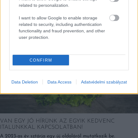
related to personalization.
I want to allow Google to enable storage
EZEK IS ÉRDEKELHETNEK
related to security, including authentication
functionality and fraud prevention, and other
user protection.
Falatok
CONFIRM
Data Deletion
Data Access
Adatvédelmi szabályzat
VAN EGY JÓ HÍRÜNK AZ EGYIK KEDVENC
ITALUNKKAL KAPCSOLATBAN!
A 2023-as év sztárja egy új oldaláról mutatkozik be.