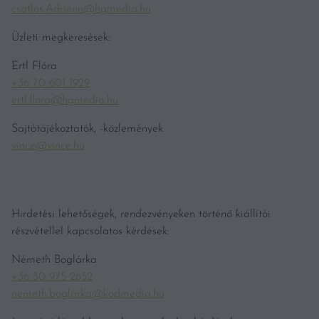
csatlos.Adrienn@hgmedia.hu
Üzleti megkeresések:
Ertl Flóra
+36 70 601 1929
ertl.flora@hgmedia.hu
Sajtótájékoztatók, -közlemények
vince@vince.hu
Hirdetési lehetőségek, rendezvényeken történő kiállítói
részvétellel kapcsolatos kérdések:
Németh Boglárka
+36 30 975 2652
nemeth.boglarka@kodmedia.hu