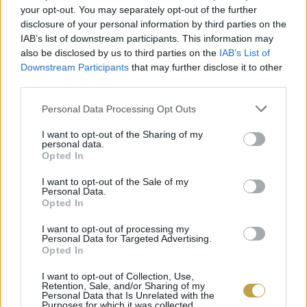
édes ízvilága. Végül még egy hasonlóság a
your opt-out. You may separately opt-out of the further
forralt borral: ezt is nyugodtan gazdagíthatjuk
disclosure of your personal information by third parties on the
IAB’s list of downstream participants. This information may
narancshéjjal vagy éppen aszalványokkal.
also be disclosed by us to third parties on the
IAB’s List of
Downstream Participants
that may further disclose it to other
third parties.
Please note that this website/app uses one or more Google
Personal Data Processing Opt Outs
services and may gather and store information including but
not limited to your visit or usage behaviour. You may click to
I want to opt-out of the Sharing of my
personal data.
grant or deny consent to Google and its third-party tags to
Opted In
use your data for below specified purposes in below Google
consent section.
I want to opt-out of the Sale of my
Personal Data.
Opted In
I want to opt-out of processing my
Personal Data for Targeted Advertising.
Opted In
I want to opt-out of Collection, Use,
Retention, Sale, and/or Sharing of my
Personal Data that Is Unrelated with the
Purposes for which it was collected.