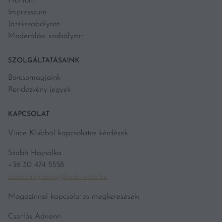
Profilom
Impresszum
Játékszabályzat
Moderálási szabályzat
SZOLGÁLTATÁSAINK
Borcsomagjaink
Rendezvény jegyek
KAPCSOLAT
Vince Klubbal kapcsolatos kérdések:
Szabó Hajnalka
+36 30 474 5558
szabo.hajnalka@kodmedia.hu
Magazinnal kapcsolatos megkeresések:
Csatlós Adrienn