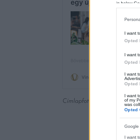
in below Go
Persona
I want t
Opted 
I want t
Opted 
I want 
Advertis
Opted 
I want t
of my P
Címlapfotó: Manki Kim / Uns
was col
Opted 
Google 
I want t