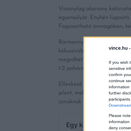
Viszonylag alacsony kalóriata
egyensúlyát. Enyhén lúgosító 
Fogyasztható önmagában, készü
Bármennyire is jól hidratál, a
vince.hu 
kókuszvízben természetes módo
megnőhet napi energiabevite
If you wish 
1-2 pohárnál többet nem ajánl
sensitive in
confirm you
continue se
Ellenkező esetben ugyanis túl
information 
jelent, mely akkor alakul ki, 
further disc
participants
izmoknak is. Akiknek magas a 
Downstream 
Please note
information 
deny consent