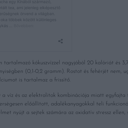
 tartalmazó kókuszvízzel nagyjából 20 kalóriát és 3,
nnyiségben (0,1-0,2 gramm). Rostot és fehérjét nem, 
iumot is tartalmaz a frissítő.
 a víz és az elektrolitok kombinációja miatt egyfajta 
erségesen előállított, adalékanyagokkal teli funkcioná
et nyújt a sejtek számára az oxidatív stressz ellen, 