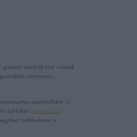
7 gramm szénhidrátot viszünk
ugyanakkor nátriumot,
természetes sportitalként is
lis üdítőket.
Antioxidáns
segíthet csökkenteni a