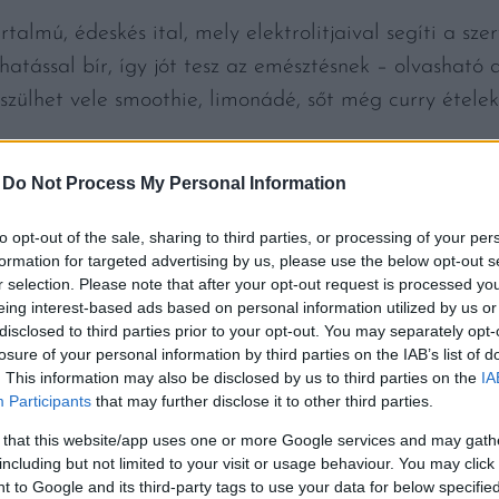
rtalmú, édeskés ital, mely elektrolitjaival segíti a sz
hatással bír, így jót tesz az emésztésnek – olvasható 
lhet vele smoothie, limonádé, sőt még curry ételekhe
 szakértők szerint nem szabad a víz helyettesítőjeként
-
Do Not Process My Personal Information
n előforduló cukrok, szénhidrátok is vannak, ha sokat
lünk. Fogyasztható akár minden nap is, ám fontos, h
to opt-out of the sale, sharing to third parties, or processing of your per
ott fogyasztani belőle.
formation for targeted advertising by us, please use the below opt-out s
r selection. Please note that after your opt-out request is processed y
eing interest-based ads based on personal information utilized by us or
 sok elektrolit kerül a szervezetbe. Kálium esetében 
disclosed to third parties prior to your opt-out. You may separately opt-
amikor túl magas a vér káliumszintje. Ez pedig rosszat
losure of your personal information by third parties on the IAB’s list of
. This information may also be disclosed by us to third parties on the
IA
káliumszintjük, ne fogyasszanak kókuszvizet.
Participants
that may further disclose it to other third parties.
 that this website/app uses one or more Google services and may gath
including but not limited to your visit or usage behaviour. You may click 
 to Google and its third-party tags to use your data for below specifi