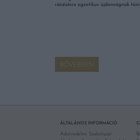
ránézésre egzotikus újdonságnak tűni
 lencse szerencsét hoz.
 valamilyen formában
BŐVEBBEN
ÁLTALÁNOS INFORMÁCIÓ
S
Adatvédelmi Szabályzat
B