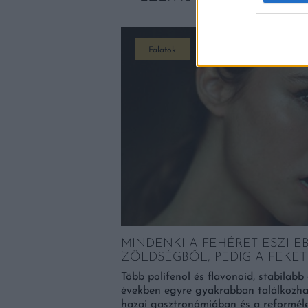
Falatok
MINDENKI A FEHÉRET ESZI E
ZÖLDSÉGBŐL, PEDIG A FEKET
A MAGYAROK MÉG
Több polifenol és flavonoid, stabilabb
HOZ ÚJÉVRE!
években egyre gyakrabban találkozha
hazai gasztronómiában és a reforméle
b kedvencünket