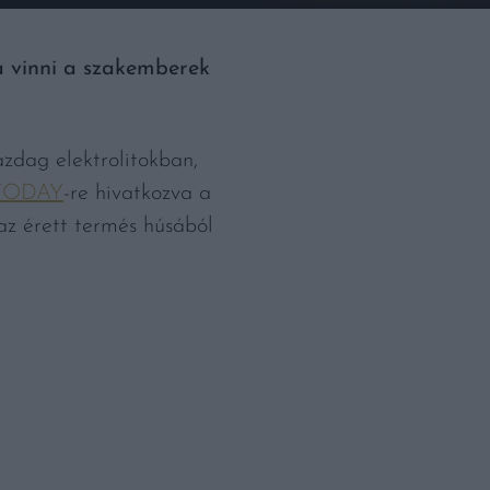
 vinni a szakemberek
azdag elektrolitokban,
ODAY
-re hivatkozva a
 az érett termés húsából