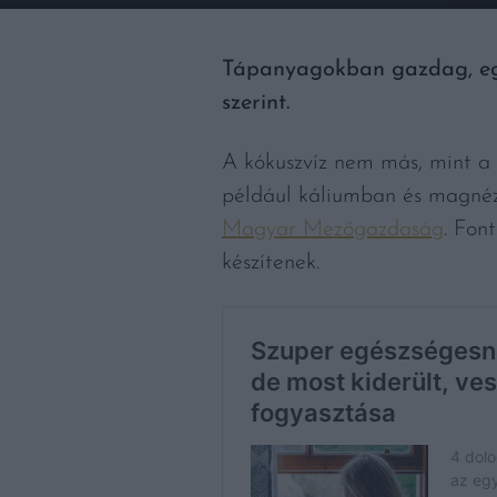
Tápanyagokban gazdag, egy
szerint.
A kókuszvíz nem más, mint a f
például káliumban és magnézi
Magyar Mezőgazdaság
. Fon
készítenek.