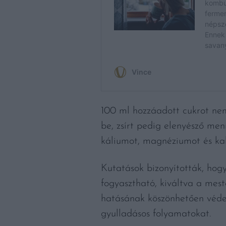
100 ml hozzáadott cukrot nem
be, zsírt pedig elenyésző me
káliumot, magnéziumot és kalc
Kutatások bizonyították, hogy
fogyasztható, kiváltva a mest
hatásának köszönhetően védelm
gyulladásos folyamatokat.