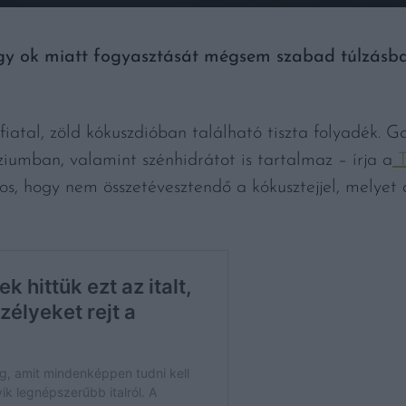
 ok miatt fogyasztását mégsem szabad túlzásba
iatal, zöld kókuszdióban található tiszta folyadék. G
umban, valamint szénhidrátot is tartalmaz – írja a
T
tos, hogy nem összetévesztendő a kókusztejjel, melyet