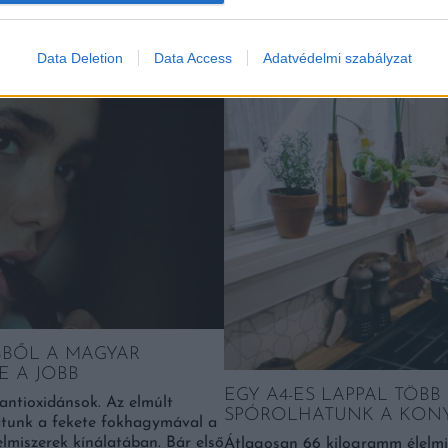
Data Deletion
Data Access
Adatvédelmi szabályzat
Falatok
BBŐL A MAGYAR
E A JOBB
EGY A4-ES LAPPAL TÖBB
 antioxidánsok. Az elmúlt
SPÓROLHATUNK A KON
tunk a fekete fokhagymával a
lmiszerek kínálatában. Bár első
Átlagosan 66 kilogramm élelmi