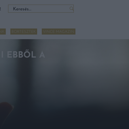
Keresés:
R
NK
BORTESZTEK
VINCE MAGAZIN
I EBBŐL A