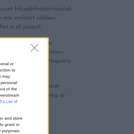
ervezet folyadékháztartásának
a már említett cikkben.
z is jól passzol.
 tekinteni rá. Mivel a
 iszunk belőle, jelentősen
ogy csak mértékkel! Naponta
sonal or
ection to
ou may
 personal
ez például hiperkalémiát
out of the
 tesz a szívnek, sőt még az
 downstream
B’s List of
er and store
to grant or
ed purposes