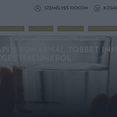
SZEMÉLYES FIÓKOM
KOSÁ
CSOMAGJAINK
KLUBTAGSÁG
OLVASNIVALÓ
RENDEZVÉNYEI
PI 2 POHÁRNÁL TÖBBET INN
GES ITALUNKBÓL