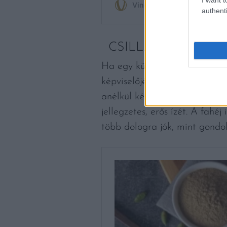
authenti
CSILLAGÁNIZS, FA
Ha egy különleges chilisbabo
képviselőjének, Heston Blument
anélkül képes a hagymából, a
jellegzetes, erős ízét. A fahé
több dologra jók, mint gondo