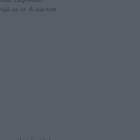
almaz. Leginkább
ük az ízt. A szárított