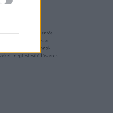
sztronómia
egyik jelentős
a recepthez. Ez a fűszer
y az étel átvenné annak
ízeket megtestesítő fűszerek