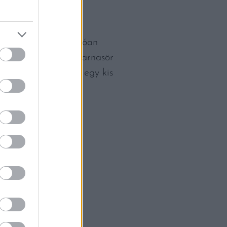
izonyos italok kiválóan
y, a vörösbor és a barnasör
 így ha akad otthon egy kis
eléréséhez.