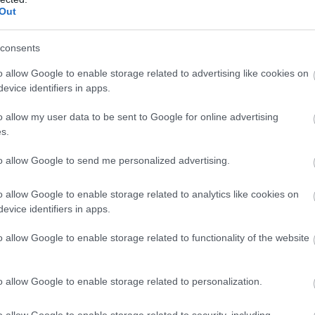
Out
consents
l tudják, a különböző szeszeket nem csupán inni jó. B
o allow Google to enable storage related to advertising like cookies on
 olyan érettebb színű alkoholok, mint a bourbon whisk
evice identifiers in apps.
ek a húsos ételek ízein. A chilisbab esete sem kivétel,
o allow my user data to be sent to Google for online advertising
öntsünk az ételbe egy keveset a füstös, gazdag hatás 
s.
to allow Google to send me personalized advertising.
o allow Google to enable storage related to analytics like cookies on
evice identifiers in apps.
o allow Google to enable storage related to functionality of the website
o allow Google to enable storage related to personalization.
o allow Google to enable storage related to security, including