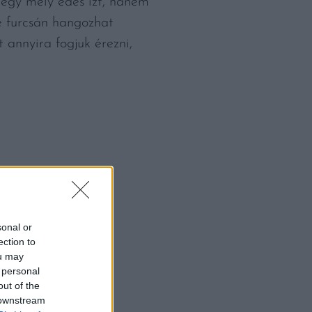
k egy mély édes ízt, hanem
re furcsán hangozhat
t annyira fogjuk érezni,
sonal or
ection to
ou may
 personal
out of the
 downstream