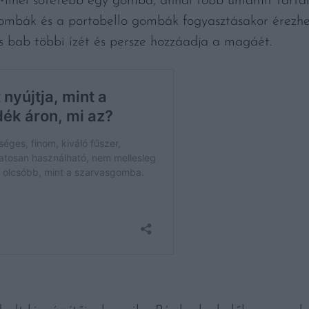
. Minél sötétebb egy gomba, annál több umamit tart
ombák és a portobello gombák fogyasztásakor érezhetj
s bab többi ízét és persze hozzáadja a magáét.