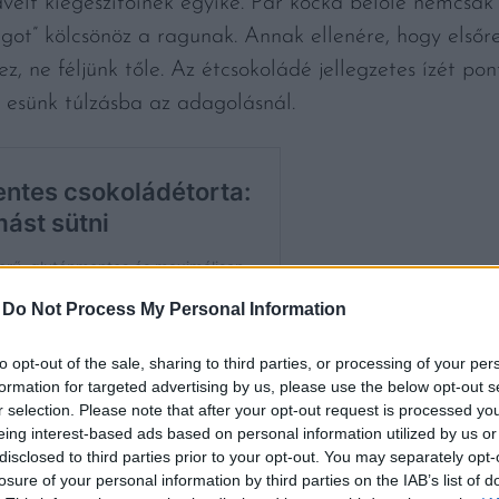
dvelt kiegészítőinek egyike. Pár kocka belőle nemcsa
ngot” kölcsönöz a ragunak. Annak ellenére, hogy első
z, ne féljünk tőle. Az étcsokoládé jellegzetes ízét pon
esünk túlzásba az adagolásnál.
-
Do Not Process My Personal Information
to opt-out of the sale, sharing to third parties, or processing of your per
formation for targeted advertising by us, please use the below opt-out s
r selection. Please note that after your opt-out request is processed y
eing interest-based ads based on personal information utilized by us or
disclosed to third parties prior to your opt-out. You may separately opt-
losure of your personal information by third parties on the IAB’s list of