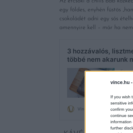
Az étcsoki a chilis bab közke
egy földes, enyhén füstös „ha
csokoládét adni egy sós ételhe
amennyire kell – már ha nem 
vince.hu 
If you wish 
sensitive in
confirm you
continue se
information 
further disc