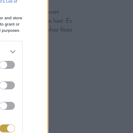
B’s List of
kessé a chili con carnét.
er and store
 puhává varázsolni a húst. És
to grant or
yi őrölt kávét a babhoz főzés
ed purposes