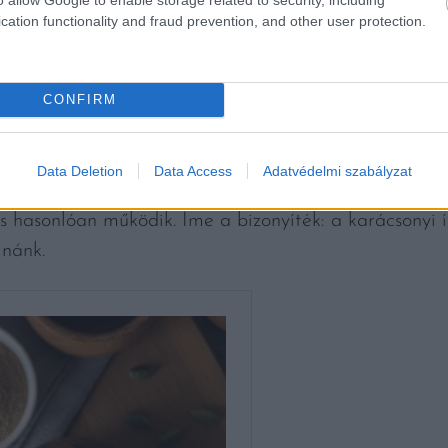
cation functionality and fraud prevention, and other user protection.
HÉJ
CONFIRM
t szeretnénk készíteni, fogadjuk meg a
molekuláris ga
hal séfnek a tippjét, és adjunk egy kis csillagánizst 
Data Deletion
Data Access
Adatvédelmi szabályzat
 fokhagymából és a húsból kihozni az umami ízt, hog
j is hasonlóan működik. Íme a bizonyíték: a karácsonyi 
lnánk.