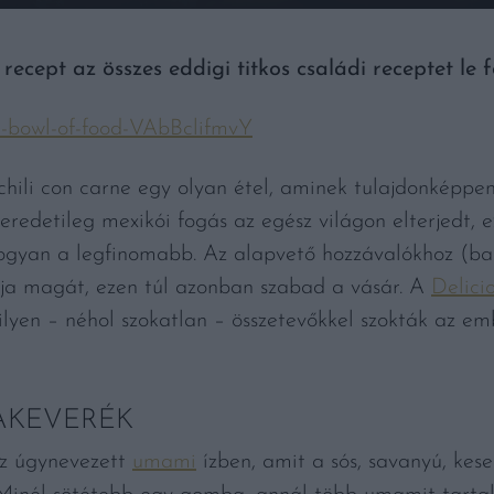
recept az összes eddigi titkos családi receptet le f
a-bowl-of-food-VAbBclifmvY
hili con carne egy olyan étel, aminek tulajdonképpen 
eredetileg mexikói fogás az egész világon elterjedt, 
hogyan a legfinomabb. Az alapvető hozzávalókhoz (bab
tja magát, ezen túl azonban szabad a vásár. A
Delici
ilyen – néhol szokatlan – összetevőkkel szokták az em
AKEVERÉK
z úgynevezett
umami
ízben, amit a sós, savanyú, kese