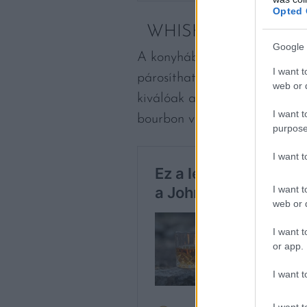
Opted 
WHISKY
Google 
A konyhában jártas emberek jó
I want t
párosíthatók az ételekkel. Az
web or d
kiválóak arra, hogy mélyítsen
I want t
bourbon vagy whisky, bátran 
purpose
I want 
I want t
web or d
I want t
or app.
I want t
I want t