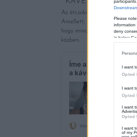
KÁVÉ
participants
Downstream 
Az étcsokihoz hasonlóan a kávé
Please note
Amellett, hogy mélységet ad a
information 
hogy mindezt hogyan? Főzzünk
deny consent
in below Go
közben.
Persona
I want t
Opted 
I want t
Opted 
I want 
Advertis
Opted 
I want t
of my P
was col