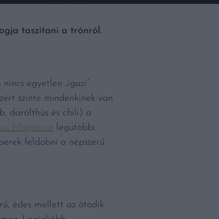
ogja taszítani a trónról.
nincs egyetlen „igazi”
ezért szinte mindenkinek van
, darálthús és chili) a
ous Magazine
legutóbbi
berek feldobni a népszerű
rű, édes mellett az ötödik