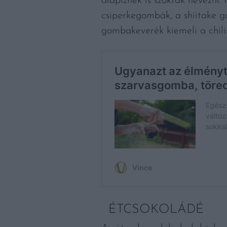
alapíznek is szoktak nevezni
csiperkegombák, a shiitake g
gombakeverék kiemeli a chili
ÉTCSOKOLÁDÉ