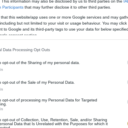
. This information may also be disclosed by us to third parties on the
IA
Participants
that may further disclose it to other third parties.
 is egy földes, pörkölt ízzel teszi ínycsiklandóan érde
 that this website/app uses one or more Google services and may gath
z aromáknak és kiemeli a chilit, a kávé segít igazán
including but not limited to your visit or usage behaviour. You may click 
 le egy adag eszpresszót, vagy keverjünk egy kanáln
 to Google and its third-party tags to use your data for below specifi
ogle consent section.
l Data Processing Opt Outs
o opt-out of the Sharing of my personal data.
In
o opt-out of the Sale of my Personal Data.
In
to opt-out of processing my Personal Data for Targeted
ing.
In
o opt-out of Collection, Use, Retention, Sale, and/or Sharing
ersonal Data that Is Unrelated with the Purposes for which it
lected.