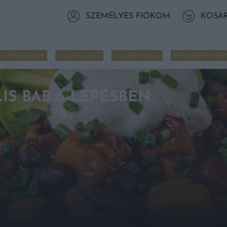
SZEMÉLYES FIÓKOM
KOSÁ
CSOMAGJAINK
KLUBTAGSÁG
OLVASNIVALÓ
RENDEZVÉNYEI
IS BAB 6 LÉPÉSBEN