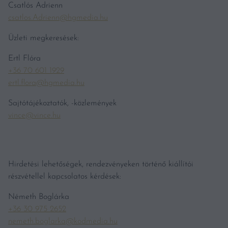
Csatlós Adrienn
csatlos.Adrienn@hgmedia.hu
Üzleti megkeresések:
Ertl Flóra
+36 70 601 1929
ertl.flora@hgmedia.hu
Sajtótájékoztatók, -közlemények
vince@vince.hu
Hirdetési lehetőségek, rendezvényeken történő kiállítói
részvétellel kapcsolatos kérdések:
Németh Boglárka
+36 30 975 2652
nemeth.boglarka@kodmedia.hu