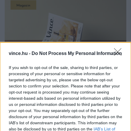
Magazin
vince.hu -
Do Not Process My Personal Information
If you wish to opt-out of the sale, sharing to third parties, or
processing of your personal or sensitive information for
targeted advertising by us, please use the below opt-out
LAPAJÁNLÓ: MÁR KAPHATÓ A VINCE
section to confirm your selection. Please note that after your
MAGAZIN OKTÓBERI LAPSZÁMA
opt-out request is processed you may continue seeing
interest-based ads based on personal information utilized by
Tesztelőink a 2020-as, 2021-es és 2022-es szamorodnikat
és aszúkat vették górcső alá. Mindhárom évjárat
us or personal information disclosed to third parties prior to
megmutatta a tokaji borok sokszínűségét, magas
your opt-out. You may separately opt-out of the further
minőségét, a szőlészek és a bortermelők hozzáértését.
disclosure of your personal information by third parties on the
Interjút készítettünk Kovács […]
IAB’s list of downstream participants. This information may
also be disclosed by us to third parties on the
IAB’s List of