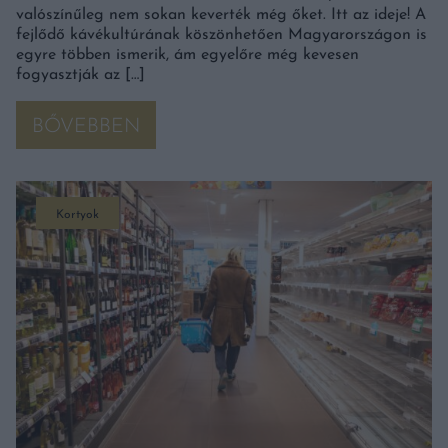
valószínűleg nem sokan keverték még őket. Itt az ideje! A
fejlődő kávékultúrának köszönhetően Magyarországon is
egyre többen ismerik, ám egyelőre még kevesen
fogyasztják az […]
BŐVEBBEN
Kortyok