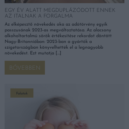
EGY ÉV ALATT MEGDUPLÁZÓDOTT ENNEK
AZ ITALNAK A FORGALMA
Az elképesztő növekedés oka az adótörvény egyik
passzusának 2023-as megváltoztatása. Az alacsony
alkoholtartalmú sörök értékesítése rekordot döntött
Nagy-Britanniában: 2023-ban a gyártók a
szigetországban könyvelhették el a legnagyobb
növekedést. Ezt mutatja […]
BŐVEBBEN
Falatok