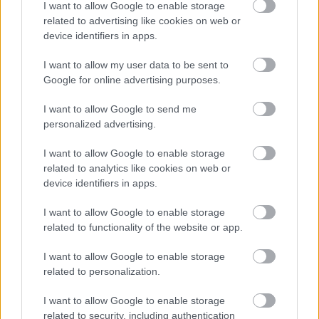
GASZTROHEGY –
I want to allow Google to enable storage
related to advertising like cookies on web or
ÖSSZEÁLLT A MENÜ!
device identifiers in apps.
Minden eddiginél több programmal vár októberben a
I want to allow my user data to be sent to
Badacsony. Már ezer színben pompázik a badacsonyi
hegyoldal, és összeállt az őszi Gasztrohegy elképesztően
Google for online advertising purposes.
színes erdei menüje. Lesz itt fácán, borókás
vaddisznópecsenye, vargányás arancini, […]
I want to allow Google to send me
personalized advertising.
BŐVEBBEN
I want to allow Google to enable storage
related to analytics like cookies on web or
device identifiers in apps.
Falatok
I want to allow Google to enable storage
related to functionality of the website or app.
I want to allow Google to enable storage
related to personalization.
I want to allow Google to enable storage
related to security, including authentication