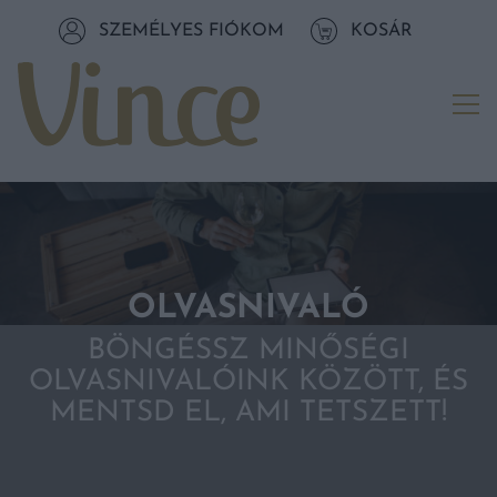
Tovább a navigációhoz
SZEMÉLYES FIÓKOM
KOSÁR
Tovább a tartalomhoz
Me
OLVASNIVALÓ
BÖNGÉSSZ MINŐSÉGI
OLVASNIVALÓINK KÖZÖTT, ÉS
MENTSD EL, AMI TETSZETT!