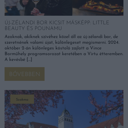
ÚJ-ZÉLANDI BOR KICSIT MÁSKÉPP: LITTLE
BEAUTY ÉS POUNAMU
Azoknak, akiknek szívéhez közel áll az új-zélandi bor, de
szeretnének valami újat, különlegeset megismerni. 2024.
október 2-án különleges kóstoló zajlott a Vince
Borműhely programsorozat keretében a Virtu étteremben.
A kevésbé […]
BŐVEBBEN
Szakma