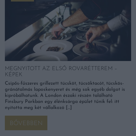
MEGNYITOTT AZ ELSŐ ROVARÉTTEREM –
KÉPEK
Csípős-fűszeres grillezett tücsköt, tücsöktacót, tücskös-
gránátalmás laposkenyeret és még sok egyéb dolgot is
kipróbálhatunk. A London északi részén található
Finsbury Parkban egy élénksárga épület tűnik fel: itt
nyitotta meg két vállalkozó […]
BŐVEBBEN