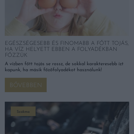
EGÉSZSÉGESEBB ÉS FINOMABB A FŐTT TOJÁS,
HA VÍZ HELYETT EBBEN A FOLYADÉKBAN
FŐZZÜK
A vízben főtt tojás se rossz, de sokkal karakteresebb ízt
kapunk, ha másik főzőfolyadékot használunk!
BŐVEBBEN
Szakma