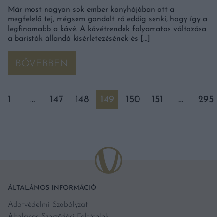
Már most nagyon sok ember konyhájában ott a
megfelelő tej, mégsem gondolt rá eddig senki, hogy így a
legfinomabb a kávé. A kávétrendek folyamatos változása
a baristák állandó kísérletezésének és […]
BŐVEBBEN
1
…
147
148
149
150
151
…
295
ÁLTALÁNOS INFORMÁCIÓ
Adatvédelmi Szabályzat
Általános Szerződési Feltételek