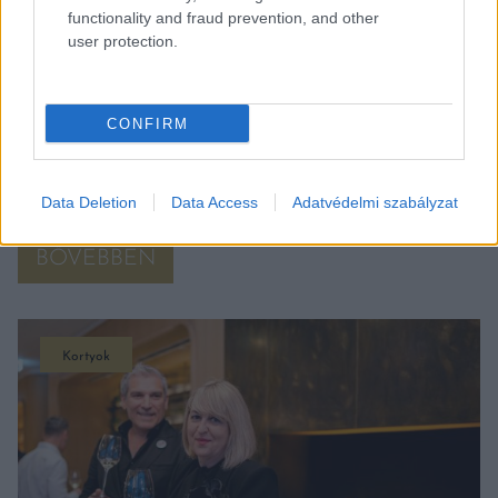
functionality and fraud prevention, and other
user protection.
MEGLEPŐ: EZ A LEGROSSZABB MAGYAR ÉTEL
CONFIRM
EGY INTERNETES SZAVAZÁS ALAPJÁN
Garantáltan sokan fel fognak háborodni a
végeredményen.
Data Deletion
Data Access
Adatvédelmi szabályzat
BŐVEBBEN
Kortyok