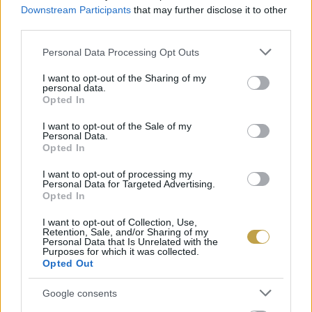
Downstream Participants
that may further disclose it to other
BŐVEBBEN
third parties.
Please note that this website/app uses one or more Google
Personal Data Processing Opt Outs
services and may gather and store information including but
Kortyok
not limited to your visit or usage behaviour. You may click to
I want to opt-out of the Sharing of my
personal data.
grant or deny consent to Google and its third-party tags to
Opted In
use your data for below specified purposes in below Google
consent section.
I want to opt-out of the Sale of my
Personal Data.
Opted In
I want to opt-out of processing my
Personal Data for Targeted Advertising.
Opted In
I want to opt-out of Collection, Use,
Retention, Sale, and/or Sharing of my
Personal Data that Is Unrelated with the
Purposes for which it was collected.
Opted Out
VÁR MINKET AZ ŐSZI
Google consents