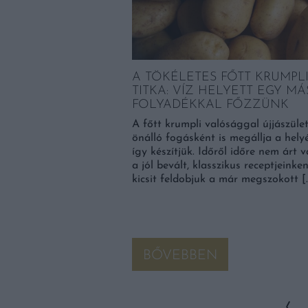
A TÖKÉLETES FŐTT KRUMPL
TITKA: VÍZ HELYETT EGY MÁ
FOLYADÉKKAL FŐZZÜNK
A főtt krumpli valósággal újjászület
önálló fogásként is megállja a helyé
így készítjük. Időről időre nem árt v
a jól bevált, klasszikus receptjeinke
kicsit feldobjuk a már megszokott [
BŐVEBBEN