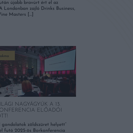
tán újabb bravúrt ért el az
A Londonban zajló Drinks Business,
ine Masters […]
zakma
LÁGI NAGYÁGYÚK A 13.
ONFERENCIA ELŐADÓI
TT!
 gondolatok zöldszüret helyett”
l futó 2025-ös Borkonferencia