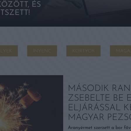
ÖZÖTT, ÉS
TSZETT!
LYEK
ÍNYENC
KORTYOK
MAGA
MÁSODIK RAN
ZSEBELTE BE
ELJÁRÁSSAL K
MAGYAR PEZ
Aranyérmet szerzett a bor fő