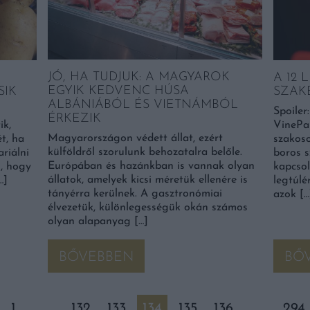
JÓ, HA TUDJUK: A MAGYAROK
I
A 12 
EGYIK KEDVENC HÚSA
SIK
SZAK
ALBÁNIÁBÓL ÉS VIETNÁMBÓL
Spoiler
ÉRKEZIK
ik,
VinePai
Magyarországon védett állat, ezért
t, ha
szakoso
külföldről szorulunk behozatalra belőle.
ariálni
boros s
Európában és hazánkban is vannak olyan
n, hogy
kapcsol
állatok, amelyek kicsi méretük ellenére is
…]
legtúlé
tányérra kerülnek. A gasztronómiai
azok […
élvezetük, különlegességük okán számos
olyan alapanyag […]
BŐVEBBEN
BŐ
1
…
132
133
134
135
136
…
294