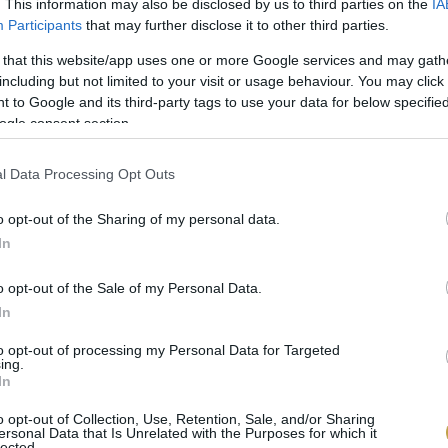
. This information may also be disclosed by us to third parties on the
IA
Participants
that may further disclose it to other third parties.
26%-KAL TÖBBET ESZNEK BELŐLE
A MAGYAROK, MINT TAVALY,
MAGY
 that this website/app uses one or more Google services and may gath
E
PEDIG NAGYOT DRÁGULT
LEGI
including but not limited to your visit or usage behaviour. You may click 
EZT A
VEZÉ
Megszületett Magyarország új kedvence?
 to Google and its third-party tags to use your data for below specifi
Az Agrárszektor minapi cikke azt gyűjtötte
ogle consent section.
Érdekes
 lányok
össze, 2024-ben hogy alakult a citrusfélék
borásza
kínálata és kereslete az Európai Unióban.
Magyar
yen
l Data Processing Opt Outs
A narancstermés a két fő termelő
legnagy
m
országban, Spanyolországban […]
1949-be
kicsit.
o opt-out of the Sharing of my personal data.
irányít
yjából
In
hegyalj
[…]
o opt-out of the Sale of my Personal Data.
In
BŐVEBBEN
BŐ
to opt-out of processing my Personal Data for Targeted
ing.
In
o opt-out of Collection, Use, Retention, Sale, and/or Sharing
ersonal Data that Is Unrelated with the Purposes for which it
lected.