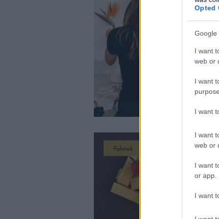
Opted 
Google 
I want t
web or d
I want t
purpose
I want 
I want t
web or d
Falatok
I want t
or app.
I want t
I want t