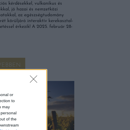
iós kérdésekkel, vulkanikus és
kkal, jó hazai és nemzetközi
latokkal, az egészségtudomány
ét körüljáró interaktív kerekasztal-
etéssel érkezik! A 2025. február 28-
VEBBEN
zakma
sonal or
ection to
ou may
 personal
out of the
 downstream