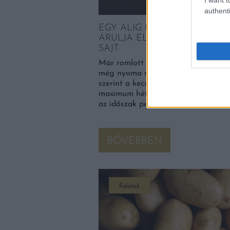
authenti
EGY ALIG ÉSZREVEHETŐ JE
ÁRULJA EL, HA MÁR ROMLO
SAJT
Már romlott lehet a sajt, amikor p
még nyoma sincs rajta. A Daily M
szerint a kecskesajt felbontástól sz
maximum hét napig marad igazán fr
az időszak persze […]
BŐVEBBEN
Falatok