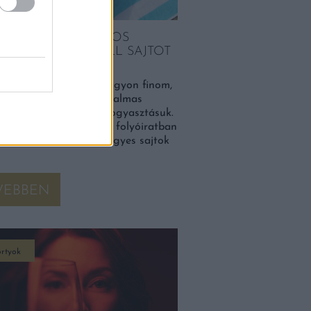
AN A TUDOMÁNYOS
YÍTÉK: EZÉRT KELL SAJTOT
 BOR MELLÉ
sajt együtt nemcsak nagyon finom,
 most kiderült, más izgalmas
kel is jár az együtt elfogyasztásuk.
al of Functional Foods folyóiratban
nt tanulmány szerint egyes sajtok
VEBBEN
rtyok