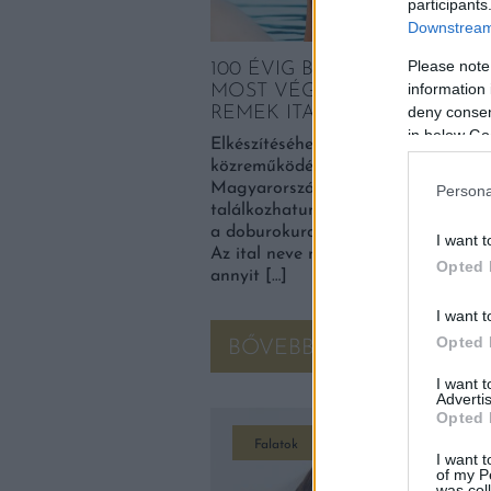
participants
Downstream 
Please note
100 ÉVIG BE VOLT TILTVA, D
information 
MOST VÉGRE ÚJRA IHATJUK 
deny consent
REMEK ITALT
in below Go
Elkészítéséhez eredetileg még szűz
közreműködésére is szükség volt.
Magyarországon is egyre több hel
Persona
találkozhatunk japán whiskykkel, á
a doburokura még várnunk kell egy 
I want t
Az ital neve magyarra fordítva nag
Opted 
annyit […]
I want t
Opted 
BŐVEBBEN
I want 
Advertis
Opted 
Falatok
I want t
of my P
was col