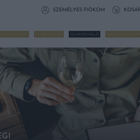
SZEMÉLYES FIÓKOM
KOSÁ
CSOMAGJAINK
KLUBTAGSÁG
OLVASNIVALÓ
RENDEZVÉNYEI
GI