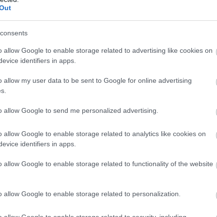
A KONYHA F
Out
ARANYA 3 ÖS
ELKÉSZÍTHET
consents
o allow Google to enable storage related to advertising like cookies on
Mindig jó ha van belőle ottho
evice identifiers in apps.
gondunkat megoldja. Egy lus
akarunk túl sok energiát fekte
kéznél egy jó […]
o allow my user data to be sent to Google for online advertising
s.
BŐVEBBEN
to allow Google to send me personalized advertising.
o allow Google to enable storage related to analytics like cookies on
evice identifiers in apps.
Falatok
Ko
o allow Google to enable storage related to functionality of the website
o allow Google to enable storage related to personalization.
o allow Google to enable storage related to security, including