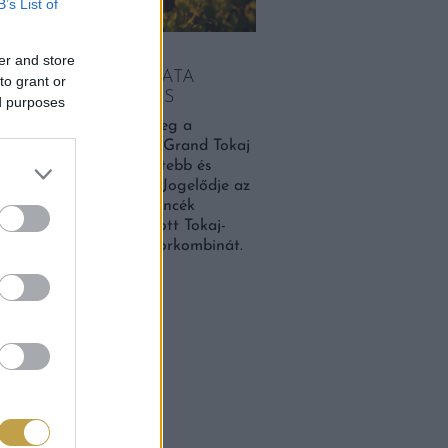
B’s List of
ARORSZÁG EGYIK
er and store
SMERTEBB BORÁSZATA
to grant or
RIGAZGATÓT KERES
ed purposes
 álláshirdetés jelent meg a
t Facebook-oldalán. A Grand Tokaj
ország egyik legismertebb és
obb múltú borászata. Jogelődje az
n államosított tokaji pincék
ására 1971-ben létrehozott Tokaj-
ai Állami Gazdasági Borkombinát.
VEBBEN