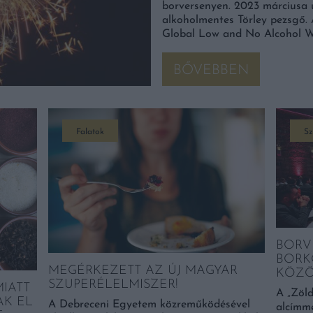
borversenyen. 2023 márciusa u
alkoholmentes Törley pezsgő. 
Global Low and No Alcohol W
BŐVEBBEN
Falatok
S
BORVI
BORK
MEGÉRKEZETT AZ ÚJ MAGYAR
KÖZÖ
SZUPERÉLELMISZER!
IATT
A „Zöld
AK EL
A Debreceni Egyetem közreműködésével
alcímme