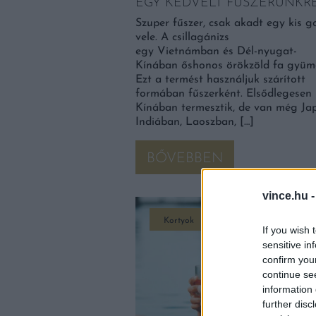
EGY KEDVELT FŰSZERÜNKR
Szuper fűszer, csak akadt egy kis 
vele. A csillagánizs
egy Vietnámban és Dél-nyugat-
Kínában őshonos örökzöld fa gyümö
Ezt a termést használjuk szárított
formában fűszerként. Elsődlegesen
Kínában termesztik, de van még Ja
Indiában, Laoszban, […]
BŐVEBBEN
vince.hu 
Kortyok
If you wish 
sensitive in
confirm you
continue se
information 
further disc