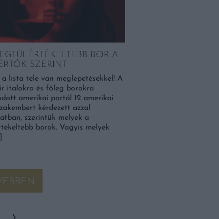
LEGTÚLÉRTÉKELTEBB BOR A
ÉRTŐK SZERINT
: a lista tele van meglepetésekkel! A
r italokra és főleg borokra
dott amerikai portál 12 amerikai
zakembert kérdezett azzal
atban, szerintük melyek a
rtékeltebb borok. Vagyis melyek
]
VEBBEN