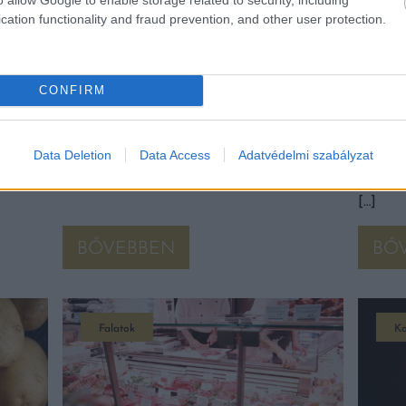
cation functionality and fraud prevention, and other user protection.
L
MAGYAR IS VAN A VILÁG 6
MEGV
TT A
LEGHALÁLOSABB ÉTELE KÖZÖTT
BIZON
ENNI
CONFIRM
Léteznek olyan ételek, amiknek az
enésznek
elfogyasztása a megfelelő elkészítés nélkül
Bor és 
eal
akár halált is okozhatnak. Többel a
de mint
ámítva
magyarok tányérján is találkozni. Létezik a
előnyök
Data Deletion
Data Access
Adatvédelmi szabályzat
iss. Ez
világban pár olyan fogás, aminek
A Journ
elfogyasztása a megfelelő […]
megjele
[…]
BŐVEBBEN
BŐ
Falatok
Ko