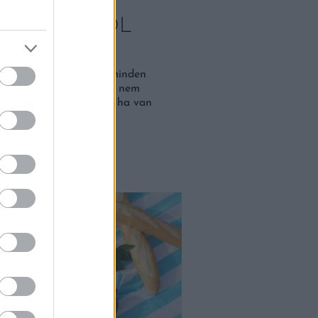
OLYÉKONY
SZETEVŐBŐL
Ő
n, mert gyakorlatilag minden
tálkodós napon, amikor nem
tni a főzésbe, nem árt, ha van
rtyok