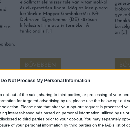
E
előállított élelmiszer tele van vitaminokkal
generác
és elképesztően finom. Még az idén piacra
bioboro
gond
kerülnek a Magyar Gombakertész Kft.
gyakor
Debreceni Egyetemmel (DE) közösen
témakör
kifejlesztett innovatív termékei. A
beszélg
lcse.
funkcionális […]
án […]
pánban,
BŐVEBBEN
BŐ
-
Do Not Process My Personal Information
Falatok
S
to opt-out of the sale, sharing to third parties, or processing of your per
formation for targeted advertising by us, please use the below opt-out s
r selection. Please note that after your opt-out request is processed y
eing interest-based ads based on personal information utilized by us or
disclosed to third parties prior to your opt-out. You may separately opt-
losure of your personal information by third parties on the IAB’s list of