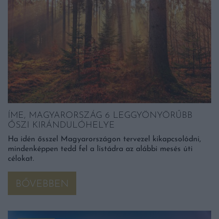
ÍME, MAGYARORSZÁG 6 LEGGYÖNYÖRŰBB
ŐSZI KIRÁNDULÓHELYE
Ha idén ősszel Magyarországon tervezel kikapcsolódni,
mindenképpen tedd fel a listádra az alábbi mesés úti
célokat.
BŐVEBBEN