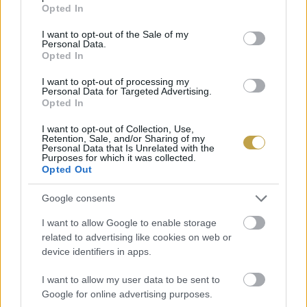
grant or deny consent to Google and its third-party tags to
Opted In
közel-keleti ételek és a velük harmonizáló borok izgalmas
use your data for below specified purposes in below Google
párosításait is.
consent section.
I want to opt-out of the Sale of my
Personal Data.
Opted In
BŐVEBBEN
I want to opt-out of processing my
Personal Data for Targeted Advertising.
Opted In
Kortyok
I want to opt-out of Collection, Use,
Retention, Sale, and/or Sharing of my
Personal Data that Is Unrelated with the
Purposes for which it was collected.
Opted Out
Google consents
I want to allow Google to enable storage
related to advertising like cookies on web or
“TÖBB REJLIK A SÖRBEN A
device identifiers in apps.
SÖR-VIRSLI PÁROSÍTÁSNÁL”
I want to allow my user data to be sent to
– INTERJÚ VÁSÁRHELYI
Google for online advertising purposes.