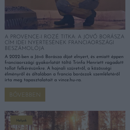
A PROVENCE-I ROZÉ TITKA: A JÖVŐ BORÁSZA
CÍM IDEI NYERTESÉNEK FRANCIAORSZÁGI
BESZÁMOLÓJA
A 2022-ben a Jövő Borásza díjat elnyert, és emiatt éppen
franciaországi gyakorlatát töltő Trinfa Henriett ragadott
tollat felkérésünkre. A hajnali szüretről, a közösségi
élményről és általában a francia borászok szemléletéről
írta meg tapasztalatait a vince.hu-ra.
BŐVEBBEN
Helyek