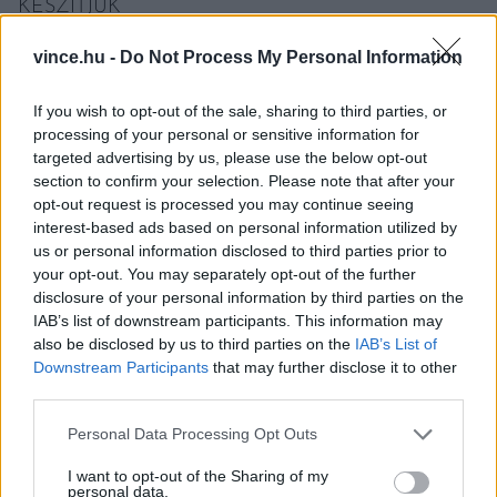
KÉSZÍTJÜK
Nálunk is elég alapanyagunk lenne hozzá, mégsem
vince.hu -
Do Not Process My Personal Information
ismerjük, pedig nagyon egészséges étel.
If you wish to opt-out of the sale, sharing to third parties, or
BŐVEBBEN
processing of your personal or sensitive information for
targeted advertising by us, please use the below opt-out
section to confirm your selection. Please note that after your
opt-out request is processed you may continue seeing
Falatok
interest-based ads based on personal information utilized by
us or personal information disclosed to third parties prior to
your opt-out. You may separately opt-out of the further
disclosure of your personal information by third parties on the
IAB’s list of downstream participants. This information may
also be disclosed by us to third parties on the
IAB’s List of
Downstream Participants
that may further disclose it to other
third parties.
Please note that this website/app uses one or more Google
BOR ÉS HUMUSZ: ÍGY PÁROSÍTSD A BOROKAT
Personal Data Processing Opt Outs
services and may gather and store information including but
A KÖZEL-KELETI ÉTELEKKEL
not limited to your visit or usage behaviour. You may click to
I want to opt-out of the Sharing of my
Ha szereted a kulináris kalandokat, akkor imádni fogod a
personal data.