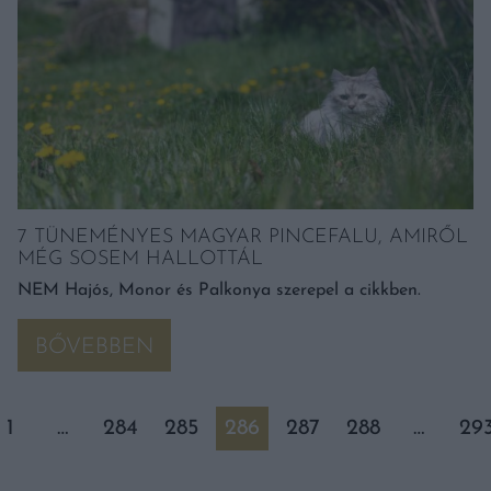
7 TÜNEMÉNYES MAGYAR PINCEFALU, AMIRŐL
MÉG SOSEM HALLOTTÁL
NEM Hajós, Monor és Palkonya szerepel a cikkben.
BŐVEBBEN
1
…
284
285
286
287
288
…
29