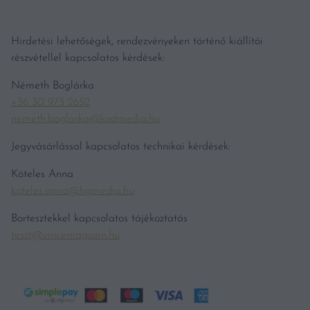
Hirdetési lehetőségek, rendezvényeken történő kiállítói
részvétellel kapcsolatos kérdések:
Németh Boglárka
+36 30 975 2652
nemeth.boglarka@kodmedia.hu
Jegyvásárlással kapcsolatos technikai kérdések:
Köteles Anna
koteles.anna@hgmedia.hu
Bortesztekkel kapcsolatos tájékoztatás
teszt@vincemagazin.hu