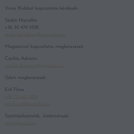
Vince Klubbal kapcsolatos kérdések:
Szabó Hajnalka
+36 30 474 5558
szabo.hajnalka@kodmedia.hu
Magazinnal kapcsolatos megkeresések:
Csatlós Adrienn
csatlos.Adrienn@hgmedia.hu
Üzleti megkeresések:
Ertl Flóra
+36 70 601 1929
ertl.flora@hgmedia.hu
Sajtótájékoztatók, -közlemények
vince@vince.hu