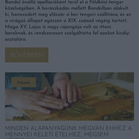
Bandol önálló apellációként terül el a Földközi-tenger
közelségében. A borászkodás mellett Bandolban alakult
ki, honosodott meg először a bor tengeri szállítása, és ez
a virágzó állapot egészen a XIX. század végéig tartott.
Maga XV. Lajos is nagy rajongója volt az itteni
boroknak, és rendszeresen szolgáltatta fel azokat királyi
asztalára.
BŐVEBBEN
Falatok
MINDEN ALAPANYAGUNK MEGVAN EHHEZ A
MENNYEI KELETI ÉTELHEZ, MÉGSEM