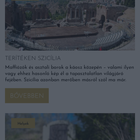
TERÍTÉKEN SZICÍLIA
Maffiózók és asztali borok a káosz közepén – valami ilyen
vagy ehhez hasonló kép él a tapasztalatlan világjáró
fejében. Szicília azonban merőben másról szól ma már.
BŐVEBBEN
Helyek