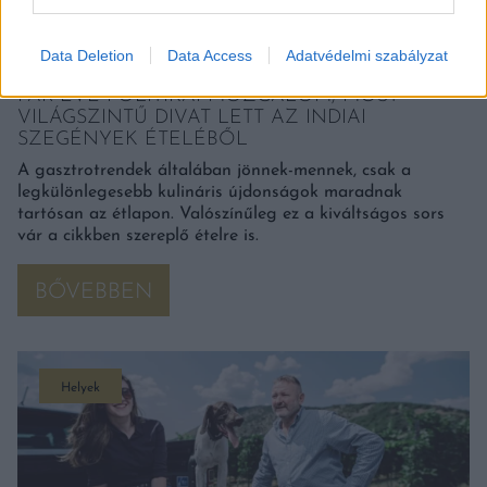
Data Deletion
Data Access
Adatvédelmi szabályzat
PÁR ÉVE POLITIKAI MOZGALOM, MOST
VILÁGSZINTŰ DIVAT LETT AZ INDIAI
SZEGÉNYEK ÉTELÉBŐL
A gasztrotrendek általában jönnek-mennek, csak a
legkülönlegesebb kulináris újdonságok maradnak
tartósan az étlapon. Valószínűleg ez a kiváltságos sors
vár a cikkben szereplő ételre is.
BŐVEBBEN
Helyek