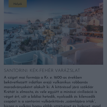
Helyek
SANTORINI: KÉK-FEHÉR VARÁZSLAT
A sziget mai formája a Kr. e. 1600-as években
bekövetkezett irdatlan erejű vulkanikus robbanás
maradványaként alakult ki. A kitöréssel járó szökőár
Krétát is elmosta, és vele együtt a minószi civilizáció is
véget ért, sőt a bibliai hetedik, nyolcadik és kilencedik
csapást is a santorini vulkánkitörés „számlájára írták”,
hiszen a vulkáni hamu előbb sötétséget és hideget, majd