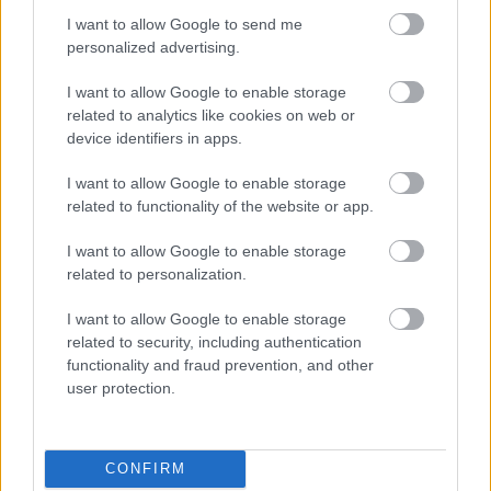
ISTVÁN
I want to allow Google to send me
personalized advertising.
SÖRGASZTRONÓMUSSAL
I want to allow Google to enable storage
A hazai sörkultúra hatalmas változáson ment keresztül az
related to analytics like cookies on web or
utóbbi években, eddig még sosem volt talán olyan
device identifiers in apps.
izgalmas a hazai sörkínálat, mint manapság. De miként
lehet elérni, hogy egyre többen fogyasszanak minőségi
I want to allow Google to enable storage
söröket? Többek között erről is beszélgettünk Vásárhelyi
related to functionality of the website or app.
István sörgasztronómussal.
I want to allow Google to enable storage
BŐVEBBEN
related to personalization.
I want to allow Google to enable storage
related to security, including authentication
Falatok
functionality and fraud prevention, and other
user protection.
CONFIRM