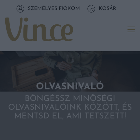
Tovább a navigációhoz
SZEMÉLYES FIÓKOM
KOSÁR
Tovább a tartalomhoz
Me
OLVASNIVALÓ
BÖNGÉSSZ MINŐSÉGI
OLVASNIVALÓINK KÖZÖTT, ÉS
MENTSD EL, AMI TETSZETT!